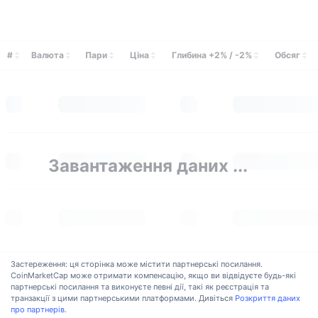
Майбутні розпродажі
Ставки фінансування
Навчайся та заробляй
#
Валюта
Пари
Ціна
Глибина +2% / -2%
Обсяг
Календарі
Календар ICO
Календар Подій
Завантаження даних ...
Застереження: ця сторінка може містити партнерські посилання.
CoinMarketCap може отримати компенсацію, якщо ви відвідуєте будь-які
партнерські посилання та виконуєте певні дії, такі як реєстрація та
транзакції з цими партнерськими платформами. Дивіться
Розкриття даних
про партнерів
.