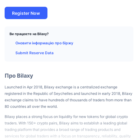
Найкращі трейдери
Статті
Біржові надходження/виведення
DEX API
Конвертер
Таблиці лідерів
Спот
Register Now
Настрої
Корпоративний
Інформаційна Розсилка
Індикатори
В тренді
Деривативи
Ціни
CMC Launch
Ви працюєте на Bilaxy?
Майбутні
Індекс страху та жадібності.
Оновити інформацію про біржу
Ресурси
CMC Labs
Нещодавно додані
Індекс сезону альткоїнів
Submit Reserve Data
CMC Max
Лідери росту та лідери падіння
Індикатори ринкового циклу
Документація
Про Bilaxy
Головні новини
Найбільш відвідувані
Домінування Bitcoin
ЧаПи
Launched in Apr 2018, Bilaxy exchange is a centralized exchange
Telegram-бот
registered in the Republic of Seychelles and launched in early 2018, Bilaxy
Настрої спільноти
Індекс CoinMarketCap 20
exchange claims to have hundreds of thousands of traders from more than
Інтеграції ШІ
80 countries all over the world.
Рекламувати
Рейтинг ланцюга
Індекс CoinMarketCap 100
Bilaxy places a strong focus on liquidity for new tokens for global crypto
CMC Хаб агентів
traders. With 150+ crypto pairs, Bilaxy aims to establish a leading global
Ринки прогнозування
Потоки ETF
Віджети Сайту
trading platform that provides a broad range of trading products and
Ринок навичок
services for global traders with a focus on transparency, reliability, quality