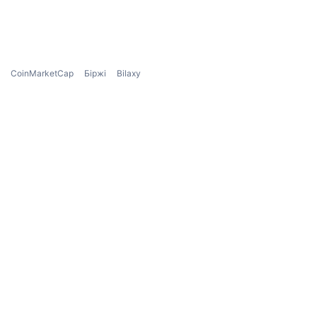
CoinMarketCap
Біржі
Bilaxy