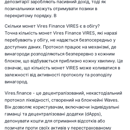
депозитарії заробляють пасивний дохід, тоді як
позичальники можуть отримувати позики в
перекритому порядку. В
Скільки монет Vires Finance VIRES є в обігу?
Точна кількість монет Vires Finance VIRES, які наразі
перебувають у обігу, не надається безпосередньо у
доступних даних. Протокол працює на механізмі, де
винагороди розподіляються безперервно з кожним
блоком, що відбувається приблизно кожну хвилину. Це
означає, що кількість монет VIRES може коливатися в
залежності від активності протоколу та розподілу
винагород.
Vires.finance - це децентралізований, некастодіальний
протокол ліквідності, створений на блокчейні Waves.
Він дозволяє користувачам, включаючи індивідуальні
гаманці та децентралізовані додатки (dApps),
депонувати кошти для отримання відсотків або
позичати проти своїх активів у перестрахованому