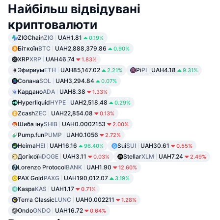
Найбільш відвідувані
криптовалюти
ZIGChain
ZIG
UAH1.81
0.19%
Біткоїн
BTC
UAH2,888,379.86
0.90%
XRP
XRP
UAH46.74
1.83%
Эфириум
ETH
UAH85,147.02
Pi
PI
UAH4.18
2.21%
9.31%
Солана
SOL
UAH3,294.84
0.07%
Кардано
ADA
UAH8.38
1.33%
Hyperliquid
HYPE
UAH2,518.48
0.29%
Zcash
ZEC
UAH22,854.08
0.13%
Шиба іну
SHIB
UAH0.0002153
2.00%
Pump.fun
PUMP
UAH0.1056
2.72%
Heima
HEI
UAH16.16
Sui
SUI
UAH30.61
96.40%
0.55%
Догікоїн
DOGE
UAH3.11
Stellar
XLM
UAH7.24
0.03%
2.49%
Lorenzo Protocol
BANK
UAH1.90
12.60%
PAX Gold
PAXG
UAH190,012.07
3.19%
Kaspa
KAS
UAH1.17
0.71%
Terra Classic
LUNC
UAH0.002211
1.28%
Ondo
ONDO
UAH16.72
0.64%