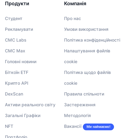
Продукти
Компанія
Студент
Про нас
Рекламувати
Умови використання
CMC Labs
Політика конфіденційності
CMC Max
Налаштування файлів
Головні новини
cookie
Біткоїн ETF
Політика щодо файлів
Крипто API
cookie
DexScan
Правила спільноти
Активи реального світу
Застереження
Загальні Графіки
Методологія
NFT
Вакансії
Ми наймаємо!
Портфоліо