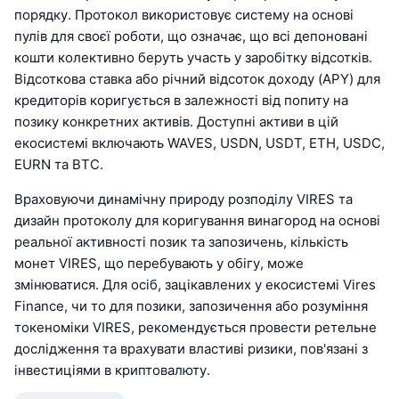
порядку. Протокол використовує систему на основі
пулів для своєї роботи, що означає, що всі депоновані
кошти колективно беруть участь у заробітку відсотків.
Відсоткова ставка або річний відсоток доходу (APY) для
кредиторів коригується в залежності від попиту на
позику конкретних активів. Доступні активи в цій
екосистемі включають WAVES, USDN, USDT, ETH, USDC,
EURN та BTC.
Враховуючи динамічну природу розподілу VIRES та
дизайн протоколу для коригування винагород на основі
реальної активності позик та запозичень, кількість
монет VIRES, що перебувають у обігу, може
змінюватися. Для осіб, зацікавлених у екосистемі Vires
Finance, чи то для позики, запозичення або розуміння
токеноміки VIRES, рекомендується провести ретельне
дослідження та врахувати властиві ризики, пов'язані з
інвестиціями в криптовалюту.