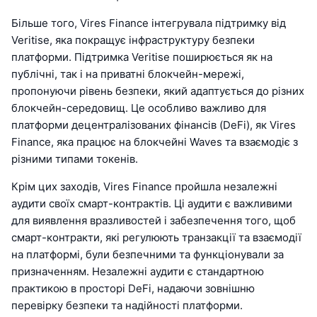
Більше того, Vires Finance інтегрувала підтримку від
Veritise, яка покращує інфраструктуру безпеки
платформи. Підтримка Veritise поширюється як на
публічні, так і на приватні блокчейн-мережі,
пропонуючи рівень безпеки, який адаптується до різних
блокчейн-середовищ. Це особливо важливо для
платформи децентралізованих фінансів (DeFi), як Vires
Finance, яка працює на блокчейні Waves та взаємодіє з
різними типами токенів.
Крім цих заходів, Vires Finance пройшла незалежні
аудити своїх смарт-контрактів. Ці аудити є важливими
для виявлення вразливостей і забезпечення того, щоб
смарт-контракти, які регулюють транзакції та взаємодії
на платформі, були безпечними та функціонували за
призначенням. Незалежні аудити є стандартною
практикою в просторі DeFi, надаючи зовнішню
перевірку безпеки та надійності платформи.