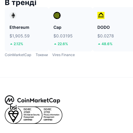
В тренді
Ethereum
Cap
DODO
$1,905.59
$0.03195
$0.0278
2.12%
22.6%
48.6%
CoinMarketCap
Токени
Vires Finance