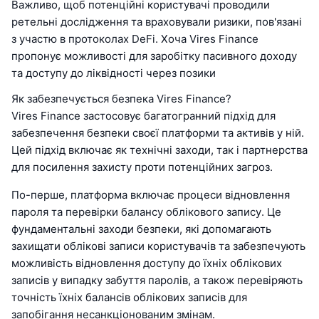
Важливо, щоб потенційні користувачі проводили
ретельні дослідження та враховували ризики, пов'язані
з участю в протоколах DeFi. Хоча Vires Finance
пропонує можливості для заробітку пасивного доходу
та доступу до ліквідності через позики
Як забезпечується безпека Vires Finance?
Vires Finance застосовує багатогранний підхід для
забезпечення безпеки своєї платформи та активів у ній.
Цей підхід включає як технічні заходи, так і партнерства
для посилення захисту проти потенційних загроз.
По-перше, платформа включає процеси відновлення
пароля та перевірки балансу облікового запису. Це
фундаментальні заходи безпеки, які допомагають
захищати облікові записи користувачів та забезпечують
можливість відновлення доступу до їхніх облікових
записів у випадку забуття паролів, а також перевіряють
точність їхніх балансів облікових записів для
запобігання несанкціонованим змінам.