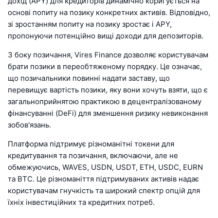
дохід (APY) для кредиторів динамічно коригується на
основі попиту на позику конкретних активів. Відповідно,
зі зростанням попиту на позику зростає і APY,
пропонуючи потенційно вищі доходи для депозиторів.
З боку позичання, Vires Finance дозволяє користувачам
брати позики в переобтяженому порядку. Це означає,
що позичальники повинні надати заставу, що
перевищує вартість позики, яку вони хочуть взяти, що є
загальноприйнятою практикою в децентралізованому
фінансуванні (DeFi) для зменшення ризику невиконання
зобов'язань.
Платформа підтримує різноманітні токени для
кредитування та позичання, включаючи, але не
обмежуючись, WAVES, USDN, USDT, ETH, USDC, EURN
та BTC. Це різноманіття підтримуваних активів надає
користувачам гнучкість та широкий спектр опцій для
їхніх інвестиційних та кредитних потреб.