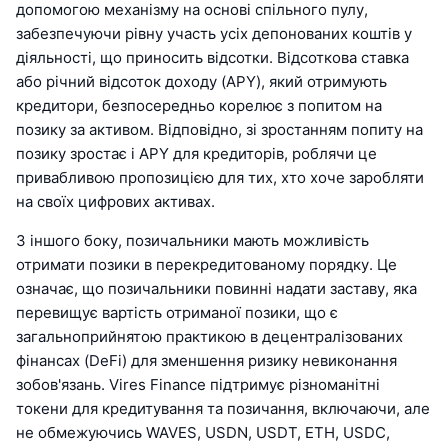
допомогою механізму на основі спільного пулу,
забезпечуючи рівну участь усіх депонованих коштів у
діяльності, що приносить відсотки. Відсоткова ставка
або річний відсоток доходу (APY), який отримують
кредитори, безпосередньо корелює з попитом на
позику за активом. Відповідно, зі зростанням попиту на
позику зростає і APY для кредиторів, роблячи це
привабливою пропозицією для тих, хто хоче заробляти
на своїх цифрових активах.
З іншого боку, позичальники мають можливість
отримати позики в перекредитованому порядку. Це
означає, що позичальники повинні надати заставу, яка
перевищує вартість отриманої позики, що є
загальноприйнятою практикою в децентралізованих
фінансах (DeFi) для зменшення ризику невиконання
зобов'язань. Vires Finance підтримує різноманітні
токени для кредитування та позичання, включаючи, але
не обмежуючись WAVES, USDN, USDT, ETH, USDC,