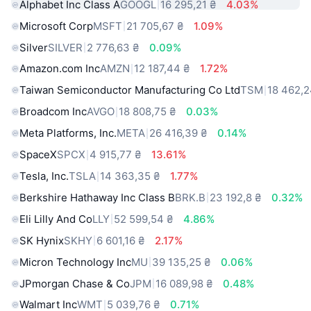
Alphabet Inc Class A
GOOGL
16 295,21 ₴
4.03%
Microsoft Corp
MSFT
21 705,67 ₴
1.09%
Silver
SILVER
2 776,63 ₴
0.09%
Amazon.com Inc
AMZN
12 187,44 ₴
1.72%
Taiwan Semiconductor Manufacturing Co Ltd
TSM
18 462,2
Broadcom Inc
AVGO
18 808,75 ₴
0.03%
Meta Platforms, Inc.
META
26 416,39 ₴
0.14%
SpaceX
SPCX
4 915,77 ₴
13.61%
Tesla, Inc.
TSLA
14 363,35 ₴
1.77%
Berkshire Hathaway Inc Class B
BRK.B
23 192,8 ₴
0.32%
Eli Lilly And Co
LLY
52 599,54 ₴
4.86%
SK Hynix
SKHY
6 601,16 ₴
2.17%
Micron Technology Inc
MU
39 135,25 ₴
0.06%
JPmorgan Chase & Co
JPM
16 089,98 ₴
0.48%
Walmart Inc
WMT
5 039,76 ₴
0.71%