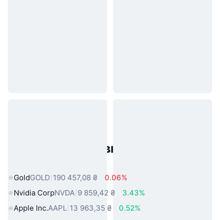
Популярні активи реального
світу
Gold
GOLD
190 457,08 ₴
0.06%
Nvidia Corp
NVDA
9 859,42 ₴
3.43%
Apple Inc.
AAPL
13 963,35 ₴
0.52%