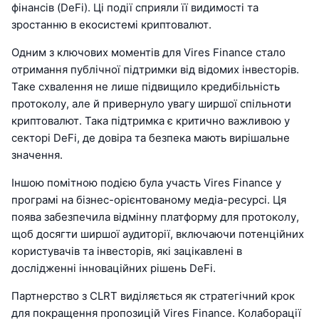
фінансів (DeFi). Ці події сприяли її видимості та
зростанню в екосистемі криптовалют.
Одним з ключових моментів для Vires Finance стало
отримання публічної підтримки від відомих інвесторів.
Таке схвалення не лише підвищило кредибільність
протоколу, але й привернуло увагу ширшої спільноти
криптовалют. Така підтримка є критично важливою у
секторі DeFi, де довіра та безпека мають вирішальне
значення.
Іншою помітною подією була участь Vires Finance у
програмі на бізнес-орієнтованому медіа-ресурсі. Ця
поява забезпечила відмінну платформу для протоколу,
щоб досягти ширшої аудиторії, включаючи потенційних
користувачів та інвесторів, які зацікавлені в
дослідженні інноваційних рішень DeFi.
Партнерство з CLRT виділяється як стратегічний крок
для покращення пропозицій Vires Finance. Колаборації