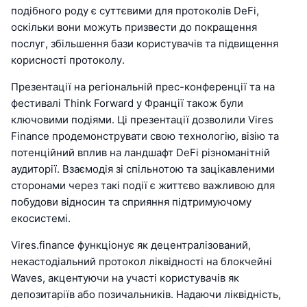
подібного роду є суттєвими для протоколів DeFi,
оскільки вони можуть призвести до покращення
послуг, збільшення бази користувачів та підвищення
корисності протоколу.
Презентації на регіональній прес-конференції та на
фестивалі Think Forward у Франції також були
ключовими подіями. Ці презентації дозволили Vires
Finance продемонструвати свою технологію, візію та
потенційний вплив на ландшафт DeFi різноманітній
аудиторії. Взаємодія зі спільнотою та зацікавленими
сторонами через такі події є життєво важливою для
побудови відносин та сприяння підтримуючому
екосистемі.
Vires.finance функціонує як децентралізований,
некастодіальний протокол ліквідності на блокчейні
Waves, акцентуючи на участі користувачів як
депозитаріїв або позичальників. Надаючи ліквідність,