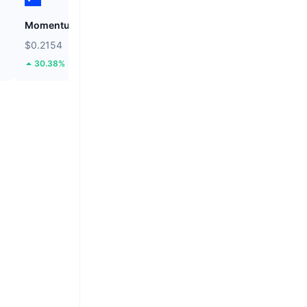
Momentum
Tutorial
$0.2154
$0.05325
30.38%
62.75%