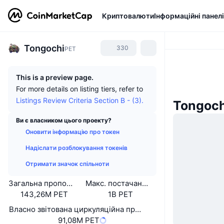
Криптовалюти
Інформаційні панелі
Tongochi
330
PET
This is a preview page.
For more details on listing tiers, refer to
Listings Review Criteria Section B - (3).
Tongoch
Ви є власником цього проекту?
Оновити інформацію про токен
Надіслати розблокування токенів
Отримати значок спільноти
Загальна пропозиція
Макс. постачання
143,26M PET
1B PET
Власно звітована циркуляційна пропозиція
91,08M PET