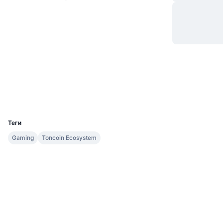
Вебсайти
Website
Соціальні
Контракти
EQBJOJ...VWe1WY
tonviewer.com
Дослідники
Гаманці
UCID
29706
Теги
Gaming
Toncoin Ecosystem