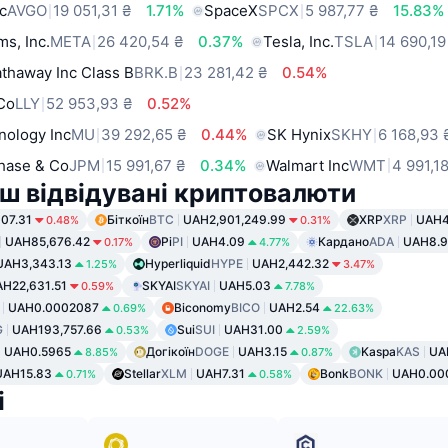
c
AVGO
19 051,31 ₴
1.71%
SpaceX
SPCX
5 987,77 ₴
15.83%
ms, Inc.
META
26 420,54 ₴
0.37%
Tesla, Inc.
TSLA
14 690,19
thaway Inc Class B
BRK.B
23 281,42 ₴
0.54%
 Co
LLY
52 953,93 ₴
0.52%
nology Inc
MU
39 292,65 ₴
0.44%
SK Hynix
SKHY
6 168,93 
hase & Co
JPM
15 991,67 ₴
0.34%
Walmart Inc
WMT
4 991,1
ш відвідувані криптовалюти
07.31
Біткоїн
BTC
UAH2,901,249.99
XRP
XRP
UAH4
0.48%
0.31%
UAH85,676.42
Pi
PI
UAH4.09
Кардано
ADA
UAH8.9
0.17%
4.77%
UAH3,343.13
Hyperliquid
HYPE
UAH2,442.32
1.25%
3.47%
H22,631.51
SKYAI
SKYAI
UAH5.03
0.59%
7.78%
UAH0.0002087
Biconomy
BICO
UAH2.54
0.69%
22.63%
G
UAH193,757.66
Sui
SUI
UAH31.00
0.53%
2.59%
UAH0.5965
Догікоїн
DOGE
UAH3.15
Kaspa
KAS
UA
8.85%
0.87%
UAH15.83
Stellar
XLM
UAH7.31
Bonk
BONK
UAH0.00
0.71%
0.58%
і