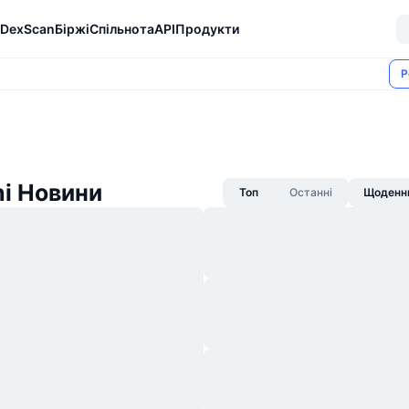
DexScan
Біржі
Спільнота
API
Продукти
Р
i Новини
Топ
Останні
Щоденни