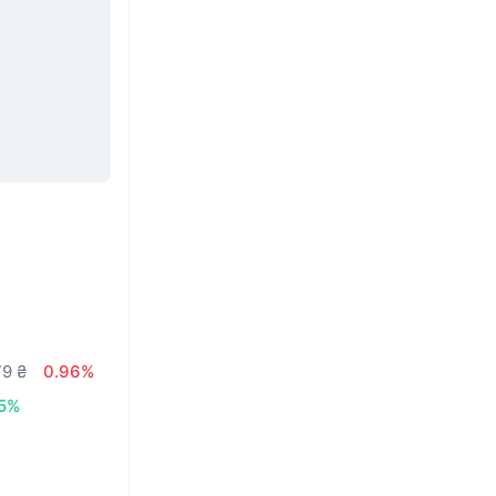
79 ₴
0.96%
05%