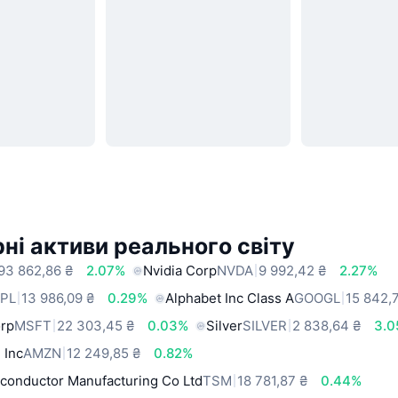
ні активи реального світу
93 862,86 ₴
2.07%
Nvidia Corp
NVDA
9 992,42 ₴
2.27%
PL
13 986,09 ₴
0.29%
Alphabet Inc Class A
GOOGL
15 842,
orp
MSFT
22 303,45 ₴
0.03%
Silver
SILVER
2 838,64 ₴
3.
 Inc
AMZN
12 249,85 ₴
0.82%
conductor Manufacturing Co Ltd
TSM
18 781,87 ₴
0.44%