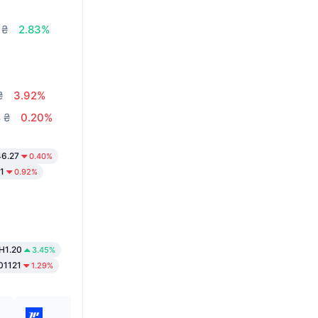
 ₴
2.83%
₴
3.92%
8 ₴
0.20%
6.27
0.40%
1
0.92%
H1.20
3.45%
01121
1.29%