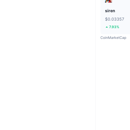
siren
$0.03357
7.93%
CoinMarketCap