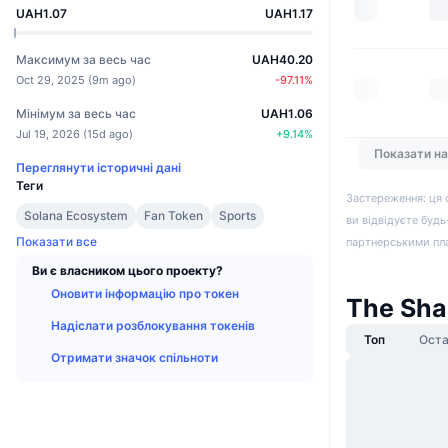
UAH1.07
UAH1.17
Максимум за весь час
UAH40.20
Oct 29, 2025
(
9m ago
)
-97.11
%
Мінімум за весь час
UAH1.06
Jul 19, 2026
(
15d ago
)
+
9.14
%
Показати н
Переглянути історичні дані
Теги
Застереження: ця 
Solana Ecosystem
Fan Token
Sports
ви відвідуєте будь
Показати все
партнерськими пл
Ви є власником цього проекту?
Оновити інформацію про токен
The Sha
Надіслати розблокування токенів
Топ
Оста
Отримати значок спільноти