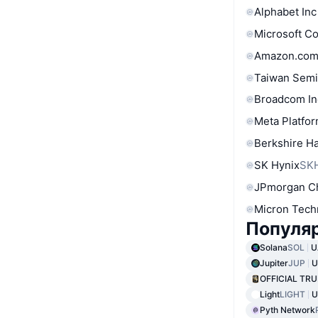
Alphabet Inc
Microsoft C
Amazon.com
Taiwan Semi
Broadcom In
Meta Platfor
Berkshire Ha
SK Hynix
SK
JPmorgan C
Micron Tech
Популяр
Solana
SOL
U
Jupiter
JUP
U
OFFICIAL TR
Light
LIGHT
U
Pyth Network