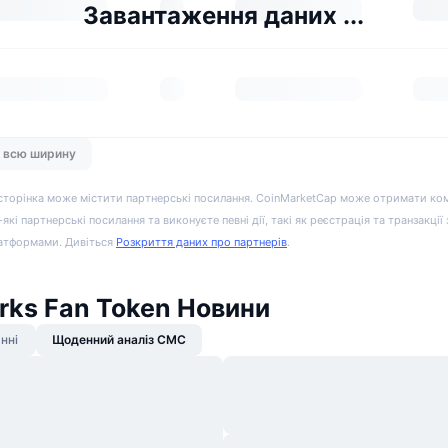
Завантаження даних ...
а всю ширину
сторінка може містити партнерські посилання. CoinMarketCap може отримати ко
-які партнерські посилання та виконуєте певні дії, такі як реєстрація та транзакції
атформами. Дивіться
Розкриття даних про партнерів
.
rks Fan Token Новини
нні
Щоденний аналіз CMC