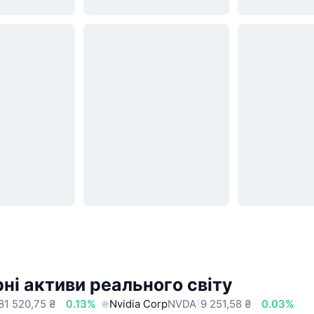
ні активи реального світу
81 520,75 ₴
0.13%
Nvidia Corp
NVDA
9 251,58 ₴
0.03%