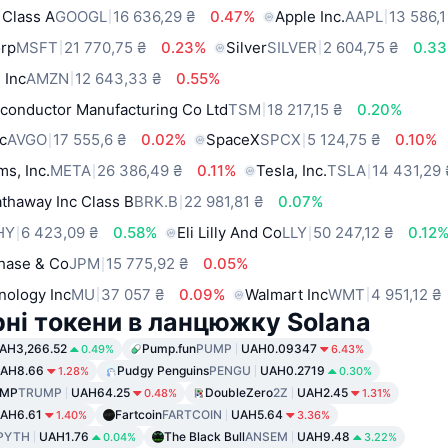
 Class A
GOOGL
16 636,29 ₴
0.47%
Apple Inc.
AAPL
13 586,1
orp
MSFT
21 770,75 ₴
0.23%
Silver
SILVER
2 604,75 ₴
0.3
 Inc
AMZN
12 643,33 ₴
0.55%
conductor Manufacturing Co Ltd
TSM
18 217,15 ₴
0.20%
c
AVGO
17 555,6 ₴
0.02%
SpaceX
SPCX
5 124,75 ₴
0.10%
ms, Inc.
META
26 386,49 ₴
0.11%
Tesla, Inc.
TSLA
14 431,29 
thaway Inc Class B
BRK.B
22 981,81 ₴
0.07%
HY
6 423,09 ₴
0.58%
Eli Lilly And Co
LLY
50 247,12 ₴
0.12
hase & Co
JPM
15 775,92 ₴
0.05%
nology Inc
MU
37 057 ₴
0.09%
Walmart Inc
WMT
4 951,12 ₴
ні токени в ланцюжку Solana
AH3,266.52
Pump.fun
PUMP
UAH0.09347
0.49%
6.43%
AH8.66
Pudgy Penguins
PENGU
UAH0.2719
1.28%
0.30%
UMP
TRUMP
UAH64.25
DoubleZero
2Z
UAH2.45
0.48%
1.31%
AH6.61
Fartcoin
FARTCOIN
UAH5.64
1.40%
3.36%
PYTH
UAH1.76
The Black Bull
ANSEM
UAH9.48
0.04%
3.22%