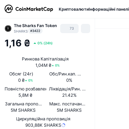
Криптовалюти
Інформаційні панелі
The Sharks Fan Token
73
#3422
SHARKS
1,16 ₴
0%
(
24h
)
Ринкова Капіталізація
1,04M ₴
0%
Обсяг (24г)
Обс/Рин.кап. (24 год.)
0 ₴
0%
0%
Повністю розбавлена вартість (FDV)
Ліквідація/Рин. кап.
5,8M ₴
21.42%
Загальна пропозиція
Макс. постачання
5M SHARKS
5M SHARKS
Циркуляційна пропозиція
903,88K SHARKS