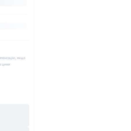
мпенсацію, якщо
 з цими