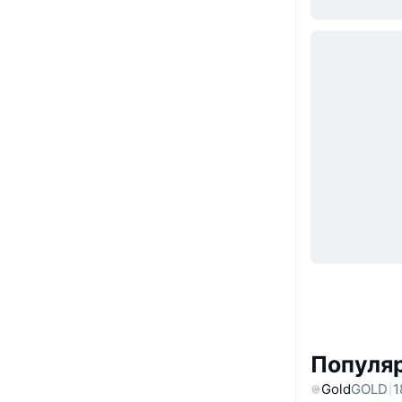
Популяр
Gold
GOLD
1