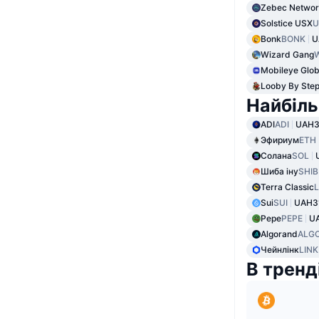
Zebec Netwo
Solstice USX
U
Bonk
BONK
U
Wizard Gang
Mobileye Glob
Looby By Step
Найбіль
ADI
ADI
UAH3
Эфириум
ETH
Солана
SOL
Шиба іну
SHIB
Terra Classic
Sui
SUI
UAH3
Pepe
PEPE
U
Algorand
ALG
Чейнлінк
LINK
В тренд