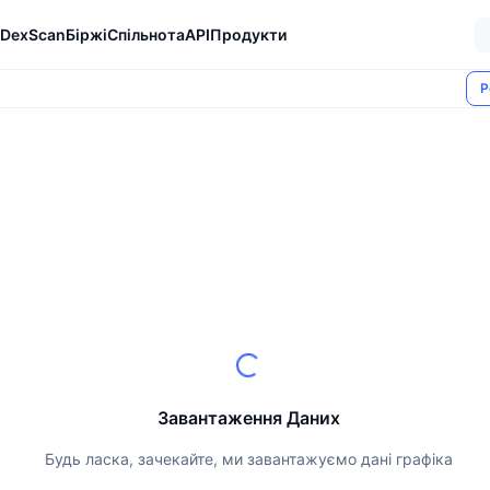
DexScan
Біржі
Спільнота
API
Продукти
Р
Завантаження Даних
Будь ласка, зачекайте, ми завантажуємо дані графіка