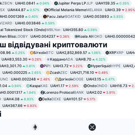
rk
ZBCN
UAH0.0841
Jupiter Perps LP
JLP
UAH159.35
0.04%
0.35%
SX
UAH44.87
Official Melania Meme
MELANIA
UAH3.39
0.57%
2.95%
AH0.0001269
Pacu Jalur
BOATKID
UAH0.003893
0.40%
5.93%
WIZARD
UAH0.003846
0.59%
al Tokenized Stock (Ondo)
MBLYon
UAH355.80
0.59%
hen Bliss
LOOBY
UAH0.004237
Koala AI
KOKO
UAH0.0000004
0.36%
ш відвідувані криптовалюти
08.96
Біткоїн
BTC
UAH2,852,869.57
XRP
XRP
UAH
0.25%
1.08%
UAH83,553.30
Кардано
ADA
UAH8.70
0.28%
4.32%
UAH3,301.70
Pi
PI
UAH3.72
Hyperliquid
HYPE
UAH2,
0.81%
3.22%
UAH0.000225
Zcash
ZEC
UAH21,716.10
2.65%
0.49%
LUNC
UAH0.002248
Догікоїн
DOGE
UAH3.15
2.48%
0.47%
1.04
Kaspa
KAS
UAH1.17
Ondo
ONDO
UAH16.73
0.94%
2.59%
2
AH0.0001317
Lorenzo Protocol
BANK
UAH2.02
1.84%
3.91%
O
UAH4.08
DeXe
DEXE
UAH101.57
8.93%
5.17%
UAH367.66
0.93%
і