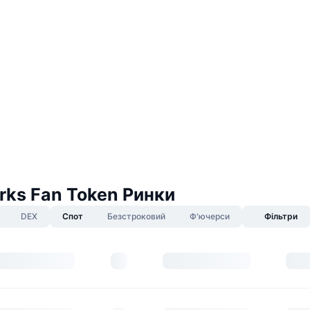
rks Fan Token Ринки
DEX
Спот
Безстроковий
Ф'ючерси
Фільтри