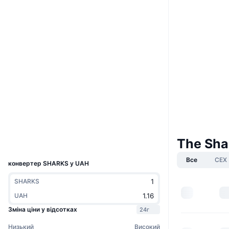
Вебсайти
Website
Соціальні
Hhj1BW...RRJBMh
Контракти
3.3
Рейтинг (CertiK)
chiliscan.com
Дослідники
Гаманці
The Sha
UCID
23299
Все
CEX
конвертер SHARKS у UAH
SHARKS
UAH
Зміна ціни у відсотках
24г
Низький
Високий