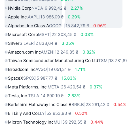
Nvidia Corp
NVDA
9 992,42 ₴
2.27%
Apple Inc.
AAPL
13 986,09 ₴
0.29%
Alphabet Inc Class A
GOOGL
15 842,79 ₴
0.96%
Microsoft Corp
MSFT
22 303,45 ₴
0.03%
Silver
SILVER
2 838,64 ₴
3.05%
Amazon.com Inc
AMZN
12 249,85 ₴
0.82%
Taiwan Semiconductor Manufacturing Co Ltd
TSM
18 781,8
Broadcom Inc
AVGO
19 051,31 ₴
1.71%
SpaceX
SPCX
5 987,77 ₴
15.83%
Meta Platforms, Inc.
META
26 420,54 ₴
0.37%
Tesla, Inc.
TSLA
14 690,19 ₴
2.83%
Berkshire Hathaway Inc Class B
BRK.B
23 281,42 ₴
0.54%
Eli Lilly And Co
LLY
52 953,93 ₴
0.52%
Micron Technology Inc
MU
39 292,65 ₴
0.44%