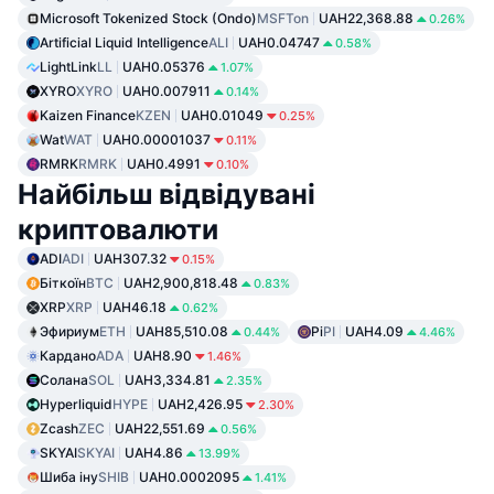
Microsoft Tokenized Stock (Ondo)
MSFTon
UAH22,368.88
0.26%
Artificial Liquid Intelligence
ALI
UAH0.04747
0.58%
LightLink
LL
UAH0.05376
1.07%
XYRO
XYRO
UAH0.007911
0.14%
Kaizen Finance
KZEN
UAH0.01049
0.25%
Wat
WAT
UAH0.00001037
0.11%
RMRK
RMRK
UAH0.4991
0.10%
Найбільш відвідувані
криптовалюти
ADI
ADI
UAH307.32
0.15%
Біткоїн
BTC
UAH2,900,818.48
0.83%
XRP
XRP
UAH46.18
0.62%
Эфириум
ETH
UAH85,510.08
Pi
PI
UAH4.09
0.44%
4.46%
Кардано
ADA
UAH8.90
1.46%
Солана
SOL
UAH3,334.81
2.35%
Hyperliquid
HYPE
UAH2,426.95
2.30%
Zcash
ZEC
UAH22,551.69
0.56%
SKYAI
SKYAI
UAH4.86
13.99%
Шиба іну
SHIB
UAH0.0002095
1.41%