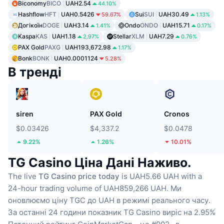
Biconomy
BICO
UAH2.54
44.10%
Hashflow
HFT
UAH0.5426
Sui
SUI
UAH30.49
59.67%
1.13%
Догікоїн
DOGE
UAH3.14
Ondo
ONDO
UAH15.71
1.41%
0.17%
Kaspa
KAS
UAH1.18
Stellar
XLM
UAH7.29
2.97%
0.76%
PAX Gold
PAXG
UAH193,672.98
1.17%
Bonk
BONK
UAH0.0001124
5.28%
В тренді
siren
PAX Gold
Cronos
$0.03426
$4,337.2
$0.0478
9.22%
1.26%
10.01%
TG Casino Ціна Дані Наживо.
The live
TG Casino price today
is UAH5.66 UAH with a
24-hour trading volume of UAH859,266 UAH.
Ми
оновлюємо ціну TGC до UAH в режимі реального часу.
За останні 24 години показник TG Casino виріс на 2.95%