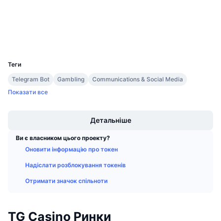
Майбутні розпродажі
etherscan.io
Ставки фінансування
Дослідники
Навчайся та заробляй
Гаманці
UCID
Календарі
28919
Теги
Календар ICO
Telegram Bot
Gambling
Communications & Social Media
Показати все
Календар Подій
Boost
Детальніше
Ви є власником цього проекту?
Оновити інформацію про токен
Надіслати розблокування токенів
Отримати значок спільноти
TG Casino Ринки