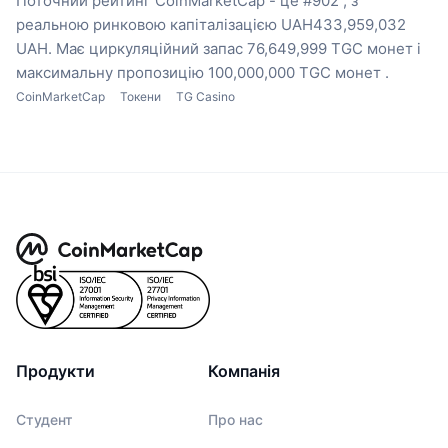
Поточний рейтинг CoinMarketCap - це #902 , з
реальною ринковою капіталізацією UAH433,959,032
UAH.
Має циркуляційний запас 76,649,999 TGC монет
і
максимальну пропозицію 100,000,000 TGC монет .
CoinMarketCap
Токени
TG Casino
Продукти
Компанія
Студент
Про нас