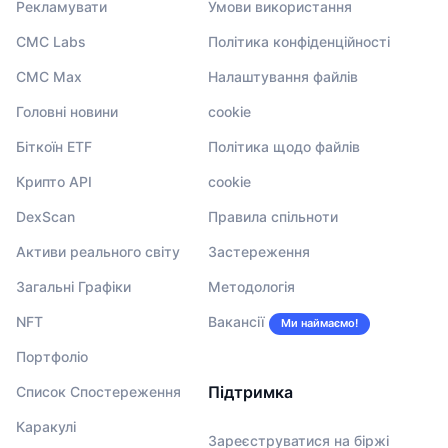
Рекламувати
Умови використання
CMC Labs
Політика конфіденційності
CMC Max
Налаштування файлів
Головні новини
cookie
Біткоїн ETF
Політика щодо файлів
Крипто API
cookie
DexScan
Правила спільноти
Активи реального світу
Застереження
Загальні Графіки
Методологія
NFT
Вакансії
Ми наймаємо!
Портфоліо
Підтримка
Список Спостереження
Каракулі
Зареєструватися на біржі