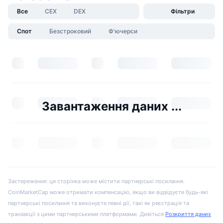
Все
CEX
DEX
Фільтри
Спот
Безстроковий
Ф'ючерси
Завантаження даних ...
Застереження: ця сторінка може містити партнерські посилання.
CoinMarketCap може отримати компенсацію, якщо ви відвідуєте будь-які
партнерські посилання та виконуєте певні дії, такі як реєстрація та
транзакції з цими партнерськими платформами. Дивіться
Розкриття даних