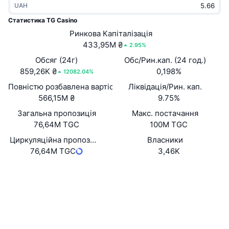
UAH
В тренді
Криптовалютні ETF
Навчайтеся
CMC Протокол контексту моделі
Статистика TG Casino
Нове
Ринкова Капіталізація
Біткоїн ETF
x402
Новини
433,95M ₴
2.95%
Крипто
Эфириум ETF
Обсяг (24г)
Обс/Рин.кап. (24 год.)
Студент
859,26K ₴
0,198%
12082.04%
Політика
Повністю розбавлена вартість (FDV)
Ліквідація/Рин. кап.
Технічний аналіз
Дослідження
566,15M ₴
9.75%
Спорт
Загальна пропозиція
Макс. постачання
RSI
Відео
76,64M TGC
100M TGC
Фінанси
MACD
Циркуляційна пропозиція
Власники
Словник
76,64M TGC
3,46K
Технології
Вебсайти
Website
Whitepaper
Деривативи
Кампанії
NFT
Соціальні
Огляд
Airdrops
Контракти
Загальна статистика NFT
0x25B4...7cb7CF
Ліквідації
3.7
Винагороди у Діамантах
Рейтинг (CertiK)