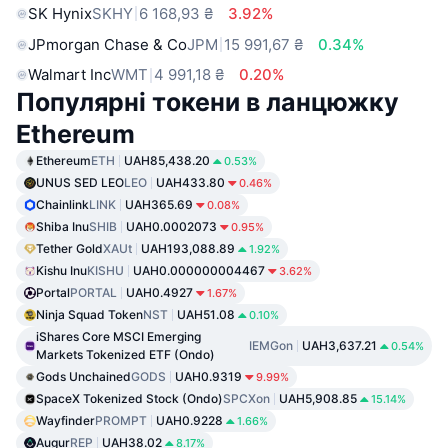
SK Hynix
SKHY
6 168,93 ₴
3.92%
JPmorgan Chase & Co
JPM
15 991,67 ₴
0.34%
Walmart Inc
WMT
4 991,18 ₴
0.20%
Популярні токени в ланцюжку
Ethereum
Ethereum
ETH
UAH85,438.20
0.53%
UNUS SED LEO
LEO
UAH433.80
0.46%
Chainlink
LINK
UAH365.69
0.08%
Shiba Inu
SHIB
UAH0.0002073
0.95%
Tether Gold
XAUt
UAH193,088.89
1.92%
Kishu Inu
KISHU
UAH0.000000004467
3.62%
Portal
PORTAL
UAH0.4927
1.67%
Ninja Squad Token
NST
UAH51.08
0.10%
iShares Core MSCI Emerging
IEMGon
UAH3,637.21
0.54%
Markets Tokenized ETF (Ondo)
Gods Unchained
GODS
UAH0.9319
9.99%
SpaceX Tokenized Stock (Ondo)
SPCXon
UAH5,908.85
15.14%
Wayfinder
PROMPT
UAH0.9228
1.66%
Augur
REP
UAH38.02
8.17%