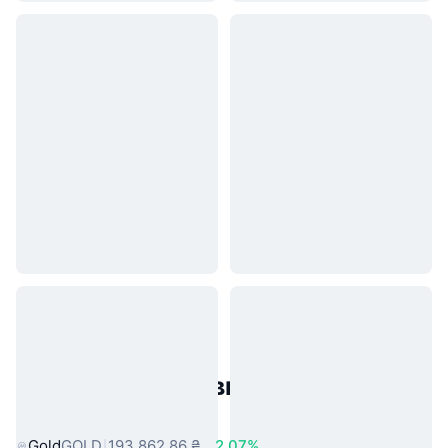
Популярні активи реального
світу
Gold
GOLD
193 862,86 ₴
2.07%