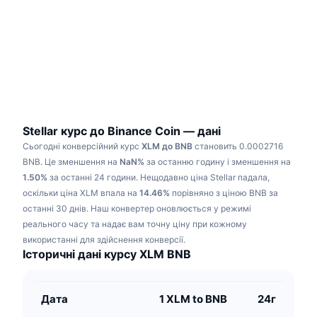
В тренді
Криптовалютні ETF
Навчайтеся
CMC Протокол контексту моделі
Нове
Біткоїн ETF
x402
Новини
Крипто
Эфириум ETF
Студент
Політика
Технічний аналіз
Дослідження
Stellar курс до Binance Coin — дані
Сьогодні конверсійний курс
XLM до BNB
становить 0.0002716
Спорт
RSI
Відео
BNB.
Це зменшення на
NaN%
за останню годину і зменшення на
1.50%
за останні 24 години.
Нещодавно ціна Stellar падала,
Фінанси
MACD
оскільки ціна XLM впала на
Словник
14.46%
порівняно з ціною BNB за
останні 30 днів.
Наш конвертер оновлюється у режимі
Технології
реального часу та надає вам точну ціну при кожному
Деривативи
Кампанії
використанні для здійснення конверсії.
Історичні дані курсу XLM BNB
NFT
Огляд
Airdrops
Загальна статистика NFT
Дата
1 XLM to BNB
24г
Ліквідації
Винагороди у Діамантах