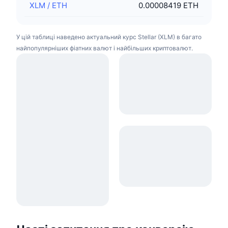
XLM
/
ETH
0.00008419 ETH
У цій таблиці наведено актуальний курс Stellar (XLM) в багато
найпопулярніших фіатних валют і найбільших криптовалют.