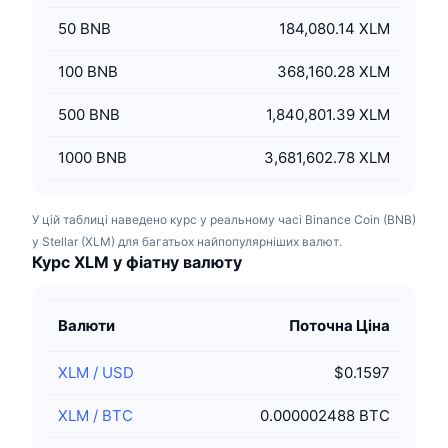
50
BNB
184,080.14 XLM
100
BNB
368,160.28 XLM
500
BNB
1,840,801.39 XLM
1000
BNB
3,681,602.78 XLM
У цій таблиці наведено курс у реальному часі Binance Coin (BNB)
у Stellar (XLM) для багатьох найпопулярніших валют.
Курс XLM у фіатну валюту
Валюти
Поточна Ціна
XLM
/
USD
$0.1597
XLM
/
BTC
0.000002488 BTC