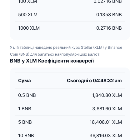
100
XLM
0.02716 BNB
500
XLM
0.1358 BNB
1000
XLM
0.2716 BNB
У цій таблиці наведено реальний курс Stellar (XLM) у Binance
Coin (BNB) для багатьох найпопулярніших валют.
BNB у XLM Коефіцієнти конверсії
Сума
Сьогодні о 04:48:32 am
0.5
BNB
1,840.80 XLM
1
BNB
3,681.60 XLM
5
BNB
18,408.01 XLM
10
BNB
36,816.03 XLM