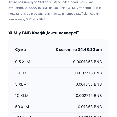
Конверсійний курс Stellar (XLM) в BNB в реальному часі
становить 0.0002716 BNB на кожний 1 XLM. У таблиці нижче
показано курс в реальному часі для конвертації різних сум,
наприклад, 5 XLM в BNB.
XLM у BNB Коефіцієнти конверсії
Сума
Сьогодні о 04:48:32 am
0.5
XLM
0.0001358 BNB
1
XLM
0.0002716 BNB
5
XLM
0.001358 BNB
10
XLM
0.002716 BNB
50
XLM
0.01358 BNB