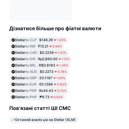
Дізнатися більше про фіатні валюти
Stellar
to CLP
$146.29
1.20%
Stellar
to INR
₹15.21
0.94%
Stellar
to CAD
$0.2239
1.01%
Stellar
to IDR
Rp2,860.00
1.12%
Stellar
to BRL
R$0.8183
1.35%
Stellar
to AUD
$0.2273
0.78%
Stellar
to GBP
£0.1187
1.00%
Stellar
to EUR
€0.1386
0.83%
Stellar
to PKR
₨44.43
0.72%
Stellar
to PHP
₱9.73
0.63%
Пов’язані статті ШІ CMC
Останній аналіз цін на Stellar (XLM)