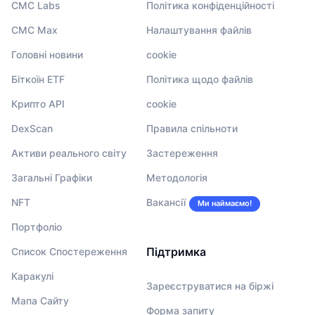
CMC Labs
Політика конфіденційності
CMC Max
Налаштування файлів
Головні новини
cookie
Біткоїн ETF
Політика щодо файлів
Крипто API
cookie
DexScan
Правила спільноти
Активи реального світу
Застереження
Загальні Графіки
Методологія
NFT
Вакансії
Ми наймаємо!
Портфоліо
Підтримка
Список Спостереження
Каракулі
Зареєструватися на біржі
Мапа Сайту
Форма запиту