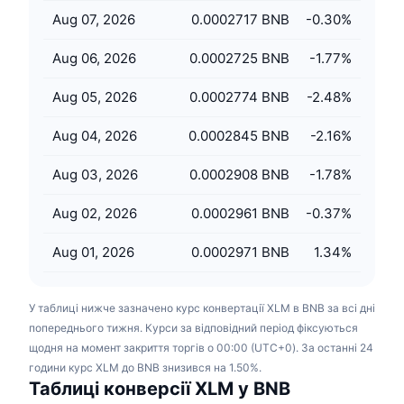
Майбутні розпродажі
Aug 07, 2026
0.0002717 BNB
-0.30
%
Ставки фінансування
Навчайся та заробляй
Aug 06, 2026
0.0002725 BNB
-1.77
%
Календарі
Aug 05, 2026
0.0002774 BNB
-2.48
%
Календар ICO
Aug 04, 2026
0.0002845 BNB
-2.16
%
Календар Подій
Aug 03, 2026
0.0002908 BNB
-1.78
%
Aug 02, 2026
0.0002961 BNB
-0.37
%
Aug 01, 2026
0.0002971 BNB
1.34
%
У таблиці нижче зазначено курс конвертації XLM в BNB за всі дні
попереднього тижня. Курси за відповідний період фіксуються
щодня на момент закриття торгів о 00:00 (UTC+0). За останні 24
години курс XLM до BNB знизився на 1.50%.
Таблиці конверсії XLM у BNB