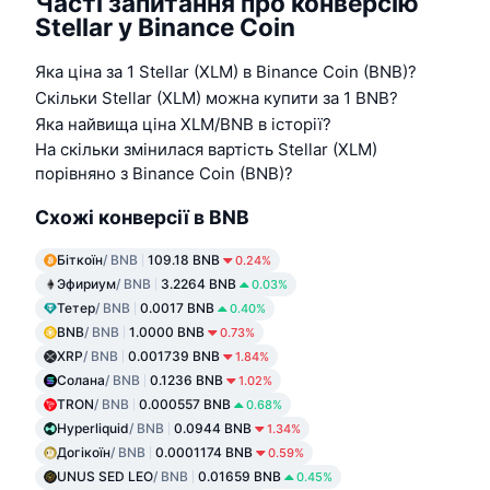
Часті запитання про конверсію
Stellar у Binance Coin
Яка ціна за 1 Stellar (XLM) в Binance Coin (BNB)?
Скільки Stellar (XLM) можна купити за 1 BNB?
Яка найвища ціна XLM/BNB в історії?
На скільки змінилася вартість Stellar (XLM)
порівняно з Binance Coin (BNB)?
Схожі конверсії в BNB
Біткоїн
/ BNB
109.18 BNB
0.24%
Эфириум
/ BNB
3.2264 BNB
0.03%
Тетер
/ BNB
0.0017 BNB
0.40%
BNB
/ BNB
1.0000 BNB
0.73%
XRP
/ BNB
0.001739 BNB
1.84%
Солана
/ BNB
0.1236 BNB
1.02%
TRON
/ BNB
0.000557 BNB
0.68%
Hyperliquid
/ BNB
0.0944 BNB
1.34%
Догікоїн
/ BNB
0.0001174 BNB
0.59%
UNUS SED LEO
/ BNB
0.01659 BNB
0.45%