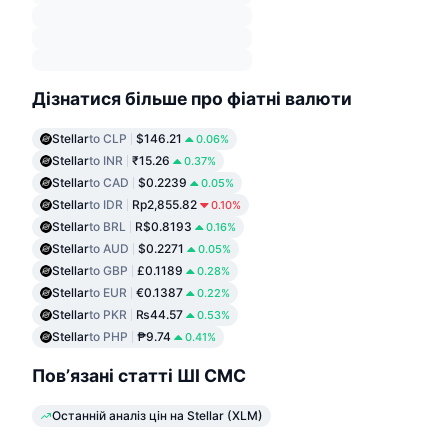
Дізнатися більше про фіатні валюти
Stellar
to CLP
$146.21
0.06%
Stellar
to INR
₹15.26
0.37%
Stellar
to CAD
$0.2239
0.05%
Stellar
to IDR
Rp2,855.82
0.10%
Stellar
to BRL
R$0.8193
0.16%
Stellar
to AUD
$0.2271
0.05%
Stellar
to GBP
£0.1189
0.28%
Stellar
to EUR
€0.1387
0.22%
Stellar
to PKR
₨44.57
0.53%
Stellar
to PHP
₱9.74
0.41%
Пов’язані статті ШІ CMC
Останній аналіз цін на Stellar (XLM)