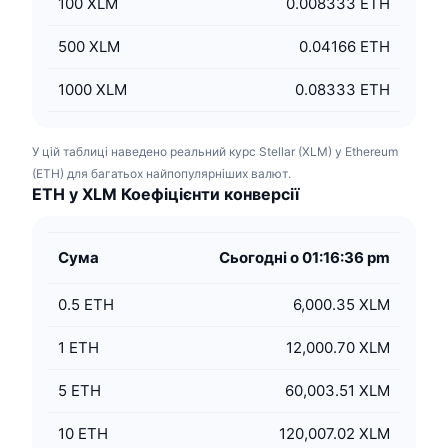
100
XLM
0.008333 ETH
500
XLM
0.04166 ETH
1000
XLM
0.08333 ETH
У цій таблиці наведено реальний курс Stellar (XLM) у Ethereum
(ETH) для багатьох найпопулярніших валют.
ETH у XLM Коефіцієнти конверсії
Сума
Сьогодні о 01:16:36 pm
0.5
ETH
6,000.35 XLM
1
ETH
12,000.70 XLM
5
ETH
60,003.51 XLM
10
ETH
120,007.02 XLM