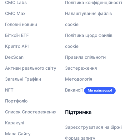
CMC Labs
Політика конфіденційності
CMC Max
Налаштування файлів
Головні новини
cookie
Біткоїн ETF
Політика щодо файлів
Крипто API
cookie
DexScan
Правила спільноти
Активи реального світу
Застереження
Загальні Графіки
Методологія
NFT
Вакансії
Ми наймаємо!
Портфоліо
Підтримка
Список Спостереження
Каракулі
Зареєструватися на біржі
Мапа Сайту
Форма запиту