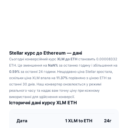
В тренді
Криптовалютні ETF
Навчайтеся
CMC Протокол контексту моделі
Нове
Біткоїн ETF
x402
Новини
Крипто
Эфириум ETF
Студент
Політика
Технічний аналіз
Дослідження
Stellar курс до Ethereum — дані
Сьогодні конверсійний курс
XLM до ETH
становить 0.00008332
Спорт
RSI
Відео
ETH.
Це зменшення на
NaN%
за останню годину і збільшення на
0.59%
за останні 24 години.
Нещодавно ціна Stellar зростала,
Фінанси
MACD
оскільки ціна XLM впала на
Словник
11.37%
порівняно з ціною ETH за
останні 30 днів.
Наш конвертер оновлюється у режимі
Технології
реального часу та надає вам точну ціну при кожному
Деривативи
Кампанії
використанні для здійснення конверсії.
Історичні дані курсу XLM ETH
NFT
Огляд
Airdrops
Загальна статистика NFT
Дата
1 XLM to ETH
24г
Ліквідації
Винагороди у Діамантах