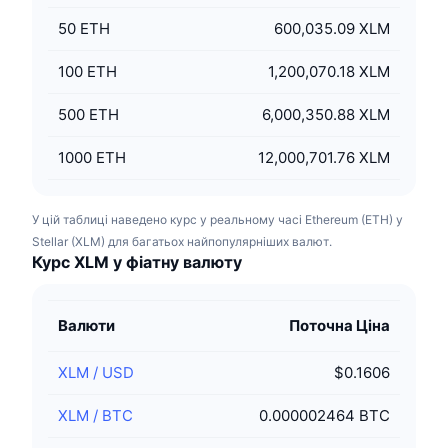
50
ETH
600,035.09 XLM
100
ETH
1,200,070.18 XLM
500
ETH
6,000,350.88 XLM
1000
ETH
12,000,701.76 XLM
У цій таблиці наведено курс у реальному часі Ethereum (ETH) у
Stellar (XLM) для багатьох найпопулярніших валют.
Курс XLM у фіатну валюту
Валюти
Поточна Ціна
XLM
/
USD
$0.1606
XLM
/
BTC
0.000002464 BTC