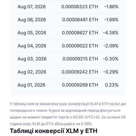
Майбутні розпродажі
Aug 07, 2026
0.00008323 ETH
-1.86
%
Ставки фінансування
Навчайся та заробляй
Aug 06, 2026
0.00008481 ETH
-1.69
%
Календарі
Aug 05, 2026
0.00008627 ETH
-4.38
%
Календар ICO
Aug 04, 2026
0.00009022 ETH
-2.09
%
Календар Подій
Aug 03, 2026
0.00009215 ETH
-0.30
%
Aug 02, 2026
0.00009242 ETH
-0.29
%
Aug 01, 2026
0.00009269 ETH
0.23
%
У таблиці нижче зазначено курс конвертації XLM в ETH за всі дні
попереднього тижня. Курси за відповідний період фіксуються
щодня на момент закриття торгів о 00:00 (UTC+0). За останні 24
години курс XLM до ETH збільшився на 0.59%.
Таблиці конверсії XLM у ETH