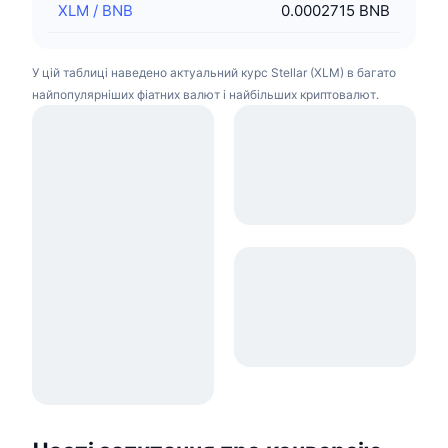
XLM
/
BNB
0.0002715 BNB
У цій таблиці наведено актуальний курс Stellar (XLM) в багато
найпопулярніших фіатних валют і найбільших криптовалют.