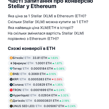
Часті запитання про конверсію
Stellar у Ethereum
Яка ціна за 1 Stellar (XLM) в Ethereum (ETH)?
Скільки Stellar (XLM) можна купити за 1 ETH?
Яка найвища ціна XLM/ETH в історії?
На скільки змінилася вартість Stellar (XLM)
порівняно з Ethereum (ETH)?
Схожі конверсії в ETH
Біткоїн
/ ETH
33.81 ETH
1.63%
Эфириум
/ ETH
1.0001 ETH
1.87%
Тетер
/ ETH
0.0005184 ETH
0.08%
BNB
/ ETH
0.3069 ETH
0.10%
XRP
/ ETH
0.0005383 ETH
0.59%
Солана
/ ETH
0.03829 ETH
1.35%
TRON
/ ETH
0.0001699 ETH
0.24%
Hyperliquid
/ ETH
0.02934 ETH
3.32%
Догікоїн
/ ETH
0.00003631 ETH
2.19%
UNUS SED LEO
/ ETH
0.005067 ETH
0.24%