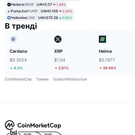
Hedera
HBAR
UAH3.07
1.44%
Pump.fun
PUMP
UAH0.106
2.24%
Чейнлінк
LINK
UAH370.26
0.82%
В тренді
Cardano
XRP
Heima
$0.2054
$1.04
$0.1977
8.3%
2.81%
29.06%
CoinMarketCap
Токени
Scalia Infrastructure