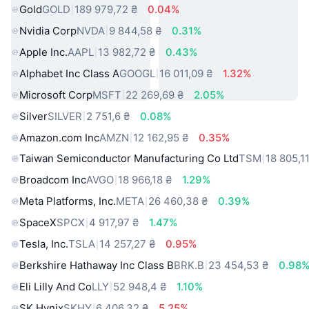
Gold
GOLD
189 979,72 ₴
0.04%
Nvidia Corp
NVDA
9 844,58 ₴
0.31%
Apple Inc.
AAPL
13 982,72 ₴
0.43%
Alphabet Inc Class A
GOOGL
16 011,09 ₴
1.32%
Microsoft Corp
MSFT
22 269,69 ₴
2.05%
Silver
SILVER
2 751,6 ₴
0.08%
Amazon.com Inc
AMZN
12 162,95 ₴
0.35%
Taiwan Semiconductor Manufacturing Co Ltd
TSM
18 805,1
Broadcom Inc
AVGO
18 966,18 ₴
1.29%
Meta Platforms, Inc.
META
26 460,38 ₴
0.39%
SpaceX
SPCX
4 917,97 ₴
1.47%
Tesla, Inc.
TSLA
14 257,27 ₴
0.95%
Berkshire Hathaway Inc Class B
BRK.B
23 454,53 ₴
0.98
Eli Lilly And Co
LLY
52 948,4 ₴
1.10%
SK Hynix
SKHY
6 406,32 ₴
5.25%