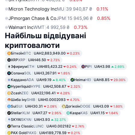
Micron Technology Inc
MU
39 940,87 ₴
0.11%
JPmorgan Chase & Co
JPM
15 945,96 ₴
0.85%
Walmart Inc
WMT
4 992,59 ₴
0.73%
Найбільш відвідувані
криптовалюти
Біткоїн
BTC
UAH2,883,949.00
0.23%
XRP
XRP
UAH46.50
2.73%
Эфириум
ETH
UAH85,423.22
Pi
PI
UAH3.98
0.24%
2.69%
Солана
SOL
UAH3,267.91
1.85%
Кардано
ADA
UAH9.19
Heima
HEI
UAH8.85
8.40%
29.00%
Hyperliquid
HYPE
UAH2,508.67
2.32%
Zcash
ZEC
UAH22,196.41
4.28%
Шиба іну
SHIB
UAH0.0002093
4.70%
Sui
SUI
UAH30.31
Догікоїн
DOGE
UAH3.09
2.09%
1.60%
Stellar
XLM
UAH7.27
Kaspa
KAS
UAH1.15
2.95%
1.64%
SKYAI
SKYAI
UAH3.93
32.37%
Terra Classic
LUNC
UAH0.002182
2.74%
PAX Gold
PAXG
UAH189,778.59
0.21%