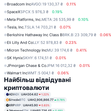
Broadcom Inc
AVGO
19 130,37 ₴
0.11%
SpaceX
SPCX
5 976,3 ₴
0.19%
Meta Platforms, Inc.
META
26 535,99 ₴
0.10%
Tesla, Inc.
TSLA
14 703,21 ₴
0.07%
Berkshire Hathaway Inc Class B
BRK.B
23 309,79 ₴
0.06
Eli Lilly And Co
LLY
52 978,83 ₴
0.23%
Micron Technology Inc
MU
39 174,6 ₴
0.41%
SK Hynix
SKHY
6 174,51 ₴
0.01%
JPmorgan Chase & Co
JPM
16 012,32 ₴
0.01%
Walmart Inc
WMT
5 004,1 ₴
0.06%
Найбільш відвідувані
криптовалюти
ADI
ADI
UAH304.62
1.22%
Біткоїн
BTC
UAH2,906,866.77
0.78%
XRP
XRP
UAH45.90
0.83%
Эфириум
ETH
UAH85,736.45
0.48%