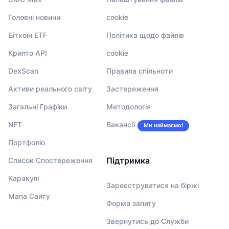
Головні новини
cookie
Біткоїн ETF
Політика щодо файлів
Крипто API
cookie
DexScan
Правила спільноти
Активи реального світу
Застереження
Загальні Графіки
Методологія
NFT
Вакансії
Ми наймаємо!
Портфоліо
Підтримка
Список Спостереження
Каракулі
Зареєструватися на біржі
Мапа Сайту
Форма запиту
Звернутись до Служби