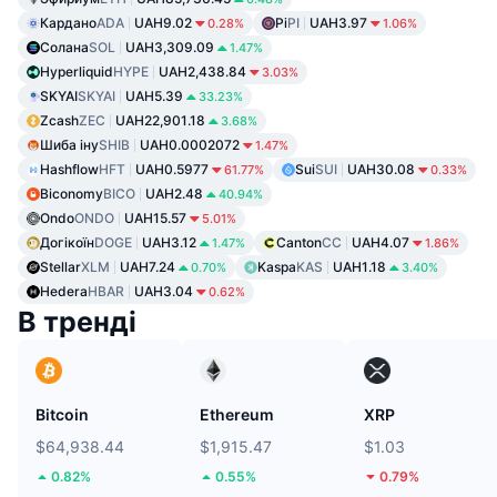
Кардано
ADA
UAH9.02
Pi
PI
UAH3.97
0.28%
1.06%
Солана
SOL
UAH3,309.09
1.47%
Hyperliquid
HYPE
UAH2,438.84
3.03%
SKYAI
SKYAI
UAH5.39
33.23%
Zcash
ZEC
UAH22,901.18
3.68%
Шиба іну
SHIB
UAH0.0002072
1.47%
Hashflow
HFT
UAH0.5977
Sui
SUI
UAH30.08
61.77%
0.33%
Biconomy
BICO
UAH2.48
40.94%
Ondo
ONDO
UAH15.57
5.01%
Догікоїн
DOGE
UAH3.12
Canton
CC
UAH4.07
1.47%
1.86%
Stellar
XLM
UAH7.24
Kaspa
KAS
UAH1.18
0.70%
3.40%
Hedera
HBAR
UAH3.04
0.62%
В тренді
Bitcoin
Ethereum
XRP
$64,938.44
$1,915.47
$1.03
0.82%
0.55%
0.79%