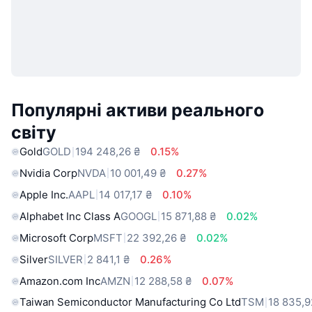
Популярні активи реального
світу
Gold
GOLD
194 248,26 ₴
0.15%
Nvidia Corp
NVDA
10 001,49 ₴
0.27%
Apple Inc.
AAPL
14 017,17 ₴
0.10%
Alphabet Inc Class A
GOOGL
15 871,88 ₴
0.02%
Microsoft Corp
MSFT
22 392,26 ₴
0.02%
Silver
SILVER
2 841,1 ₴
0.26%
Amazon.com Inc
AMZN
12 288,58 ₴
0.07%
Taiwan Semiconductor Manufacturing Co Ltd
TSM
18 835,9