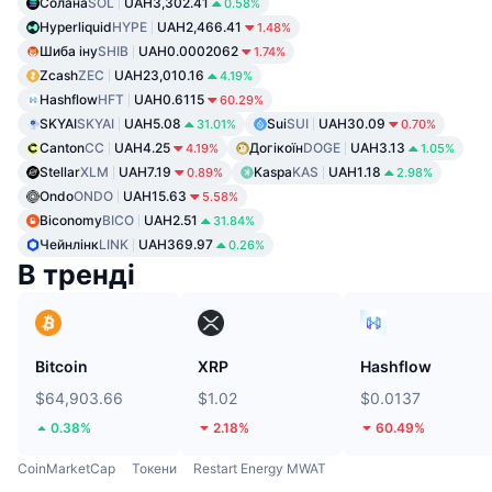
Солана
SOL
UAH3,302.41
0.58%
Hyperliquid
HYPE
UAH2,466.41
1.48%
Шиба іну
SHIB
UAH0.0002062
1.74%
Zcash
ZEC
UAH23,010.16
4.19%
Hashflow
HFT
UAH0.6115
60.29%
SKYAI
SKYAI
UAH5.08
Sui
SUI
UAH30.09
31.01%
0.70%
Canton
CC
UAH4.25
Догікоїн
DOGE
UAH3.13
4.19%
1.05%
Stellar
XLM
UAH7.19
Kaspa
KAS
UAH1.18
0.89%
2.98%
Ondo
ONDO
UAH15.63
5.58%
Biconomy
BICO
UAH2.51
31.84%
Чейнлінк
LINK
UAH369.97
0.26%
В тренді
Bitcoin
XRP
Hashflow
$64,903.66
$1.02
$0.0137
0.38%
2.18%
60.49%
CoinMarketCap
Токени
Restart Energy MWAT