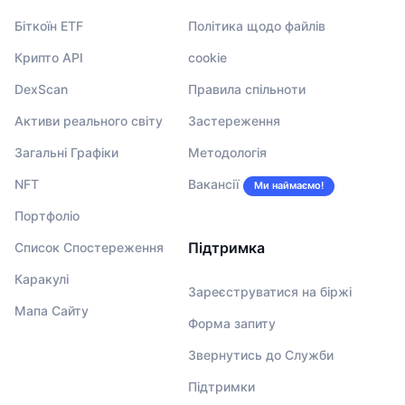
Біткоїн ETF
Політика щодо файлів
Крипто API
cookie
DexScan
Правила спільноти
Активи реального світу
Застереження
Загальні Графіки
Методологія
NFT
Вакансії
Ми наймаємо!
Портфоліо
Підтримка
Список Спостереження
Каракулі
Зареєструватися на біржі
Мапа Сайту
Форма запиту
Звернутись до Служби
Підтримки