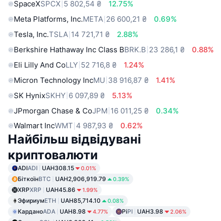
SpaceX
SPCX
5 802,54 ₴
12.75%
Meta Platforms, Inc.
META
26 600,21 ₴
0.69%
Tesla, Inc.
TSLA
14 721,71 ₴
2.88%
Berkshire Hathaway Inc Class B
BRK.B
23 286,1 ₴
0.88%
Eli Lilly And Co
LLY
52 716,8 ₴
1.24%
Micron Technology Inc
MU
38 916,87 ₴
1.41%
SK Hynix
SKHY
6 097,89 ₴
5.13%
JPmorgan Chase & Co
JPM
16 011,25 ₴
0.34%
Walmart Inc
WMT
4 987,93 ₴
0.62%
Найбільш відвідувані
криптовалюти
ADI
ADI
UAH308.15
0.01%
Біткоїн
BTC
UAH2,906,919.79
0.39%
XRP
XRP
UAH45.86
1.99%
Эфириум
ETH
UAH85,714.10
0.08%
Кардано
ADA
UAH8.98
Pi
PI
UAH3.98
4.77%
2.06%