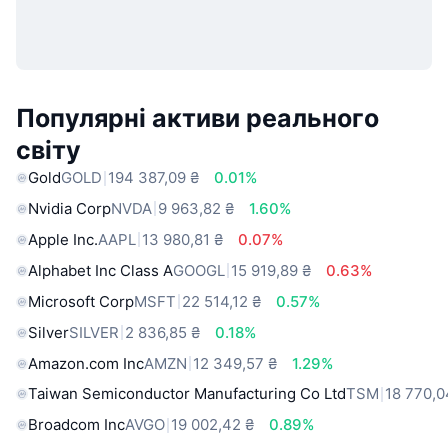
Популярні активи реального
світу
Gold
GOLD
194 387,09 ₴
0.01%
Nvidia Corp
NVDA
9 963,82 ₴
1.60%
Apple Inc.
AAPL
13 980,81 ₴
0.07%
Alphabet Inc Class A
GOOGL
15 919,89 ₴
0.63%
Microsoft Corp
MSFT
22 514,12 ₴
0.57%
Silver
SILVER
2 836,85 ₴
0.18%
Amazon.com Inc
AMZN
12 349,57 ₴
1.29%
Taiwan Semiconductor Manufacturing Co Ltd
TSM
18 770,0
Broadcom Inc
AVGO
19 002,42 ₴
0.89%