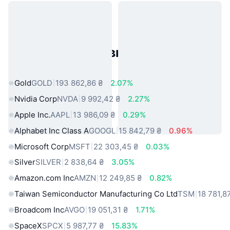
Популярні активи реального
світу
Gold
GOLD
193 862,86 ₴
2.07%
Nvidia Corp
NVDA
9 992,42 ₴
2.27%
Apple Inc.
AAPL
13 986,09 ₴
0.29%
Alphabet Inc Class A
GOOGL
15 842,79 ₴
0.96%
Microsoft Corp
MSFT
22 303,45 ₴
0.03%
Silver
SILVER
2 838,64 ₴
3.05%
Amazon.com Inc
AMZN
12 249,85 ₴
0.82%
Taiwan Semiconductor Manufacturing Co Ltd
TSM
18 781,8
Broadcom Inc
AVGO
19 051,31 ₴
1.71%
SpaceX
SPCX
5 987,77 ₴
15.83%