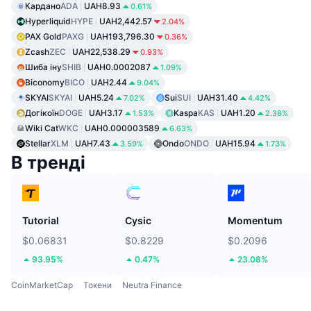
Кардано
ADA
UAH8.93
0.61%
Hyperliquid
HYPE
UAH2,442.57
2.04%
PAX Gold
PAXG
UAH193,796.30
0.36%
Zcash
ZEC
UAH22,538.29
0.93%
Шиба іну
SHIB
UAH0.0002087
1.09%
Biconomy
BICO
UAH2.44
9.04%
SKYAI
SKYAI
UAH5.24
Sui
SUI
UAH31.40
7.02%
4.42%
Догікоїн
DOGE
UAH3.17
Kaspa
KAS
UAH1.20
1.53%
2.38%
Wiki Cat
WKC
UAH0.000003589
6.63%
Stellar
XLM
UAH7.43
Ondo
ONDO
UAH15.94
3.59%
1.73%
В тренді
Tutorial
Cysic
Momentum
$0.06831
$0.8229
$0.2096
93.95%
0.47%
23.08%
CoinMarketCap
Токени
Neutra Finance