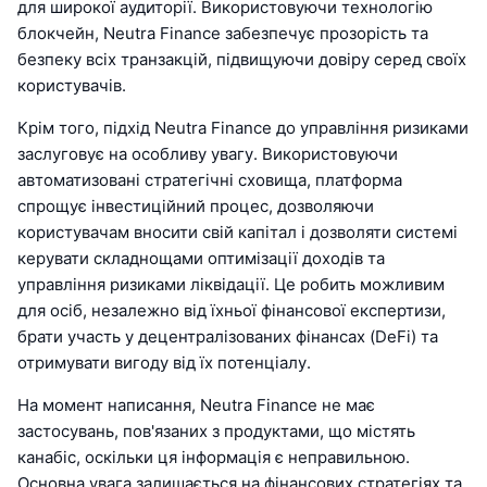
для широкої аудиторії. Використовуючи технологію
блокчейн, Neutra Finance забезпечує прозорість та
безпеку всіх транзакцій, підвищуючи довіру серед своїх
користувачів.
Крім того, підхід Neutra Finance до управління ризиками
заслуговує на особливу увагу. Використовуючи
автоматизовані стратегічні сховища, платформа
спрощує інвестиційний процес, дозволяючи
користувачам вносити свій капітал і дозволяти системі
керувати складнощами оптимізації доходів та
управління ризиками ліквідації. Це робить можливим
для осіб, незалежно від їхньої фінансової експертизи,
брати участь у децентралізованих фінансах (DeFi) та
отримувати вигоду від їх потенціалу.
На момент написання, Neutra Finance не має
застосувань, пов'язаних з продуктами, що містять
канабіс, оскільки ця інформація є неправильною.
Основна увага залишається на фінансових стратегіях та