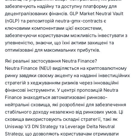
забезпечують надійну та доступну платформу для
децентралізованих фінансів. GLP Market Neutral Vault
(nGLP) та репозиторій neutra-gmx-contracts є
ключовими компонентами цієї екосистеми,
забезпечуючи користувачам можливість інвестувати з
упевненістю, знаючи, що їхні активи захищені та
оптимізовані для максимальних прибутків.
Які реальні застосування Neutra Finance?
Neutra Finance (NEU) виділяється на криптовалютному
ринку завдяки своєму акценту на наданні інвестиційних
стратегій з хеджуванням ризиків через інноваційні
фінансові інструменти. У центрі пропозицій Neutra
Finance знаходяться автоматизовані ринково-
нейтральні сховища, які розроблені для забезпечення
стабільного доходу незалежно від ринкових умов. Ці
сховища використовують складні стратегії, такі як
Uniswap V3 DN Strategy та Leverage Delta Neutral
Strategy, що дозволяють користувачам отримувати