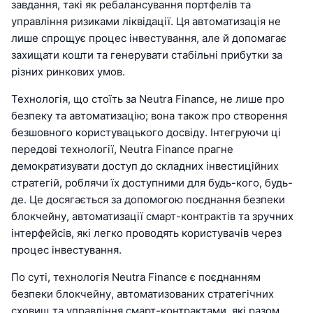
завдання, такі як ребалансування портфелів та
управління ризиками ліквідації. Ця автоматизація не
лише спрощує процес інвестування, але й допомагає
захищати кошти та генерувати стабільні прибутки за
різних ринкових умов.
Технологія, що стоїть за Neutra Finance, не лише про
безпеку та автоматизацію; вона також про створення
безшовного користувацького досвіду. Інтегруючи ці
передові технології, Neutra Finance прагне
демократизувати доступ до складних інвестиційних
стратегій, роблячи їх доступними для будь-кого, будь-
де. Це досягається за допомогою поєднання безпеки
блокчейну, автоматизації смарт-контрактів та зручних
інтерфейсів, які легко проводять користувачів через
процес інвестування.
По суті, технологія Neutra Finance є поєднанням
безпеки блокчейну, автоматизованих стратегічних
сховищ та управління смарт-контрактами, які разом