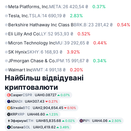
Meta Platforms, Inc.
META
26 420,54 ₴
0.37%
Tesla, Inc.
TSLA
14 690,19 ₴
2.83%
Berkshire Hathaway Inc Class B
BRK.B
23 281,42 ₴
0.54%
Eli Lilly And Co
LLY
52 953,93 ₴
0.52%
Micron Technology Inc
MU
39 292,65 ₴
0.44%
SK Hynix
SKHY
6 168,93 ₴
3.92%
JPmorgan Chase & Co
JPM
15 991,67 ₴
0.34%
Walmart Inc
WMT
4 991,18 ₴
0.20%
Найбільш відвідувані
криптовалюти
Casper
CSPR
UAH0.08727
0.07%
ADI
ADI
UAH307.43
0.27%
Біткоїн
BTC
UAH2,904,654.45
0.10%
XRP
XRP
UAH46.60
1.23%
Эфириум
ETH
UAH85,835.68
Pi
PI
UAH4.06
0.02%
2.50%
Солана
SOL
UAH3,419.62
3.49%