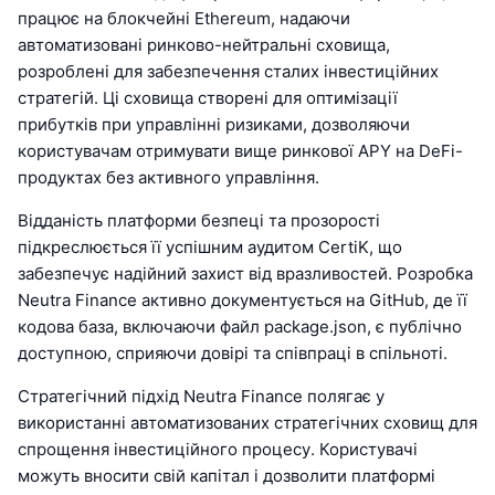
працює на блокчейні Ethereum, надаючи
автоматизовані ринково-нейтральні сховища,
розроблені для забезпечення сталих інвестиційних
стратегій. Ці сховища створені для оптимізації
прибутків при управлінні ризиками, дозволяючи
користувачам отримувати вище ринкової APY на DeFi-
продуктах без активного управління.
Відданість платформи безпеці та прозорості
підкреслюється її успішним аудитом CertiK, що
забезпечує надійний захист від вразливостей. Розробка
Neutra Finance активно документується на GitHub, де її
кодова база, включаючи файл package.json, є публічно
доступною, сприяючи довірі та співпраці в спільноті.
Стратегічний підхід Neutra Finance полягає у
використанні автоматизованих стратегічних сховищ для
спрощення інвестиційного процесу. Користувачі
можуть вносити свій капітал і дозволити платформі