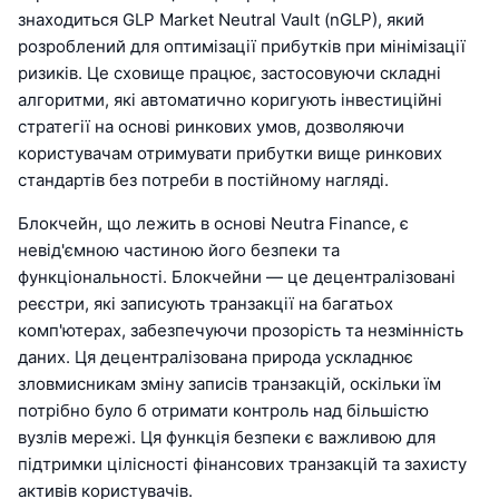
знаходиться GLP Market Neutral Vault (nGLP), який
розроблений для оптимізації прибутків при мінімізації
ризиків. Це сховище працює, застосовуючи складні
алгоритми, які автоматично коригують інвестиційні
стратегії на основі ринкових умов, дозволяючи
користувачам отримувати прибутки вище ринкових
стандартів без потреби в постійному нагляді.
Блокчейн, що лежить в основі Neutra Finance, є
невід'ємною частиною його безпеки та
функціональності. Блокчейни — це децентралізовані
реєстри, які записують транзакції на багатьох
комп'ютерах, забезпечуючи прозорість та незмінність
даних. Ця децентралізована природа ускладнює
зловмисникам зміну записів транзакцій, оскільки їм
потрібно було б отримати контроль над більшістю
вузлів мережі. Ця функція безпеки є важливою для
підтримки цілісності фінансових транзакцій та захисту
активів користувачів.