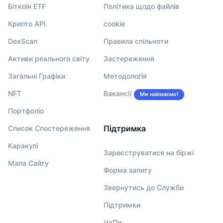
Біткоїн ETF
Політика щодо файлів
Крипто API
cookie
DexScan
Правила спільноти
Активи реального світу
Застереження
Загальні Графіки
Методологія
NFT
Вакансії
Ми наймаємо!
Портфоліо
Підтримка
Список Спостереження
Каракулі
Зареєструватися на біржі
Мапа Сайту
Форма запиту
Звернутись до Служби
Підтримки
ЧаПи