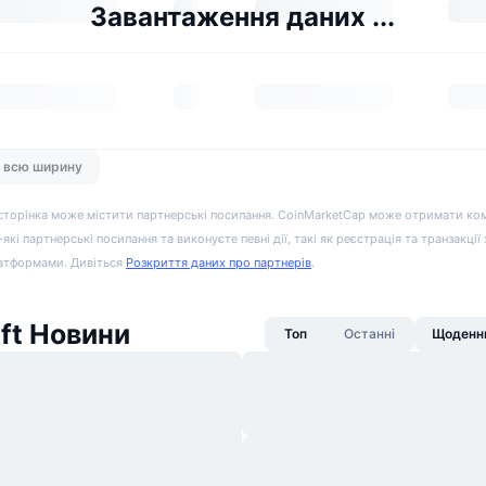
Завантаження даних ...
а всю ширину
сторінка може містити партнерські посилання. CoinMarketCap може отримати ко
-які партнерські посилання та виконуєте певні дії, такі як реєстрація та транзакції
атформами. Дивіться
Розкриття даних про партнерів
.
ft Новини
Топ
Останні
Щоденни