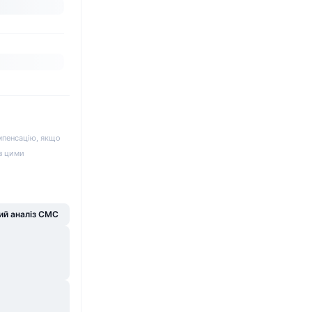
мпенсацію, якщо
 з цими
й аналіз CMC