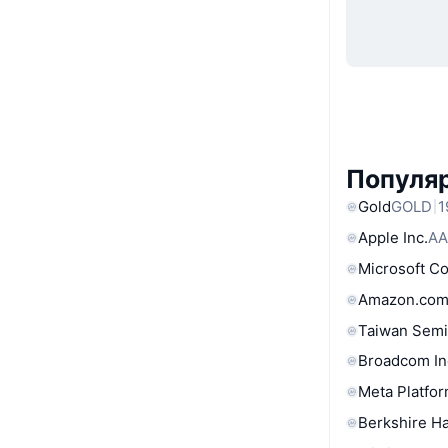
Популяр
Gold
GOLD
1
Apple Inc.
AA
Microsoft C
Amazon.com
Taiwan Semi
Broadcom In
Meta Platfor
Berkshire Ha