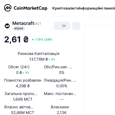
Криптовалюти
Інформаційні панелі
Metacraft
MCT
6K
#5945
2,61 ₴
1.19%
(
24h
)
Ринкова Капіталізація
137,78M ₴
0%
Обсяг (24г)
Обс/Рин.кап. (24 год.)
0 ₴
0%
0%
Повністю розбавлена вартість (FDV)
Ліквідація/Рин. кап.
4,29B ₴
0.00%
Загальна пропозиція
Макс. постачання
1,64B MCT
--
Власно звітована циркуляційна пропозиція
Власники
52,66M MCT
2,13K