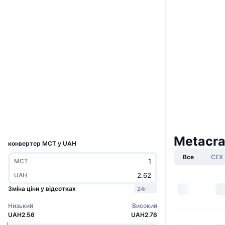
Вебсайти
Website
Соціальні
Контракти
0xdf67...c1eceb
3.4
Рейтинг (CertiK)
Аудити
bscscan.com
Дослідники
Гаманці
UCID
16946
Metacra
конвертер MCT у UAH
Все
CEX
MCT
UAH
Зміна ціни у відсотках
24г
Низький
Високий
UAH2.56
UAH2.76