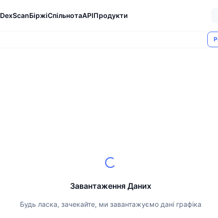
DexScan
Біржі
Спільнота
API
Продукти
Р
Завантаження Даних
Будь ласка, зачекайте, ми завантажуємо дані графіка