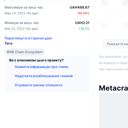
Максимум за весь час
UAH498.67
May 24, 2022
(
4y ago
)
-99.48
%
Мінімум за весь час
UAH2.21
Mar 22, 2022
(
4y ago
)
+
18.2
%
Переглянути історичні дані
Теги
Показати н
BNB Chain Ecosystem
Застереження: ця 
Ви є власником цього проекту?
ви відвідуєте будь
Оновити інформацію про токен
партнерськими пл
Надіслати розблокування токенів
Отримати значок спільноти
Metacra