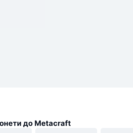
онети до Metacraft