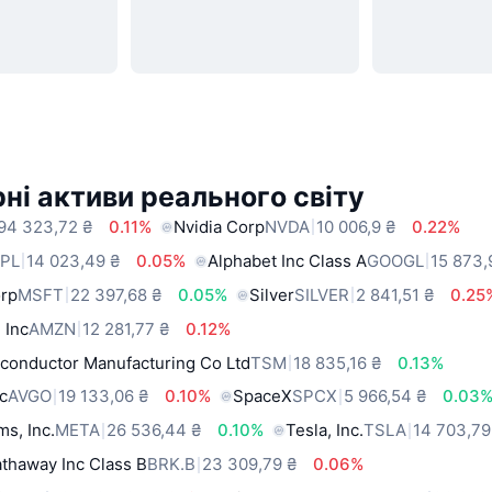
ні активи реального світу
94 323,72 ₴
0.11%
Nvidia Corp
NVDA
10 006,9 ₴
0.22%
PL
14 023,49 ₴
0.05%
Alphabet Inc Class A
GOOGL
15 873,
orp
MSFT
22 397,68 ₴
0.05%
Silver
SILVER
2 841,51 ₴
0.25
 Inc
AMZN
12 281,77 ₴
0.12%
conductor Manufacturing Co Ltd
TSM
18 835,16 ₴
0.13%
c
AVGO
19 133,06 ₴
0.10%
SpaceX
SPCX
5 966,54 ₴
0.03
ms, Inc.
META
26 536,44 ₴
0.10%
Tesla, Inc.
TSLA
14 703,79
thaway Inc Class B
BRK.B
23 309,79 ₴
0.06%