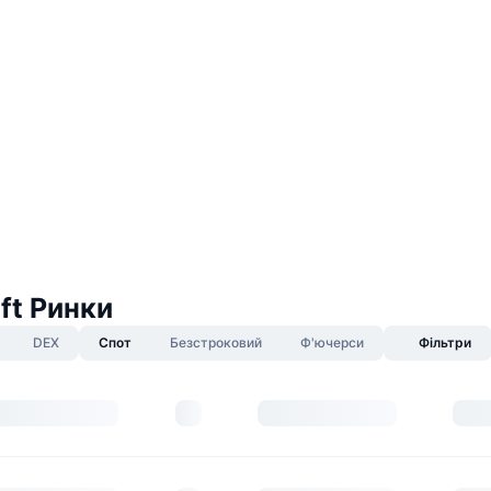
ft Ринки
DEX
Спот
Безстроковий
Ф'ючерси
Фільтри