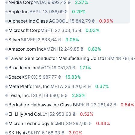
Nvidia Corp
NVDA
9 992,42 ₴
2.27%
Apple Inc.
AAPL
13 986,09 ₴
0.29%
Alphabet Inc Class A
GOOGL
15 842,79 ₴
0.96%
Microsoft Corp
MSFT
22 303,45 ₴
0.03%
Silver
SILVER
2 838,64 ₴
3.05%
Amazon.com Inc
AMZN
12 249,85 ₴
0.82%
Taiwan Semiconductor Manufacturing Co Ltd
TSM
18 781,8
Broadcom Inc
AVGO
19 051,31 ₴
1.71%
SpaceX
SPCX
5 987,77 ₴
15.83%
Meta Platforms, Inc.
META
26 420,54 ₴
0.37%
Tesla, Inc.
TSLA
14 690,19 ₴
2.83%
Berkshire Hathaway Inc Class B
BRK.B
23 281,42 ₴
0.54%
Eli Lilly And Co
LLY
52 953,93 ₴
0.52%
Micron Technology Inc
MU
39 292,65 ₴
0.44%
SK Hynix
SKHY
6 168,93 ₴
3.92%