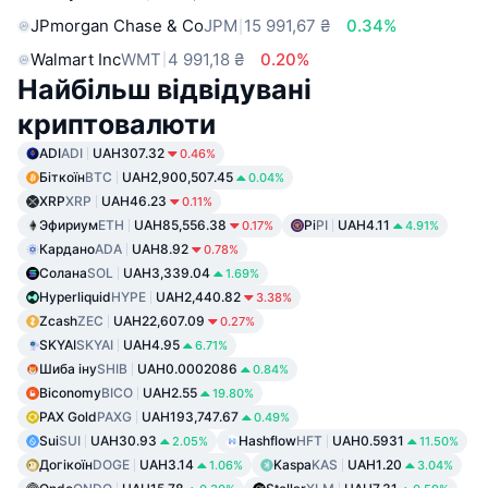
JPmorgan Chase & Co
JPM
15 991,67 ₴
0.34%
Walmart Inc
WMT
4 991,18 ₴
0.20%
Найбільш відвідувані
криптовалюти
ADI
ADI
UAH307.32
0.46%
Біткоїн
BTC
UAH2,900,507.45
0.04%
XRP
XRP
UAH46.23
0.11%
Эфириум
ETH
UAH85,556.38
Pi
PI
UAH4.11
0.17%
4.91%
Кардано
ADA
UAH8.92
0.78%
Солана
SOL
UAH3,339.04
1.69%
Hyperliquid
HYPE
UAH2,440.82
3.38%
Zcash
ZEC
UAH22,607.09
0.27%
SKYAI
SKYAI
UAH4.95
6.71%
Шиба іну
SHIB
UAH0.0002086
0.84%
Biconomy
BICO
UAH2.55
19.80%
PAX Gold
PAXG
UAH193,747.67
0.49%
Sui
SUI
UAH30.93
Hashflow
HFT
UAH0.5931
2.05%
11.50%
Догікоїн
DOGE
UAH3.14
Kaspa
KAS
UAH1.20
1.06%
3.04%