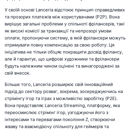
У своїй основі Lanceria відстоює принцип справедливих
та прозорих платежів між користувачами (P2P). Вона
вирішує загальні проблеми у спільноті фрілансерів, такі
як високі комісії за транзакції та непрозорі умови
оплати, пропонуючи систему, в якій фрілансери можуть
отримувати повну компенсацію за свою роботу. Ця
ініціатива не тільки обіцяє покращити досвід фрілансу,
але й гарантує, що цифрові художники та фрілансери
будуть належним чином оцінені та винагороджені за
свій внесок.
Більше того, Lanceria розширює свій інноваційний
підхід до сектору розваг, зокрема, зосереджуючись на
стрімінгу ігор та іграх з можливістю заробітку (P2E).
Вона представляє Lanceria Streaming, платформу, яка
переосмислює стрімінг ігор, узгоджуючи його з
інтересами та перевагами покоління Z, створюючи
жваву та взаємодіючу спільноту для геймерів та