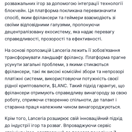
розважальних ігор за допомогою інтеграції технології
блокчейн. Ця платформа покликана перевизначити
спосіб, яким фрілансери та геймери взаємодіють зі
своїми відповідними галузями, пропонуючи
децентралізовану екосистему, яка надає перевагу
справедливості, прозорості та ефективності.
На основі пропозицій Lanceria лежить її зобов'язання
трансформувати ландшафт фрілансу. Платформа прагне
усунути загальні проблеми, з якими стикаються
фрілансери, такі як високі комісійні збори та непрозорі
платіжні системи, використовуючи потужність своєї
рідної криптовалюти, $LANC. Такий підхід гарантує, що
фрілансери отримують справедливу винагороду за свою
роботу, сприяючи створенню спільноти, де талант і
старанна праця належним чином винагороджуються.
Крім того, Lanceria розширює свій інноваційний підхід
до індустрії ігор та розваг. Впроваджуючи сервіс