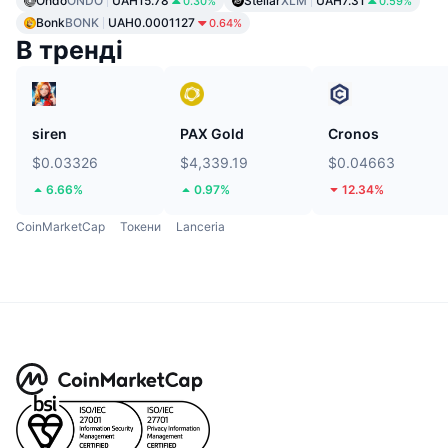
Ondo
ONDO
UAH15.78
Stellar
XLM
UAH7.31
0.30%
0.59%
Bonk
BONK
UAH0.0001127
0.64%
В тренді
siren
PAX Gold
Cronos
$0.03326
$4,339.19
$0.04663
6.66%
0.97%
12.34%
CoinMarketCap
Токени
Lanceria