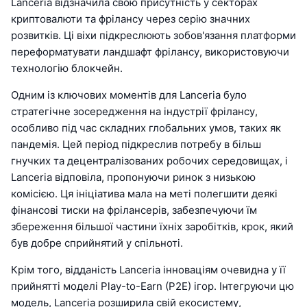
Lanceria відзначила свою присутність у секторах
криптовалюти та фрілансу через серію значних
розвитків. Ці віхи підкреслюють зобов'язання платформи
переформатувати ландшафт фрілансу, використовуючи
технологію блокчейн.
Одним із ключових моментів для Lanceria було
стратегічне зосередження на індустрії фрілансу,
особливо під час складних глобальних умов, таких як
пандемія. Цей період підкреслив потребу в більш
гнучких та децентралізованих робочих середовищах, і
Lanceria відповіла, пропонуючи ринок з низькою
комісією. Ця ініціатива мала на меті полегшити деякі
фінансові тиски на фрілансерів, забезпечуючи їм
збереження більшої частини їхніх заробітків, крок, який
був добре сприйнятий у спільноті.
Крім того, відданість Lanceria інноваціям очевидна у її
прийнятті моделі Play-to-Earn (P2E) ігор. Інтегруючи цю
модель, Lanceria розширила свій екосистему,