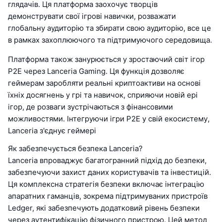
глядачів. Ця платформа заохочує творців
демонструвати свої ігрові навички, розважати
глобальну аудиторію та збирати свою аудиторію, все це
в рамках захоплюючого та підтримуючого середовища.
Платформа також занурюється у зростаючий світ ігор
P2E через Lanceria Gaming. Ця функція дозволяє
геймерам заробляти реальні криптоактиви на основі
їхніх досягнень у грі та навичок, сприяючи новій ері
ігор, де розваги зустрічаються з фінансовими
можливостями. Інтегруючи ігри P2E у свій екосистему,
Lanceria з'єднує геймері
Як забезпечується безпека Lanceria?
Lanceria впроваджує багатогранний підхід до безпеки,
забезпечуючи захист даних користувачів та інвестицій.
Ця комплексна стратегія безпеки включає інтеграцію
апаратних гаманців, зокрема підтримуваних пристроїв
Ledger, які забезпечують додатковий рівень безпеки
через аутентифікацію фізичного пристрою. Цей метод