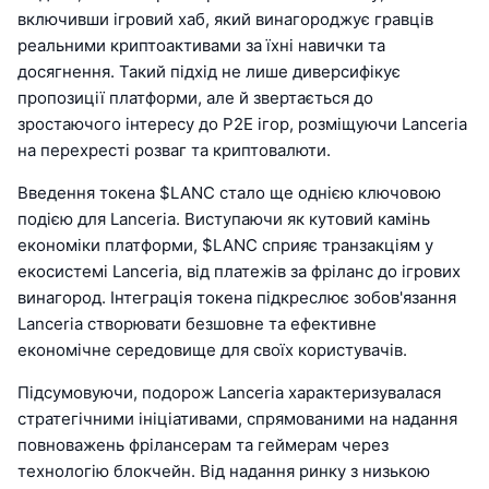
включивши ігровий хаб, який винагороджує гравців
реальними криптоактивами за їхні навички та
досягнення. Такий підхід не лише диверсифікує
пропозиції платформи, але й звертається до
зростаючого інтересу до P2E ігор, розміщуючи Lanceria
на перехресті розваг та криптовалюти.
Введення токена $LANC стало ще однією ключовою
подією для Lanceria. Виступаючи як кутовий камінь
економіки платформи, $LANC сприяє транзакціям у
екосистемі Lanceria, від платежів за фріланс до ігрових
винагород. Інтеграція токена підкреслює зобов'язання
Lanceria створювати безшовне та ефективне
економічне середовище для своїх користувачів.
Підсумовуючи, подорож Lanceria характеризувалася
стратегічними ініціативами, спрямованими на надання
повноважень фрілансерам та геймерам через
технологію блокчейн. Від надання ринку з низькою