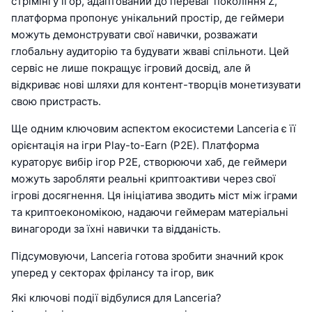
стрімінгу ігор, адаптований до переваг покоління Z,
платформа пропонує унікальний простір, де геймери
можуть демонструвати свої навички, розважати
глобальну аудиторію та будувати жваві спільноти. Цей
сервіс не лише покращує ігровий досвід, але й
відкриває нові шляхи для контент-творців монетизувати
свою пристрасть.
Ще одним ключовим аспектом екосистеми Lanceria є її
орієнтація на ігри Play-to-Earn (P2E). Платформа
кураторує вибір ігор P2E, створюючи хаб, де геймери
можуть заробляти реальні криптоактиви через свої
ігрові досягнення. Ця ініціатива зводить міст між іграми
та криптоекономікою, надаючи геймерам матеріальні
винагороди за їхні навички та відданість.
Підсумовуючи, Lanceria готова зробити значний крок
уперед у секторах фрілансу та ігор, вик
Які ключові події відбулися для Lanceria?