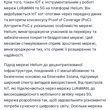
Крім того, токен IOT є інструментальним у роботі
мереж LoRaWAN та 5G на платформі Helium. Він
видобувається IoT хот-спотами через передачу даних
та алгоритм консенсусу Proof of Coverage (PoC).
Алгоритм PoC є унікальною особливістю мережі
Helium, винагороджуючи учасників за перевірку та
забезпечення покриття бездротової мережі. Цей
механізм стимулювання сприяє зростанню мережі,
винагороджуючи тих, хто сприяє її розширенню та
надійності.
Підхід мережі Helium до децентралізованої
інфраструктури, поєднаний з її масштабованою та
безпечною основою на блокчейні Solana, підтримує
широкий спектр випадків використання. Від пристроїв
IoT, які підключаються через мережу LoRaWAN, до
високошвидкісного мобільного зв'язку через 5G,
мережа розроблена так, щоб задовольнити різноманітні
потреби сучасного цифрового світу. Оскільки мережа