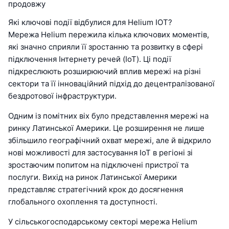
продовжу
Які ключові події відбулися для Helium IOT?
Мережа Helium пережила кілька ключових моментів,
які значно сприяли її зростанню та розвитку в сфері
підключення Інтернету речей (IoT). Ці події
підкреслюють розширюючий вплив мережі на різні
сектори та її інноваційний підхід до децентралізованої
бездротової інфраструктури.
Одним із помітних віх було представлення мережі на
ринку Латинської Америки. Це розширення не лише
збільшило географічний охват мережі, але й відкрило
нові можливості для застосування IoT в регіоні зі
зростаючим попитом на підключені пристрої та
послуги. Вихід на ринок Латинської Америки
представляє стратегічний крок до досягнення
глобального охоплення та доступності.
У сільськогосподарському секторі мережа Helium