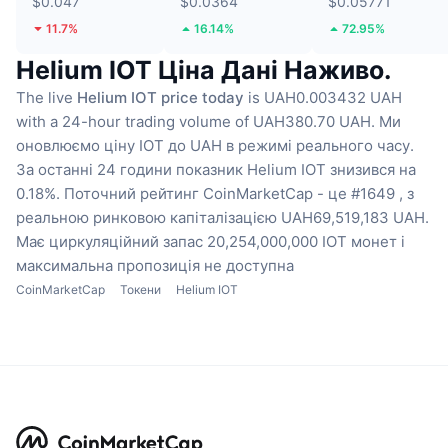
$0.047
$0.0364
$0.05771
11.7%
16.14%
72.95%
Helium IOT Ціна Дані Наживо.
The live
Helium IOT price today
is UAH0.003432 UAH
with a 24-hour trading volume of UAH380.70 UAH.
Ми
оновлюємо ціну IOT до UAH в режимі реального часу.
За останні 24 години показник Helium IOT знизився на
0.18%.
Поточний рейтинг CoinMarketCap - це #1649 , з
реальною ринковою капіталізацією UAH69,519,183 UAH.
Має циркуляційний запас 20,254,000,000 IOT монет
і
максимальна пропозиція не доступна
CoinMarketCap
Токени
Helium IOT