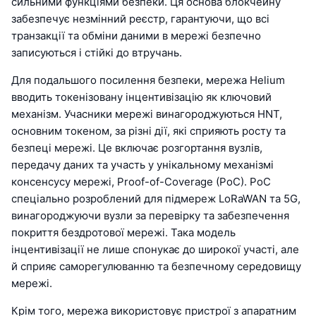
сильними функціями безпеки. Ця основа блокчейну
забезпечує незмінний реєстр, гарантуючи, що всі
транзакції та обміни даними в мережі безпечно
записуються і стійкі до втручань.
Для подальшого посилення безпеки, мережа Helium
вводить токенізовану інцентивізацію як ключовий
механізм. Учасники мережі винагороджуються HNT,
основним токеном, за різні дії, які сприяють росту та
безпеці мережі. Це включає розгортання вузлів,
передачу даних та участь у унікальному механізмі
консенсусу мережі, Proof-of-Coverage (PoC). PoC
спеціально розроблений для підмереж LoRaWAN та 5G,
винагороджуючи вузли за перевірку та забезпечення
покриття бездротової мережі. Така модель
інцентивізації не лише спонукає до широкої участі, але
й сприяє саморегулюванню та безпечному середовищу
мережі.
Крім того, мережа використовує пристрої з апаратним