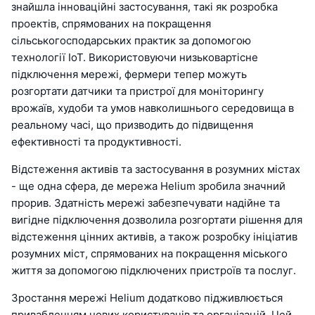
знайшла інноваційні застосування, такі як розробка
проектів, спрямованих на покращення
сільськогосподарських практик за допомогою
технології IoT. Використовуючи низьковартісне
підключення мережі, фермери тепер можуть
розгортати датчики та пристрої для моніторингу
врожаїв, худоби та умов навколишнього середовища в
реальному часі, що призводить до підвищення
ефективності та продуктивності.
Відстеження активів та застосування в розумних містах
- ще одна сфера, де мережа Helium зробила значний
прорив. Здатність мережі забезпечувати надійне та
вигідне підключення дозволила розгортати рішення для
відстеження цінних активів, а також розробку ініціатив
розумних міст, спрямованих на покращення міського
життя за допомогою підключених пристроїв та послуг.
Зростання мережі Helium додатково підживлюється
привабленням нових користувачів та організацій. Цей