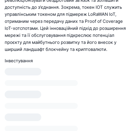
революціонізувати бездротовий зв'язок та збільшити
доступність до з'єднання. Зокрема, токен IOT служить
управлінським токеном для підмереж LoRaWAN IoT,
отриманим через передачу даних та Proof of Coverage
IoT-хотспотами. Цей інноваційний підхід до розширення
мережі та її обслуговування підкреслює потенціал
проєкту для майбутнього розвитку та його внесок у
ширший ландшафт блокчейну та криптовалюти.
Інвестування