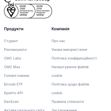
Продукти
Компанія
Студент
Про нас
Рекламувати
Умови використання
CMC Labs
Політика конфіденційності
CMC Max
Налаштування файлів
Головні новини
cookie
Біткоїн ETF
Політика щодо файлів
Крипто API
cookie
DexScan
Правила спільноти
Активи реального світу
Застереження