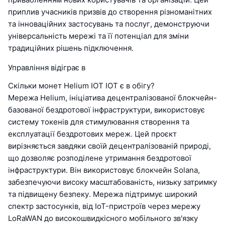
приплив учасників призвів до створення різноманітних
та інноваційних застосувань та послуг, демонструючи
універсальність мережі та її потенціал для зміни
традиційних рішень підключення.
Управління відіграє в
Скільки монет Helium IOT IOT є в обігу?
Мережа Helium, ініціатива децентралізованої блокчейн-
базованої бездротової інфраструктури, використовує
систему токенів для стимулювання створення та
експлуатації бездротових мереж. Цей проєкт
вирізняється завдяки своїй децентралізованій природі,
що дозволяє розподілене утримання бездротової
інфраструктури. Він використовує блокчейн Solana,
забезпечуючи високу масштабованість, низьку затримку
та підвищену безпеку. Мережа підтримує широкий
спектр застосунків, від IoT-пристроїв через мережу
LoRaWAN до високошвидкісного мобільного зв'язку