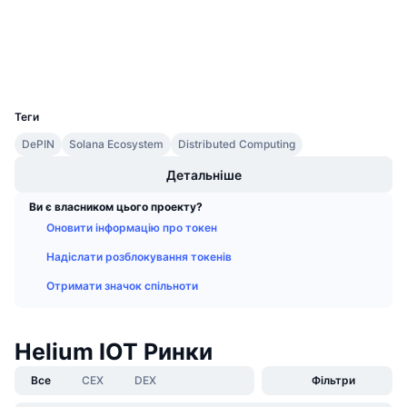
Майбутні розпродажі
Ставки фінансування
Навчайся та заробляй
Гаманці
UCID
Календарі
24686
Теги
Календар ICO
DePIN
Solana Ecosystem
Distributed Computing
Календар Подій
Детальніше
Ви є власником цього проекту?
Оновити інформацію про токен
Надіслати розблокування токенів
Отримати значок спільноти
Helium IOT Ринки
Все
CEX
DEX
Фільтри