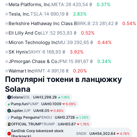
Meta Platforms, Inc.
META
26 420,54 ₴
0.37%
Tesla, Inc.
TSLA
14 690,19 ₴
2.83%
Berkshire Hathaway Inc Class B
BRK.B
23 281,42 ₴
0.54%
Eli Lilly And Co
LLY
52 953,93 ₴
0.52%
Micron Technology Inc
MU
39 292,65 ₴
0.44%
SK Hynix
SKHY
6 168,93 ₴
3.92%
JPmorgan Chase & Co
JPM
15 991,67 ₴
0.34%
Walmart Inc
WMT
4 991,18 ₴
0.20%
Популярні токени в ланцюжку
Solana
Solana
SOL
UAH3,298.28
1.18%
Pump.fun
PUMP
UAH0.1009
6.09%
Jupiter
JUP
UAH8.05
0.89%
Pudgy Penguins
PENGU
UAH0.2728
1.26%
OFFICIAL TRUMP
TRUMP
UAH65.87
1.76%
SanDisk Corp tokenized stock
SNDK
UAH54,302.64
4.76%
(Backpack)