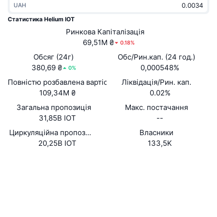
UAH
В тренді
Криптовалютні ETF
Навчайтеся
CMC Протокол контексту моделі
Статистика Helium IOT
Нове
Ринкова Капіталізація
Біткоїн ETF
x402
Новини
69,51M ₴
0.18%
Крипто
Эфириум ETF
Обсяг (24г)
Обс/Рин.кап. (24 год.)
Студент
380,69 ₴
0,000548%
0%
Політика
Повністю розбавлена вартість (FDV)
Ліквідація/Рин. кап.
Технічний аналіз
Дослідження
109,34M ₴
0.02%
Спорт
Загальна пропозиція
Макс. постачання
RSI
Відео
31,85B IOT
--
Фінанси
MACD
Циркуляційна пропозиція
Власники
Словник
20,25B IOT
133,5K
Технології
Вебсайти
Website
Деривативи
Кампанії
NFT
Соціальні
Огляд
Airdrops
Контракти
iotEVV...fL9fns
Загальна статистика NFT
Ліквідації
Винагороди у Діамантах
solscan.io
Дослідники