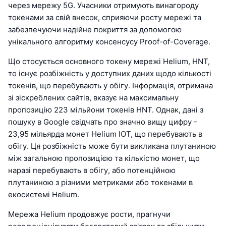
через мережу 5G. Учасники отримують винагороду
токенами за свій внесок, сприяючи росту мережі та
забезпечуючи надійне покриття за допомогою
унікального алгоритму консенсусу Proof-of-Coverage.
Що стосується основного токену мережі Helium, HNT,
то існує розбіжність у доступних даних щодо кількості
токенів, що перебувають у обігу. Інформація, отримана
зі зіскреблених сайтів, вказує на максимальну
пропозицію 223 мільйони токенів HNT. Однак, дані з
пошуку в Google свідчать про значно вищу цифру -
23,95 мільярда монет Helium IOT, що перебувають в
обігу. Ця розбіжність може бути викликана плутаниною
між загальною пропозицією та кількістю монет, що
наразі перебувають в обігу, або потенційною
плутаниною з різними метриками або токенами в
екосистемі Helium.
Мережа Helium продовжує рости, прагнучи