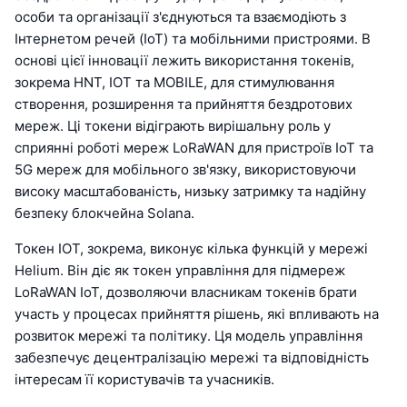
особи та організації з'єднуються та взаємодіють з
Інтернетом речей (IoT) та мобільними пристроями. В
основі цієї інновації лежить використання токенів,
зокрема HNT, IOT та MOBILE, для стимулювання
створення, розширення та прийняття бездротових
мереж. Ці токени відіграють вирішальну роль у
сприянні роботі мереж LoRaWAN для пристроїв IoT та
5G мереж для мобільного зв'язку, використовуючи
високу масштабованість, низьку затримку та надійну
безпеку блокчейна Solana.
Токен IOT, зокрема, виконує кілька функцій у мережі
Helium. Він діє як токен управління для підмереж
LoRaWAN IoT, дозволяючи власникам токенів брати
участь у процесах прийняття рішень, які впливають на
розвиток мережі та політику. Ця модель управління
забезпечує децентралізацію мережі та відповідність
інтересам її користувачів та учасників.