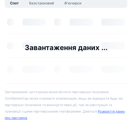
Спот
Безстроковий
Ф'ючерси
Завантаження даних ...
Застереження: ця сторінка може містити партнерські посилання.
CoinMarketCap може отримати компенсацію, якщо ви відвідуєте будь-які
партнерські посилання та виконуєте певні дії, такі як реєстрація та
транзакції з цими партнерськими платформами. Дивіться
Розкриття даних
про партнерів
.