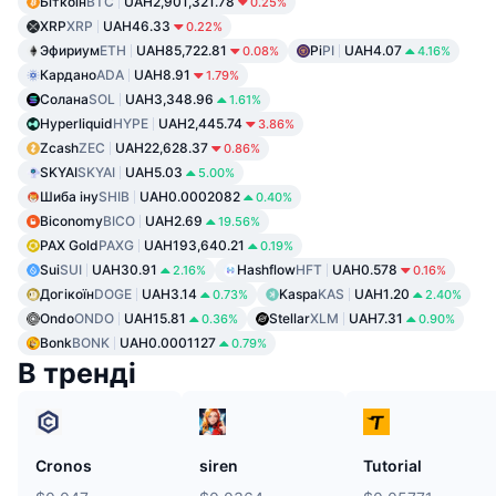
Біткоїн
BTC
UAH2,901,321.78
0.25%
XRP
XRP
UAH46.33
0.22%
Эфириум
ETH
UAH85,722.81
Pi
PI
UAH4.07
0.08%
4.16%
Кардано
ADA
UAH8.91
1.79%
Солана
SOL
UAH3,348.96
1.61%
Hyperliquid
HYPE
UAH2,445.74
3.86%
Zcash
ZEC
UAH22,628.37
0.86%
SKYAI
SKYAI
UAH5.03
5.00%
Шиба іну
SHIB
UAH0.0002082
0.40%
Biconomy
BICO
UAH2.69
19.56%
PAX Gold
PAXG
UAH193,640.21
0.19%
Sui
SUI
UAH30.91
Hashflow
HFT
UAH0.578
2.16%
0.16%
Догікоїн
DOGE
UAH3.14
Kaspa
KAS
UAH1.20
0.73%
2.40%
Ondo
ONDO
UAH15.81
Stellar
XLM
UAH7.31
0.36%
0.90%
Bonk
BONK
UAH0.0001127
0.79%
В тренді
Cronos
siren
Tutorial