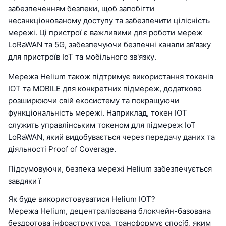
забезпеченням безпеки, щоб запобігти
несанкціонованому доступу та забезпечити цілісність
мережі. Ці пристрої є важливими для роботи мереж
LoRaWAN та 5G, забезпечуючи безпечні канали зв'язку
для пристроїв IoT та мобільного зв'язку.
Мережа Helium також підтримує використання токенів
IOT та MOBILE для конкретних підмереж, додатково
розширюючи свій екосистему та покращуючи
функціональність мережі. Наприклад, токен IOT
служить управлінським токеном для підмереж IoT
LoRaWAN, який видобувається через передачу даних та
діяльності Proof of Coverage.
Підсумовуючи, безпека мережі Helium забезпечується
завдяки ї
Як буде використовуватися Helium IOT?
Мережа Helium, децентралізована блокчейн-базована
бездротова інфраструктура, трансформує спосіб, яким