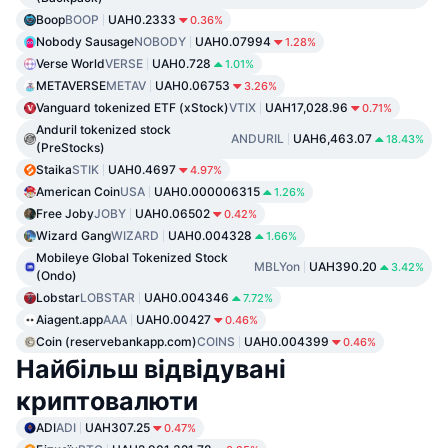
Boop
BOOP
UAH0.2333
0.36%
Nobody Sausage
NOBODY
UAH0.07994
1.28%
Verse World
VERSE
UAH0.728
1.01%
METAVERSE
METAV
UAH0.06753
3.26%
Vanguard tokenized ETF (xStock)
VTIX
UAH17,028.96
0.71%
Anduril tokenized stock
ANDURIL
UAH6,463.07
18.43%
(PreStocks)
Staika
STIK
UAH0.4697
4.97%
American Coin
USA
UAH0.000006315
1.26%
Free Joby
JOBY
UAH0.06502
0.42%
Wizard Gang
WIZARD
UAH0.004328
1.66%
Mobileye Global Tokenized Stock
MBLYon
UAH390.20
3.42%
(Ondo)
Lobstar
LOBSTAR
UAH0.004346
7.72%
Aiagent.app
AAA
UAH0.00427
0.46%
Coin (reservebankapp.com)
COINS
UAH0.004399
0.46%
Найбільш відвідувані
криптовалюти
ADI
ADI
UAH307.25
0.47%