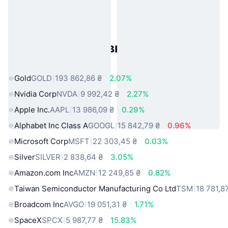
Популярні активи реального
світу
Gold
GOLD
193 862,86 ₴
2.07%
Nvidia Corp
NVDA
9 992,42 ₴
2.27%
Apple Inc.
AAPL
13 986,09 ₴
0.29%
Alphabet Inc Class A
GOOGL
15 842,79 ₴
0.96%
Microsoft Corp
MSFT
22 303,45 ₴
0.03%
Silver
SILVER
2 838,64 ₴
3.05%
Amazon.com Inc
AMZN
12 249,85 ₴
0.82%
Taiwan Semiconductor Manufacturing Co Ltd
TSM
18 781,8
Broadcom Inc
AVGO
19 051,31 ₴
1.71%
SpaceX
SPCX
5 987,77 ₴
15.83%