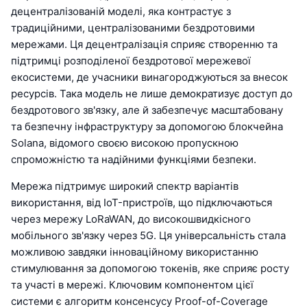
децентралізованій моделі, яка контрастує з
традиційними, централізованими бездротовими
мережами. Ця децентралізація сприяє створенню та
підтримці розподіленої бездротової мережевої
екосистеми, де учасники винагороджуються за внесок
ресурсів. Така модель не лише демократизує доступ до
бездротового зв'язку, але й забезпечує масштабовану
та безпечну інфраструктуру за допомогою блокчейна
Solana, відомого своєю високою пропускною
спроможністю та надійними функціями безпеки.
Мережа підтримує широкий спектр варіантів
використання, від IoT-пристроїв, що підключаються
через мережу LoRaWAN, до високошвидкісного
мобільного зв'язку через 5G. Ця універсальність стала
можливою завдяки інноваційному використанню
стимулювання за допомогою токенів, яке сприяє росту
та участі в мережі. Ключовим компонентом цієї
системи є алгоритм консенсусу Proof-of-Coverage