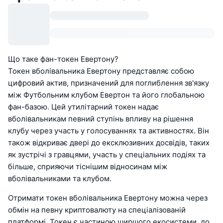
Що таке фан-токен Евертону?
Токен вболівальника Евертону представляє собою
цифровий актив, призначений для поглиблення зв'язку
між Футбольним клубом Евертон та його глобальною
фан-базою. Цей утилітарний токен надає
вболівальникам певний ступінь впливу на рішення
клубу через участь у голосуваннях та активностях. Він
також відкриває двері до ексклюзивних досвідів, таких
як зустрічі з гравцями, участь у спеціальних подіях та
більше, сприяючи тіснішим відносинам між
вболівальниками та клубом.
Отримати токен вболівальника Евертону можна через
обмін на певну криптовалюту на спеціалізованій
платформі. Токен є частиною ширшого екосистеми, до