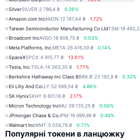
Silver
SILVER
2 786,4 ₴
0.26%
Amazon.com Inc
AMZN
12 187,44 ₴
1.72%
Taiwan Semiconductor Manufacturing Co Ltd
TSM
18 462,2
Broadcom Inc
AVGO
18 808,75 ₴
0.03%
Meta Platforms, Inc.
META
26 416,39 ₴
0.14%
SpaceX
SPCX
4 915,77 ₴
13.61%
Tesla, Inc.
TSLA
14 363,35 ₴
1.77%
Berkshire Hathaway Inc Class B
BRK.B
23 192,8 ₴
0.32%
Eli Lilly And Co
LLY
52 599,54 ₴
4.86%
SK Hynix
SKHY
6 601,16 ₴
2.17%
Micron Technology Inc
MU
39 135,25 ₴
0.06%
JPmorgan Chase & Co
JPM
16 089,98 ₴
0.48%
Walmart Inc
WMT
5 039,76 ₴
0.71%
Популярні токени в ланцюжку