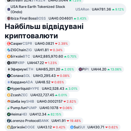
Stream SZN
STRSZN
UAH0.0044
1.25%
USA Rare Earth Tokenized Stock
USARon
UAH781.36
9.12%
(Ondo)
Ibiza Final Boss
BOSS
UAH0.004601
0.43%
Найбільш відвідувані
криптовалюти
Casper
CSPR
UAH0.0821
2.39%
ZIGChain
ZIG
UAH1.81
0.34%
Біткоїн
BTC
UAH2,885,970.60
0.70%
XRP
XRP
UAH47.22
1.23%
Эфириум
ETH
UAH85,201.20
Pi
PI
UAH4.20
2.05%
13.06%
Солана
SOL
UAH3,295.43
0.08%
Кардано
ADA
UAH8.52
0.65%
Hyperliquid
HYPE
UAH2,528.43
3.01%
Zcash
ZEC
UAH22,727.45
0.01%
Шиба іну
SHIB
UAH0.0002157
2.82%
Pump.fun
PUMP
UAH0.1078
0.06%
Heima
HEI
UAH12.34
82.15%
Lorenzo Protocol
BANK
UAH1.91
19.48%
Догікоїн
DOGE
UAH3.12
Sui
SUI
UAH30.71
0.42%
0.62%