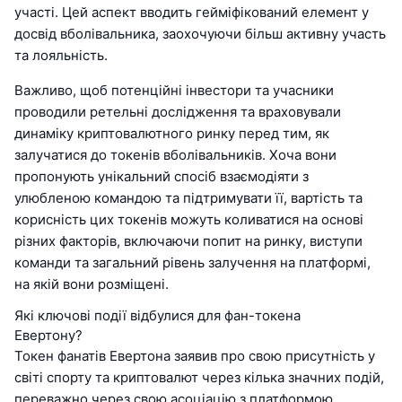
участі. Цей аспект вводить гейміфікований елемент у
досвід вболівальника, заохочуючи більш активну участь
та лояльність.
Важливо, щоб потенційні інвестори та учасники
проводили ретельні дослідження та враховували
динаміку криптовалютного ринку перед тим, як
залучатися до токенів вболівальників. Хоча вони
пропонують унікальний спосіб взаємодіяти з
улюбленою командою та підтримувати її, вартість та
корисність цих токенів можуть коливатися на основі
різних факторів, включаючи попит на ринку, виступи
команди та загальний рівень залучення на платформі,
на якій вони розміщені.
Які ключові події відбулися для фан-токена
Евертону?
Токен фанатів Евертона заявив про свою присутність у
світі спорту та криптовалют через кілька значних подій,
переважно через свою асоціацію з платформою