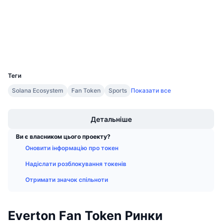
chiliscan.com
Майбутні розпродажі
Дослідники
Ставки фінансування
Навчайся та заробляй
Гаманці
Календарі
UCID
15131
Календар ICO
Теги
Solana Ecosystem
Fan Token
Sports
Показати все
Календар Подій
Boost
Детальніше
Ви є власником цього проекту?
Оновити інформацію про токен
Надіслати розблокування токенів
Отримати значок спільноти
Everton Fan Token Ринки