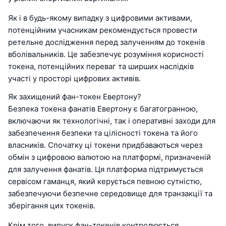
Як і в будь-якому випадку з цифровими активами,
потенційним учасникам рекомендується провести
ретельне дослідження перед залученням до токенів
вболівальників. Це забезпечує розуміння корисності
токена, потенційних переваг та ширших наслідків
участі у просторі цифрових активів.
Як захищений фан-токен Евертону?
Безпека токена фанатів Евертону є багатогранною,
включаючи як технологічні, так і оперативні заходи для
забезпечення безпеки та цілісності токена та його
власників. Спочатку ці токени придбаваються через
обмін з цифровою валютою на платформі, призначеній
для залучення фанатів. Ця платформа підтримується
сервісом гаманця, який керується певною сутністю,
забезпечуючи безпечне середовище для транзакції та
зберігання цих токенів.
Крім того, випуск фан-токенів контролюється