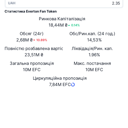
UAH
В тренді
Криптовалютні ETF
Навчайтеся
CMC Протокол контексту моделі
Статистика Everton Fan Token
Нове
Ринкова Капіталізація
Біткоїн ETF
x402
Новини
18,44M ₴
0.14%
Крипто
Эфириум ETF
Обсяг (24г)
Обс/Рин.кап. (24 год.)
Студент
2,68M ₴
14,53%
10.89%
Політика
Повністю розбавлена вартість (FDV)
Ліквідація/Рин. кап.
Технічний аналіз
Дослідження
23,51M ₴
1.96%
Спорт
Загальна пропозиція
Макс. постачання
RSI
Відео
10M EFC
10M EFC
Фінанси
MACD
Циркуляційна пропозиція
Словник
7,84M EFC
Технології
Вебсайти
Website
Whitepaper
Деривативи
Кампанії
Соціальні
NFT
Огляд
HomA6e...8HFPAb
Airdrops
Контракти
Загальна статистика NFT
4.2
Ліквідації
Винагороди у Діамантах
Рейтинг (CertiK)