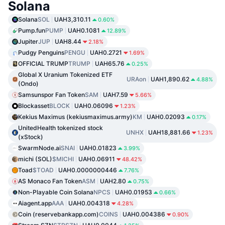
Solana
Solana
SOL
UAH3,310.11
0.60%
Pump.fun
PUMP
UAH0.1081
12.89%
Jupiter
JUP
UAH8.44
2.18%
Pudgy Penguins
PENGU
UAH0.2721
1.69%
OFFICIAL TRUMP
TRUMP
UAH65.76
0.25%
Global X Uranium Tokenized ETF
URAon
UAH1,890.62
4.88%
(Ondo)
Samsunspor Fan Token
SAM
UAH7.59
5.66%
Blockasset
BLOCK
UAH0.06096
1.23%
Kekius Maximus (kekiusmaximus.army)
KM
UAH0.02093
0.17%
UnitedHealth tokenized stock
UNHX
UAH18,881.66
1.23%
(xStock)
SwarmNode.ai
SNAI
UAH0.01823
3.99%
michi (SOL)
$MICHI
UAH0.06911
48.42%
Toad
$TOAD
UAH0.0000000446
7.76%
AS Monaco Fan Token
ASM
UAH2.80
0.75%
Non-Playable Coin Solana
NPCS
UAH0.01953
0.66%
Aiagent.app
AAA
UAH0.004318
4.28%
Coin (reservebankapp.com)
COINS
UAH0.004386
0.90%