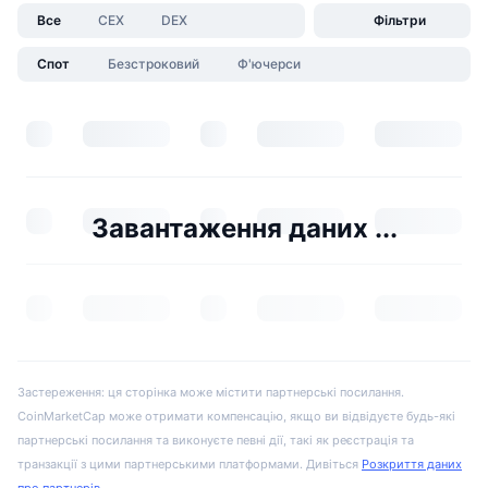
Все
CEX
DEX
Фільтри
Спот
Безстроковий
Ф'ючерси
Завантаження даних ...
Застереження: ця сторінка може містити партнерські посилання.
CoinMarketCap може отримати компенсацію, якщо ви відвідуєте будь-які
партнерські посилання та виконуєте певні дії, такі як реєстрація та
транзакції з цими партнерськими платформами. Дивіться
Розкриття даних