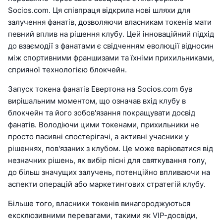
Socios.com. Ця співпраця відкрила нові шляхи для
залучення фанатів, дозволяючи власникам токенів мати
певний вплив на рішення клубу. Цей інноваційний підхід
до взаємодії з фанатами є свідченням еволюції відносин
між спортивними франшизами та їхніми прихильниками,
сприяної технологією блокчейн.
Запуск токена фанатів Евертона на Socios.com був
вирішальним моментом, що означав вхід клубу в
блокчейн та його зобов'язання покращувати досвід
фанатів. Володіючи цими токенами, прихильники не
просто пасивні спостерігачі, а активні учасники у
рішеннях, пов'язаних з клубом. Це може варіюватися від
незначних рішень, як вибір пісні для святкування голу,
до більш значущих залучень, потенційно впливаючи на
аспекти операцій або маркетингових стратегій клубу.
Більше того, власники токенів винагороджуються
ексклюзивними перевагами, такими як VIP-досвіди,