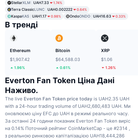
Stellar
XLM
UAH7.33
1.74%
Terra Classic
LUNC
UAH0.002222
0.64%
Kaspa
KAS
UAH1.17
Ondo
ONDO
UAH16.63
0.98%
0.33%
В тренді
Ethereum
Bitcoin
XRP
$1,907.42
$64,588.03
$1.06
1.96%
0.61%
1.26%
Everton Fan Token Ціна Дані
Наживо.
The live
Everton Fan Token price today
is UAH2.35 UAH
with a 24-hour trading volume of UAH2,680,483 UAH.
Ми
оновлюємо ціну EFC до UAH в режимі реального часу.
За останні 24 години показник Everton Fan Token виріс
на 0.14%
Поточний рейтинг CoinMarketCap - це #2314 ,
з реальною ринковою капіталізацією UAH18,444,286