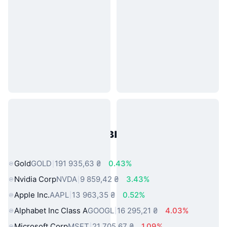
Популярні активи реального
світу
Gold
GOLD
191 935,63 ₴
0.43%
Nvidia Corp
NVDA
9 859,42 ₴
3.43%
Apple Inc.
AAPL
13 963,35 ₴
0.52%
Alphabet Inc Class A
GOOGL
16 295,21 ₴
4.03%
Microsoft Corp
MSFT
21 705,67 ₴
1.09%