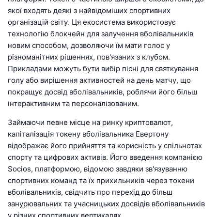
якої входять деякі з найвідоміших спортивних
організацій світу. Ця екосистема використовує
технологію блокчейн для залучення вболівальників
новим способом, дозволяючи їм мати голос у
різноманітних рішеннях, пов'язаних з клубом.
Прикладами можуть бути вибір пісні для святкування
голу або вирішення активностей на день матчу, що
покращує досвід вболівальників, роблячи його більш
інтерактивним та персоналізованим.
Займаючи певне місце на ринку криптовалют,
капіталізація токену вболівальника Евертону
відображає його прийняття та корисність у спільнотах
спорту та цифрових активів. Його введення компанією
Socios, платформою, відомою завдяки зв'язуванню
спортивних команд та їх прихильників через токени
вболівальників, свідчить про перехід до більш
занурювальних та учасницьких досвідів вболівальників
у різних спортивних вертикалях.