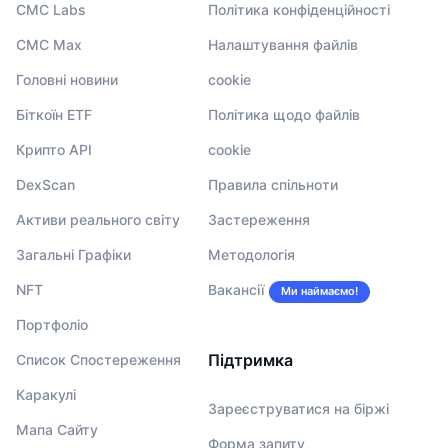
CMC Labs
Політика конфіденційності
CMC Max
Налаштування файлів
Головні новини
cookie
Біткоїн ETF
Політика щодо файлів
Крипто API
cookie
DexScan
Правила спільноти
Активи реального світу
Застереження
Загальні Графіки
Методологія
NFT
Вакансії
Ми наймаємо!
Портфоліо
Підтримка
Список Спостереження
Каракулі
Зареєструватися на біржі
Мапа Сайту
Форма запиту