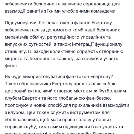
забезпечити безпечне та залучене середовище для
взаємодії фанатів з їхніми улюбленими командами.
Підсумовуючи, безпека токена фанатів Евертону
забезпечується за допомогою комбінації безпечних
механізмів обміну, репутаційного управління та
випускних сутностей, а також інтеграції функціоналу
стейкінгу. Ці заходи колективно сприяють створенню
міцного та безпечного каркасу, заохочуючи участь
фанат
Як буде використовуватися фан-токен Евертону?
Токен вболівальника Евертону представляє собою
цифровий актив, який створює місток між Футбольним
клубом Евертон та його глобальною фан-базою,
пропонуючи новий спосіб для прихильників взаємодіяти
з клубом. Цей токен служить інструментом для
вболівальників, щоб мати право голосу у певних
справах клубу, тим самим підвищуючи їхню участь та
вплив у екосистемі футбольного клубу. Власники