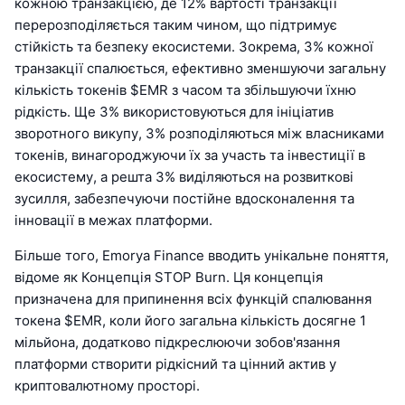
кожною транзакцією, де 12% вартості транзакції
перерозподіляється таким чином, що підтримує
стійкість та безпеку екосистеми. Зокрема, 3% кожної
транзакції спалюється, ефективно зменшуючи загальну
кількість токенів $EMR з часом та збільшуючи їхню
рідкість. Ще 3% використовуються для ініціатив
зворотного викупу, 3% розподіляються між власниками
токенів, винагороджуючи їх за участь та інвестиції в
екосистему, а решта 3% виділяються на розвиткові
зусилля, забезпечуючи постійне вдосконалення та
інновації в межах платформи.
Більше того, Emorya Finance вводить унікальне поняття,
відоме як Концепція STOP Burn. Ця концепція
призначена для припинення всіх функцій спалювання
токена $EMR, коли його загальна кількість досягне 1
мільйона, додатково підкреслюючи зобов'язання
платформи створити рідкісний та цінний актив у
криптовалютному просторі.