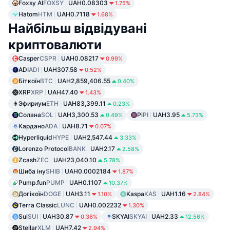
Foxsy AI
FOXSY
UAH0.08303
1.75%
Hatom
HTM
UAH0.7118
1.68%
Найбільш відвідувані
криптовалюти
Casper
CSPR
UAH0.08217
0.99%
ADI
ADI
UAH307.58
0.52%
Біткоїн
BTC
UAH2,859,406.55
0.40%
XRP
XRP
UAH47.40
1.43%
Эфириум
ETH
UAH83,399.11
0.23%
Солана
SOL
UAH3,300.53
Pi
PI
UAH3.95
0.49%
5.73%
Кардано
ADA
UAH8.71
0.07%
Hyperliquid
HYPE
UAH2,547.44
3.33%
Lorenzo Protocol
BANK
UAH2.17
2.58%
Zcash
ZEC
UAH23,040.10
5.78%
Шиба іну
SHIB
UAH0.0002184
1.87%
Pump.fun
PUMP
UAH0.1107
10.37%
Догікоїн
DOGE
UAH3.11
Kaspa
KAS
UAH1.16
1.10%
2.84%
Terra Classic
LUNC
UAH0.002232
1.30%
Sui
SUI
UAH30.87
SKYAI
SKYAI
UAH2.33
0.36%
12.56%
Stellar
XLM
UAH7.42
2.94%