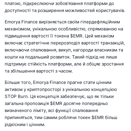
платою, підкреслюючи зобов'язання платформи до
доступності та розширення можливостей користувачів.
Emorya Finance вирізняється своїм гіпердефляційним
механізмом, унікальною особливістю, спрямованою на
підвищення вартості її токена $EMR. Цей механізм
включає стратегічне перерозподіл вартості транзакцій,
включаючи спалювання, викуп, нагороди власникам та
кошти на подальший розвиток. Такий підхід не лише
підтримує стійкість платформи, але й обіцяє зростання
та збільшення вартості з часом.
Більше того, Emorya Finance прагне стати цінним
активом у криптопросторі з унікальною концепцією
STOP Burn. Ця концепція забезпечує, що як тільки
загальна пропозиція $EMR досягне попередньо
визначеного ліміту, всі функції спалювання
припиняться, тим самим роблячи токен $EMR більш
рідкісним і цінним.