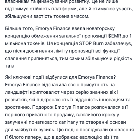
власникам та фінансування розвитку. Це не лише
підтримує стійкість платформи, але й стимулює участь,
збільшуючи вартість токена з часом.
Більше того, Emorya Finance ввела новаторську
концепцію обмеження загальної пропозиції $EMR до 1
мільйона токенів. Ця концепція STOP Burn забезпечує,
що після досягнення ліміту пропозиції всі функції
спалення припиняться, тим самим збільшуючи рідкість
та в
Які ключові події відбулися для Emorya Finance?
Emorya Finance відзначила свою присутність на
ландшафті криптовалют через серію значних віх і
розвитків, які підкреслюють її відданість інноваціям та
зростанню. Подорож Emorya Finance розпочалася з її
першого приватного продажу, важливого кроку у
залученні початкового капіталу та створенні основи
для майбутніх зусиль. Цю подію послідували оновлення
її білого паперу, що відображає еволюцію візії та