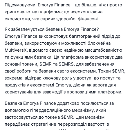
Підсумовуючи, Emorya Finance - це більше, ніж просто
криптовалютна платформа; це всеохоплююча
екосистема, яка сприяє здоров'ю, фінансові
Як забезпечується безпека Emorya Finance?
Emorya Finance використовує багатогранний підхід до
безпеки, використовуючи можливості блокчейна
MultiversX, відомого своєю надійною масштабованістю
та функціями безпеки. Ця платформа використовує два
основні токени, $EMR та $EMRS, для забезпечення
своєї роботи та безпеки свого екосистеми. Токен $EMR,
зокрема, відіграє ключову роль у доступі до послуг та
продуктів у екосистемі Emorya, діючи як ворота для
користувачів для взаємодії з пропозиціями платформи.
Безпека Emorya Finance додатково посилюється за
допомогою гіпердефляційного механізму, який
застосовується до токена $EMR. Цей механізм
передбачає стратегічне перерозподіл вартості з