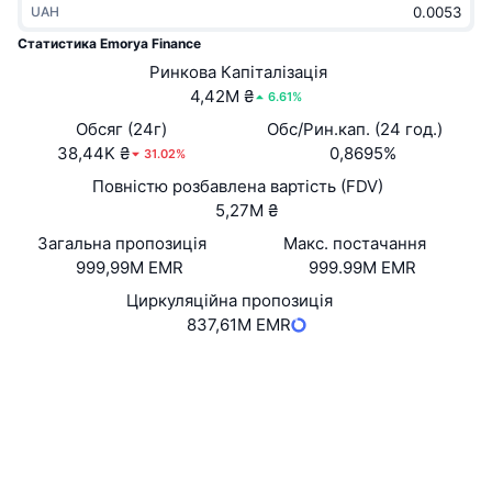
UAH
В тренді
Криптовалютні ETF
Навчайтеся
CMC Протокол контексту моделі
Статистика Emorya Finance
Нове
Ринкова Капіталізація
Біткоїн ETF
x402
Новини
4,42M ₴
6.61%
Крипто
Эфириум ETF
Обсяг (24г)
Обс/Рин.кап. (24 год.)
Студент
38,44K ₴
0,8695%
31.02%
Політика
Повністю розбавлена вартість (FDV)
Технічний аналіз
Дослідження
5,27M ₴
Спорт
Загальна пропозиція
Макс. постачання
RSI
Відео
999,99M EMR
999.99M EMR
Фінанси
MACD
Циркуляційна пропозиція
Словник
837,61M EMR
Технології
Вебсайти
Website
Whitepaper
Деривативи
Кампанії
NFT
Соціальні
Огляд
Airdrops
Контракти
EMR-d10ed9
Загальна статистика NFT
Ліквідації
Винагороди у Діамантах
Дослідники
explorer.multiversx.com