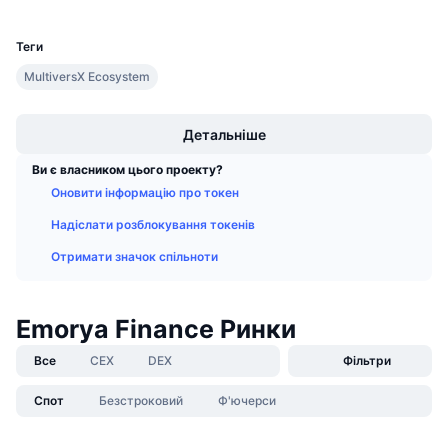
UCID
Майбутні розпродажі
25612
Ставки фінансування
Навчайся та заробляй
Теги
MultiversX Ecosystem
Календарі
Boost
Детальніше
Календар ICO
Ви є власником цього проекту?
Календар Подій
Оновити інформацію про токен
Надіслати розблокування токенів
Отримати значок спільноти
Emorya Finance Ринки
Все
CEX
DEX
Фільтри
Спот
Безстроковий
Ф'ючерси