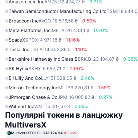
Amazon.com Inc
AMZN
12 474,27 ₴
0.71%
Taiwan Semiconductor Manufacturing Co Ltd
TSM
18 644,0
Broadcom Inc
AVGO
18 576,58 ₴
0.50%
Meta Platforms, Inc.
META
26 433,1 ₴
0.70%
SpaceX
SPCX
4 971,18 ₴
11.16%
Tesla, Inc.
TSLA
14 453,86 ₴
1.10%
Berkshire Hathaway Inc Class B
BRK.B
23 104,87 ₴
0.06%
SK Hynix
SKHY
6 692,71 ₴
2.90%
Eli Lilly And Co
LLY
51 038,05 ₴
2.46%
Micron Technology Inc
MU
39 220,31 ₴
1.59%
JPmorgan Chase & Co
JPM
16 005,82 ₴
0.27%
Walmart Inc
WMT
5 007,57 ₴
0.55%
Популярні токени в ланцюжку
MultiversX
MultiversX
EGLD
UAH124.94
1.65%