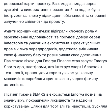
дорожньої карти проекту. Взаємодія з медіа через
зустрічі та використання презентацій на подіях була
інструментальною у підвищенні обізнаності та сприянні
залученню спільноти до проекту.
Аудити юридичних думок відіграли ключову роль у
забезпеченні відповідності та побудові довіри серед
інвесторів та учасників екосистеми. Проект успішно
провів кілька передпродажів, додатково зміцнивши
свою фінансову базу та розширивши своє досягнення.
Пам'ятною віхою для Emorya Finance став запуск Emorya
Sports App, платформи, яка інтегрує спорт і блокчейн
технології, пропонуючи користувачам унікальну
можливість заробляти криптовалюту через фізичну
активність.
Лістинг токена $EMRS в екосистемі Emorya позначив
значну віху, покращуючи ліквідність та надаючи
користувачам шляхи для торгівлі та інвестицій. Зусилля