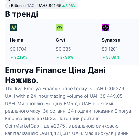
Bittensor
TAO
UAH8,801.65
3.08%
В тренді
Heima
Grvt
Synapse
$0.1704
$0.335
$0.1201
92.19%
27.96%
37.09%
Emorya Finance Ціна Дані
Наживо.
The live
Emorya Finance price today
is UAH0.005279
UAH with a 24-hour trading volume of UAH38,449.05
UAH.
Ми оновлюємо ціну EMR до UAH в режимі
реального часу.
За останні 24 години показник Emorya
Finance виріс на 6.62%
Поточний рейтинг
CoinMarketCap - це #2975 , з реальною ринковою
капіталізацією UAH4,421,687 UAH.
Має циркуляційний