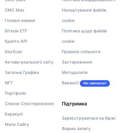
CMC Max
Налаштування файлів
Головні новини
cookie
Біткоїн ETF
Політика щодо файлів
Крипто API
cookie
DexScan
Правила спільноти
Активи реального світу
Застереження
Загальні Графіки
Методологія
NFT
Вакансії
Ми наймаємо!
Портфоліо
Підтримка
Список Спостереження
Каракулі
Зареєструватися на біржі
Мапа Сайту
Форма запиту