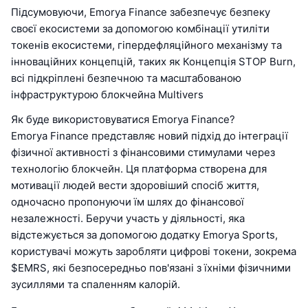
Підсумовуючи, Emorya Finance забезпечує безпеку
своєї екосистеми за допомогою комбінації утиліти
токенів екосистеми, гіпердефляційного механізму та
інноваційних концепцій, таких як Концепція STOP Burn,
всі підкріплені безпечною та масштабованою
інфраструктурою блокчейна Multivers
Як буде використовуватися Emorya Finance?
Emorya Finance представляє новий підхід до інтеграції
фізичної активності з фінансовими стимулами через
технологію блокчейн. Ця платформа створена для
мотивації людей вести здоровіший спосіб життя,
одночасно пропонуючи їм шлях до фінансової
незалежності. Беручи участь у діяльності, яка
відстежується за допомогою додатку Emorya Sports,
користувачі можуть заробляти цифрові токени, зокрема
$EMRS, які безпосередньо пов'язані з їхніми фізичними
зусиллями та спаленням калорій.