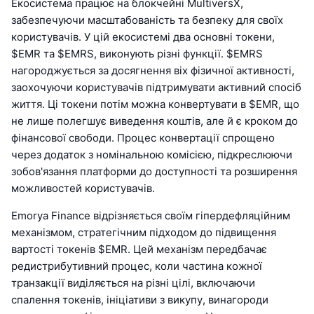
Екосистема працює на блокчейні MultiversX,
забезпечуючи масштабованість та безпеку для своїх
користувачів. У цій екосистемі два основні токени,
$EMR та $EMRS, виконують різні функції. $EMRS
нагороджується за досягнення віх фізичної активності,
заохочуючи користувачів підтримувати активний спосіб
життя. Ці токени потім можна конвертувати в $EMR, що
не лише полегшує виведення коштів, але й є кроком до
фінансової свободи. Процес конвертації спрощено
через додаток з номінальною комісією, підкреслюючи
зобов'язання платформи до доступності та розширення
можливостей користувачів.
Emorya Finance відрізняється своїм гіпердефляційним
механізмом, стратегічним підходом до підвищення
вартості токенів $EMR. Цей механізм передбачає
редистрибутивний процес, коли частина кожної
транзакції виділяється на різні цілі, включаючи
спалення токенів, ініціативи з викупу, винагороди