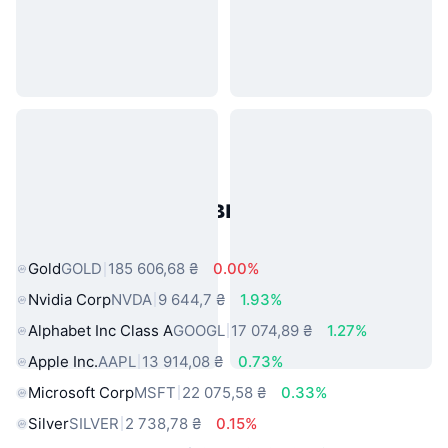
Популярні активи реального
світу
Gold
GOLD
185 606,68 ₴
0.00%
Nvidia Corp
NVDA
9 644,7 ₴
1.93%
Alphabet Inc Class A
GOOGL
17 074,89 ₴
1.27%
Apple Inc.
AAPL
13 914,08 ₴
0.73%
Microsoft Corp
MSFT
22 075,58 ₴
0.33%
Silver
SILVER
2 738,78 ₴
0.15%