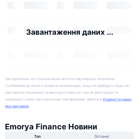
Завантаження даних ...
Застереження: ця сторінка може містити партнерські посилання.
CoinMarketCap може отримати компенсацію, якщо ви відвідуєте будь-які
партнерські посилання та виконуєте певні дії, такі як реєстрація та
транзакції з цими партнерськими платформами. Дивіться
Розкриття даних
про партнерів
.
Emorya Finance Новини
Топ
Останні