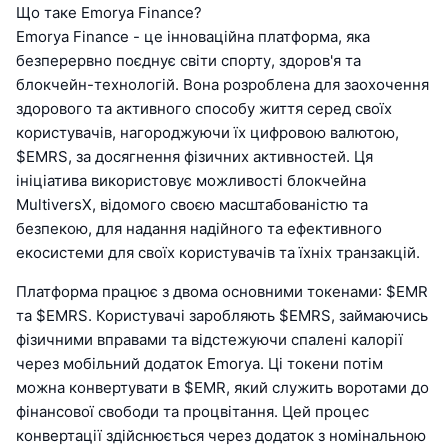
Що таке Emorya Finance?
Emorya Finance - це інноваційна платформа, яка
безперервно поєднує світи спорту, здоров'я та
блокчейн-технологій. Вона розроблена для заохочення
здорового та активного способу життя серед своїх
користувачів, нагороджуючи їх цифровою валютою,
$EMRS, за досягнення фізичних активностей. Ця
ініціатива використовує можливості блокчейна
MultiversX, відомого своєю масштабованістю та
безпекою, для надання надійного та ефективного
екосистеми для своїх користувачів та їхніх транзакцій.
Платформа працює з двома основними токенами: $EMR
та $EMRS. Користувачі заробляють $EMRS, займаючись
фізичними вправами та відстежуючи спалені калорії
через мобільний додаток Emorya. Ці токени потім
можна конвертувати в $EMR, який служить воротами до
фінансової свободи та процвітання. Цей процес
конвертації здійснюється через додаток з номінальною