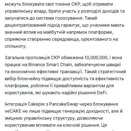
можуть блокувати свої токени CKP, щоб отримати
управлінську владу, брати участь у розподілі доходів та
залучатися до системи голосування. Такий
децентралізований підхід гарантує, що учасники мають
значний вплив на майбутній напрямок платформи,
сприяючи створенню середовища, орієнтованого на
спільноту.
Загальна пропозиція CKP обмежена 10,000,000, і вона
працює на Binance Smart Chain, забезпечуючи швидкі
та економічно ефективні транзакції. Такий стратегічний
вибір блокчейну підвищує доступність та ефективність
платформи, роблячи її привабливим варіантом для
користувачів, які шукають надійні рішення DeFi.
Інтеграція Cakepie з PancakeSwap через блокування
veCAKE не лише підвищує генерацію дохідності, але й
зміцнює управлінську структуру, дозволяючи
користувачам впливати на ключові рішення. Ця