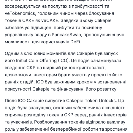
зосереджується на послугах з прибутковості та
veTokenomics, головним чином через блокування
токенів CAKE як veCAKE. Завдяки цьому Cakepie
забезпечує підвищені прибутки та посилену
управлінську владу в PancakeSwap, пропонуючи значні
можливості для користувачів DeFi.
Одним з ключових моментів для Cakepie був запуск
його Initial Coin Offering (ICO). Ця подія ознаменувала
введення CKP на ширший ринок криптовалют,
дозволяючи інвесторам брати участь у проекті з його
ранніх стадій. ICO був важливим кроком у встановленні
присутності Cakepie та фінансуванні його розвитку.
Після ICO Cakepie випустив Cakepie Token Unlocks. Ця
подія була значущою, оскільки забезпечила ліквідність і
сприяла розподілу токенів CKP серед ранніх інвесторів
та учасників. Розблокування токенів відіграло важливу
роль у забезпеченні безперебійної роботи та зростання