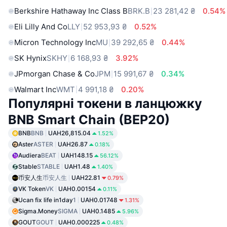
Berkshire Hathaway Inc Class B
BRK.B
23 281,42 ₴
0.54%
Eli Lilly And Co
LLY
52 953,93 ₴
0.52%
Micron Technology Inc
MU
39 292,65 ₴
0.44%
SK Hynix
SKHY
6 168,93 ₴
3.92%
JPmorgan Chase & Co
JPM
15 991,67 ₴
0.34%
Walmart Inc
WMT
4 991,18 ₴
0.20%
Популярні токени в ланцюжку
BNB Smart Chain (BEP20)
BNB
BNB
UAH26,815.04
1.52%
Aster
ASTER
UAH26.87
0.18%
Audiera
BEAT
UAH148.15
56.12%
Stable
STABLE
UAH1.48
1.40%
币安人生
币安人生
UAH22.81
0.79%
VK Token
VK
UAH0.00154
0.11%
Ucan fix life in1day
1
UAH0.01748
1.31%
Sigma.Money
SIGMA
UAH0.1485
5.96%
GOUT
GOUT
UAH0.000225
0.48%