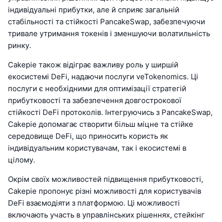
індивідуальні прибутки, але й сприяє загальній
стабільності та стійкості PancakeSwap, забезпечуючи
тривале утримання токенів і зменшуючи волатильність
ринку.
Cakepie також відіграє важливу роль у ширшій
екосистемі DeFi, надаючи послуги veTokenomics. Ці
послуги є необхідними для оптимізації стратегій
прибутковості та забезпечення довгострокової
стійкості DeFi протоколів. Інтегруючись з PancakeSwap,
Cakepie допомагає створити більш міцне та стійке
середовище DeFi, що приносить користь як
індивідуальним користувачам, так і екосистемі в
цілому.
Окрім своїх можливостей підвищення прибутковості,
Cakepie пропонує різні можливості для користувачів
DeFi взаємодіяти з платформою. Ці можливості
включають участь в управлінських рішеннях, стейкінг