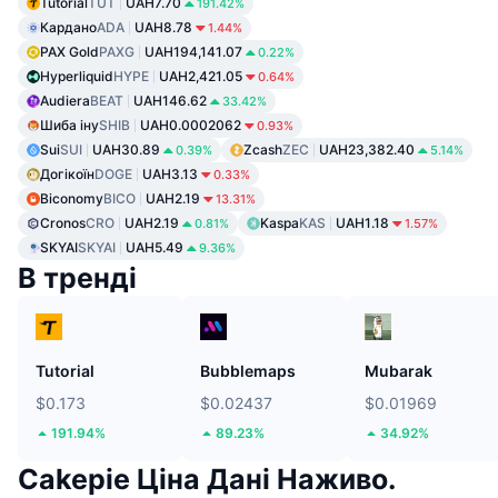
Tutorial
TUT
UAH7.70
191.42%
Кардано
ADA
UAH8.78
1.44%
PAX Gold
PAXG
UAH194,141.07
0.22%
Hyperliquid
HYPE
UAH2,421.05
0.64%
Audiera
BEAT
UAH146.62
33.42%
Шиба іну
SHIB
UAH0.0002062
0.93%
Sui
SUI
UAH30.89
Zcash
ZEC
UAH23,382.40
0.39%
5.14%
Догікоїн
DOGE
UAH3.13
0.33%
Biconomy
BICO
UAH2.19
13.31%
Cronos
CRO
UAH2.19
Kaspa
KAS
UAH1.18
0.81%
1.57%
SKYAI
SKYAI
UAH5.49
9.36%
В тренді
Tutorial
Bubblemaps
Mubarak
$0.173
$0.02437
$0.01969
191.94%
89.23%
34.92%
Cakepie Ціна Дані Наживо.