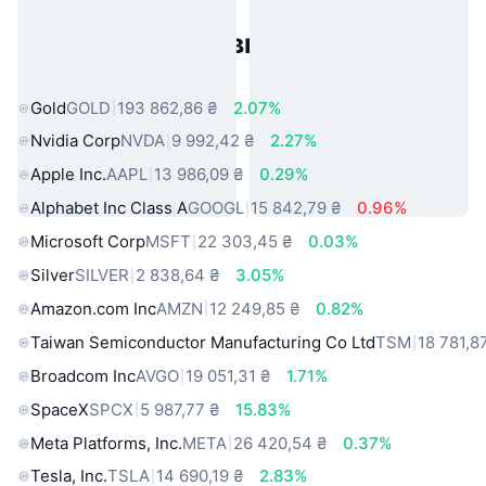
Популярні активи реального
світу
Gold
GOLD
193 862,86 ₴
2.07%
Nvidia Corp
NVDA
9 992,42 ₴
2.27%
Apple Inc.
AAPL
13 986,09 ₴
0.29%
Alphabet Inc Class A
GOOGL
15 842,79 ₴
0.96%
Microsoft Corp
MSFT
22 303,45 ₴
0.03%
Silver
SILVER
2 838,64 ₴
3.05%
Amazon.com Inc
AMZN
12 249,85 ₴
0.82%
Taiwan Semiconductor Manufacturing Co Ltd
TSM
18 781,8
Broadcom Inc
AVGO
19 051,31 ₴
1.71%
SpaceX
SPCX
5 987,77 ₴
15.83%
Meta Platforms, Inc.
META
26 420,54 ₴
0.37%
Tesla, Inc.
TSLA
14 690,19 ₴
2.83%