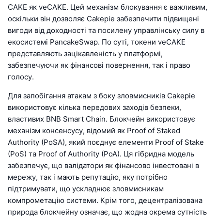
CAKE як veCAKE. Цей механізм блокування є важливим,
оскільки він дозволяє Cakepie забезпечити підвищені
вигоди від доходності та посилену управлінську силу в
екосистемі PancakeSwap. По суті, токени veCAKE
представляють зацікавленість у платформі,
забезпечуючи як фінансові повернення, так і право
голосу.
Для запобігання атакам з боку зловмисників Cakepie
використовує кілька передових заходів безпеки,
властивих BNB Smart Chain. Блокчейн використовує
механізм консенсусу, відомий як Proof of Staked
Authority (PoSA), який поєднує елементи Proof of Stake
(PoS) та Proof of Authority (PoA). Ця гібридна модель
забезпечує, що валідатори як фінансово інвестовані в
мережу, так і мають репутацію, яку потрібно
підтримувати, що ускладнює зловмисникам
компрометацію системи. Крім того, децентралізована
природа блокчейну означає, що жодна окрема сутність