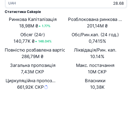
UAH
В тренді
Криптовалютні ETF
Навчайтеся
CMC Протокол контексту моделі
Статистика Cakepie
Ринкова Капіталізація
Нове
Розблокована ринкова капіта
Біткоїн ETF
x402
Новини
18,98M ₴
201,14M ₴
1.77%
Крипто
Эфириум ETF
Обсяг (24г)
Обс/Рин.кап. (24 год.)
Студент
140,77K ₴
0,7415%
146.04%
Політика
Повністю розбавлена вартість (FDV)
Ліквідація/Рин. кап.
Технічний аналіз
Дослідження
286,79M ₴
10.14%
Спорт
Загальна пропозиція
Макс. постачання
RSI
Відео
7,43M CKP
10M CKP
Фінанси
MACD
Циркуляційна пропозиція
Власники
Словник
661,92K CKP
10,38K
Технології
Вебсайти
Website
Деривативи
Кампанії
NFT
Соціальні
Огляд
Airdrops
Контракти
Загальна статистика NFT
0x2B5D...EdA649
Ліквідації
3.4
Винагороди у Діамантах
Рейтинг (CertiK)