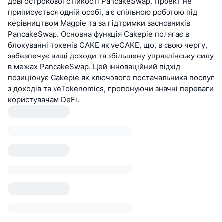
довгострокової стійкості PancakeSwap. Проект не
приписується одній особі, а є спільною роботою під
керівництвом Magpie та за підтримки засновників
PancakeSwap. Основна функція Cakepie полягає в
блокуванні токенів CAKE як veCAKE, що, в свою чергу,
забезпечує вищі доходи та збільшену управлінську силу
в межах PancakeSwap. Цей інноваційний підхід
позиціонує Cakepie як ключового постачальника послуг
з доходів та veTokenomics, пропонуючи значні переваги
користувачам DeFi.