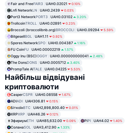
Fair and Free
FAIR3
UAH0.02021
0.10%
Lnfi Network
LN
UAH0.2439
0.03%
Port3 Network
PORT3
UAH0.03102
3.20%
Trollcoin
TROLL
UAH0.02891
0.23%
Broccoli (broccolibnb.org)
BROCCOLI
UAH0.09294
5.59%
Bitgesell
BGL
UAH1.11
0.92%
Spores Network
SPO
UAH0.004387
1.16%
FU Coin
FU
UAH0.00002219
1.57%
Oggy Inu (BSC)
OGGY
UAH0.000000000041
2.48%
The Dons
DONS
UAH0.0005712
3.40%
PrompTale AI
TALE
UAH0.04225
5.53%
Найбільш відвідувані
криптовалюти
Casper
CSPR
UAH0.08558
1.67%
ADI
ADI
UAH306.81
0.15%
Біткоїн
BTC
UAH2,898,800.40
0.01%
XRP
XRP
UAH46.26
0.12%
Эфириум
ETH
UAH85,632.00
Pi
PI
UAH4.02
0.09%
1.40%
Солана
SOL
UAH3,412.90
1.33%