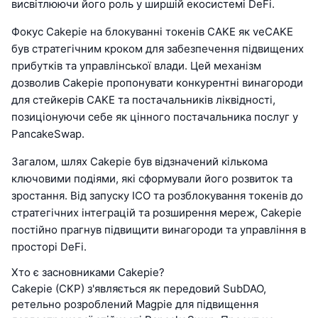
висвітлюючи його роль у ширшій екосистемі DeFi.
Фокус Cakepie на блокуванні токенів CAKE як veCAKE
був стратегічним кроком для забезпечення підвищених
прибутків та управлінської влади. Цей механізм
дозволив Cakepie пропонувати конкурентні винагороди
для стейкерів CAKE та постачальників ліквідності,
позиціонуючи себе як цінного постачальника послуг у
PancakeSwap.
Загалом, шлях Cakepie був відзначений кількома
ключовими подіями, які сформували його розвиток та
зростання. Від запуску ICO та розблокування токенів до
стратегічних інтеграцій та розширення мереж, Cakepie
постійно прагнув підвищити винагороди та управління в
просторі DeFi.
Хто є засновниками Cakepie?
Cakepie (CKP) з'являється як передовий SubDAO,
ретельно розроблений Magpie для підвищення