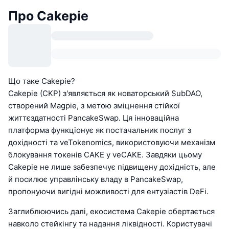
Про Cakepie
Що таке Cakepie?
Cakepie (CKP) з'являється як новаторський SubDAO,
створений Magpie, з метою зміцнення стійкої
життєздатності PancakeSwap. Ця інноваційна
платформа функціонує як постачальник послуг з
дохідності та veTokenomics, використовуючи механізм
блокування токенів CAKE у veCAKE. Завдяки цьому
Cakepie не лише забезпечує підвищену дохідність, але
й посилює управлінську владу в PancakeSwap,
пропонуючи вигідні можливості для ентузіастів DeFi.
Заглиблюючись далі, екосистема Cakepie обертається
навколо стейкінгу та надання ліквідності. Користувачі