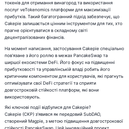
токенів для отримання винагород та використання
послуг veTokenomics платформи для максимізації
прибутків. Такий багатогранний підхід забезпечує, що
Cakepie залишається цінним інструментом для тих, хто
прагне орієнтуватися в складному світі
децентралізованих фінансів.
На момент написання, застосування Cakepie спеціально
пов'язане з його роллю в межах PancakeSwap та
ширшої екосистеми DeFi. Його фокус на підвищенні
прибутковості та управлінській владі робить його
критичним компонентом для користувачів, які прагнуть
оптимізувати свої DeFi стратегії та сприяти
довгостроковій стійкості платформ, які вони
використовують.
Які ключові події відбулися для Cakepie?
Cakepie (CKP) з'явився як передовий SubDAO,
створений Magpie, з метою підвищення довгострокової
стійкості PancakeSwap. Цей інноваційний проект