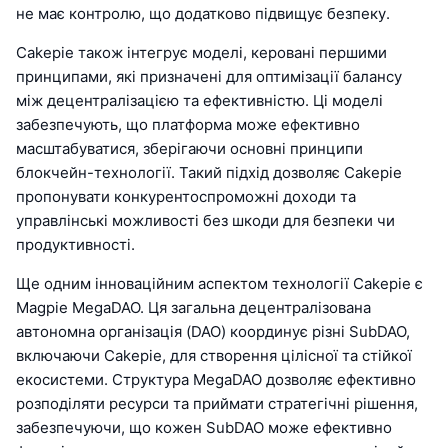
не має контролю, що додатково підвищує безпеку.
Cakepie також інтегрує моделі, керовані першими
принципами, які призначені для оптимізації балансу
між децентралізацією та ефективністю. Ці моделі
забезпечують, що платформа може ефективно
масштабуватися, зберігаючи основні принципи
блокчейн-технології. Такий підхід дозволяє Cakepie
пропонувати конкурентоспроможні доходи та
управлінські можливості без шкоди для безпеки чи
продуктивності.
Ще одним інноваційним аспектом технології Cakepie є
Magpie MegaDAO. Ця загальна децентралізована
автономна організація (DAO) координує різні SubDAO,
включаючи Cakepie, для створення цілісної та стійкої
екосистеми. Структура MegaDAO дозволяє ефективно
розподіляти ресурси та приймати стратегічні рішення,
забезпечуючи, що кожен SubDAO може ефективно