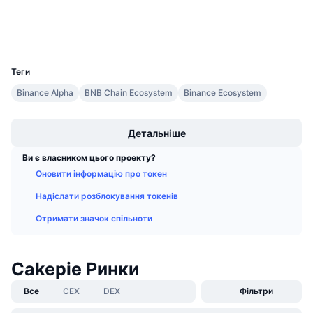
Майбутні розпродажі
Дослідники
bscscan.com
Ставки фінансування
Навчайся та заробляй
Гаманці
UCID
28948
Календарі
Теги
Binance Alpha
BNB Chain Ecosystem
Binance Ecosystem
Календар ICO
Boost
Календар Подій
Детальніше
Ви є власником цього проекту?
Оновити інформацію про токен
Надіслати розблокування токенів
Отримати значок спільноти
Cakepie Ринки
Все
CEX
DEX
Фільтри