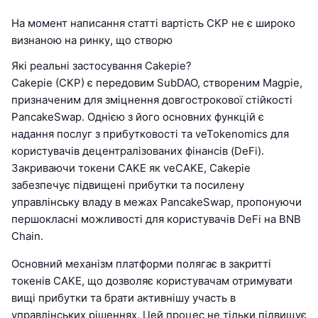
На момент написання статті вартість CKP не є широко
визнаною на ринку, що створю
Які реальні застосування Cakepie?
Cakepie (CKP) є передовим SubDAO, створеним Magpie,
призначеним для зміцнення довгострокової стійкості
PancakeSwap. Однією з його основних функцій є
надання послуг з прибутковості та veTokenomics для
користувачів децентралізованих фінансів (DeFi).
Закриваючи токени CAKE як veCAKE, Cakepie
забезпечує підвищені прибутки та посилену
управлінську владу в межах PancakeSwap, пропонуючи
першокласні можливості для користувачів DeFi на BNB
Chain.
Основний механізм платформи полягає в закритті
токенів CAKE, що дозволяє користувачам отримувати
вищі прибутки та брати активнішу участь в
управлінських рішеннях. Цей процес не тільки підвищує