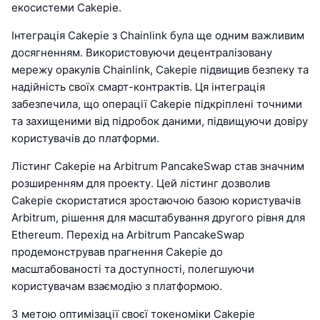
екосистеми Cakepie.
Інтеграція Cakepie з Chainlink була ще одним важливим
досягненням. Використовуючи децентралізовану
мережу оракулів Chainlink, Cakepie підвищив безпеку та
надійність своїх смарт-контрактів. Ця інтеграція
забезпечила, що операції Cakepie підкріплені точними
та захищеними від підробок даними, підвищуючи довіру
користувачів до платформи.
Лістинг Cakepie на Arbitrum PancakeSwap став значним
розширенням для проекту. Цей лістинг дозволив
Cakepie скористатися зростаючою базою користувачів
Arbitrum, рішення для масштабування другого рівня для
Ethereum. Перехід на Arbitrum PancakeSwap
продемонстрував прагнення Cakepie до
масштабованості та доступності, полегшуючи
користувачам взаємодію з платформою.
З метою оптимізації своєї токеноміки Cakepie