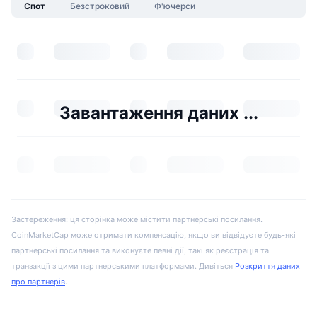
Спот
Безстроковий
Ф'ючерси
Завантаження даних ...
Застереження: ця сторінка може містити партнерські посилання.
CoinMarketCap може отримати компенсацію, якщо ви відвідуєте будь-які
партнерські посилання та виконуєте певні дії, такі як реєстрація та
транзакції з цими партнерськими платформами. Дивіться
Розкриття даних
про партнерів
.