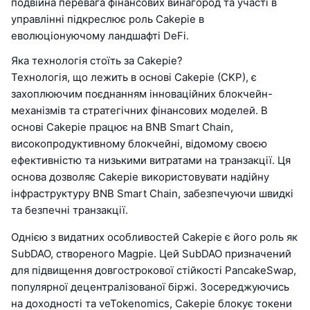
подвійна перевага фінансових винагород та участі в
управлінні підкреслює роль Cakepie в
еволюціонуючому ландшафті DeFi.
Яка технологія стоїть за Cakepie?
Технологія, що лежить в основі Cakepie (CKP), є
захоплюючим поєднанням інноваційних блокчейн-
механізмів та стратегічних фінансових моделей. В
основі Cakepie працює на BNB Smart Chain,
високопродуктивному блокчейні, відомому своєю
ефективністю та низькими витратами на транзакції. Ця
основа дозволяє Cakepie використовувати надійну
інфраструктуру BNB Smart Chain, забезпечуючи швидкі
та безпечні транзакції.
Однією з видатних особливостей Cakepie є його роль як
SubDAO, створеного Magpie. Цей SubDAO призначений
для підвищення довгострокової стійкості PancakeSwap,
популярної децентралізованої біржі. Зосереджуючись
на доходності та veTokenomics, Cakepie блокує токени