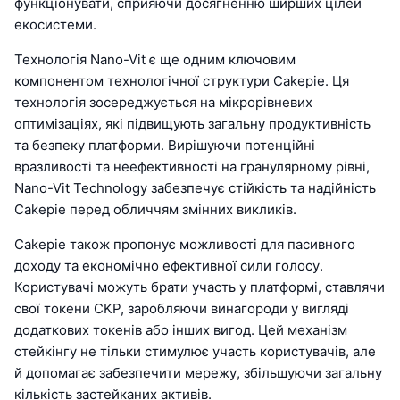
функціонувати, сприяючи досягненню ширших цілей
екосистеми.
Технологія Nano-Vit є ще одним ключовим
компонентом технологічної структури Cakepie. Ця
технологія зосереджується на мікрорівневих
оптимізаціях, які підвищують загальну продуктивність
та безпеку платформи. Вирішуючи потенційні
вразливості та неефективності на гранулярному рівні,
Nano-Vit Technology забезпечує стійкість та надійність
Cakepie перед обличчям змінних викликів.
Cakepie також пропонує можливості для пасивного
доходу та економічно ефективної сили голосу.
Користувачі можуть брати участь у платформі, ставлячи
свої токени CKP, заробляючи винагороди у вигляді
додаткових токенів або інших вигод. Цей механізм
стейкінгу не тільки стимулює участь користувачів, але
й допомагає забезпечити мережу, збільшуючи загальну
кількість застейканих активів.