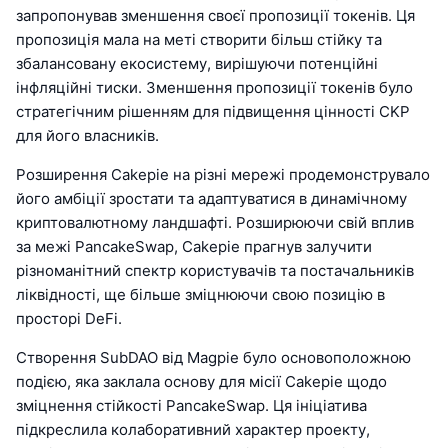
запропонував зменшення своєї пропозиції токенів. Ця
пропозиція мала на меті створити більш стійку та
збалансовану екосистему, вирішуючи потенційні
інфляційні тиски. Зменшення пропозиції токенів було
стратегічним рішенням для підвищення цінності CKP
для його власників.
Розширення Cakepie на різні мережі продемонструвало
його амбіції зростати та адаптуватися в динамічному
криптовалютному ландшафті. Розширюючи свій вплив
за межі PancakeSwap, Cakepie прагнув залучити
різноманітний спектр користувачів та постачальників
ліквідності, ще більше зміцнюючи свою позицію в
просторі DeFi.
Створення SubDAO від Magpie було основоположною
подією, яка заклала основу для місії Cakepie щодо
зміцнення стійкості PancakeSwap. Ця ініціатива
підкреслила колаборативний характер проекту,