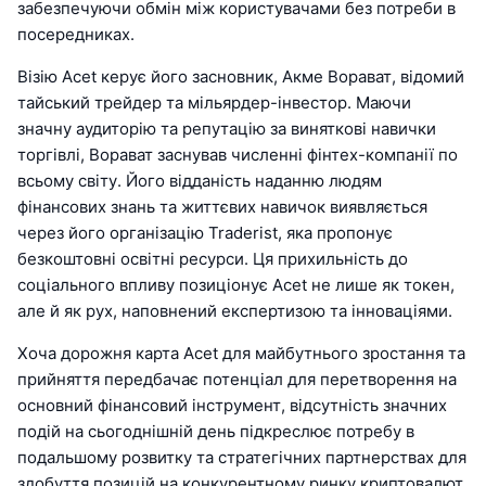
забезпечуючи обмін між користувачами без потреби в
посередниках.
Візію Acet керує його засновник, Акме Ворават, відомий
тайський трейдер та мільярдер-інвестор. Маючи
значну аудиторію та репутацію за виняткові навички
торгівлі, Ворават заснував численні фінтех-компанії по
всьому світу. Його відданість наданню людям
фінансових знань та життєвих навичок виявляється
через його організацію Traderist, яка пропонує
безкоштовні освітні ресурси. Ця прихильність до
соціального впливу позиціонує Acet не лише як токен,
але й як рух, наповнений експертизою та інноваціями.
Хоча дорожня карта Acet для майбутнього зростання та
прийняття передбачає потенціал для перетворення на
основний фінансовий інструмент, відсутність значних
подій на сьогоднішній день підкреслює потребу в
подальшому розвитку та стратегічних партнерствах для
здобуття позицій на конкурентному ринку криптовалют.