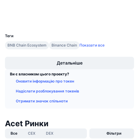
Майбутні розпродажі
Дослідники
bscscan.com
Ставки фінансування
Навчайся та заробляй
Гаманці
UCID
11706
Календарі
Теги
Календар ICO
BNB Chain Ecosystem
Binance Chain
Показати все
Boost
Календар Подій
Детальніше
Ви є власником цього проекту?
Оновити інформацію про токен
Надіслати розблокування токенів
Отримати значок спільноти
Acet Ринки
Все
CEX
DEX
Фільтри