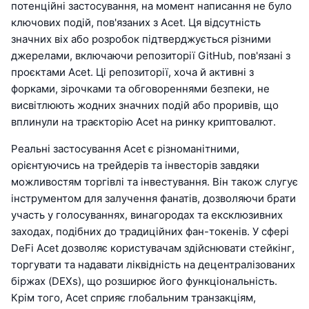
потенційні застосування, на момент написання не було
ключових подій, пов'язаних з Acet. Ця відсутність
значних віх або розробок підтверджується різними
джерелами, включаючи репозиторії GitHub, пов'язані з
проєктами Acet. Ці репозиторії, хоча й активні з
форками, зірочками та обговореннями безпеки, не
висвітлюють жодних значних подій або проривів, що
вплинули на траєкторію Acet на ринку криптовалют.
Реальні застосування Acet є різноманітними,
орієнтуючись на трейдерів та інвесторів завдяки
можливостям торгівлі та інвестування. Він також слугує
інструментом для залучення фанатів, дозволяючи брати
участь у голосуваннях, винагородах та ексклюзивних
заходах, подібних до традиційних фан-токенів. У сфері
DeFi Acet дозволяє користувачам здійснювати стейкінг,
торгувати та надавати ліквідність на децентралізованих
біржах (DEXs), що розширює його функціональність.
Крім того, Acet сприяє глобальним транзакціям,