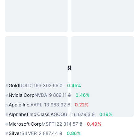
Популярні активи реального
світу
Gold
GOLD
193 302,66 ₴
0.45%
Nvidia Corp
NVDA
9 869,11 ₴
0.46%
Apple Inc.
AAPL
13 983,92 ₴
0.22%
Alphabet Inc Class A
GOOGL
16 079,3 ₴
0.19%
Microsoft Corp
MSFT
22 314,57 ₴
0.49%
Silver
SILVER
2 887,44 ₴
0.86%