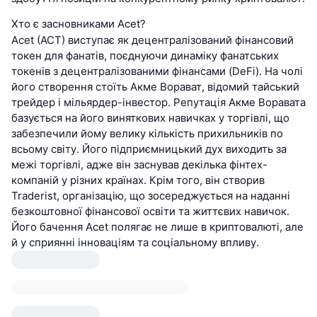
Хто є засновниками Acet?
Acet (ACT) виступає як децентралізований фінансовий
токен для фанатів, поєднуючи динаміку фанатських
токенів з децентралізованими фінансами (DeFi). На чолі
його створення стоїть Акме Ворават, відомий тайський
трейдер і мільярдер-інвестор. Репутація Акме Воравата
базується на його виняткових навичках у торгівлі, що
забезпечили йому велику кількість прихильників по
всьому світу. Його підприємницький дух виходить за
межі торгівлі, адже він заснував декілька фінтех-
компаній у різних країнах. Крім того, він створив
Traderist, організацію, що зосереджується на наданні
безкоштовної фінансової освіти та життєвих навичок.
Його бачення Acet полягає не лише в криптовалюті, але
й у сприянні інноваціям та соціальному впливу.