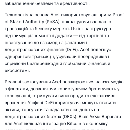
забезпечення безпеки та ефективності.
Технологічна основа Acet використовує алгоритм Proof
of Staked Authority (PoSA), покращуючи валідацію
транзакцій та безпеку мережі. Ця інфраструктура
підтримує різноманітні додатки — від торгівлі та
інвестування до взаємодії з фанатами і
децентралізованих фінансів (DeFi). Acet полегшує
однорангові транзакції, усуваючи посередників і
сприяючи безперешкодній глобальній фінансовій
екосистемі.
Реальні застосування Acet розширюються на взаємодію
з фанатами, дозволяючи користувачам брати участь у
голосуванні, отримувати винагороди та ексклюзивні
враження. У сфері DeFi користувачі можуть ставити
активи, торгувати та надавати ліквідність на
децентралізованих біржах (DEXs). Візія Акме Воравата
для Acet включає інтеграцію Bitcoin в економіку