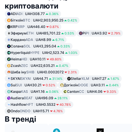
криптовалюти
ADI
ADI
UAH308.77
0.36%
Біткоїн
BTC
UAH2,903,950.25
0.42%
XRP
XRP
UAH46.40
0.87%
Эфириум
ETH
UAH85,701.22
Pi
PI
UAH3.92
0.53%
2.79%
Кардано
ADA
UAH8.99
6.71%
Солана
SOL
UAH3,295.04
0.33%
Hyperliquid
HYPE
UAH2,523.74
1.03%
Heima
HEI
UAH10.11
49.60%
Zcash
ZEC
UAH22,635.21
0.47%
Шиба іну
SHIB
UAH0.0002072
2.31%
SKYAI
SKYAI
UAH4.71
Stellar
XLM
UAH7.27
31.14%
1.67%
Sui
SUI
UAH30.21
Догікоїн
DOGE
UAH3.11
0.52%
0.44%
Kaspa
KAS
UAH1.16
Canton
CC
UAH4.06
0.06%
9.33%
Audiera
BEAT
UAH96.09
28.11%
Hashflow
HFT
UAH0.5532
40.78%
Ondo
ONDO
UAH15.71
4.76%
В тренді