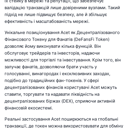
їх стейку в мережі та репутації, що забезпечує
валідацію транзакцій лише довіреними вузлами. Такий
підхід не лише підвищує безпеку, але й збільшує
ефективність і масштабованість мережі.
Унікальне позиціонування Acet як Децентралізованого
Фінансового Токену для Фанатів (DeFansFi Token)
дозволяє йому виконувати кілька функцій. Він
обслуговує трейдерів та інвесторів, надаючи
можливості для торгівлі та інвестування. Крім того, він
залучає фанатів, дозволяючи брати участь у
голосуванні, винагородах і ексклюзивних заходах,
подібно до традиційних фан-токенів. У сфері
децентралізованих фінансів користувачі Acet можуть
ставити, торгувати та надавати ліквідність на
децентралізованих біржах (DEX), сприяючи активній
фінансовій екосистемі.
Реальні застосування Acet поширюються на глобальні
транзакції, де токен можна використовувати для обміну