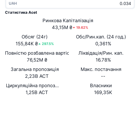
UAH
В тренді
Криптовалютні ETF
Навчайтеся
CMC Протокол контексту моделі
Статистика Acet
Нове
Ринкова Капіталізація
Біткоїн ETF
x402
Новини
43,15M ₴
19.62%
Крипто
Эфириум ETF
Обсяг (24г)
Обс/Рин.кап. (24 год.)
Студент
155,84K ₴
0,361%
297.5%
Політика
Повністю розбавлена вартість (FDV)
Ліквідація/Рин. кап.
Технічний аналіз
Дослідження
76,52M ₴
16.78%
Спорт
Загальна пропозиція
Макс. постачання
RSI
Відео
2,23B ACT
--
Фінанси
MACD
Циркуляційна пропозиція
Власники
Словник
1,25B ACT
169,35K
Технології
Вебсайти
Website
Whitepaper
Деривативи
Кампанії
Соціальні
NFT
Огляд
Airdrops
Контракти
0x9f3b...6ac31d
3.8
Рейтинг (CertiK)
Загальна статистика NFT
Ліквідації
Винагороди у Діамантах
Аудити