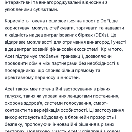
інтерактивні та винагороджувальні відносини з
улюбленими суб'єктами.
Корисність токена поширюється на простір DeFi, де
користувачі можуть стейкувати, торгувати та надавати
ліквідність на децентралізованих біржах (DEXs). Це
відкриває можливості для отримання винагород і участі
в децентралізованій фінансовій екосистемі. Крім того,
Acet підтримує глобальні транзакції, дозволяючи
проводити обмін між партнерами без необхідності в
посередниках, що сприяє більш прямому та
ефективному переносу цінностей.
Acet також має потенційні застосування в різних
галузях, таких як управління ланцюгами постачання,
охорона здоров'я, системи голосування, смарт-
контракти та верифікація особистості. Ці застосування
використовують вбудовану в блокчейн прозорість і
безпеку, пропонуючи інноваційні рішення в різних
секторах. Додатково, участь Acet у співпраці з кодом і