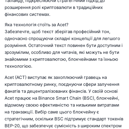
Таїланду, підкреслюючи стратегічний підхід до
розширення ролі криптовалюти в традиційних
фінансових системах.
Яка технологія стоїть за Acet?
Забезпечте, щоб текст зберігав професійний тон,
одночасно спрощуючи складні концепції для легшого
розуміння. Остаточний текст повинен бути доступним і
зрозумілим, особливо для читачів, які можуть не бути
знайомими з криптовалютою, блокчейнами та їхньою
технологією.
Acet (ACT) виступає як захоплюючий гравець на
криптовалютному ринку, поєднуючи сфери залучення
фанатів та децентралізованих фінансів. У своїй основі
Acet працює на Binance Smart Chain (BSC), блокчейні,
відомому своєю ефективністю та низькими витратами
на транзакції. Вибір саме цього блокчейну є
стратегічним, оскільки BSC підтримує стандарт токенів
BEP-20, що забезпечує сумісність з широким спектром