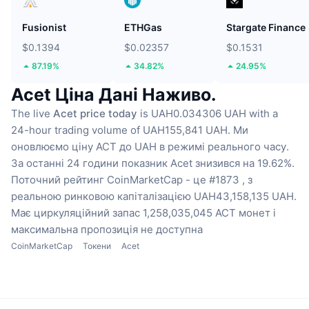
Fusionist
ETHGas
Stargate Finance
$0.1394
$0.02357
$0.1531
87.19%
34.82%
24.95%
Acet Ціна Дані Наживо.
The live
Acet price today
is UAH0.034306 UAH with a
24-hour trading volume of UAH155,841 UAH.
Ми
оновлюємо ціну ACT до UAH в режимі реального часу.
За останні 24 години показник Acet знизився на 19.62%.
Поточний рейтинг CoinMarketCap - це #1873 , з
реальною ринковою капіталізацією UAH43,158,135 UAH.
Має циркуляційний запас 1,258,035,045 ACT монет
і
максимальна пропозиція не доступна
CoinMarketCap
Токени
Acet