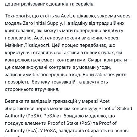
децентралізованих додатків та сервісів.
Технологія, що стоїть за Acet, є цікавою, зокрема через
модель Zero Initial Supply. На відміну від традиційних
криптовалют, які можуть мати попередньо видобуту
пропозицію, Acet генерує токени виключно через
Майнінг Ліквідності. Цей процес передбачає, що
користувачі ставлять свої активи в певних пулах, які
контролюються смарт-контрактами. Смарт-контракти -
це самовиконувані контракти з умовами угоди,
записаними безпосередньо в код. Вони забезпечують
прозорість, безпеку транзакцій та відсутність
стороннього втручання.
Безпека та валідація транзакцій у мережі Acet
зберігаються через механізм консенсусу Proof of Staked
Authority (PoSA). PoSA є гібридною моделлю, що
поєднує елементи Proof of Stake (PoS) та Proof of
Authority (PoA). У PoSA, валідаторів обирають на основі