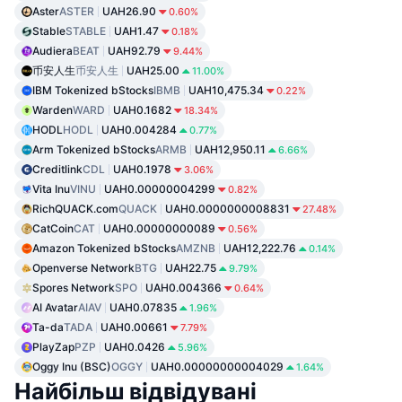
Aster
ASTER
UAH26.90
0.60%
Stable
STABLE
UAH1.47
0.18%
Audiera
BEAT
UAH92.79
9.44%
币安人生
币安人生
UAH25.00
11.00%
IBM Tokenized bStocks
IBMB
UAH10,475.34
0.22%
Warden
WARD
UAH0.1682
18.34%
HODL
HODL
UAH0.004284
0.77%
Arm Tokenized bStocks
ARMB
UAH12,950.11
6.66%
Creditlink
CDL
UAH0.1978
3.06%
Vita Inu
VINU
UAH0.00000004299
0.82%
RichQUACK.com
QUACK
UAH0.0000000008831
27.48%
CatCoin
CAT
UAH0.00000000089
0.56%
Amazon Tokenized bStocks
AMZNB
UAH12,222.76
0.14%
Openverse Network
BTG
UAH22.75
9.79%
Spores Network
SPO
UAH0.004366
0.64%
AI Avatar
AIAV
UAH0.07835
1.96%
Ta-da
TADA
UAH0.00661
7.79%
PlayZap
PZP
UAH0.0426
5.96%
Oggy Inu (BSC)
OGGY
UAH0.00000000004029
1.64%
Найбільш відвідувані