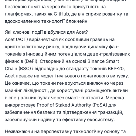
безпекою помітна через його присутність на
платформах, таких як GitHub, де він сприяє розвитку та
вдосконаленню технології блокчейн.
Які ключові події відбулися для Acet?
Acet (ACT) вирізняється як особливий гравець на
криптовалютному ринку, поєднуючи динаміку фан-
токенів з інноваційним потенціалом децентралізованих
фінансів (DeFi). Створений на основі Binance Smart
Chain (BSC) і відповідно до стандарту токенів BEP-20,
Acet працює на моделі нульового початкового випуску.
Це означає, що токени генеруються виключно через
майнінг ліквідності, де користувачі розміщують активи
в спеціальних пулах через смарт-контракти. Мережа
використовує Proof of Staked Authority (PoSA) для
забезпечення безпеки та підтвердження транзакцій,
забезпечуючи надійну та ефективну екосистему.
Незважаючи на перспективну технологічну основу та