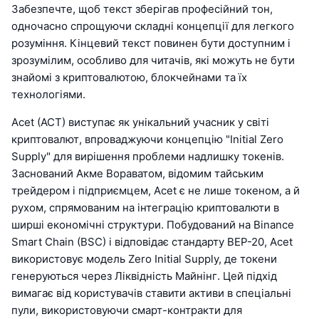
Забезпечте, щоб текст зберігав професійний тон,
одночасно спрощуючи складні концепції для легкого
розуміння. Кінцевий текст повинен бути доступним і
зрозумілим, особливо для читачів, які можуть не бути
знайомі з криптовалютою, блокчейнами та їх
технологіями.
Acet (ACT) виступає як унікальний учасник у світі
криптовалют, впроваджуючи концепцію "Initial Zero
Supply" для вирішення проблеми надлишку токенів.
Заснований Акме Вораватом, відомим тайським
трейдером і підприємцем, Acet є не лише токеном, а й
рухом, спрямованим на інтеграцію криптовалюти в
ширші економічні структури. Побудований на Binance
Smart Chain (BSC) і відповідає стандарту BEP-20, Acet
використовує модель Zero Initial Supply, де токени
генеруються через Ліквідність Майнінг. Цей підхід
вимагає від користувачів ставити активи в спеціальні
пули, використовуючи смарт-контракти для