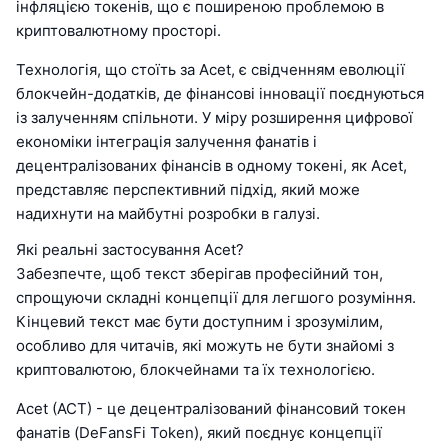
інфляцією токенів, що є поширеною проблемою в
криптовалютному просторі.
Технологія, що стоїть за Acet, є свідченням еволюції
блокчейн-додатків, де фінансові інновації поєднуються
із залученням спільноти. У міру розширення цифрової
економіки інтеграція залучення фанатів і
децентралізованих фінансів в одному токені, як Acet,
представляє перспективний підхід, який може
надихнути на майбутні розробки в галузі.
Які реальні застосування Acet?
Забезпечте, щоб текст зберігав професійний тон,
спрощуючи складні концепції для легшого розуміння.
Кінцевий текст має бути доступним і зрозумілим,
особливо для читачів, які можуть не бути знайомі з
криптовалютою, блокчейнами та їх технологією.
Acet (ACT) - це децентралізований фінансовий токен
фанатів (DeFansFi Token), який поєднує концепції