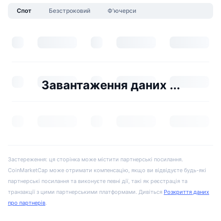
Спот
Безстроковий
Ф'ючерси
Завантаження даних ...
Застереження: ця сторінка може містити партнерські посилання.
CoinMarketCap може отримати компенсацію, якщо ви відвідуєте будь-які
партнерські посилання та виконуєте певні дії, такі як реєстрація та
транзакції з цими партнерськими платформами. Дивіться
Розкриття даних
про партнерів
.