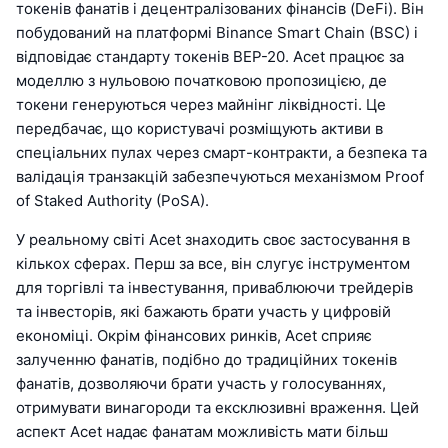
токенів фанатів і децентралізованих фінансів (DeFi). Він
побудований на платформі Binance Smart Chain (BSC) і
відповідає стандарту токенів BEP-20. Acet працює за
моделлю з нульовою початковою пропозицією, де
токени генеруються через майнінг ліквідності. Це
передбачає, що користувачі розміщують активи в
спеціальних пулах через смарт-контракти, а безпека та
валідація транзакцій забезпечуються механізмом Proof
of Staked Authority (PoSA).
У реальному світі Acet знаходить своє застосування в
кількох сферах. Перш за все, він слугує інструментом
для торгівлі та інвестування, приваблюючи трейдерів
та інвесторів, які бажають брати участь у цифровій
економіці. Окрім фінансових ринків, Acet сприяє
залученню фанатів, подібно до традиційних токенів
фанатів, дозволяючи брати участь у голосуваннях,
отримувати винагороди та ексклюзивні враження. Цей
аспект Acet надає фанатам можливість мати більш