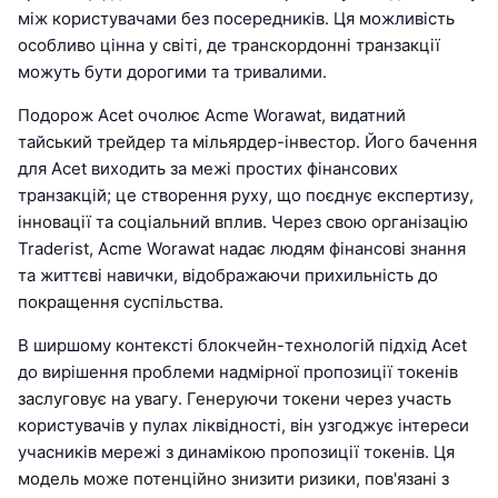
між користувачами без посередників. Ця можливість
особливо цінна у світі, де транскордонні транзакції
можуть бути дорогими та тривалими.
Подорож Acet очолює Acme Worawat, видатний
тайський трейдер та мільярдер-інвестор. Його бачення
для Acet виходить за межі простих фінансових
транзакцій; це створення руху, що поєднує експертизу,
інновації та соціальний вплив. Через свою організацію
Traderist, Acme Worawat надає людям фінансові знання
та життєві навички, відображаючи прихильність до
покращення суспільства.
В ширшому контексті блокчейн-технологій підхід Acet
до вирішення проблеми надмірної пропозиції токенів
заслуговує на увагу. Генеруючи токени через участь
користувачів у пулах ліквідності, він узгоджує інтереси
учасників мережі з динамікою пропозиції токенів. Ця
модель може потенційно знизити ризики, пов'язані з