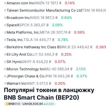
Amazon.com Inc
AMZN
12 197,1 ₴
0.14%
Taiwan Semiconductor Manufacturing Co Ltd
TSM
18 904,0
Broadcom Inc
AVGO
18 987,3 ₴
0.64%
SpaceX
SPCX
5 263,07 ₴
2.09%
Meta Platforms, Inc.
META
26 307,76 ₴
0.59%
Tesla, Inc.
TSLA
14 445,77 ₴
0.78%
Berkshire Hathaway Inc Class B
BRK.B
23 449,42 ₴
0.36
Eli Lilly And Co
LLY
53 340,3 ₴
0.25%
SK Hynix
SKHY
6 434,22 ₴
0.07%
Micron Technology Inc
MU
40 385,04 ₴
2.13%
JPmorgan Chase & Co
JPM
16 043,28 ₴
0.37%
Walmart Inc
WMT
5 017,5 ₴
0.20%
Популярні токени в ланцюжку
BNB Smart Chain (BEP20)
BNB
BNB
UAH26,630.80
0.53%