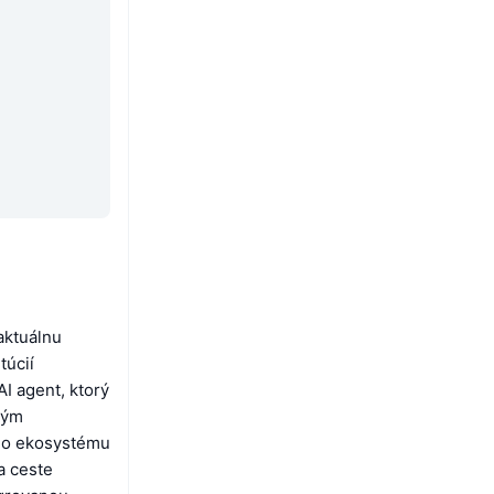
aktuálnu
túcií
I agent, ktorý
ným
 do ekosystému
a ceste