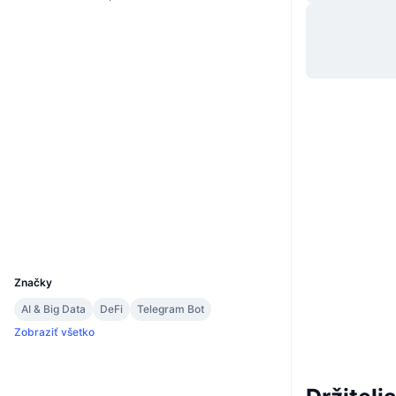
Web
Website
Whitepaper
Sociálne siete
0xb814...7C5A06
Kontraktné
Audity
etherscan.io
Prieskumníci
Peňaženky
UCID
19932
Značky
AI & Big Data
DeFi
Telegram Bot
Zobraziť všetko