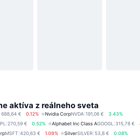
e aktíva z reálneho sveta
 688,64 €
0.12%
Nvidia Corp
NVDA
191,06 €
3.43%
PL
270,59 €
0.52%
Alphabet Inc Class A
GOOGL
315,78 €
orp
MSFT
420,63 €
1.09%
Silver
SILVER
53,8 €
0.08%