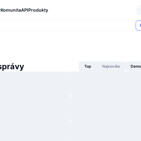
y
Komunita
API
Produkty
správy
Top
Najnovšie
Denn