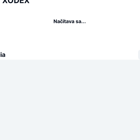
ia XODEX
Načítava sa...
ia