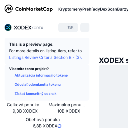
Kryptomeny
Prehľady
DexScan
Burz
XODEX
15K
XODEX
This is a preview page.
For more details on listing tiers, refer to
Listings Review Criteria Section B - (3).
XODEX 
Vlastníte tento projekt?
Aktualizácia informácií o tokene
Odoslať odomknutia tokenu
Získať komunitný odznak
Celková ponuka
Maximálna ponuka
9,3B XODEX
10B XODEX
Obehová ponuka
6,8B XODEX