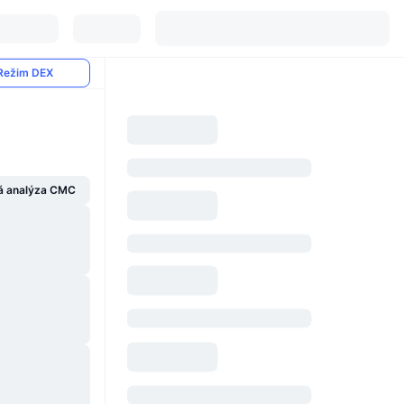
Režim DEX
á analýza CMC