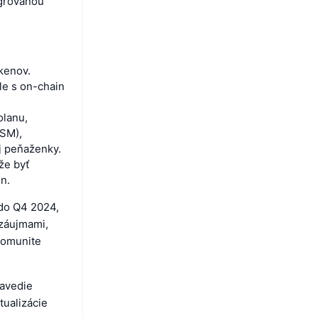
egrovanou
kenov.
sle s on-chain
olanu,
HSM),
j peňaženky.
že byť
n.
do Q4 2024,
 záujmami,
 komunite
zavedie
tualizácie