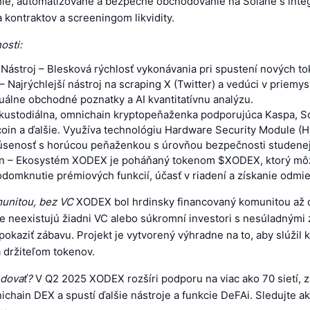
le, automatizované a bezpečné obchodovanie na Solane s int
a kontraktov a screeningom likvidity.
osti:
Nástroj – Blesková rýchlosť vykonávania pri spustení nových to
– Najrýchlejší nástroj na scraping X (Twitter) a vedúci v priemy
uálne obchodné poznatky a AI kvantitatívnu analýzu.
kustodiálna, omnichain kryptopeňaženka podporujúca Kaspa, S
coin a ďalšie. Využíva technológiu Hardware Security Module (
úsenosť s horúcou peňaženkou s úrovňou bezpečnosti studene
 – Ekosystém XODEX je poháňaný tokenom $XODEX, ktorý mô
domknutie prémiových funkcií, účasť v riadení a získanie odmie
unitou, bez VC
XODEX bol hrdinsky financovaný komunitou až 
e neexistujú žiadni VC alebo súkromní investori s nesúladnými
 pokaziť zábavu. Projekt je vytvorený výhradne na to, aby slúžil
 držiteľom tokenov.
dovať?
V Q2 2025 XODEX rozšíri podporu na viac ako 70 sietí, 
chain DEX a spustí ďalšie nástroje a funkcie DeFAi. Sledujte ak