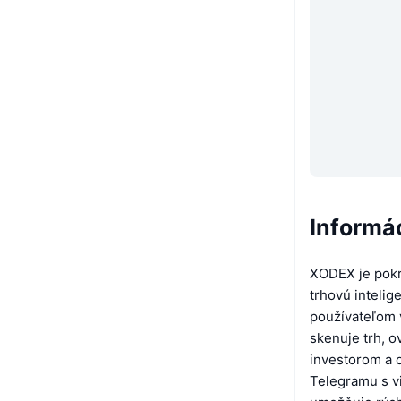
Informá
XODEX je pokr
trhovú intelig
používateľom v
skenuje trh, 
investorom a 
Telegramu s v