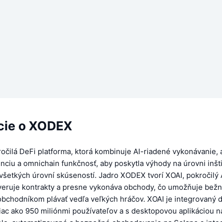
cie o XODEX
očilá DeFi platforma, ktorá kombinuje AI-riadené vykonávanie, 
enciu a omnichain funkčnosť, aby poskytla výhody na úrovni inšti
šetkých úrovní skúseností. Jadro XODEX tvorí XOAI, pokročilý A
overuje kontrakty a presne vykonáva obchody, čo umožňuje bež
obchodníkom plávať vedľa veľkých hráčov. XOAI je integrovaný
iac ako 950 miliónmi používateľov a s desktopovou aplikáciou n