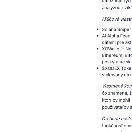
umožňuje rých
analýzou rizik
Kľúčové vlastn
Solana Sniper 
AI Alpha Feed 
dátami pre akt
XOWallet – Ne
Ethereum, Bit
poskytujúc sk
$XODEX Token
stakovaný na o
Vlastnené kom
čo znamená, ž
ktorí by mohli
používateľov a
Čo bude nasle
funkčnosť omni