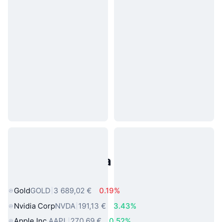
Populárne aktíva z reálneho
sveta
Gold
GOLD
3 689,02 €
0.19%
Nvidia Corp
NVDA
191,13 €
3.43%
Apple Inc.
AAPL
270,69 €
0.52%