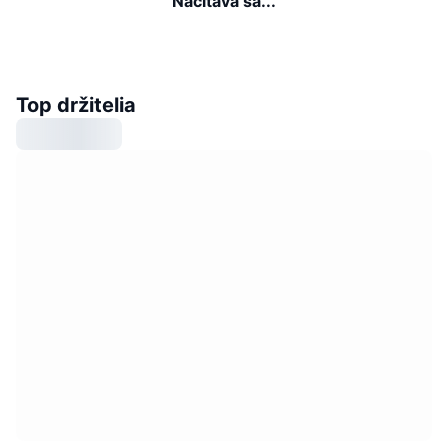
Načítava sa...
Top držitelia