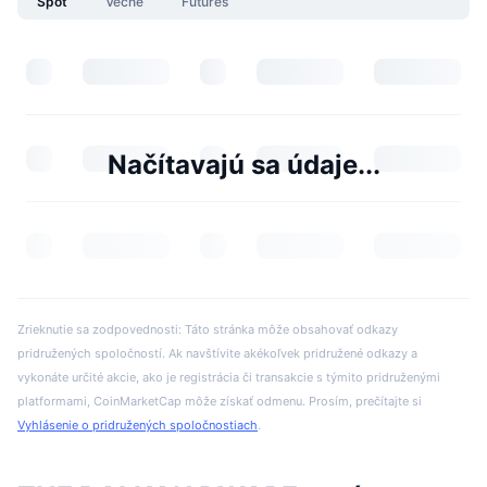
Spot
Večné
Futures
Načítavajú sa údaje...
Zrieknutie sa zodpovednosti: Táto stránka môže obsahovať odkazy
pridružených spoločností. Ak navštívite akékoľvek pridružené odkazy a
vykonáte určité akcie, ako je registrácia či transakcie s týmito pridruženými
platformami, CoinMarketCap môže získať odmenu. Prosím, prečítajte si
Vyhlásenie o pridružených spoločnostiach
.