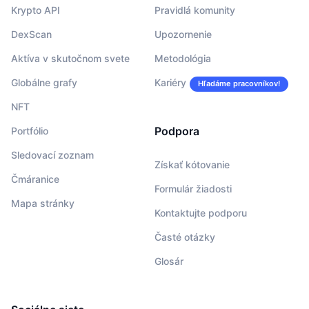
Krypto API
Pravidlá komunity
DexScan
Upozornenie
Aktíva v skutočnom svete
Metodológia
Globálne grafy
Kariéry
Hľadáme pracovníkov!
NFT
Podpora
Portfólio
Sledovací zoznam
Získať kótovanie
Čmáranice
Formulár žiadosti
Mapa stránky
Kontaktujte podporu
Časté otázky
Glosár