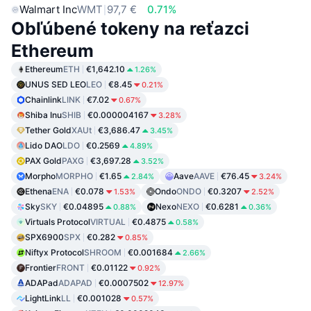
Walmart Inc
WMT
97,7 €
0.71%
Obľúbené tokeny na reťazci
Ethereum
Ethereum
ETH
€1,642.10
1.26%
UNUS SED LEO
LEO
€8.45
0.21%
Chainlink
LINK
€7.02
0.67%
Shiba Inu
SHIB
€0.000004167
3.28%
Tether Gold
XAUt
€3,686.47
3.45%
Lido DAO
LDO
€0.2569
4.89%
PAX Gold
PAXG
€3,697.28
3.52%
Morpho
MORPHO
€1.65
Aave
AAVE
€76.45
2.84%
3.24%
Ethena
ENA
€0.078
Ondo
ONDO
€0.3207
1.53%
2.52%
Sky
SKY
€0.04895
Nexo
NEXO
€0.6281
0.88%
0.36%
Virtuals Protocol
VIRTUAL
€0.4875
0.58%
SPX6900
SPX
€0.282
0.85%
Niftyx Protocol
SHROOM
€0.001684
2.66%
Frontier
FRONT
€0.01122
0.92%
ADAPad
ADAPAD
€0.0007502
12.97%
LightLink
LL
€0.001028
0.57%