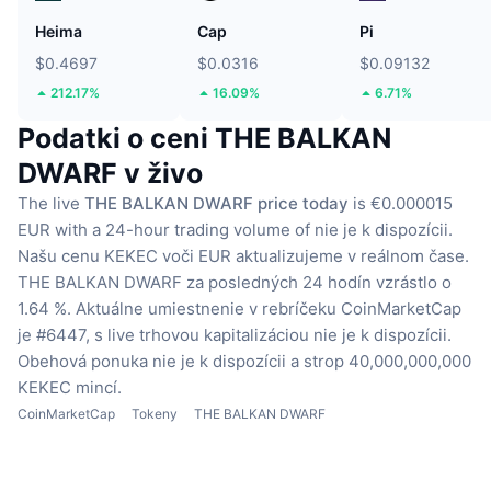
Heima
Cap
Pi
$0.4697
$0.0316
$0.09132
212.17%
16.09%
6.71%
Podatki o ceni THE BALKAN
DWARF v živo
The live
THE BALKAN DWARF price today
is €0.000015
EUR with a 24-hour trading volume of nie je k dispozícii.
Našu cenu KEKEC voči EUR aktualizujeme v reálnom čase.
THE BALKAN DWARF za posledných 24 hodín vzrástlo o
1.64 %.
Aktuálne umiestnenie v rebríčeku CoinMarketCap
je #6447, s live trhovou kapitalizáciou nie je k dispozícii.
Obehová ponuka nie je k dispozícii
a strop 40,000,000,000
KEKEC mincí.
CoinMarketCap
Tokeny
THE BALKAN DWARF