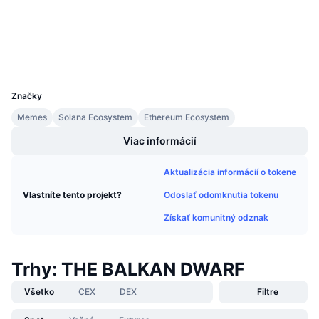
Prieskumníci
Nadchádzajúce predaje
Sadzby financovania
Učte sa a zarábajte
Peňaženky
Kalendáre
UCID
29323
Značky
Kalendár ICO
Memes
Solana Ecosystem
Ethereum Ecosystem
Kalendár udalostí
Viac informácií
Aktualizácia informácií o tokene
Odoslať odomknutia tokenu
Vlastníte tento projekt?
Získať komunitný odznak
Trhy: THE BALKAN DWARF
Všetko
CEX
DEX
Filtre