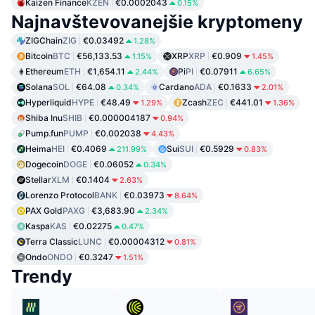
Kaizen Finance
KZEN
€0.0002043
0.15%
Najnavštevovanejšie kryptomeny
ZIGChain
ZIG
€0.03492
1.28%
Bitcoin
BTC
€56,133.53
XRP
XRP
€0.909
1.15%
1.45%
Ethereum
ETH
€1,654.11
Pi
PI
€0.07911
2.44%
6.65%
Solana
SOL
€64.08
Cardano
ADA
€0.1633
0.34%
2.01%
Hyperliquid
HYPE
€48.49
Zcash
ZEC
€441.01
1.29%
1.36%
Shiba Inu
SHIB
€0.000004187
0.94%
Pump.fun
PUMP
€0.002038
4.43%
Heima
HEI
€0.4069
Sui
SUI
€0.5929
211.99%
0.83%
Dogecoin
DOGE
€0.06052
0.34%
Stellar
XLM
€0.1404
2.63%
Lorenzo Protocol
BANK
€0.03973
8.64%
PAX Gold
PAXG
€3,683.90
2.34%
Kaspa
KAS
€0.02275
0.47%
Terra Classic
LUNC
€0.00004312
0.81%
Ondo
ONDO
€0.3247
1.51%
Trendy