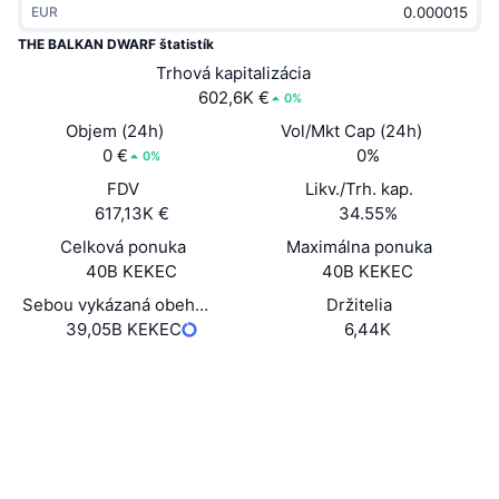
EUR
Trendy
Krypto ETF
Zistite
CMC MCP
THE BALKAN DWARF štatistík
Nové
Trhová kapitalizácia
Bitcoin ETF
x402
Noviny
602,6K €
0%
Krypto
Ethereum ETF
Objem (24h)
Vol/Mkt Cap (24h)
Akadémia
0 €
0%
0%
Politika
FDV
Likv./Trh. kap.
Technická analýza
Preskúmať
617,13K €
34.55%
Šport
Celková ponuka
Maximálna ponuka
RSI
Videá
40B KEKEC
40B KEKEC
Financie
MACD
Sebou vykázaná obehová ponuka
Držitelia
Glosár
39,05B KEKEC
6,44K
Technológia
Web
Website
Deriváty
Kampane
Sociálne siete
NFT
Prehľad
Výsadky
0x8c7a...11435c
Kontraktné
Celkové štatistiky NFT
Likvidácie
Diamantové odmeny
etherscan.io