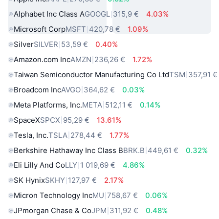
Alphabet Inc Class A
GOOGL
315,9 €
4.03%
Microsoft Corp
MSFT
420,78 €
1.09%
Silver
SILVER
53,59 €
0.40%
Amazon.com Inc
AMZN
236,26 €
1.72%
Taiwan Semiconductor Manufacturing Co Ltd
TSM
357,91 €
Broadcom Inc
AVGO
364,62 €
0.03%
Meta Platforms, Inc.
META
512,11 €
0.14%
SpaceX
SPCX
95,29 €
13.61%
Tesla, Inc.
TSLA
278,44 €
1.77%
Berkshire Hathaway Inc Class B
BRK.B
449,61 €
0.32%
Eli Lilly And Co
LLY
1 019,69 €
4.86%
SK Hynix
SKHY
127,97 €
2.17%
Micron Technology Inc
MU
758,67 €
0.06%
JPmorgan Chase & Co
JPM
311,92 €
0.48%