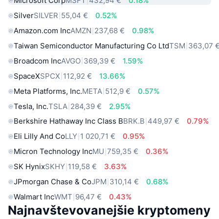
Microsoft Corp
MSFT
432,94 €
0.18%
Silver
SILVER
55,04 €
0.52%
Amazon.com Inc
AMZN
237,68 €
0.98%
Taiwan Semiconductor Manufacturing Co Ltd
TSM
363,07 
Broadcom Inc
AVGO
369,39 €
1.59%
SpaceX
SPCX
112,92 €
13.66%
Meta Platforms, Inc.
META
512,9 €
0.57%
Tesla, Inc.
TSLA
284,39 €
2.95%
Berkshire Hathaway Inc Class B
BRK.B
449,97 €
0.79%
Eli Lilly And Co
LLY
1 020,71 €
0.95%
Micron Technology Inc
MU
759,35 €
0.36%
SK Hynix
SKHY
119,58 €
3.63%
JPmorgan Chase & Co
JPM
310,14 €
0.68%
Walmart Inc
WMT
96,47 €
0.43%
Najnavštevovanejšie kryptomeny