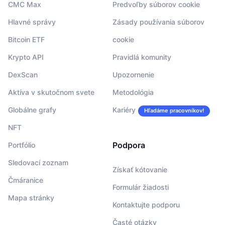
CMC Max
Predvoľby súborov cookie
Hlavné správy
Zásady používania súborov
Bitcoin ETF
cookie
Krypto API
Pravidlá komunity
DexScan
Upozornenie
Aktíva v skutočnom svete
Metodológia
Globálne grafy
Kariéry
Hľadáme pracovníkov!
NFT
Podpora
Portfólio
Sledovací zoznam
Získať kótovanie
Čmáranice
Formulár žiadosti
Mapa stránky
Kontaktujte podporu
Časté otázky