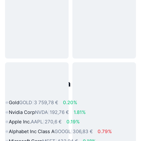
Populárne aktíva z reálneho
sveta
Gold
GOLD
3 759,78 €
0.20%
Nvidia Corp
NVDA
192,76 €
1.81%
Apple Inc.
AAPL
270,6 €
0.19%
Alphabet Inc Class A
GOOGL
306,83 €
0.79%