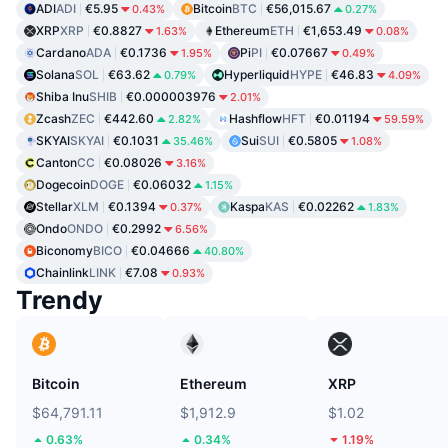
ADI
ADI
€5.95
Bitcoin
BTC
€56,015.67
0.43%
0.27%
XRP
XRP
€0.8827
Ethereum
ETH
€1,653.49
1.63%
0.08%
Cardano
ADA
€0.1736
Pi
PI
€0.07667
1.95%
0.49%
Solana
SOL
€63.62
Hyperliquid
HYPE
€46.83
0.79%
4.09%
Shiba Inu
SHIB
€0.000003976
2.01%
Zcash
ZEC
€442.60
Hashflow
HFT
€0.01194
2.82%
59.59%
SKYAI
SKYAI
€0.1031
Sui
SUI
€0.5805
35.46%
1.08%
Canton
CC
€0.08026
3.16%
Dogecoin
DOGE
€0.06032
1.15%
Stellar
XLM
€0.1394
Kaspa
KAS
€0.02262
0.37%
1.83%
Ondo
ONDO
€0.2992
6.56%
Biconomy
BICO
€0.04666
40.80%
Chainlink
LINK
€7.08
0.93%
Trendy
Bitcoin
Ethereum
XRP
$64,791.11
$1,912.9
$1.02
0.63%
0.34%
1.19%