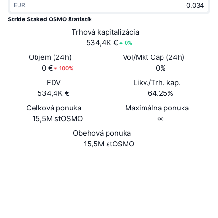
EUR
Trendy
Krypto ETF
Zistite
CMC MCP
Stride Staked OSMO štatistík
Nové
Trhová kapitalizácia
Bitcoin ETF
x402
Noviny
534,4K €
0%
Krypto
Ethereum ETF
Objem (24h)
Vol/Mkt Cap (24h)
Akadémia
0 €
0%
100%
Politika
FDV
Likv./Trh. kap.
Technická analýza
Preskúmať
534,4K €
64.25%
Šport
Celková ponuka
Maximálna ponuka
RSI
Videá
15,5M stOSMO
∞
Financie
MACD
Obehová ponuka
Glosár
15,5M stOSMO
Technológia
Website
Whitepaper
Deriváty
Kampane
Web
NFT
Prehľad
Výsadky
Sociálne siete
Celkové štatistiky NFT
Likvidácie
Diamantové odmeny
Kontraktné
ibc/D1...3E9AEC