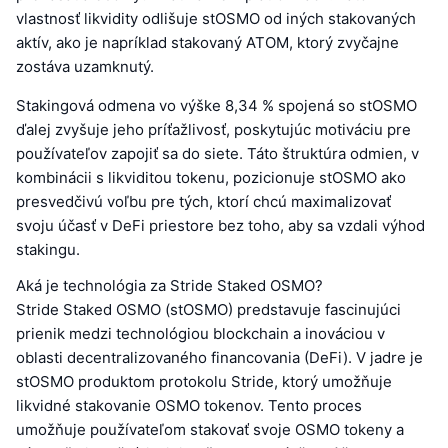
vlastnosť likvidity odlišuje stOSMO od iných stakovaných
aktív, ako je napríklad stakovaný ATOM, ktorý zvyčajne
zostáva uzamknutý.
Stakingová odmena vo výške 8,34 % spojená so stOSMO
ďalej zvyšuje jeho príťažlivosť, poskytujúc motiváciu pre
používateľov zapojiť sa do siete. Táto štruktúra odmien, v
kombinácii s likviditou tokenu, pozicionuje stOSMO ako
presvedčivú voľbu pre tých, ktorí chcú maximalizovať
svoju účasť v DeFi priestore bez toho, aby sa vzdali výhod
stakingu.
Aká je technológia za Stride Staked OSMO?
Stride Staked OSMO (stOSMO) predstavuje fascinujúci
prienik medzi technológiou blockchain a inováciou v
oblasti decentralizovaného financovania (DeFi). V jadre je
stOSMO produktom protokolu Stride, ktorý umožňuje
likvidné stakovanie OSMO tokenov. Tento proces
umožňuje používateľom stakovať svoje OSMO tokeny a