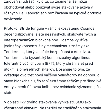
zároveň si udržať likviditu, čo znamená, že môžu
obchodovať alebo používať svoje stakované aktíva v
rôznych DeFi aplikáciách bez čakania na typické obdobie
odviazania.
Protokol Stride funguje v rámci ekosystému Cosmos,
decentralizovanej siete nezávislých, škálovateľných a
interoperabilných blockchainov. Cosmos využíva
jedinečný konsenzuálny mechanizmus známy ako
Tendermint, ktorý zaisťuje bezpečnosť a efektivitu.
Tendermint je byzantský konsenzuálny algoritmus
tolerantný voči chybám (BFT), ktorý chráni sieť pred
útokmi zlomyseľných aktérov. Dosahuje to tým, že
vyžaduje dvojtretinovú väčšinu validátorov na dohodu o
stave blockchainu, čo robí extrémne ťažkým pre škodlivé
entity zmeniť účtovnú knihu bez ovládania významnej časti
siete.
V oblasti likvidného stakovania vyniká stOSMO ako
všestranné aktívum. Na rozdiel od tradičného stakovania,