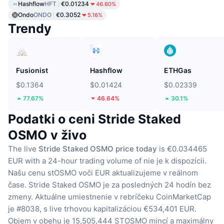
Hashflow
HFT
€0.01234
46.60%
Ondo
ONDO
€0.3052
5.16%
Trendy
Fusionist
Hashflow
ETHGas
$0.1364
$0.01424
$0.02339
77.67%
46.64%
30.1%
Podatki o ceni Stride Staked
OSMO v živo
The live
Stride Staked OSMO price today
is €0.034465
EUR with a 24-hour trading volume of nie je k dispozícii.
Našu cenu stOSMO voči EUR aktualizujeme v reálnom
čase.
Stride Staked OSMO je za posledných 24 hodín bez
zmeny.
Aktuálne umiestnenie v rebríčeku CoinMarketCap
je #8038, s live trhovou kapitalizáciou €534,401 EUR.
Objem v obehu je 15,505,444 STOSMO mincí
a maximálny