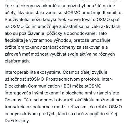
kde sú tokeny uzamknuté a nemôžu byť použité na iné
účely, likvidné stakovanie so stOSMO umožňuje flexibilitu.
Používatelia môžu kedykoľvek konvertovať stOSMO späť
na OSMO, čo im umožňuje zúčastniť sa na DeFi aktivitách,
ako sú požičiavanie, pôžičky a obchodovanie. Táto
flexibilita je významnou výhodou, pretože umožňuje
držiteľom tokenov zarábať odmeny za stakovanie a
zároveň mať možnosť využívať svoje aktíva na rôznych
platformách.
Interoperabilita ekosystému Cosmos ďalej zvyšuje
užitočnosť stOSMO. Prostredníctvom protokolu Inter-
Blockchain Communication (IBC) môže stOSMO
interagovať s inými tokenmi a blockchainmi v rámci siete
Cosmos. Táto schopnosť otvára širokú škálu možností pre
transakcie a spolupráce medzi reťazcami, čo robí stOSMO
cenným aktívom pre tých, ktorí sa chcú zapojiť do širšej
DeFi krajiny.