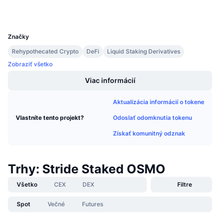
Prieskumníci
www.mintscan.io
Nadchádzajúce predaje
Sadzby financovania
Učte sa a zarábajte
UCID
29429
Značky
Kalendáre
Rehypothecated Crypto
DeFi
Liquid Staking Derivatives
Zobraziť všetko
Kalendár ICO
Viac informácií
Kalendár udalostí
Aktualizácia informácií o tokene
Odoslať odomknutia tokenu
Vlastníte tento projekt?
Získať komunitný odznak
Trhy: Stride Staked OSMO
Všetko
CEX
DEX
Filtre
Spot
Večné
Futures