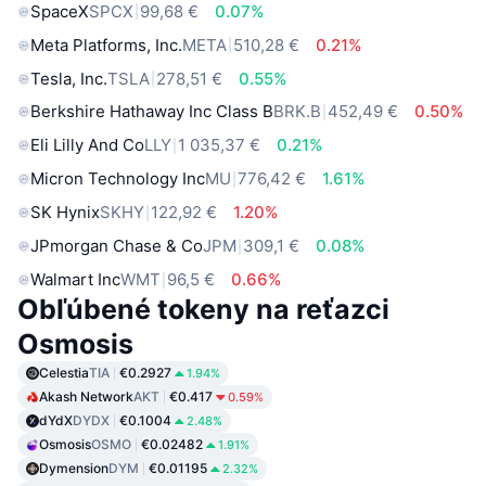
SpaceX
SPCX
99,68 €
0.07%
Meta Platforms, Inc.
META
510,28 €
0.21%
Tesla, Inc.
TSLA
278,51 €
0.55%
Berkshire Hathaway Inc Class B
BRK.B
452,49 €
0.50%
Eli Lilly And Co
LLY
1 035,37 €
0.21%
Micron Technology Inc
MU
776,42 €
1.61%
SK Hynix
SKHY
122,92 €
1.20%
JPmorgan Chase & Co
JPM
309,1 €
0.08%
Walmart Inc
WMT
96,5 €
0.66%
Obľúbené tokeny na reťazci
Osmosis
Celestia
TIA
€0.2927
1.94%
Akash Network
AKT
€0.417
0.59%
dYdX
DYDX
€0.1004
2.48%
Osmosis
OSMO
€0.02482
1.91%
Dymension
DYM
€0.01195
2.32%