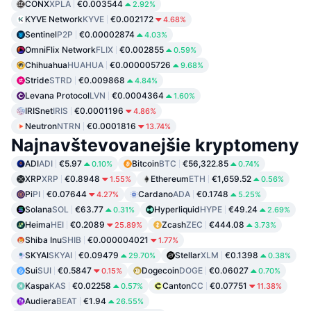
CONX
XPLA
€0.003544
2.92%
KYVE Network
KYVE
€0.002172
4.68%
Sentinel
P2P
€0.00002874
4.03%
OmniFlix Network
FLIX
€0.002855
0.59%
Chihuahua
HUAHUA
€0.000005726
9.68%
Stride
STRD
€0.009868
4.84%
Levana Protocol
LVN
€0.0004364
1.60%
IRISnet
IRIS
€0.0001196
4.86%
Neutron
NTRN
€0.0001816
13.74%
Najnavštevovanejšie kryptomeny
ADI
ADI
€5.97
Bitcoin
BTC
€56,322.85
0.10%
0.74%
XRP
XRP
€0.8948
Ethereum
ETH
€1,659.52
1.55%
0.56%
Pi
PI
€0.07644
Cardano
ADA
€0.1748
4.27%
5.25%
Solana
SOL
€63.77
Hyperliquid
HYPE
€49.24
0.31%
2.69%
Heima
HEI
€0.2089
Zcash
ZEC
€444.08
25.89%
3.73%
Shiba Inu
SHIB
€0.000004021
1.77%
SKYAI
SKYAI
€0.09479
Stellar
XLM
€0.1398
29.70%
0.38%
Sui
SUI
€0.5847
Dogecoin
DOGE
€0.06027
0.15%
0.70%
Kaspa
KAS
€0.02258
Canton
CC
€0.07751
0.57%
11.38%
Audiera
BEAT
€1.94
26.55%