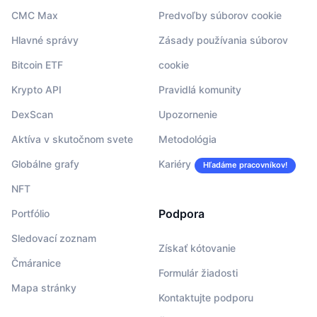
CMC Max
Predvoľby súborov cookie
Hlavné správy
Zásady používania súborov
Bitcoin ETF
cookie
Krypto API
Pravidlá komunity
DexScan
Upozornenie
Aktíva v skutočnom svete
Metodológia
Globálne grafy
Kariéry
Hľadáme pracovníkov!
NFT
Podpora
Portfólio
Sledovací zoznam
Získať kótovanie
Čmáranice
Formulár žiadosti
Mapa stránky
Kontaktujte podporu