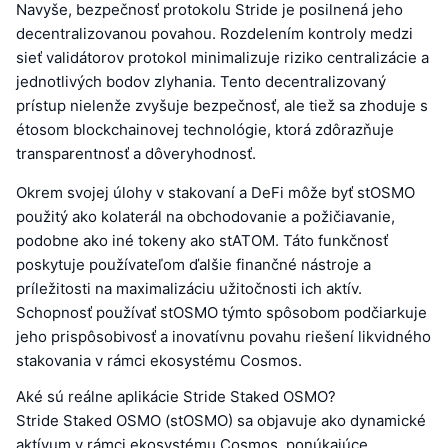
Navyše, bezpečnosť protokolu Stride je posilnená jeho
decentralizovanou povahou. Rozdelením kontroly medzi
sieť validátorov protokol minimalizuje riziko centralizácie a
jednotlivých bodov zlyhania. Tento decentralizovaný
prístup nielenže zvyšuje bezpečnosť, ale tiež sa zhoduje s
étosom blockchainovej technológie, ktorá zdôrazňuje
transparentnosť a dôveryhodnosť.
Okrem svojej úlohy v stakovaní a DeFi môže byť stOSMO
použitý ako kolaterál na obchodovanie a požičiavanie,
podobne ako iné tokeny ako stATOM. Táto funkčnosť
poskytuje používateľom ďalšie finančné nástroje a
príležitosti na maximalizáciu užitočnosti ich aktív.
Schopnosť používať stOSMO týmto spôsobom podčiarkuje
jeho prispôsobivosť a inovatívnu povahu riešení likvidného
stakovania v rámci ekosystému Cosmos.
Aké sú reálne aplikácie Stride Staked OSMO?
Stride Staked OSMO (stOSMO) sa objavuje ako dynamické
aktívum v rámci ekosystému Cosmos, ponúkajúce