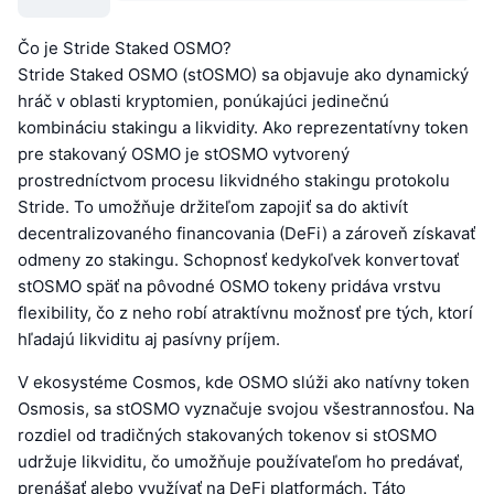
Čo je Stride Staked OSMO?
Stride Staked OSMO (stOSMO) sa objavuje ako dynamický
hráč v oblasti kryptomien, ponúkajúci jedinečnú
kombináciu stakingu a likvidity. Ako reprezentatívny token
pre stakovaný OSMO je stOSMO vytvorený
prostredníctvom procesu likvidného stakingu protokolu
Stride. To umožňuje držiteľom zapojiť sa do aktivít
decentralizovaného financovania (DeFi) a zároveň získavať
odmeny zo stakingu. Schopnosť kedykoľvek konvertovať
stOSMO späť na pôvodné OSMO tokeny pridáva vrstvu
flexibility, čo z neho robí atraktívnu možnosť pre tých, ktorí
hľadajú likviditu aj pasívny príjem.
V ekosystéme Cosmos, kde OSMO slúži ako natívny token
Osmosis, sa stOSMO vyznačuje svojou všestrannosťou. Na
rozdiel od tradičných stakovaných tokenov si stOSMO
udržuje likviditu, čo umožňuje používateľom ho predávať,
prenášať alebo využívať na DeFi platformách. Táto