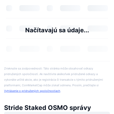
Načítavajú sa údaje...
Zrieknutie sa zodpovednosti: Táto stránka môže obsahovať odkazy
pridružených spoločností. Ak navštívite akékoľvek pridružené odkazy a
vykonáte určité akcie, ako je registrácia či transakcie s týmito pridruženými
platformami, CoinMarketCap môže získať odmenu. Prosím, prečítajte si
Vyhlásenie o pridružených spoločnostiach
.
Stride Staked OSMO správy