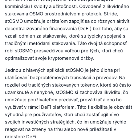
kombináciu likvidity a užitočnosti. Odvodené z likvidného
stakovania OSMO prostredníctvom protokolu Stride,
stOSMO umožňuje držiteľom zapojiť sa do rôznych aktivít
decentralizovaného financovania (DeFi) bez toho, aby sa
vzdali odmien za stakovanie, ktoré sú typicky spojené s
tradičnými metódami stakovania. Táto dvojitá schopnosť
robí stOSMO presvedčivou voľbou pre tých, ktorí chcú
optimalizovať svoje kryptomenové držby.
Jednou z hlavných aplikácií stOSMO je jeho úloha pri
uľahčovaní bezproblémových transakcií a prevodov. Na
rozdiel od tradičných stakovaných tokenov, ktoré sú často
uzamknuté a nehybné, stOSMO si zachováva likviditu, čo
umožňuje používateľom predávať, prevádzať alebo ho
využívať v rámci DeFi platforiem. Táto flexibilita je obzvlášť
výhodná pre používateľov, ktorí chcú zostať agilní vo
svojich investičných stratégiách, čo im umožňuje rýchlo
reagovať na zmeny na trhu alebo nové príležitosti v
priestore DeFi.