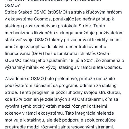
OSMO?
Stride Staked OSMO (stOSMO) sa stáva kľúčovým hráčom
v ekosystéme Cosmos, ponúkajúc jedinečný prístup k
stakingu prostredníctvom protokolu Stride. Tento
mechanizmus likvidného stakingu umožňuje používateľom
stakovať svoje OSMO tokeny pri zachovaní likvidity, čo im
umožňuje zapojiť sa do aktivít decentralizovaného
financovania (DeFi) bez uzamknutia ich aktív. Cesta
stOSMO začala jeho spustením 19. júla 2021, čo znamenalo
významný míľnik vo vývoji stakingu v rámci siete Cosmos.
Zavedenie stOSMO bolo prelomové, pretože umožnilo
používateľom zúčastniť sa programu odmien za staking
Stride. Tento program je pozoruhodný svojou štruktúrou,
kde 15 % odmien je zdieľaných s ATOM stakermi, čím sa
vytvára symbiotický vzťah medzi rôznymi držiteľmi
tokenov v rámci ekosystému. Táto integrácia nielenže
motivuje k stakingu, ale tiež podporuje spolupracujúce
prostredie medzi rôznymi zainteresovanými stranami.