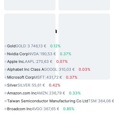
Populárne aktíva z reálneho
sveta
Gold
GOLD
3 746,13 €
0.12%
Nvidia Corp
NVDA
190,53 €
0.37%
Apple Inc.
AAPL
270,63 €
0.07%
Alphabet Inc Class A
GOOGL
310,03 €
0.03%
Microsoft Corp
MSFT
431,72 €
0.37%
Silver
SILVER
55,61 €
0.42%
Amazon.com Inc
AMZN
236,79 €
0.33%
Taiwan Semiconductor Manufacturing Co Ltd
TSM
364,08 
Broadcom Inc
AVGO
367,65 €
0.85%