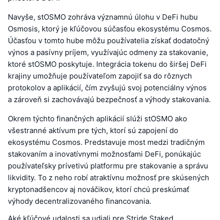
Navyše, stOSMO zohráva významnú úlohu v DeFi hubu
Osmosis, ktorý je kľúčovou súčasťou ekosystému Cosmos.
Účasťou v tomto hube môžu používatelia získať dodatočný
výnos a pasívny príjem, využívajúc odmeny za stakovanie,
ktoré stOSMO poskytuje. Integrácia tokenu do širšej DeFi
krajiny umožňuje používateľom zapojiť sa do rôznych
protokolov a aplikácií, čím zvyšujú svoj potenciálny výnos
a zároveň si zachovávajú bezpečnosť a výhody stakovania.
Okrem týchto finančných aplikácií slúži stOSMO ako
všestranné aktívum pre tých, ktorí sú zapojení do
ekosystému Cosmos. Predstavuje most medzi tradičným
stakovaním a inovatívnymi možnosťami DeFi, ponúkajúc
používateľsky prívetivú platformu pre stakovanie a správu
likvidity. To z neho robí atraktívnu možnosť pre skúsených
kryptonadšencov aj nováčikov, ktorí chcú preskúmať
výhody decentralizovaného financovania.
Aké kľúčové udalosti sa udiali pre Stride Staked