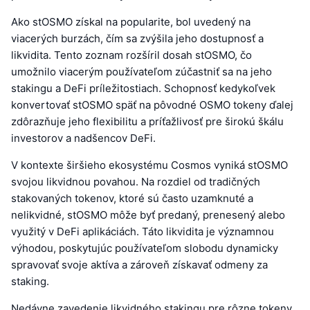
Ako stOSMO získal na popularite, bol uvedený na
viacerých burzách, čím sa zvýšila jeho dostupnosť a
likvidita. Tento zoznam rozšíril dosah stOSMO, čo
umožnilo viacerým používateľom zúčastniť sa na jeho
stakingu a DeFi príležitostiach. Schopnosť kedykoľvek
konvertovať stOSMO späť na pôvodné OSMO tokeny ďalej
zdôrazňuje jeho flexibilitu a príťažlivosť pre širokú škálu
investorov a nadšencov DeFi.
V kontexte širšieho ekosystému Cosmos vyniká stOSMO
svojou likvidnou povahou. Na rozdiel od tradičných
stakovaných tokenov, ktoré sú často uzamknuté a
nelikvidné, stOSMO môže byť predaný, prenesený alebo
využitý v DeFi aplikáciách. Táto likvidita je významnou
výhodou, poskytujúc používateľom slobodu dynamicky
spravovať svoje aktíva a zároveň získavať odmeny za
staking.
Nedávne zavedenie likvidného stakingu pre rôzne tokeny