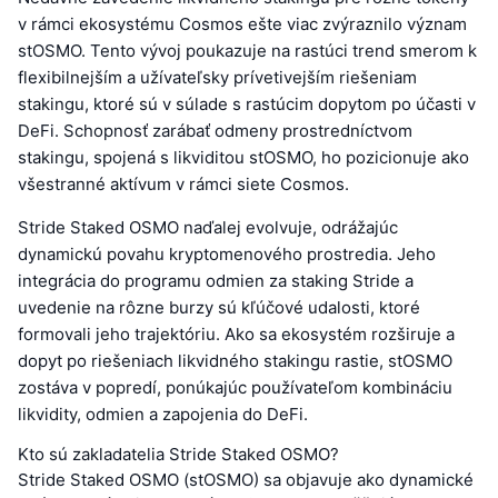
v rámci ekosystému Cosmos ešte viac zvýraznilo význam
stOSMO. Tento vývoj poukazuje na rastúci trend smerom k
flexibilnejším a užívateľsky prívetivejším riešeniam
stakingu, ktoré sú v súlade s rastúcim dopytom po účasti v
DeFi. Schopnosť zarábať odmeny prostredníctvom
stakingu, spojená s likviditou stOSMO, ho pozicionuje ako
všestranné aktívum v rámci siete Cosmos.
Stride Staked OSMO naďalej evolvuje, odrážajúc
dynamickú povahu kryptomenového prostredia. Jeho
integrácia do programu odmien za staking Stride a
uvedenie na rôzne burzy sú kľúčové udalosti, ktoré
formovali jeho trajektóriu. Ako sa ekosystém rozširuje a
dopyt po riešeniach likvidného stakingu rastie, stOSMO
zostáva v popredí, ponúkajúc používateľom kombináciu
likvidity, odmien a zapojenia do DeFi.
Kto sú zakladatelia Stride Staked OSMO?
Stride Staked OSMO (stOSMO) sa objavuje ako dynamické