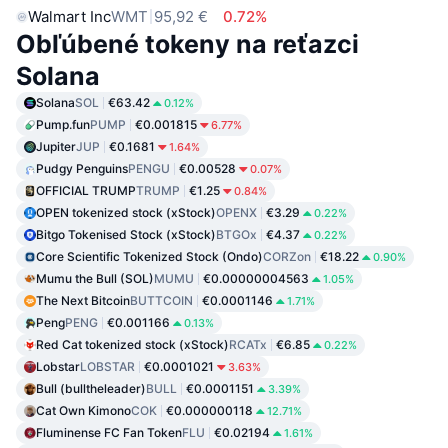
Walmart Inc
WMT
95,92 €
0.72%
Obľúbené tokeny na reťazci
Solana
Solana
SOL
€63.42
0.12%
Pump.fun
PUMP
€0.001815
6.77%
Jupiter
JUP
€0.1681
1.64%
Pudgy Penguins
PENGU
€0.00528
0.07%
OFFICIAL TRUMP
TRUMP
€1.25
0.84%
OPEN tokenized stock (xStock)
OPENX
€3.29
0.22%
Bitgo Tokenised Stock (xStock)
BTGOx
€4.37
0.22%
Core Scientific Tokenized Stock (Ondo)
CORZon
€18.22
0.90%
Mumu the Bull (SOL)
MUMU
€0.00000004563
1.05%
The Next Bitcoin
BUTTCOIN
€0.0001146
1.71%
Peng
PENG
€0.001166
0.13%
Red Cat tokenized stock (xStock)
RCATx
€6.85
0.22%
Lobstar
LOBSTAR
€0.0001021
3.63%
Bull (bulltheleader)
BULL
€0.0001151
3.39%
Cat Own Kimono
COK
€0.000000118
12.71%
Fluminense FC Fan Token
FLU
€0.02194
1.61%