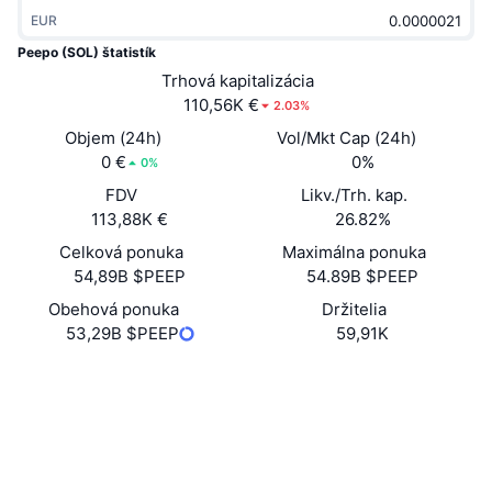
Trendy
Krypto ETF
EUR
Zistite
CMC MCP
Peepo (SOL) štatistík
Nové
Bitcoin ETF
Trhová kapitalizácia
x402
Noviny
110,56K €
2.03%
Krypto
Ethereum ETF
Objem (24h)
Vol/Mkt Cap (24h)
Akadémia
0 €
0%
0%
Politika
Technická analýza
FDV
Likv./Trh. kap.
Preskúmať
113,88K €
26.82%
Šport
RSI
Videá
Celková ponuka
Maximálna ponuka
54,89B $PEEP
54.89B $PEEP
Financie
MACD
Glosár
Obehová ponuka
Držitelia
53,29B $PEEP
59,91K
Technológia
Deriváty
Kampane
Web
Website
NFT
Sociálne siete
Prehľad
Výsadky
Celkové štatistiky NFT
Kontraktné
n54ZwX...dt5tik
Likvidácie
Diamantové odmeny
solscan.io