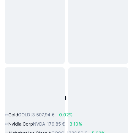
Populárne aktíva z reálneho
sveta
Gold
GOLD
3 507,94 €
0.02%
Nvidia Corp
NVDA
179,85 €
3.10%