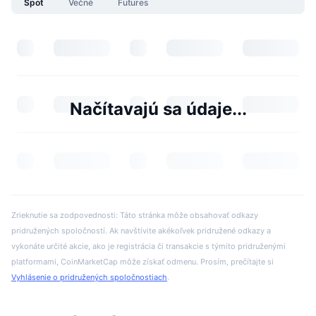
Spot
Večné
Futures
Načítavajú sa údaje...
Zrieknutie sa zodpovednosti: Táto stránka môže obsahovať odkazy
pridružených spoločností. Ak navštívite akékoľvek pridružené odkazy a
vykonáte určité akcie, ako je registrácia či transakcie s týmito pridruženými
platformami, CoinMarketCap môže získať odmenu. Prosím, prečítajte si
Vyhlásenie o pridružených spoločnostiach
.