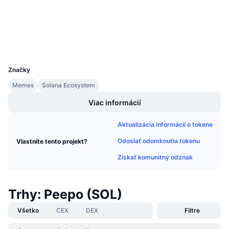
Prieskumníci
Nadchádzajúce predaje
Sadzby financovania
Učte sa a zarábajte
Peňaženky
Kalendáre
UCID
28467
Značky
Kalendár ICO
Memes
Solana Ecosystem
Kalendár udalostí
Viac informácií
Aktualizácia informácií o tokene
Odoslať odomknutia tokenu
Vlastníte tento projekt?
Získať komunitný odznak
Trhy: Peepo (SOL)
Všetko
CEX
DEX
Filtre