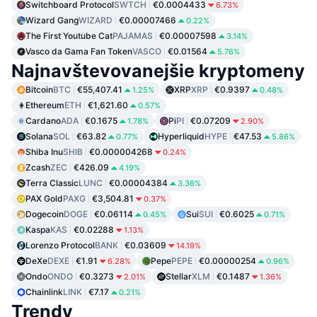
Switchboard Protocol
SWTCH
€0.0004433
6.73%
Wizard Gang
WIZARD
€0.00007466
0.22%
The First Youtube Cat
PAJAMAS
€0.00007598
3.14%
Vasco da Gama Fan Token
VASCO
€0.01564
5.76%
Najnavštevovanejšie kryptomeny
Bitcoin
BTC
€55,407.41
XRP
XRP
€0.9397
1.25%
0.48%
Ethereum
ETH
€1,621.60
0.57%
Cardano
ADA
€0.1675
Pi
PI
€0.07209
1.78%
2.90%
Solana
SOL
€63.82
Hyperliquid
HYPE
€47.53
0.77%
5.86%
Shiba Inu
SHIB
€0.000004268
0.24%
Zcash
ZEC
€426.09
4.19%
Terra Classic
LUNC
€0.00004384
3.36%
PAX Gold
PAXG
€3,504.81
0.37%
Dogecoin
DOGE
€0.06114
Sui
SUI
€0.6025
0.45%
0.71%
Kaspa
KAS
€0.02288
1.13%
Lorenzo Protocol
BANK
€0.03609
14.19%
DeXe
DEXE
€1.91
Pepe
PEPE
€0.00000254
6.28%
0.96%
Ondo
ONDO
€0.3273
Stellar
XLM
€0.1487
2.01%
1.36%
Chainlink
LINK
€7.17
0.21%
Trendy