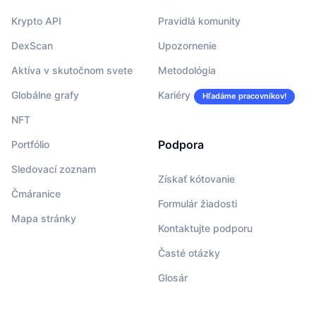
Krypto API
Pravidlá komunity
DexScan
Upozornenie
Aktíva v skutočnom svete
Metodológia
Globálne grafy
Kariéry
Hľadáme pracovníkov!
NFT
Podpora
Portfólio
Sledovací zoznam
Získať kótovanie
Čmáranice
Formulár žiadosti
Mapa stránky
Kontaktujte podporu
Časté otázky
Glosár