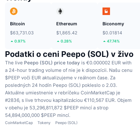
Bitcoin
Ethereum
Biconomy
$63,731.03
$1,865.42
$0.01814
0.97%
0.28%
47.74%
Podatki o ceni Peepo (SOL) v živo
The live
Peepo (SOL) price today
is €0.000002 EUR with
a 24-hour trading volume of nie je k dispozícii.
Našu cenu
$PEEP voči EUR aktualizujeme v reálnom čase.
Za
posledných 24 hodín Peepo (SOL) pokleslo o 2.03.
Aktuálne umiestnenie v rebríčeku CoinMarketCap je
#2836, s live trhovou kapitalizáciou €110,567 EUR.
Objem
v obehu je 53,296,811,872 $PEEP mincí
a strop
54,894,000,000 $PEEP mincí.
CoinMarketCap
Tokeny
Peepo (SOL)