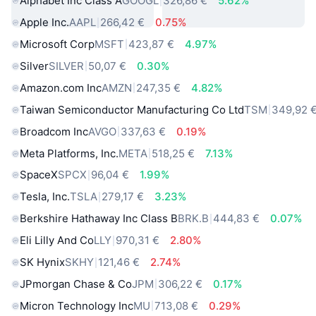
Alphabet Inc Class A
GOOGL
326,86 €
5.62%
Apple Inc.
AAPL
266,42 €
0.75%
Microsoft Corp
MSFT
423,87 €
4.97%
Silver
SILVER
50,07 €
0.30%
Amazon.com Inc
AMZN
247,35 €
4.82%
Taiwan Semiconductor Manufacturing Co Ltd
TSM
349,92 
Broadcom Inc
AVGO
337,63 €
0.19%
Meta Platforms, Inc.
META
518,25 €
7.13%
SpaceX
SPCX
96,04 €
1.99%
Tesla, Inc.
TSLA
279,17 €
3.23%
Berkshire Hathaway Inc Class B
BRK.B
444,83 €
0.07%
Eli Lilly And Co
LLY
970,31 €
2.80%
SK Hynix
SKHY
121,46 €
2.74%
JPmorgan Chase & Co
JPM
306,22 €
0.17%
Micron Technology Inc
MU
713,08 €
0.29%