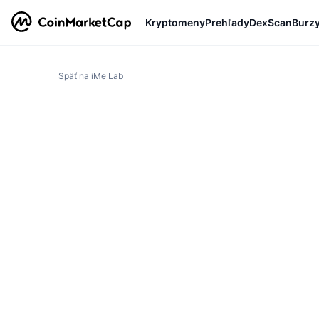
Kryptomeny
Prehľady
DexScan
Burz
Späť na iMe Lab