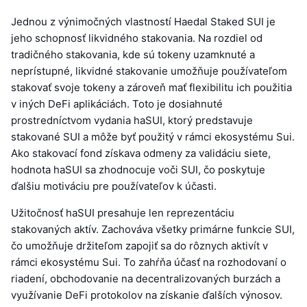
Jednou z výnimočných vlastností Haedal Staked SUI je
jeho schopnosť likvidného stakovania. Na rozdiel od
tradičného stakovania, kde sú tokeny uzamknuté a
neprístupné, likvidné stakovanie umožňuje používateľom
stakovať svoje tokeny a zároveň mať flexibilitu ich použitia
v iných DeFi aplikáciách. Toto je dosiahnuté
prostredníctvom vydania haSUI, ktorý predstavuje
stakované SUI a môže byť použitý v rámci ekosystému Sui.
Ako stakovací fond získava odmeny za validáciu siete,
hodnota haSUI sa zhodnocuje voči SUI, čo poskytuje
ďalšiu motiváciu pre používateľov k účasti.
Užitočnosť haSUI presahuje len reprezentáciu
stakovaných aktív. Zachováva všetky primárne funkcie SUI,
čo umožňuje držiteľom zapojiť sa do rôznych aktivít v
rámci ekosystému Sui. To zahŕňa účasť na rozhodovaní o
riadení, obchodovanie na decentralizovaných burzách a
využívanie DeFi protokolov na získanie ďalších výnosov.