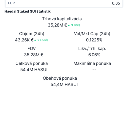
EUR
Trendy
Krypto ETF
Zistite
CMC MCP
Haedal Staked SUI štatistík
Nové
Trhová kapitalizácia
Bitcoin ETF
x402
Noviny
35,28M €
3.96%
Krypto
Ethereum ETF
Objem (24h)
Vol/Mkt Cap (24h)
Akadémia
43,26K €
0,1225%
27.56%
Politika
FDV
Likv./Trh. kap.
Technická analýza
Preskúmať
35,28M €
6.06%
Šport
Celková ponuka
Maximálna ponuka
RSI
Videá
54,4M HASUI
--
Financie
MACD
Obehová ponuka
Glosár
54,4M HASUI
Technológia
Web
Website
Deriváty
Kampane
Sociálne siete
NFT
Prehľad
Kontraktné
0xbde4...:HASUI
Výsadky
3.7
Hodnotenie (CertiK)
Celkové štatistiky NFT
Audity
Likvidácie
Diamantové odmeny