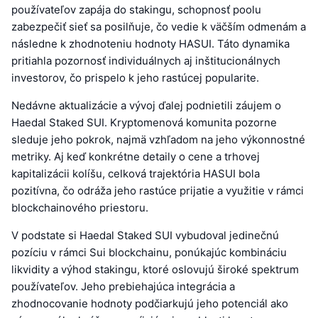
používateľov zapája do stakingu, schopnosť poolu
zabezpečiť sieť sa posilňuje, čo vedie k väčším odmenám a
následne k zhodnoteniu hodnoty HASUI. Táto dynamika
pritiahla pozornosť individuálnych aj inštitucionálnych
investorov, čo prispelo k jeho rastúcej popularite.
Nedávne aktualizácie a vývoj ďalej podnietili záujem o
Haedal Staked SUI. Kryptomenová komunita pozorne
sleduje jeho pokrok, najmä vzhľadom na jeho výkonnostné
metriky. Aj keď konkrétne detaily o cene a trhovej
kapitalizácii kolíšu, celková trajektória HASUI bola
pozitívna, čo odráža jeho rastúce prijatie a využitie v rámci
blockchainového priestoru.
V podstate si Haedal Staked SUI vybudoval jedinečnú
pozíciu v rámci Sui blockchainu, ponúkajúc kombináciu
likvidity a výhod stakingu, ktoré oslovujú široké spektrum
používateľov. Jeho prebiehajúca integrácia a
zhodnocovanie hodnoty podčiarkujú jeho potenciál ako