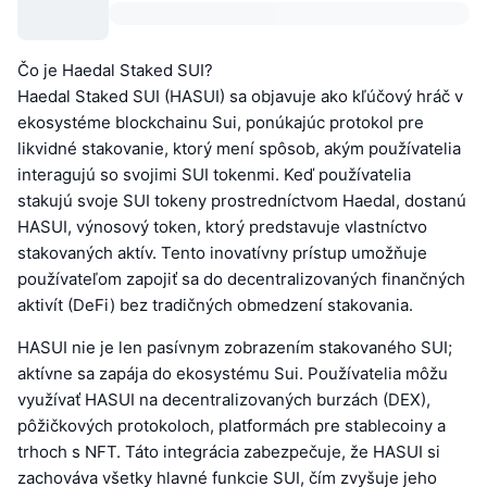
Čo je Haedal Staked SUI?
Haedal Staked SUI (HASUI) sa objavuje ako kľúčový hráč v
ekosystéme blockchainu Sui, ponúkajúc protokol pre
likvidné stakovanie, ktorý mení spôsob, akým používatelia
interagujú so svojimi SUI tokenmi. Keď používatelia
stakujú svoje SUI tokeny prostredníctvom Haedal, dostanú
HASUI, výnosový token, ktorý predstavuje vlastníctvo
stakovaných aktív. Tento inovatívny prístup umožňuje
používateľom zapojiť sa do decentralizovaných finančných
aktivít (DeFi) bez tradičných obmedzení stakovania.
HASUI nie je len pasívnym zobrazením stakovaného SUI;
aktívne sa zapája do ekosystému Sui. Používatelia môžu
využívať HASUI na decentralizovaných burzách (DEX),
pôžičkových protokoloch, platformách pre stablecoiny a
trhoch s NFT. Táto integrácia zabezpečuje, že HASUI si
zachováva všetky hlavné funkcie SUI, čím zvyšuje jeho