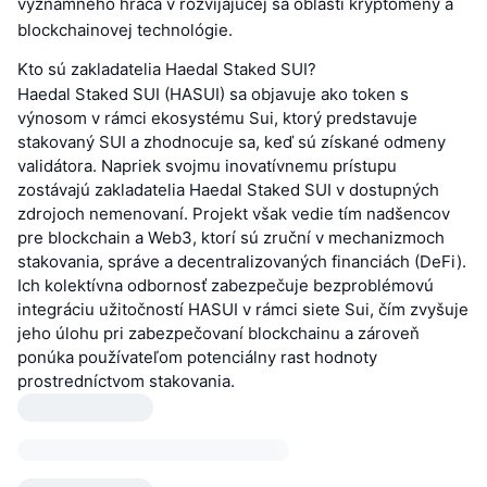
významného hráča v rozvíjajúcej sa oblasti kryptomeny a
blockchainovej technológie.
Kto sú zakladatelia Haedal Staked SUI?
Haedal Staked SUI (HASUI) sa objavuje ako token s
výnosom v rámci ekosystému Sui, ktorý predstavuje
stakovaný SUI a zhodnocuje sa, keď sú získané odmeny
validátora. Napriek svojmu inovatívnemu prístupu
zostávajú zakladatelia Haedal Staked SUI v dostupných
zdrojoch nemenovaní. Projekt však vedie tím nadšencov
pre blockchain a Web3, ktorí sú zruční v mechanizmoch
stakovania, správe a decentralizovaných financiách (DeFi).
Ich kolektívna odbornosť zabezpečuje bezproblémovú
integráciu užitočností HASUI v rámci siete Sui, čím zvyšuje
jeho úlohu pri zabezpečovaní blockchainu a zároveň
ponúka používateľom potenciálny rast hodnoty
prostredníctvom stakovania.