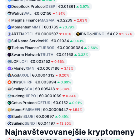
DeepBook Protocol
DEEP
€0.01361
3.97%
Walrus
WAL
€0.02156
1.91%
Magma Finance
MAGMA
€0.2239
2.63%
Momentum
MMT
€0.1735
20.79%
ARTFI
ARTFI
€0.0006597
IDNGold
IDNG
€4.02
1.10%
5.27%
Sui Name Service
NS
€0.01034
0.43%
Turbos Finance
TURBOS
€0.00009384
2.56%
Swarm Network
TRUTH
€0.01168
3.32%
LOFI
LOFI
€0.003152
0.66%
xMoney
XMN
€0.0007186
3.13%
Axol
AXOL
€0.0004312
6.20%
Chirp
CHIRP
€0.003994
0.69%
Scallop
SCA
€0.005418
3.04%
sudeng
HIPPO
€0.0001069
0.34%
Cetus Protocol
CETUS
€0.0152
0.91%
MemeFi
MEMEFI
€0.00005447
1.54%
Bluefin
BLUE
€0.00697
0.49%
Suilend
SEND
€0.04197
13.30%
Najnavštevovanejšie kryptomeny