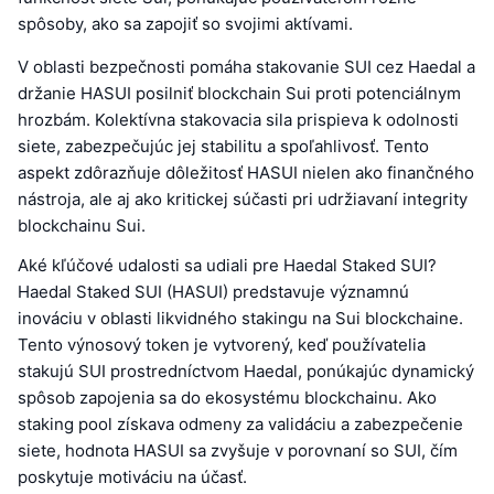
spôsoby, ako sa zapojiť so svojimi aktívami.
V oblasti bezpečnosti pomáha stakovanie SUI cez Haedal a
držanie HASUI posilniť blockchain Sui proti potenciálnym
hrozbám. Kolektívna stakovacia sila prispieva k odolnosti
siete, zabezpečujúc jej stabilitu a spoľahlivosť. Tento
aspekt zdôrazňuje dôležitosť HASUI nielen ako finančného
nástroja, ale aj ako kritickej súčasti pri udržiavaní integrity
blockchainu Sui.
Aké kľúčové udalosti sa udiali pre Haedal Staked SUI?
Haedal Staked SUI (HASUI) predstavuje významnú
inováciu v oblasti likvidného stakingu na Sui blockchaine.
Tento výnosový token je vytvorený, keď používatelia
stakujú SUI prostredníctvom Haedal, ponúkajúc dynamický
spôsob zapojenia sa do ekosystému blockchainu. Ako
staking pool získava odmeny za validáciu a zabezpečenie
siete, hodnota HASUI sa zvyšuje v porovnaní so SUI, čím
poskytuje motiváciu na účasť.