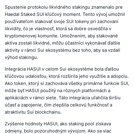
Spustenie protokolu likvidného stakingu znamenalo pre
Haedal Staked SUI kľúčový moment. Tento vývoj umožnil
používateľom stakovať svoje SUI tokeny pri zachovaní
likvidity, čo je vlastnosť, ktorá sa dobre osvedčila v
kryptomenovej komunite. Umožnením, aby stakované
aktíva zostali likvidné, môžu účastníci vykonávať ďalšie
aktivity v rámci Sui ekosystému bez toho, aby sa vzdali
výhod stakingu.
Integrácia HASUI v celom Sui ekosystéme bola ďalšou
kľúčovou udalosťou, ktorá rozšírila jeho využitie a adopciu.
Ako token, ktorý si zachováva všetky primárne funkcie SUI,
môže byť HASUI použitý na rôznych platformách a
aplikáciách v rámci siete. Táto integrácia uľahčila širšiu
účasť a zapojenie, čím zlepšila celkovú funkčnosť a
atraktivitu Sui blockchainu.
Zvýšenie hodnoty HASUI, ako staking pool získava
odmeny, bolo pozoruhodným vývojom. Ako sa viac