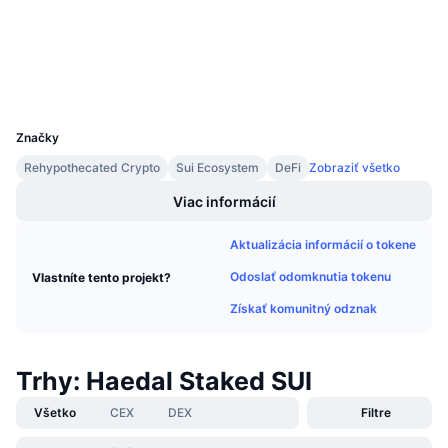
Nadchádzajúce predaje
suivision.xyz
Sadzby financovania
Učte sa a zarábajte
Prieskumníci
Peňaženky
Kalendáre
UCID
29402
Značky
Kalendár ICO
Rehypothecated Crypto
Sui Ecosystem
DeFi
Zobraziť všetko
Kalendár udalostí
Viac informácií
Aktualizácia informácií o tokene
Odoslať odomknutia tokenu
Vlastníte tento projekt?
Získať komunitný odznak
Trhy: Haedal Staked SUI
Všetko
CEX
DEX
Filtre