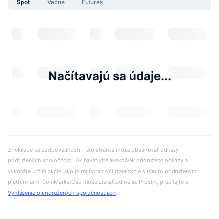
Spot
Večné
Futures
Načítavajú sa údaje...
Zrieknutie sa zodpovednosti: Táto stránka môže obsahovať odkazy
pridružených spoločností. Ak navštívite akékoľvek pridružené odkazy a
vykonáte určité akcie, ako je registrácia či transakcie s týmito pridruženými
platformami, CoinMarketCap môže získať odmenu. Prosím, prečítajte si
Vyhlásenie o pridružených spoločnostiach
.