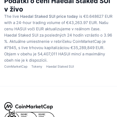
Podatki o ceni Haedal Staked SUI
v živo
The live
Haedal Staked SUI price today
is €0.648627 EUR
with a 24-hour trading volume of €43,263.97 EUR.
Našu
cenu HASUI voči EUR aktualizujeme v reálnom čase.
Haedal Staked SUI za posledných 24 hodín vzrástlo o 3.96
%.
Aktuálne umiestnenie v rebríčeku CoinMarketCap je
#7945, s live trhovou kapitalizáciou €35,289,849 EUR.
Objem v obehu je 54,407,011 HASUI mincí
a maximálny
obeh nie je k dispozícii.
CoinMarketCap
Tokeny
Haedal Staked SUI