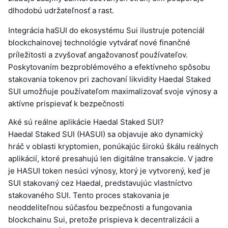
dlhodobú udržateľnosť a rast.
Integrácia haSUI do ekosystému Sui ilustruje potenciál
blockchainovej technológie vytvárať nové finančné
príležitosti a zvyšovať angažovanosť používateľov.
Poskytovaním bezproblémového a efektívneho spôsobu
stakovania tokenov pri zachovaní likvidity Haedal Staked
SUI umožňuje používateľom maximalizovať svoje výnosy a
aktívne prispievať k bezpečnosti
Aké sú reálne aplikácie Haedal Staked SUI?
Haedal Staked SUI (HASUI) sa objavuje ako dynamický
hráč v oblasti kryptomien, ponúkajúc širokú škálu reálnych
aplikácií, ktoré presahujú len digitálne transakcie. V jadre
je HASUI token nesúci výnosy, ktorý je vytvorený, keď je
SUI stakovaný cez Haedal, predstavujúc vlastníctvo
stakovaného SUI. Tento proces stakovania je
neoddeliteľnou súčasťou bezpečnosti a fungovania
blockchainu Sui, pretože prispieva k decentralizácii a