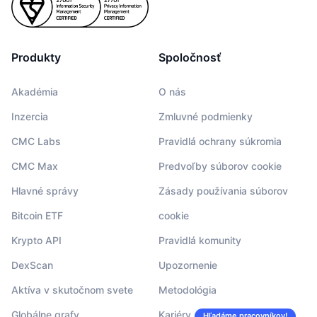
Produkty
Spoločnosť
Akadémia
O nás
Inzercia
Zmluvné podmienky
CMC Labs
Pravidlá ochrany súkromia
CMC Max
Predvoľby súborov cookie
Hlavné správy
Zásady používania súborov
Bitcoin ETF
cookie
Krypto API
Pravidlá komunity
DexScan
Upozornenie
Aktíva v skutočnom svete
Metodológia
Globálne grafy
Kariéry
Hľadáme pracovníkov!