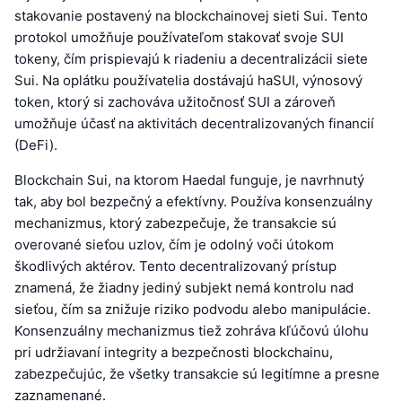
stakovanie postavený na blockchainovej sieti Sui. Tento
protokol umožňuje používateľom stakovať svoje SUI
tokeny, čím prispievajú k riadeniu a decentralizácii siete
Sui. Na oplátku používatelia dostávajú haSUI, výnosový
token, ktorý si zachováva užitočnosť SUI a zároveň
umožňuje účasť na aktivitách decentralizovaných financií
(DeFi).
Blockchain Sui, na ktorom Haedal funguje, je navrhnutý
tak, aby bol bezpečný a efektívny. Používa konsenzuálny
mechanizmus, ktorý zabezpečuje, že transakcie sú
overované sieťou uzlov, čím je odolný voči útokom
škodlivých aktérov. Tento decentralizovaný prístup
znamená, že žiadny jediný subjekt nemá kontrolu nad
sieťou, čím sa znižuje riziko podvodu alebo manipulácie.
Konsenzuálny mechanizmus tiež zohráva kľúčovú úlohu
pri udržiavaní integrity a bezpečnosti blockchainu,
zabezpečujúc, že všetky transakcie sú legitímne a presne
zaznamenané.