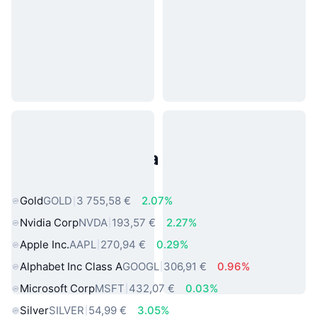
Populárne aktíva z reálneho
sveta
Gold
GOLD
3 755,58 €
2.07%
Nvidia Corp
NVDA
193,57 €
2.27%
Apple Inc.
AAPL
270,94 €
0.29%
Alphabet Inc Class A
GOOGL
306,91 €
0.96%
Microsoft Corp
MSFT
432,07 €
0.03%
Silver
SILVER
54,99 €
3.05%