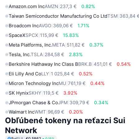
Amazon.com Inc
AMZN
237,3 €
0.82%
Taiwan Semiconductor Manufacturing Co Ltd
TSM
363,84 
Broadcom Inc
AVGO
369,06 €
1.71%
SpaceX
SPCX
115,99 €
15.83%
Meta Platforms, Inc.
META
511,82 €
0.37%
Tesla, Inc.
TSLA
284,58 €
2.83%
Berkshire Hathaway Inc Class B
BRK.B
451,01 €
0.54%
Eli Lilly And Co
LLY
1 025,84 €
0.52%
Micron Technology Inc
MU
761,19 €
0.44%
SK Hynix
SKHY
119,5 €
3.92%
JPmorgan Chase & Co
JPM
309,79 €
0.34%
Walmart Inc
WMT
96,69 €
0.20%
Obľúbené tokeny na reťazci Sui
Network
Sui
SUI
€0.5862
0.15%