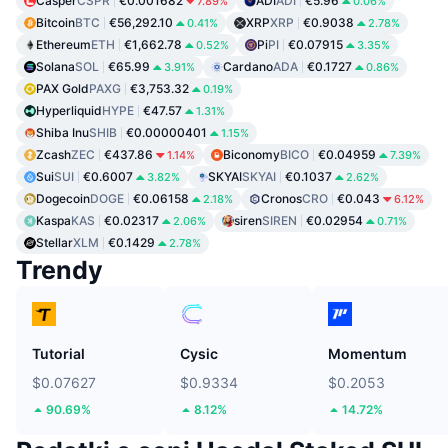
Casper
CSPR
€0.001682
ADI
ADI
€5.96
7.89%
0.06%
Bitcoin
BTC
€56,292.10
XRP
XRP
€0.9038
0.41%
2.78%
Ethereum
ETH
€1,662.78
Pi
PI
€0.07915
0.52%
3.35%
Solana
SOL
€65.99
Cardano
ADA
€0.1727
3.91%
0.86%
PAX Gold
PAXG
€3,753.32
0.19%
Hyperliquid
HYPE
€47.57
1.31%
Shiba Inu
SHIB
€0.00000401
1.15%
Zcash
ZEC
€437.86
Biconomy
BICO
€0.04959
1.14%
7.39%
Sui
SUI
€0.6007
SKYAI
SKYAI
€0.1037
3.82%
2.62%
Dogecoin
DOGE
€0.06158
Cronos
CRO
€0.043
2.18%
6.12%
Kaspa
KAS
€0.02317
siren
SIREN
€0.02954
2.06%
0.71%
Stellar
XLM
€0.1429
2.78%
Trendy
Tutorial
Cysic
Momentum
$0.07627
$0.9334
$0.2053
90.69%
8.12%
14.72%