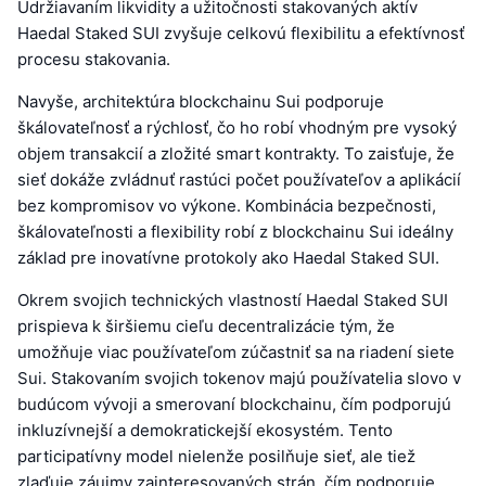
Udržiavaním likvidity a užitočnosti stakovaných aktív
Haedal Staked SUI zvyšuje celkovú flexibilitu a efektívnosť
procesu stakovania.
Navyše, architektúra blockchainu Sui podporuje
škálovateľnosť a rýchlosť, čo ho robí vhodným pre vysoký
objem transakcií a zložité smart kontrakty. To zaisťuje, že
sieť dokáže zvládnuť rastúci počet používateľov a aplikácií
bez kompromisov vo výkone. Kombinácia bezpečnosti,
škálovateľnosti a flexibility robí z blockchainu Sui ideálny
základ pre inovatívne protokoly ako Haedal Staked SUI.
Okrem svojich technických vlastností Haedal Staked SUI
prispieva k širšiemu cieľu decentralizácie tým, že
umožňuje viac používateľom zúčastniť sa na riadení siete
Sui. Stakovaním svojich tokenov majú používatelia slovo v
budúcom vývoji a smerovaní blockchainu, čím podporujú
inkluzívnejší a demokratickejší ekosystém. Tento
participatívny model nielenže posilňuje sieť, ale tiež
zlaďuje záujmy zainteresovaných strán, čím podporuje