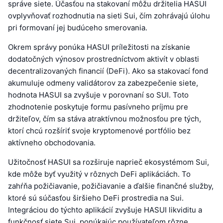
správe siete. Účasťou na stakovaní môžu držitelia HASUI
ovplyvňovať rozhodnutia na sieti Sui, čím zohrávajú úlohu
pri formovaní jej budúceho smerovania.
Okrem správy ponúka HASUI príležitosti na získanie
dodatočných výnosov prostredníctvom aktivít v oblasti
decentralizovaných financií (DeFi). Ako sa stakovací fond
akumuluje odmeny validátorov za zabezpečenie siete,
hodnota HASUI sa zvyšuje v porovnaní so SUI. Toto
zhodnotenie poskytuje formu pasívneho príjmu pre
držiteľov, čím sa stáva atraktívnou možnosťou pre tých,
ktorí chcú rozšíriť svoje kryptomenové portfólio bez
aktívneho obchodovania.
Užitočnosť HASUI sa rozširuje naprieč ekosystémom Sui,
kde môže byť využitý v rôznych DeFi aplikáciách. To
zahŕňa požičiavanie, požičiavanie a ďalšie finančné služby,
ktoré sú súčasťou širšieho DeFi prostredia na Sui.
Integráciou do týchto aplikácií zvyšuje HASUI likviditu a
funkčnosť siete Sui, ponúkajúc používateľom rôzne