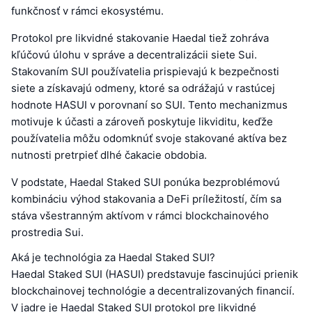
funkčnosť v rámci ekosystému.
Protokol pre likvidné stakovanie Haedal tiež zohráva
kľúčovú úlohu v správe a decentralizácii siete Sui.
Stakovaním SUI používatelia prispievajú k bezpečnosti
siete a získavajú odmeny, ktoré sa odrážajú v rastúcej
hodnote HASUI v porovnaní so SUI. Tento mechanizmus
motivuje k účasti a zároveň poskytuje likviditu, keďže
používatelia môžu odomknúť svoje stakované aktíva bez
nutnosti pretrpieť dlhé čakacie obdobia.
V podstate, Haedal Staked SUI ponúka bezproblémovú
kombináciu výhod stakovania a DeFi príležitostí, čím sa
stáva všestranným aktívom v rámci blockchainového
prostredia Sui.
Aká je technológia za Haedal Staked SUI?
Haedal Staked SUI (HASUI) predstavuje fascinujúci prienik
blockchainovej technológie a decentralizovaných financií.
V jadre je Haedal Staked SUI protokol pre likvidné