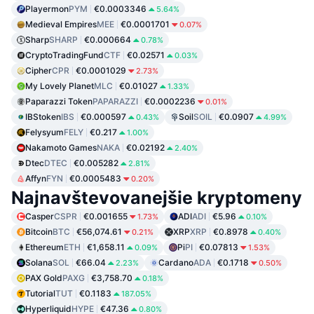
Playermon
PYM
€0.0003346
5.64%
Medieval Empires
MEE
€0.0001701
0.07%
Sharp
SHARP
€0.000664
0.78%
CryptoTradingFund
CTF
€0.02571
0.03%
Cipher
CPR
€0.0001029
2.73%
My Lovely Planet
MLC
€0.01027
1.33%
Paparazzi Token
PAPARAZZI
€0.0002236
0.01%
IBStoken
IBS
€0.000597
Soil
SOIL
€0.0907
0.43%
4.99%
Felysyum
FELY
€0.217
1.00%
Nakamoto Games
NAKA
€0.02192
2.40%
Dtec
DTEC
€0.005282
2.81%
Affyn
FYN
€0.0005483
0.20%
Najnavštevovanejšie kryptomeny
Casper
CSPR
€0.001655
ADI
ADI
€5.96
1.73%
0.10%
Bitcoin
BTC
€56,074.61
XRP
XRP
€0.8978
0.21%
0.40%
Ethereum
ETH
€1,658.11
Pi
PI
€0.07813
0.09%
1.53%
Solana
SOL
€66.04
Cardano
ADA
€0.1718
2.23%
0.50%
PAX Gold
PAXG
€3,758.70
0.18%
Tutorial
TUT
€0.1183
187.05%
Hyperliquid
HYPE
€47.36
0.80%