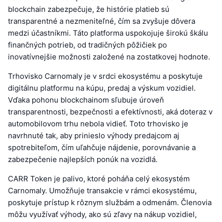
blockchain zabezpečuje, že histórie platieb sú
transparentné a nezmeniteľné, čím sa zvyšuje dôvera
medzi účastníkmi. Táto platforma uspokojuje širokú škálu
finančných potrieb, od tradičných pôžičiek po
inovatívnejšie možnosti založené na zostatkovej hodnote.
Trhovisko Carnomaly je v srdci ekosystému a poskytuje
digitálnu platformu na kúpu, predaj a výskum vozidiel.
Vďaka pohonu blockchainom sľubuje úroveň
transparentnosti, bezpečnosti a efektívnosti, aká doteraz v
automobilovom trhu nebola vidieť. Toto trhovisko je
navrhnuté tak, aby prinieslo výhody predajcom aj
spotrebiteľom, čím uľahčuje nájdenie, porovnávanie a
zabezpečenie najlepších ponúk na vozidlá.
CARR Token je palivo, ktoré poháňa celý ekosystém
Carnomaly. Umožňuje transakcie v rámci ekosystému,
poskytuje prístup k rôznym službám a odmenám. Členovia
môžu využívať výhody, ako sú zľavy na nákup vozidiel,