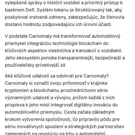
vylepšené správy o histórii vozidiel a prioritný prístup k
bazénom Defi. Systém tokenu je štruktúrovaný tak, aby
poskytoval vrstvené odmeny, zabezpečujúc, že členovia
dostanú hodnotu zodpovedajúcu ich úrovni účasti.
V podstate Carnomaly má transformovať automobilový
priemysel integráciou technológie blockchain do
kľúčových aspektov vlastníctva a transakcií s vozidlami.
Jeho ekosystém ponúka transparentnejší, bezpečnejší a
používateľsky prívetivejší zá
Aké kľúčové udalosti sa odohrali pre Carnomaly?
Carnomaly si označil svoju prítomnosť v krajinke
kryptomien a blockchainu prostredníctvom série
významných udalostí a vývojov, pričom každá z nich
prispieva k jeho misii integrovať digitálnu inováciu do
automobilového priemyslu. Cesta začala základným
krokom vytvorenia spoločnosti, čo pripravilo pôdu pre
sériu inovatívnych spustení a strategických partnerstiev
zameraných na revolúciu na trhu s automobilmi