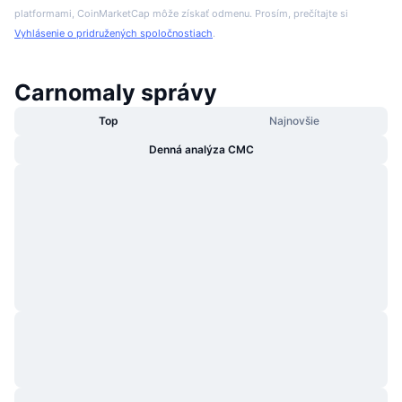
platformami, CoinMarketCap môže získať odmenu. Prosím, prečítajte si
Vyhlásenie o pridružených spoločnostiach
.
Carnomaly správy
Top
Najnovšie
Denná analýza CMC