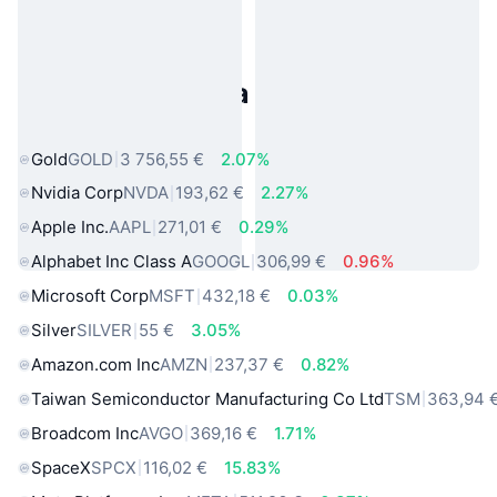
Populárne aktíva z reálneho
sveta
Gold
GOLD
3 756,55 €
2.07%
Nvidia Corp
NVDA
193,62 €
2.27%
Apple Inc.
AAPL
271,01 €
0.29%
Alphabet Inc Class A
GOOGL
306,99 €
0.96%
Microsoft Corp
MSFT
432,18 €
0.03%
Silver
SILVER
55 €
3.05%
Amazon.com Inc
AMZN
237,37 €
0.82%
Taiwan Semiconductor Manufacturing Co Ltd
TSM
363,94 
Broadcom Inc
AVGO
369,16 €
1.71%
SpaceX
SPCX
116,02 €
15.83%