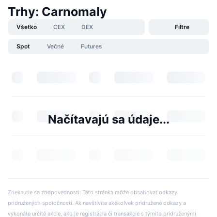
Trhy: Carnomaly
Všetko
CEX
DEX
Filtre
Spot
Večné
Futures
Načítavajú sa údaje...
Zrieknutie sa zodpovednosti: Táto stránka môže obsahovať odkazy
pridružených spoločností. Ak navštívite akékoľvek pridružené odkazy a
vykonáte určité akcie, ako je registrácia či transakcie s týmito pridruženými