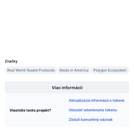
Nadchádzajúce predaje
Sadzby financovania
Učte sa a zarábajte
Sociálne siete
Kontraktné
0x9b76...54258E
3.4
Kalendáre
Hodnotenie (CertiK)
Prieskumníci
polygonscan.com
Kalendár ICO
Peňaženky
UCID
21704
Kalendár udalostí
Značky
Real World Assets Protocols
Made in America
Polygon Ecosystem
Boost
Viac informácií
Aktualizácia informácií o tokene
Odoslať odomknutia tokenu
Vlastníte tento projekt?
Získať komunitný odznak