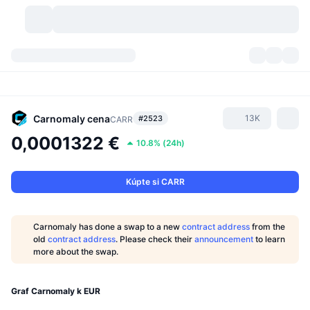
Kryptomeny
Prehľady
Kryptomeny
DexScan
Trhy
Poradie
Carnomaly
cena
13K
#2523
CARR
0,0001322 €
10.8%
(
24h
)
Signály
Burzy
Kategórie
New
Prehľad trhu
Trendujúce
Komunita
Historické záznamy
Spotový trh
Centralizované burzy
Kúpte si CARR
Nový
Informačné kanály
API
Odomknutia tokenov
Počet kryptomien
Spot
Carnomaly has done a swap to a new
contract address
from the
old
contract address
. Please check their
announcement
to learn
Rastúce
Témy
Výnosy
Produkty
Pokladnice Bitcoin
Deriváty
API
more about the swap.
Prieskumník mémov
Živé relácie
Aktíva v skutočnom svete
Pokladnice BNB
Produkty
Krypto API
Decentralizované burzy
Graf Carnomaly k EUR