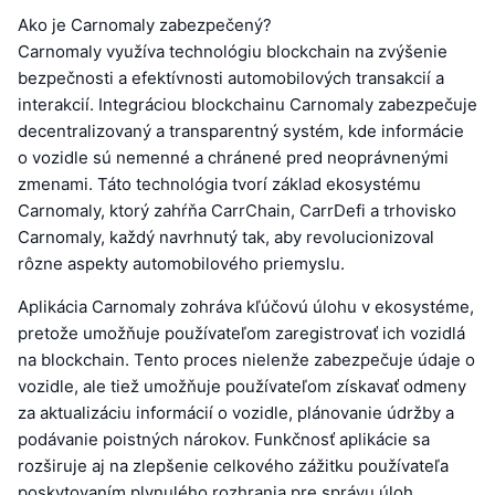
Ako je Carnomaly zabezpečený?
Carnomaly využíva technológiu blockchain na zvýšenie
bezpečnosti a efektívnosti automobilových transakcií a
interakcií. Integráciou blockchainu Carnomaly zabezpečuje
decentralizovaný a transparentný systém, kde informácie
o vozidle sú nemenné a chránené pred neoprávnenými
zmenami. Táto technológia tvorí základ ekosystému
Carnomaly, ktorý zahŕňa CarrChain, CarrDefi a trhovisko
Carnomaly, každý navrhnutý tak, aby revolucionizoval
rôzne aspekty automobilového priemyslu.
Aplikácia Carnomaly zohráva kľúčovú úlohu v ekosystéme,
pretože umožňuje používateľom zaregistrovať ich vozidlá
na blockchain. Tento proces nielenže zabezpečuje údaje o
vozidle, ale tiež umožňuje používateľom získavať odmeny
za aktualizáciu informácií o vozidle, plánovanie údržby a
podávanie poistných nárokov. Funkčnosť aplikácie sa
rozširuje aj na zlepšenie celkového zážitku používateľa
poskytovaním plynulého rozhrania pre správu úloh