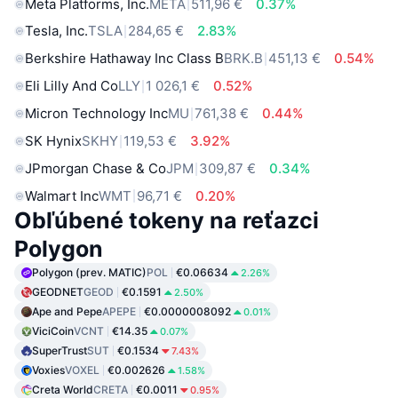
Meta Platforms, Inc.
META
511,96 €
0.37%
Tesla, Inc.
TSLA
284,65 €
2.83%
Berkshire Hathaway Inc Class B
BRK.B
451,13 €
0.54%
Eli Lilly And Co
LLY
1 026,1 €
0.52%
Micron Technology Inc
MU
761,38 €
0.44%
SK Hynix
SKHY
119,53 €
3.92%
JPmorgan Chase & Co
JPM
309,87 €
0.34%
Walmart Inc
WMT
96,71 €
0.20%
Obľúbené tokeny na reťazci
Polygon
Polygon (prev. MATIC)
POL
€0.06634
2.26%
GEODNET
GEOD
€0.1591
2.50%
Ape and Pepe
APEPE
€0.0000008092
0.01%
ViciCoin
VCNT
€14.35
0.07%
SuperTrust
SUT
€0.1534
7.43%
Voxies
VOXEL
€0.002626
1.58%
Creta World
CRETA
€0.0011
0.95%