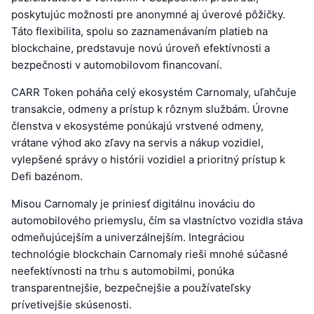
poskytujúc možnosti pre anonymné aj úverové pôžičky.
Táto flexibilita, spolu so zaznamenávaním platieb na
blockchaine, predstavuje novú úroveň efektívnosti a
bezpečnosti v automobilovom financovaní.
CARR Token poháňa celý ekosystém Carnomaly, uľahčuje
transakcie, odmeny a prístup k rôznym službám. Úrovne
členstva v ekosystéme ponúkajú vrstvené odmeny,
vrátane výhod ako zľavy na servis a nákup vozidiel,
vylepšené správy o histórii vozidiel a prioritný prístup k
Defi bazénom.
Misou Carnomaly je priniesť digitálnu inováciu do
automobilového priemyslu, čím sa vlastníctvo vozidla stáva
odmeňujúcejším a univerzálnejším. Integráciou
technológie blockchain Carnomaly rieši mnohé súčasné
neefektívnosti na trhu s automobilmi, ponúka
transparentnejšie, bezpečnejšie a používateľsky
prívetivejšie skúsenosti.