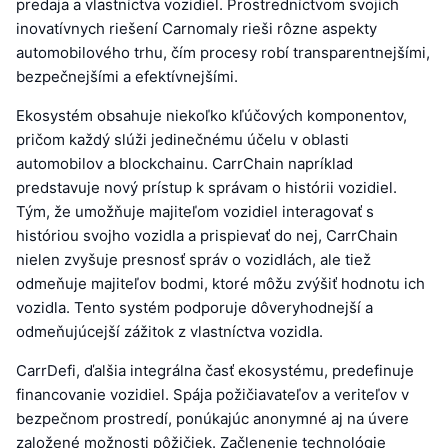
predaja a vlastníctva vozidiel. Prostredníctvom svojich
inovatívnych riešení Carnomaly rieši rôzne aspekty
automobilového trhu, čím procesy robí transparentnejšími,
bezpečnejšími a efektívnejšími.
Ekosystém obsahuje niekoľko kľúčových komponentov,
pričom každý slúži jedinečnému účelu v oblasti
automobilov a blockchainu. CarrChain napríklad
predstavuje nový prístup k správam o histórii vozidiel.
Tým, že umožňuje majiteľom vozidiel interagovať s
históriou svojho vozidla a prispievať do nej, CarrChain
nielen zvyšuje presnosť správ o vozidlách, ale tiež
odmeňuje majiteľov bodmi, ktoré môžu zvýšiť hodnotu ich
vozidla. Tento systém podporuje dôveryhodnejší a
odmeňujúcejší zážitok z vlastníctva vozidla.
CarrDefi, ďalšia integrálna časť ekosystému, predefinuje
financovanie vozidiel. Spája požičiavateľov a veriteľov v
bezpečnom prostredí, ponúkajúc anonymné aj na úvere
založené možnosti pôžičiek. Začlenenie technológie