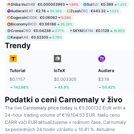
Shiba Inu
SHIB
€0.000003993
Sui
SUI
€0.599
1.64%
1.43%
Audiera
BEAT
€2.76
Zcash
ZEC
€443.32
50.38%
1.52%
Dogecoin
DOGE
€0.06062
0.29%
Biconomy
BICO
€0.06186
26.26%
Cronos
CRO
€0.04238
SKYAI
SKYAI
€0.1129
2.77%
19.80%
Kaspa
KAS
€0.02305
0.79%
Trendy
Tutorial
IoTeX
Audiera
$0.1157
$0.003305
$3.19
142.66%
45.9%
50.42%
Podatki o ceni Carnomaly v živo
The live
Carnomaly price today
is €0.000132 EUR with a
24-hour trading volume of €19,104.53 EUR.
Našu cenu
CARR voči EUR aktualizujeme v reálnom čase.
Carnomaly
za posledných 24 hodín vzrástlo o 10.81 %.
Aktuálne