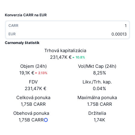
Trendy
Krypto ETF
Zistite
CMC MCP
Konverzia CARR na EUR
Nové
Bitcoin ETF
x402
Noviny
CARR
Krypto
EUR
Ethereum ETF
Akadémia
Carnomaly štatistík
Politika
Trhová kapitalizácia
Technická analýza
Preskúmať
231,47K €
10.8%
Šport
Objem (24h)
Vol/Mkt Cap (24h)
RSI
Videá
19,1K €
8,25%
2.13%
Financie
FDV
Likv./Trh. kap.
MACD
Glosár
231,47K €
0.04%
Technológia
Celková ponuka
Maximálna ponuka
Deriváty
Kampane
1,75B CARR
1.75B CARR
NFT
Obehová ponuka
Držitelia
Prehľad
Výsadky
1,75B CARR
1,74K
Celkové štatistiky NFT
Likvidácie
Diamantové odmeny
Website
Whitepaper
Web