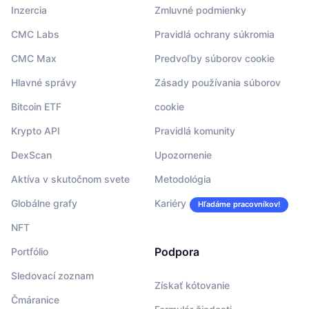
Inzercia
Zmluvné podmienky
CMC Labs
Pravidlá ochrany súkromia
CMC Max
Predvoľby súborov cookie
Hlavné správy
Zásady používania súborov
Bitcoin ETF
cookie
Krypto API
Pravidlá komunity
DexScan
Upozornenie
Aktíva v skutočnom svete
Metodológia
Globálne grafy
Kariéry
Hľadáme pracovníkov!
NFT
Podpora
Portfólio
Sledovací zoznam
Získať kótovanie
Čmáranice