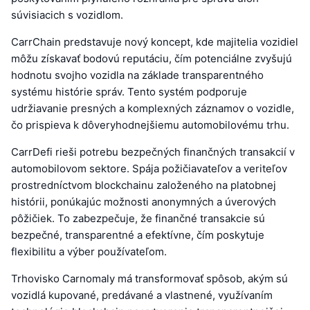
súvisiacich s vozidlom.
CarrChain predstavuje nový koncept, kde majitelia vozidiel
môžu získavať bodovú reputáciu, čím potenciálne zvyšujú
hodnotu svojho vozidla na základe transparentného
systému histórie správ. Tento systém podporuje
udržiavanie presných a komplexných záznamov o vozidle,
čo prispieva k dôveryhodnejšiemu automobilovému trhu.
CarrDefi rieši potrebu bezpečných finančných transakcií v
automobilovom sektore. Spája požičiavateľov a veriteľov
prostredníctvom blockchainu založeného na platobnej
histórii, ponúkajúc možnosti anonymných a úverových
pôžičiek. To zabezpečuje, že finančné transakcie sú
bezpečné, transparentné a efektívne, čím poskytuje
flexibilitu a výber používateľom.
Trhovisko Carnomaly má transformovať spôsob, akým sú
vozidlá kupované, predávané a vlastnené, využívaním