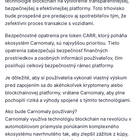
technológie blockchain na vytvorenie transparentnejšej,
bezpečnejšej a efektívnejšej platformy. Toto trhovisko
bude prospešné pre predajcov aj spotrebiteľov tým, že
zefektívni proces transakcie s vozidlami.
Bezpečnostné opatrenia pre token CARR, ktorý poháňa
ekosystém Carnomaly, sú najvyššou prioritou. Tieto
opatrenia zabezpečujú bezpečnosť finančných
prostriedkov a osobných informácií používateľov, čím
posilňujú celkový bezpečnostný rámec platformy.
Je dôležité, aby si používatelia vykonali vlastný výskum
pred zapojením sa do akéhokoľvek kryptomeny alebo
blockchainovej platformy, vrátane Carnomaly, aby plne
pochopili riziká a výhody spojené s týmito technológiami.
Ako bude Carnomaly používaný?
Carnomaly využíva technológiu blockchain na revolúciu v
automobilovom priemysle ponúkaním komplexného
ekosystému navrhnutého tak, aby zlepšil zážitok z kúpy,