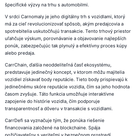
špecifické výzvy na trhu s automobilmi.
V srdci Carnomaly je jeho digitálny trh s vozidlami, ktorý
má za cieľ revolucionizovať spôsob, akým predajcovia a
spotrebitelia uskutočňujú transakcie. Tento trhový priestor
uľahčuje výskum, porovnávanie a objavovanie najlepších
ponúk, zabezpečujúc tak plynulý a efektívny proces kúpy
alebo predaja.
CarrChain, ďalšia neoddeliteľná časť ekosystému,
predstavuje jedinečný koncept, v ktorom môžu majitelia
vozidiel získavať body reputácie. Tieto body prispievajú k
jedinečnému skóre reputácie vozidla, čím sa jeho hodnota
časom zvyšuje. Táto funkcia umožňuje interaktívne
zapojenie do histórie vozidla, čím podporuje
transparentnosť a dôveru v transakcie s vozidlami.
CarrDefi sa vyznačuje tým, že ponúka riešenie
financovania založené na blockchaine. Spája
požičiavateľov s veriteľmi v bezpečnom prostredí,