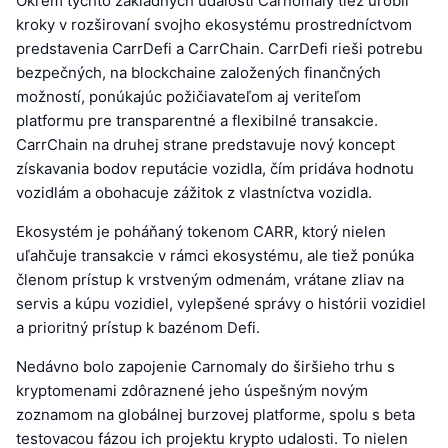
Okrem týchto základných udalostí Carnomaly tiež urobil
kroky v rozširovaní svojho ekosystému prostredníctvom
predstavenia CarrDefi a CarrChain. CarrDefi rieši potrebu
bezpečných, na blockchaine založených finančných
možností, ponúkajúc požičiavateľom aj veriteľom
platformu pre transparentné a flexibilné transakcie.
CarrChain na druhej strane predstavuje nový koncept
získavania bodov reputácie vozidla, čím pridáva hodnotu
vozidlám a obohacuje zážitok z vlastníctva vozidla.
Ekosystém je poháňaný tokenom CARR, ktorý nielen
uľahčuje transakcie v rámci ekosystému, ale tiež ponúka
členom prístup k vrstveným odmenám, vrátane zliav na
servis a kúpu vozidiel, vylepšené správy o histórii vozidiel
a prioritný prístup k bazénom Defi.
Nedávno bolo zapojenie Carnomaly do širšieho trhu s
kryptomenami zdôraznené jeho úspešným novým
zoznamom na globálnej burzovej platforme, spolu s beta
testovacou fázou ich projektu krypto udalosti. To nielen