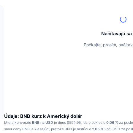
Načítavajú sa
Počkajte, prosím, načíta
Údaje: BNB kurz k Americký dolár
Miera konverzie
BNB na USD
je dnes $594.95.
Ide o pokles o
0.06 %
za posle
smer ceny BNB je klesajúci, pretože BNB je rastúci o
2.65 %
voči USD za pos