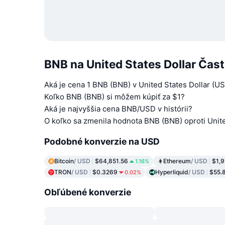
BNB na United States Dollar Čas
Aká je cena 1 BNB (BNB) v United States Dollar (U
Koľko BNB (BNB) si môžem kúpiť za $1?
Aká je najvyššia cena BNB/USD v histórii?
O koľko sa zmenila hodnota BNB (BNB) oproti Unite
Podobné konverzie na USD
Bitcoin
/ USD
$64,851.56
Ethereum
/ USD
$1,9
1.16%
TRON
/ USD
$0.3269
Hyperliquid
/ USD
$55.
0.02%
Obľúbené konverzie