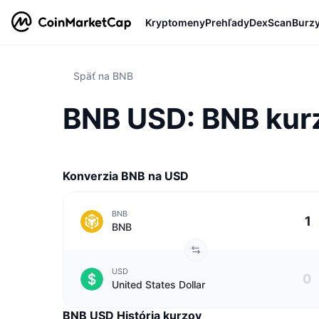
Kryptomeny
Prehľady
DexScan
Burz
Späť na BNB
BNB USD: BNB kurz
Konverzia BNB na USD
BNB
BNB
USD
United States Dollar
BNB USD História kurzov