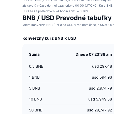
získavajú v čase dennej uzávierky o 00:00 (UTC+0). Kurz BNB 
USD sa za posledných 24 hodín znížil o 0.76%.
BNB / USD Prevodné tabuľky
Miera konverzie BNB (BNB) na USD v reálnom čase je $594.96 n
Konverzný kurz BNB k USD
Suma
Dnes o 07:23:38 am
0.5
BNB
usd 297.48
1
BNB
usd 594.96
5
BNB
usd 2,974.79
10
BNB
usd 5,949.58
50
BNB
usd 29,747.92