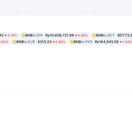
42
BNB
to IDR
Rp10,658,721.99
BNB
to BDT
BDT73,5
0.79%
0.88%
BNB
to EUR
€515.33
BNB
to PKR
₨164,945.08
0.83%
0.88%
1.04%