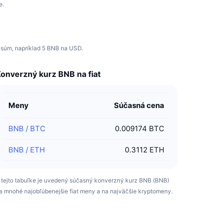
e.
 súm, napríklad 5 BNB na USD.
onverzný kurz BNB na fiat
Meny
Súčasná cena
BNB
/
BTC
0.009174 BTC
BNB
/
ETH
0.3112 ETH
 tejto tabuľke je uvedený súčasný konverzný kurz BNB (BNB)
a mnohé najobľúbenejšie fiat meny a na najväčšie kryptomeny.