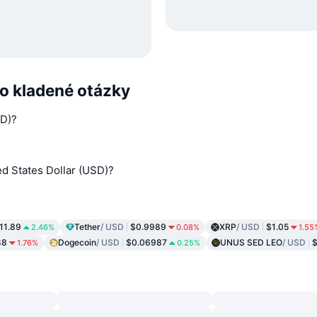
to kladené otázky
SD)?
d States Dollar (USD)?
11.89
Tether
/ USD
$0.9989
XRP
/ USD
$1.05
2.46%
0.08%
1.55
88
Dogecoin
/ USD
$0.06987
UNUS SED LEO
/ USD
$
1.76%
0.25%