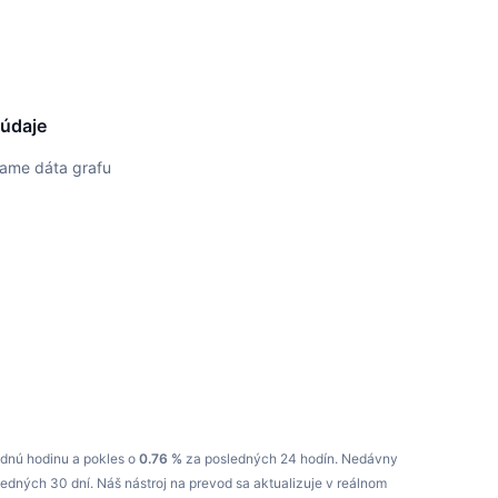
 údaje
vame dáta grafu
dnú hodinu a pokles o
0.76 %
za posledných 24 hodín.
Nedávny
ledných 30 dní.
Náš nástroj na prevod sa aktualizuje v reálnom