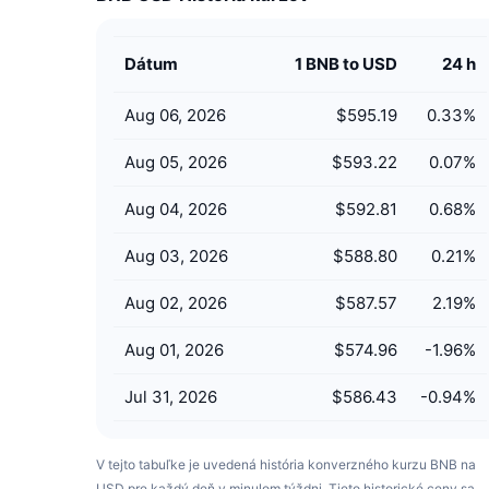
Dátum
1 BNB to USD
24 h
Aug 06, 2026
$595.19
0.33
%
Aug 05, 2026
$593.22
0.07
%
Aug 04, 2026
$592.81
0.68
%
Aug 03, 2026
$588.80
0.21
%
Aug 02, 2026
$587.57
2.19
%
Aug 01, 2026
$574.96
-1.96
%
Jul 31, 2026
$586.43
-0.94
%
V tejto tabuľke je uvedená história konverzného kurzu BNB na
USD pre každý deň v minulom týždni. Tieto historické ceny sa