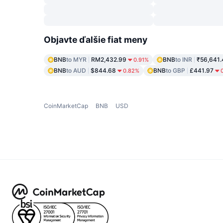
Objavte ďalšie fiat meny
BNB
to MYR
RM2,432.99
BNB
to INR
₹56,641.
0.91%
BNB
to AUD
$844.68
BNB
to GBP
£441.97
0.82%
CoinMarketCap
BNB
USD