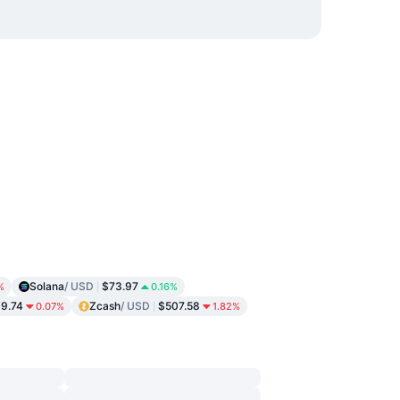
Solana
/ USD
$73.97
%
0.16%
9.74
Zcash
/ USD
$507.58
0.07%
1.82%