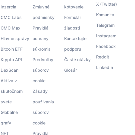
X (Twitter)
Inzercia
Zmluvné
kótovanie
Komunita
CMC Labs
podmienky
Formulár
Telegram
CMC Max
Pravidlá
žiadosti
Instagram
Hlavné správy
ochrany
Kontaktujte
Facebook
Bitcoin ETF
súkromia
podporu
Reddit
Krypto API
Predvoľby
Časté otázky
LinkedIn
DexScan
súborov
Glosár
Aktíva v
cookie
skutočnom
Zásady
svete
používania
Globálne
súborov
grafy
cookie
NFT
Pravidlá