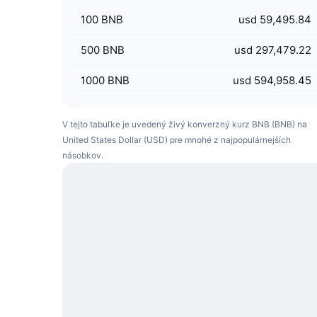
100
BNB
usd 59,495.84
500
BNB
usd 297,479.22
1000
BNB
usd 594,958.45
V tejto tabuľke je uvedený živý konverzný kurz BNB (BNB) na
United States Dollar (USD) pre mnohé z najpopulárnejších
násobkov.