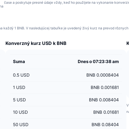
čase a poskytuje presné údaje vždy, keď ho použijete na vykonanie konverzi
na
a každý 1 BNB. V nasledujúcej tabuľke je uvedený živý kurz na prevod rôznych
Konverzný kurz USD k BNB
K
Suma
Dnes o 07:23:38 am
0.5
USD
BNB 0.0008404
1
USD
BNB 0.001681
5
USD
BNB 0.008404
V
10
USD
BNB 0.01681
n
50
USD
BNB 0.08404