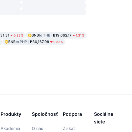
31.31
BNB
to THB
฿19,662.17
0.83%
1.31%
BNB
to PHP
₱36,167.98
0.88%
Produkty
Spoločnosť
Podpora
Sociálne
siete
Akadémia
O nás
Získať