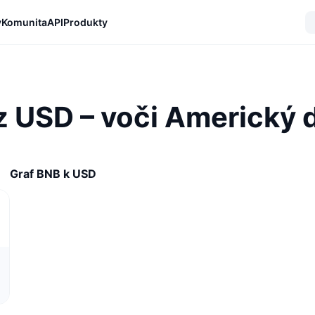
y
Komunita
API
Produkty
 USD – voči Americký d
Graf BNB k USD