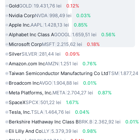
Gold
GOLD
19.431,76 lei
0.12%
Nvidia Corp
NVDA
998,49 lei
0.03%
Apple Inc.
AAPL
1.428,13 lei
0.85%
Alphabet Inc Class A
GOOGL
1.659,51 lei
0.56%
Microsoft Corp
MSFT
2.215,62 lei
0.18%
Silver
SILVER
281,44 lei
0.09%
Amazon.com Inc
AMZN
1.251 lei
0.76%
Taiwan Semiconductor Manufacturing Co Ltd
TSM
1.877,24 
Broadcom Inc
AVGO
1.904,88 lei
0.01%
Meta Platforms, Inc.
META
2.704,27 lei
0.87%
SpaceX
SPCX
501,22 lei
1.67%
Tesla, Inc.
TSLA
1.464,76 lei
0.04%
Berkshire Hathaway Inc Class B
BRK.B
2.362,92 lei
0.01%
Eli Lilly And Co
LLY
5.379,39 lei
0.98%