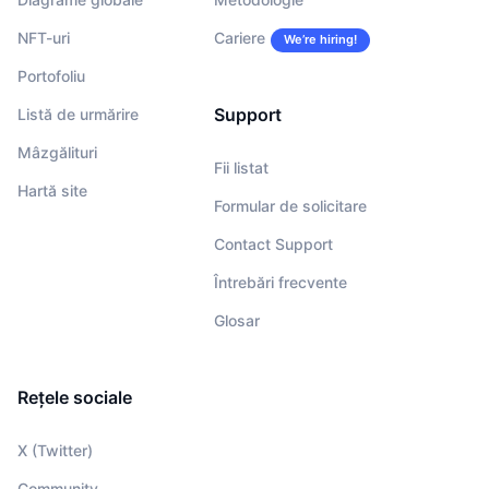
NFT-uri
Cariere
We’re hiring!
Portofoliu
Support
Listă de urmărire
Mâzgălituri
Fii listat
Hartă site
Formular de solicitare
Contact Support
Întrebări frecvente
Glosar
Rețele sociale
X (Twitter)
Community