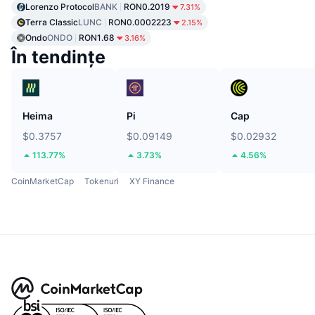
Lorenzo Protocol
BANK
RON0.2019
7.31%
Terra Classic
LUNC
RON0.0002223
2.15%
Ondo
ONDO
RON1.68
3.16%
În tendințe
Heima
Pi
Cap
$0.3757
$0.09149
$0.02932
113.77%
3.73%
4.56%
CoinMarketCap
Tokenuri
XY Finance