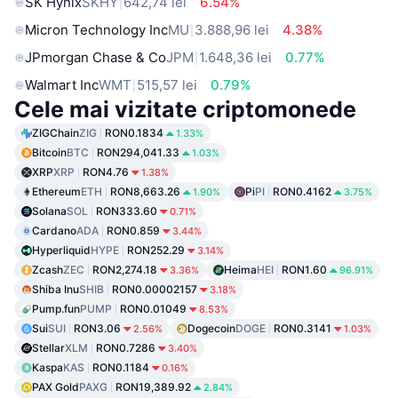
SK Hynix
SKHY
642,74 lei
6.54%
Micron Technology Inc
MU
3.888,96 lei
4.38%
JPmorgan Chase & Co
JPM
1.648,36 lei
0.77%
Walmart Inc
WMT
515,57 lei
0.79%
Cele mai vizitate criptomonede
ZIGChain
ZIG
RON0.1834
1.33%
Bitcoin
BTC
RON294,041.33
1.03%
XRP
XRP
RON4.76
1.38%
Ethereum
ETH
RON8,663.26
Pi
PI
RON0.4162
1.90%
3.75%
Solana
SOL
RON333.60
0.71%
Cardano
ADA
RON0.859
3.44%
Hyperliquid
HYPE
RON252.29
3.14%
Zcash
ZEC
RON2,274.18
Heima
HEI
RON1.60
3.36%
96.91%
Shiba Inu
SHIB
RON0.00002157
3.18%
Pump.fun
PUMP
RON0.01049
8.53%
Sui
SUI
RON3.06
Dogecoin
DOGE
RON0.3141
2.56%
1.03%
Stellar
XLM
RON0.7286
3.40%
Kaspa
KAS
RON0.1184
0.16%
PAX Gold
PAXG
RON19,389.92
2.84%