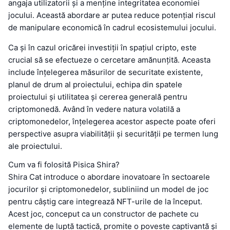
angaja utilizatorii și a menține integritatea economiei
jocului. Această abordare ar putea reduce potențial riscul
de manipulare economică în cadrul ecosistemului jocului.
Ca și în cazul oricărei investiții în spațiul cripto, este
crucial să se efectueze o cercetare amănunțită. Aceasta
include înțelegerea măsurilor de securitate existente,
planul de drum al proiectului, echipa din spatele
proiectului și utilitatea și cererea generală pentru
criptomonedă. Având în vedere natura volatilă a
criptomonedelor, înțelegerea acestor aspecte poate oferi
perspective asupra viabilității și securității pe termen lung
ale proiectului.
Cum va fi folosită Pisica Shira?
Shira Cat introduce o abordare inovatoare în sectoarele
jocurilor și criptomonedelor, subliniind un model de joc
pentru câștig care integrează NFT-urile de la început.
Acest joc, conceput ca un constructor de pachete cu
elemente de luptă tactică, promite o poveste captivantă și