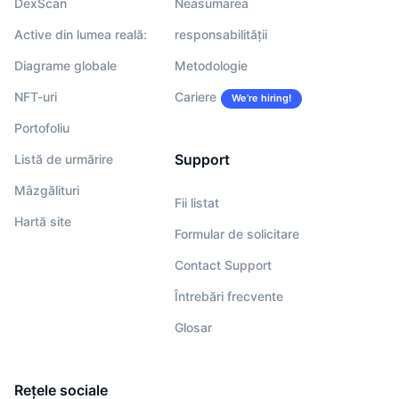
DexScan
Neasumarea
Active din lumea reală:
responsabilității
Diagrame globale
Metodologie
NFT-uri
Cariere
We’re hiring!
Portofoliu
Support
Listă de urmărire
Mâzgălituri
Fii listat
Hartă site
Formular de solicitare
Contact Support
Întrebări frecvente
Glosar
Rețele sociale