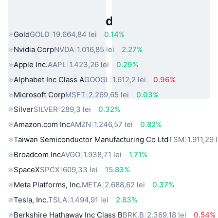
Active Populare din Lumea Reală
Gold
GOLD
19.664,84 lei
0.14%
Nvidia Corp
NVDA
1.016,85 lei
2.27%
Apple Inc.
AAPL
1.423,26 lei
0.29%
Alphabet Inc Class A
GOOGL
1.612,2 lei
0.96%
Microsoft Corp
MSFT
2.269,65 lei
0.03%
Silver
SILVER
289,3 lei
0.32%
Amazon.com Inc
AMZN
1.246,57 lei
0.82%
Taiwan Semiconductor Manufacturing Co Ltd
TSM
1.911,29 l
Broadcom Inc
AVGO
1.938,71 lei
1.71%
SpaceX
SPCX
609,33 lei
15.83%
Meta Platforms, Inc.
META
2.688,62 lei
0.37%
Tesla, Inc.
TSLA
1.494,91 lei
2.83%
Berkshire Hathaway Inc Class B
BRK.B
2.369,18 lei
0.54%