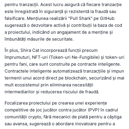
pentru tranzacții. Acest lucru asigură că fiecare tranzacție
este înregistrată în siguranță și rezistentă la fraudă sau
falsificare. Mențiunea realizării "Pull Shark" pe GitHub
sugerează o dezvoltare activă și contribuții la baza de cod
a proiectului, indicând un angajament de a menține și
îmbunătăți măsurile de securitate.
În plus, Shira Cat incorporează funcții precum
împrumuturi, NFT-uri (Token-uri Ne-Fungibile) și token-uri
pentru fani, care sunt construite pe contracte inteligente.
Contractele inteligente automatizează tranzacțiile și impun
termenii unui acord direct pe blockchain, securizând și mai
mult ecosistemul prin eliminarea necesității
intermediarilor și reducerea riscului de fraudă.
Focalizarea proiectului pe crearea unei experiențe
competitive de joc jucător contra jucător (PVP) în cadrul
comunității crypto, fără mecanici de plată pentru a câștiga
sau avansa, sugerează o abordare inovatoare pentru a