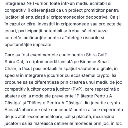
integrarea NFT-urilor, toate într-un mediu echitabil și
competitiv, îl diferențiază ca un proiect promițător pentru
jucători și entuziaști ai criptomonedelor deopotrivă. Ca și
în cazul oricărei investiții în criptomonede sau proiecte de
jocuri, participanții potențiali ar trebui să efectueze
cercetări amănunțite pentru a înțelege riscurile și
oportunitățile implicate.
Care au fost evenimentele cheie pentru Shira Cat?
Shira Cat, o criptomonedă lansată pe Binance Smart
Chain, a făcut pași notabili în spațiul valutelor digitale, în
special în integrarea jocurilor cu ecosistemul crypto. Își
propune să se diferențieze prin crearea unui mediu de joc
competitiv jucător contra jucător (PVP), care reprezintă o
abatere de la modelele prevalente "Plătește Pentru A
Câștiga" și "Plătește Pentru A Câștiga" din jocurile crypto.
Această abordare este concepută pentru a face experiența
de joc atât recompensatoare, cât și plăcută, încurajând
jucătorii să își mărească deținerile monedei prin joc, în loc