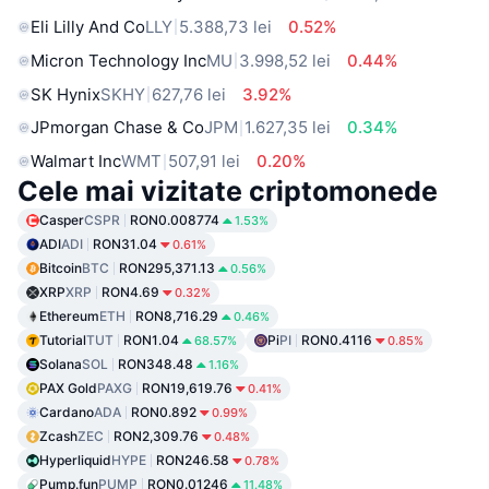
Eli Lilly And Co
LLY
5.388,73 lei
0.52%
Micron Technology Inc
MU
3.998,52 lei
0.44%
SK Hynix
SKHY
627,76 lei
3.92%
JPmorgan Chase & Co
JPM
1.627,35 lei
0.34%
Walmart Inc
WMT
507,91 lei
0.20%
Cele mai vizitate criptomonede
Casper
CSPR
RON0.008774
1.53%
ADI
ADI
RON31.04
0.61%
Bitcoin
BTC
RON295,371.13
0.56%
XRP
XRP
RON4.69
0.32%
Ethereum
ETH
RON8,716.29
0.46%
Tutorial
TUT
RON1.04
Pi
PI
RON0.4116
68.57%
0.85%
Solana
SOL
RON348.48
1.16%
PAX Gold
PAXG
RON19,619.76
0.41%
Cardano
ADA
RON0.892
0.99%
Zcash
ZEC
RON2,309.76
0.48%
Hyperliquid
HYPE
RON246.58
0.78%
Pump.fun
PUMP
RON0.01246
11.48%