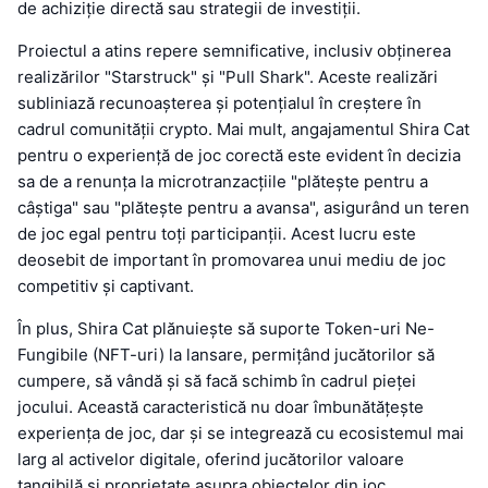
de achiziție directă sau strategii de investiții.
Proiectul a atins repere semnificative, inclusiv obținerea
realizărilor "Starstruck" și "Pull Shark". Aceste realizări
subliniază recunoașterea și potențialul în creștere în
cadrul comunității crypto. Mai mult, angajamentul Shira Cat
pentru o experiență de joc corectă este evident în decizia
sa de a renunța la microtranzacțiile "plătește pentru a
câștiga" sau "plătește pentru a avansa", asigurând un teren
de joc egal pentru toți participanții. Acest lucru este
deosebit de important în promovarea unui mediu de joc
competitiv și captivant.
În plus, Shira Cat plănuiește să suporte Token-uri Ne-
Fungibile (NFT-uri) la lansare, permițând jucătorilor să
cumpere, să vândă și să facă schimb în cadrul pieței
jocului. Această caracteristică nu doar îmbunătățește
experiența de joc, dar și se integrează cu ecosistemul mai
larg al activelor digitale, oferind jucătorilor valoare
tangibilă și proprietate asupra obiectelor din joc.