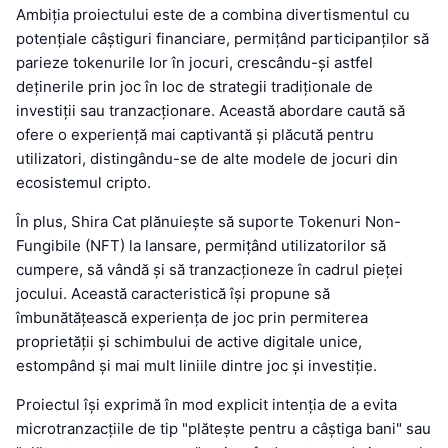
Ambiția proiectului este de a combina divertismentul cu
potențiale câștiguri financiare, permițând participanților să
parieze tokenurile lor în jocuri, crescându-și astfel
deținerile prin joc în loc de strategii tradiționale de
investiții sau tranzacționare. Această abordare caută să
ofere o experiență mai captivantă și plăcută pentru
utilizatori, distingându-se de alte modele de jocuri din
ecosistemul cripto.
În plus, Shira Cat plănuiește să suporte Tokenuri Non-
Fungibile (NFT) la lansare, permițând utilizatorilor să
cumpere, să vândă și să tranzacționeze în cadrul pieței
jocului. Această caracteristică își propune să
îmbunătățească experiența de joc prin permiterea
proprietății și schimbului de active digitale unice,
estompând și mai mult liniile dintre joc și investiție.
Proiectul își exprimă în mod explicit intenția de a evita
microtranzacțiile de tip "plătește pentru a câștiga bani" sau