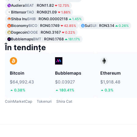
Audiera
BEAT
RON11.82
12.73%
Bittensor
TAO
RON921.09
1.86%
Shiba Inu
SHIB
RON0.00002118
1.45%
Biconomy
BICO
RON0.1749
Sui
SUI
RON3.14
42.85%
0.26%
Dogecoin
DOGE
RON0.3167
0.22%
Bubblemaps
BMT
RON0.1768
181.17%
În tendințe
Bitcoin
Bubblemaps
Ethereum
$64,992.43
$0.03927
$1,918.48
0.38%
180.41%
0.3%
CoinMarketCap
Tokenuri
Shira Cat