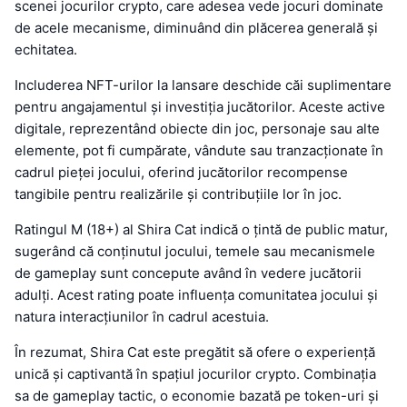
scenei jocurilor crypto, care adesea vede jocuri dominate
de acele mecanisme, diminuând din plăcerea generală și
echitatea.
Includerea NFT-urilor la lansare deschide căi suplimentare
pentru angajamentul și investiția jucătorilor. Aceste active
digitale, reprezentând obiecte din joc, personaje sau alte
elemente, pot fi cumpărate, vândute sau tranzacționate în
cadrul pieței jocului, oferind jucătorilor recompense
tangibile pentru realizările și contribuțiile lor în joc.
Ratingul M (18+) al Shira Cat indică o țintă de public matur,
sugerând că conținutul jocului, temele sau mecanismele
de gameplay sunt concepute având în vedere jucătorii
adulți. Acest rating poate influența comunitatea jocului și
natura interacțiunilor în cadrul acestuia.
În rezumat, Shira Cat este pregătit să ofere o experiență
unică și captivantă în spațiul jocurilor crypto. Combinația
sa de gameplay tactic, o economie bazată pe token-uri și