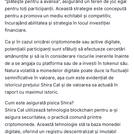
"plătește pentru a avansa", asigurând un teren de joc egal
pentru toți participanții. Această strategie este concepută
pentru a promova un mediu echitabil și competitiv,
încurajând abilitatea și strategia în locul investiției
financiare.
Ca și în cazul oricărei criptomonede sau active digitale,
potențialii participanți sunt sfătuiți să efectueze cercetări
amănunțite și să ia în considerare riscurile inerente înainte
de a se angaja cu platforma sau de a investi în tokenul său.
Natura volatilă a monedelor digitale poate duce la fluctuații
semnificative în valoare, așa cum este evidențiat de
istoricul prețului Shira Cat și de valoarea sa actuală în
raport cu maximul istoric.
Cum este asigurată pisica Shira?
Shira Cat utilizează tehnologia blockchain pentru a-și
asigura securitatea, o practică comună printre
criptomonede. Această tehnologie stă la baza monedei
digitale, oferind un registru descentralizat și imutabil