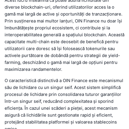
Acest lucru înseamnă că poate aduna lichiditate din
diverse blockchain-uri, oferind utilizatorilor acces la o
gamă mai largă de active și oportunități de tranzacționare.
Prin susținerea mai multor lanțuri, OIN Finance nu doar își
îmbunătățește propriul ecosistem, ci contribuie și la
interoperabilitatea generală a spațiului blockchain. Această
capacitate multi-chain este deosebit de benefică pentru
utilizatorii care doresc să își folosească tokenurile sau
activele purtătoare de dobândă pentru strategii de yield-
farming, deschizând o gamă mai largă de opțiuni pentru
maximizarea randamentelor.
O caracteristică distinctivă a OIN Finance este mecanismul
său de lichidare cu un singur seif. Acest sistem simplifică
procesul de lichidare prin consolidarea tuturor garanțiilor
într-un singur seif, reducând complexitatea și sporind
eficiența. În cazul unei scăderi a pieței, acest mecanism
asigură că lichidările sunt gestionate rapid și eficient,
protejând stabilitatea platformei și valoarea stablecoins
emise.