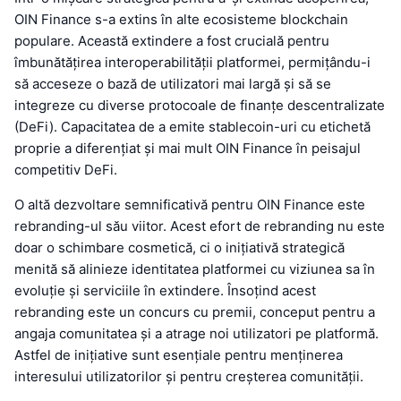
OIN Finance s-a extins în alte ecosisteme blockchain
populare. Această extindere a fost crucială pentru
îmbunătățirea interoperabilității platformei, permițându-i
să acceseze o bază de utilizatori mai largă și să se
integreze cu diverse protocoale de finanțe descentralizate
(DeFi). Capacitatea de a emite stablecoin-uri cu etichetă
proprie a diferențiat și mai mult OIN Finance în peisajul
competitiv DeFi.
O altă dezvoltare semnificativă pentru OIN Finance este
rebranding-ul său viitor. Acest efort de rebranding nu este
doar o schimbare cosmetică, ci o inițiativă strategică
menită să alinieze identitatea platformei cu viziunea sa în
evoluție și serviciile în extindere. Însoțind acest
rebranding este un concurs cu premii, conceput pentru a
angaja comunitatea și a atrage noi utilizatori pe platformă.
Astfel de inițiative sunt esențiale pentru menținerea
interesului utilizatorilor și pentru creșterea comunității.