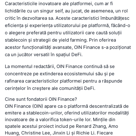
Caracteristicile inovatoare ale platformei, cum ar fi
lichidările cu un singur seif, au jucat, de asemenea, un rol
critic în dezvoltarea sa. Aceste caracteristici îmbunătățesc
eficiența și experiența utilizatorului pe platformă, făcând-o
o alegere preferată pentru utilizatorii care caută soluții
stablecoin și strategii de yield farming. Prin oferirea
acestor funcționalități avansate, OIN Finance s-a poziționat
ca un jucător versatil în spațiul DeFi.
La momentul redactării, OIN Finance continuă să se
concentreze pe extinderea ecosistemului său și pe
rafinarea caracteristicilor platformei pentru a răspunde
cerințelor în creștere ale comunității DeFi.
Cine sunt fondatorii OIN Finance?
OIN Finance (OIN) apare ca o platformă descentralizată de
emitere a stablecoin-urilor, oferind utilizatorilor modalități
inovatoare de a valorifica token-urile lor. Mințile din
spatele acestui proiect includ pe Renard Zhang, Amo
Huang, Christine Lee, Jinxin Li și Richie Li. Fiecare