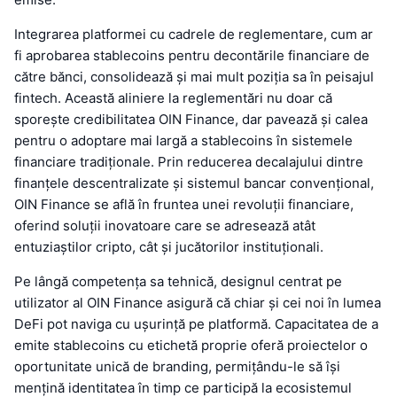
Integrarea platformei cu cadrele de reglementare, cum ar
fi aprobarea stablecoins pentru decontările financiare de
către bănci, consolidează și mai mult poziția sa în peisajul
fintech. Această aliniere la reglementări nu doar că
sporește credibilitatea OIN Finance, dar pavează și calea
pentru o adoptare mai largă a stablecoins în sistemele
financiare tradiționale. Prin reducerea decalajului dintre
finanțele descentralizate și sistemul bancar convențional,
OIN Finance se află în fruntea unei revoluții financiare,
oferind soluții inovatoare care se adresează atât
entuziaștilor cripto, cât și jucătorilor instituționali.
Pe lângă competența sa tehnică, designul centrat pe
utilizator al OIN Finance asigură că chiar și cei noi în lumea
DeFi pot naviga cu ușurință pe platformă. Capacitatea de a
emite stablecoins cu etichetă proprie oferă proiectelor o
oportunitate unică de branding, permițându-le să își
mențină identitatea în timp ce participă la ecosistemul