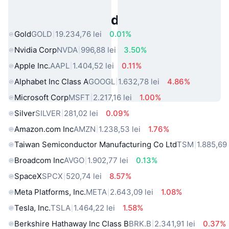
Active Populare din Lumea Reală
Gold
GOLD
19.234,76 lei
0.01%
Nvidia Corp
NVDA
996,88 lei
3.50%
Apple Inc.
AAPL
1.404,52 lei
0.11%
Alphabet Inc Class A
GOOGL
1.632,78 lei
4.86%
Microsoft Corp
MSFT
2.217,16 lei
1.00%
Silver
SILVER
281,02 lei
0.09%
Amazon.com Inc
AMZN
1.238,53 lei
1.76%
Taiwan Semiconductor Manufacturing Co Ltd
TSM
1.885,69 
Broadcom Inc
AVGO
1.902,77 lei
0.13%
SpaceX
SPCX
520,74 lei
8.57%
Meta Platforms, Inc.
META
2.643,09 lei
1.08%
Tesla, Inc.
TSLA
1.464,22 lei
1.58%
Berkshire Hathaway Inc Class B
BRK.B
2.341,91 lei
0.37%