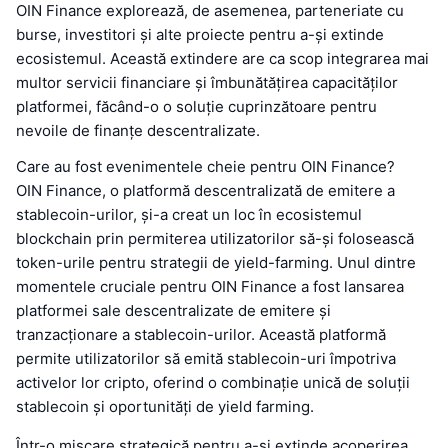
OIN Finance explorează, de asemenea, parteneriate cu
burse, investitori și alte proiecte pentru a-și extinde
ecosistemul. Această extindere are ca scop integrarea mai
multor servicii financiare și îmbunătățirea capacităților
platformei, făcând-o o soluție cuprinzătoare pentru
nevoile de finanțe descentralizate.
Care au fost evenimentele cheie pentru OIN Finance?
OIN Finance, o platformă descentralizată de emitere a
stablecoin-urilor, și-a creat un loc în ecosistemul
blockchain prin permiterea utilizatorilor să-și folosească
token-urile pentru strategii de yield-farming. Unul dintre
momentele cruciale pentru OIN Finance a fost lansarea
platformei sale descentralizate de emitere și
tranzacționare a stablecoin-urilor. Această platformă
permite utilizatorilor să emită stablecoin-uri împotriva
activelor lor cripto, oferind o combinație unică de soluții
stablecoin și oportunități de yield farming.
Într-o mișcare strategică pentru a-și extinde acoperirea,