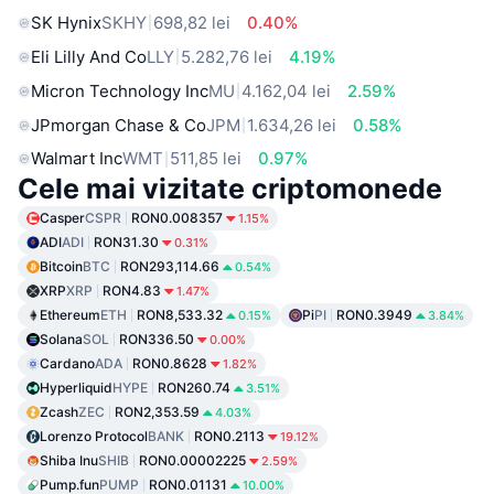
SK Hynix
SKHY
698,82 lei
0.40%
Eli Lilly And Co
LLY
5.282,76 lei
4.19%
Micron Technology Inc
MU
4.162,04 lei
2.59%
JPmorgan Chase & Co
JPM
1.634,26 lei
0.58%
Walmart Inc
WMT
511,85 lei
0.97%
Cele mai vizitate criptomonede
Casper
CSPR
RON0.008357
1.15%
ADI
ADI
RON31.30
0.31%
Bitcoin
BTC
RON293,114.66
0.54%
XRP
XRP
RON4.83
1.47%
Ethereum
ETH
RON8,533.32
Pi
PI
RON0.3949
0.15%
3.84%
Solana
SOL
RON336.50
0.00%
Cardano
ADA
RON0.8628
1.82%
Hyperliquid
HYPE
RON260.74
3.51%
Zcash
ZEC
RON2,353.59
4.03%
Lorenzo Protocol
BANK
RON0.2113
19.12%
Shiba Inu
SHIB
RON0.00002225
2.59%
Pump.fun
PUMP
RON0.01131
10.00%