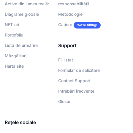
Active din lumea reală:
responsabilității
Diagrame globale
Metodologie
NFT-uri
Cariere
We’re hiring!
Portofoliu
Support
Listă de urmărire
Mâzgălituri
Fii listat
Hartă site
Formular de solicitare
Contact Support
Întrebări frecvente
Glosar
Rețele sociale