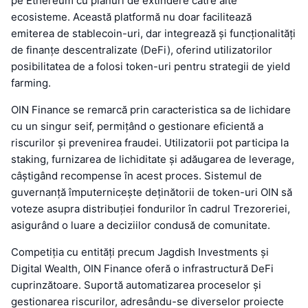
pe Ethereum cu planuri de extindere către alte
ecosisteme. Această platformă nu doar facilitează
emiterea de stablecoin-uri, dar integrează și funcționalități
de finanțe descentralizate (DeFi), oferind utilizatorilor
posibilitatea de a folosi token-uri pentru strategii de yield
farming.
OIN Finance se remarcă prin caracteristica sa de lichidare
cu un singur seif, permițând o gestionare eficientă a
riscurilor și prevenirea fraudei. Utilizatorii pot participa la
staking, furnizarea de lichiditate și adăugarea de leverage,
câștigând recompense în acest proces. Sistemul de
guvernanță împuternicește deținătorii de token-uri OIN să
voteze asupra distribuției fondurilor în cadrul Trezoreriei,
asigurând o luare a deciziilor condusă de comunitate.
Competiția cu entități precum Jagdish Investments și
Digital Wealth, OIN Finance oferă o infrastructură DeFi
cuprinzătoare. Suportă automatizarea proceselor și
gestionarea riscurilor, adresându-se diverselor proiecte