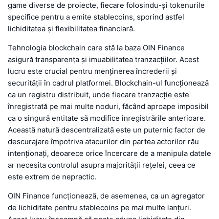
game diverse de proiecte, fiecare folosindu-și tokenurile
specifice pentru a emite stablecoins, sporind astfel
lichiditatea și flexibilitatea financiară.
Tehnologia blockchain care stă la baza OIN Finance
asigură transparența și imuabilitatea tranzacțiilor. Acest
lucru este crucial pentru menținerea încrederii și
securității în cadrul platformei. Blockchain-ul funcționează
ca un registru distribuit, unde fiecare tranzacție este
înregistrată pe mai multe noduri, făcând aproape imposibil
ca o singură entitate să modifice înregistrările anterioare.
Această natură descentralizată este un puternic factor de
descurajare împotriva atacurilor din partea actorilor rău
intenționați, deoarece orice încercare de a manipula datele
ar necesita controlul asupra majorității rețelei, ceea ce
este extrem de nepractic.
OIN Finance funcționează, de asemenea, ca un agregator
de lichiditate pentru stablecoins pe mai multe lanțuri.