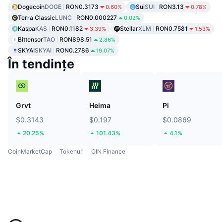
Dogecoin
DOGE
RON0.3173
Sui
SUI
RON3.13
0.60%
0.78%
Terra Classic
LUNC
RON0.000227
0.02%
Kaspa
KAS
RON0.1182
Stellar
XLM
RON0.7581
3.39%
1.53%
Bittensor
TAO
RON898.51
2.86%
SKYAI
SKYAI
RON0.2786
19.07%
În tendințe
Grvt
Heima
Pi
$0.3143
$0.197
$0.0869
20.25%
101.43%
4.1%
CoinMarketCap
Tokenuri
OIN Finance