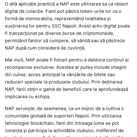
O altă aplicație practică a NAP este utilizarea sa ca obiect
digital de colecție. Fanii pot păstra token-urile lor ca o
formă de memorabilia, reprezentând loialitatea și
susținerea lor pentru SSC Napoli. Acest activ digital poate
fi tranzacționat pe diverse burse de criptomonede,
permițând fanilor să cumpere, să vândă sau să păstreze
NAP după cum consideră de cuviință.
Mai mult, NAP poate fi folosit pentru a debloca conținut și
recompense exclusive. Acestea ar putea include imagini
din culise, acces anticipat la vânzările de bilete sau
reduceri speciale la produsele clubului. Prin deținerea
NAP, fanii obțin o gamă de beneficii care le aprofundează
implicarea cu echipa.
NAP servește, de asemenea, ca un mijloc de a cultiva o
comunitate globală de suporteri Napoli. Prin utilizarea
tehnologiei blockchain, fanii din întreaga lume se pot
conecta și participa la activitățile clubului, indiferent de