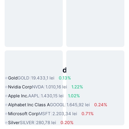
Active Populare din Lumea Reală
Gold
GOLD
19.433,1 lei
0.13%
Nvidia Corp
NVDA
1.010,16 lei
1.22%
Apple Inc.
AAPL
1.430,15 lei
1.02%
Alphabet Inc Class A
GOOGL
1.645,92 lei
0.24%
Microsoft Corp
MSFT
2.203,34 lei
0.71%
Silver
SILVER
280,78 lei
0.20%