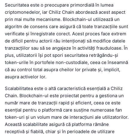
Securitatea este o preocupare primordială în lumea
criptomonedelor, iar Chiliz Chain abordează acest aspect
prin mai multe mecanisme. Blockchain-ul utilizează un
algoritm de consens care asigură că toate tranzacțiile sunt
verificate și înregistrate corect. Acest proces face extrem
de dificil pentru actorii rău intenționați să modifice datele
tranzacțiilor sau să se angajeze în activități frauduloase. În
plus, utilizatorii își pot spori securitatea retrăgându-și
token-urile în portofele non-custodiale, ceea ce înseamnă
că au control total asupra cheilor lor private și, implicit,
asupra activelor lor.
Scalabilitatea este o altă caracteristică esențială a Chiliz
Chain. Blockchain-ul este proiectat pentru a gestiona un
număr mare de tranzacții rapid și eficient, ceea ce este
esențial pentru o platformă care susține numeroase fan
token-uri și un volum mare de interacțiuni ale utilizatorilor.
Această scalabilitate asigură că platforma rămâne
receptivă și fiabilă, chiar și în perioadele de utilizare