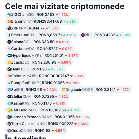
Cele mai vizitate criptomonede
ZIGChain
ZIG
RON0.183
1.93%
Bitcoin
BTC
RON293,417.68
0.38%
XRP
XRP
RON4.77
1.54%
Ethereum
ETH
RON8,658.71
Pi
PI
RON0.4232
1.55%
4.58%
Solana
SOL
RON333.59
0.92%
Cardano
ADA
RON0.8727
0.93%
Hyperliquid
HYPE
RON251.01
3.37%
Zcash
ZEC
RON2,236.93
5.99%
Heima
HEI
RON1.26
43.84%
Shiba Inu
SHIB
RON0.00002147
3.35%
Pump.fun
PUMP
RON0.01056
8.74%
Sui
SUI
RON3.08
Dogecoin
DOGE
RON0.3141
2.23%
1.37%
Stellar
XLM
RON0.7295
4.32%
Kaspa
KAS
RON0.1173
0.91%
PAX Gold
PAXG
RON19,367.56
1.74%
Lorenzo Protocol
BANK
RON0.1956
8.37%
Terra Classic
LUNC
RON0.000222
2.66%
Ondo
ONDO
RON1.68
4.56%
În tendințe