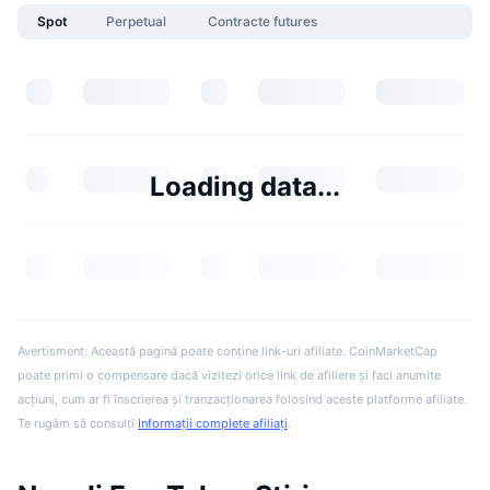
Spot
Perpetual
Contracte futures
Loading data...
Avertisment: Această pagină poate conține link-uri afiliate. CoinMarketCap
poate primi o compensare dacă vizitezi orice link de afiliere și faci anumite
acțiuni, cum ar fi înscrierea și tranzacționarea folosind aceste platforme afiliate.
Te rugăm să consulți
Informații complete afiliați
.