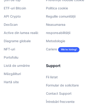
ETF-uri Bitcoin
Politica cookie
API Crypto
Regulile comunității
DexScan
Neasumarea
Active din lumea reală:
responsabilității
Diagrame globale
Metodologie
NFT-uri
Cariere
We’re hiring!
Portofoliu
Support
Listă de urmărire
Mâzgălituri
Fii listat
Hartă site
Formular de solicitare
Contact Support
Întrebări frecvente