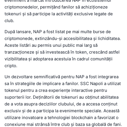
eveniment a marcat introducerea NAP în ecosistemul
criptomonedelor, permițând fanilor să achiziționeze
tokenuri și să participe la activități exclusive legate de
club.
După lansare, NAP a fost listat pe mai multe burse de
criptomonede, extinzându-și accesibilitatea și lichiditatea.
Aceste listări au permis unui public mai larg să
tranzacționeze și să investească în token, crescând astfel
vizibilitatea și adoptarea acestuia în cadrul comunității
cripto.
Un dezvoltare semnificativă pentru NAP a fost integrarea
sa în strategiile de implicare a fanilor. SSC Napoli a utilizat
tokenul pentru a crea experiențe interactive pentru
suporterii lor. Deținătorii de tokenuri au obținut abilitatea
de a vota asupra deciziilor clubului, de a accesa conținut
exclusiv și de a participa la evenimente speciale. Această
utilizare inovatoare a tehnologiei blockchain a favorizat o
conexiune mai strânsă între club și baza sa globală de fani.