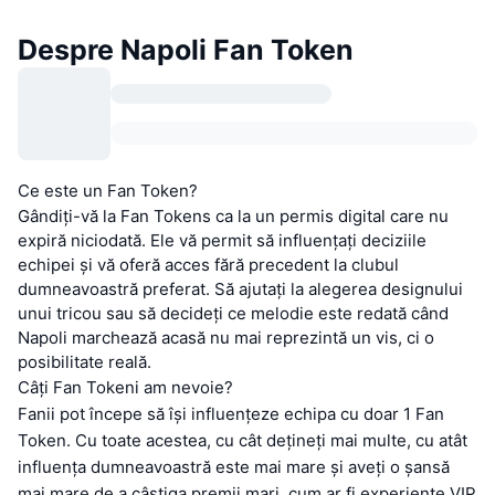
Despre Napoli Fan Token
Ce este un Fan Token?
Gândiți-vă la Fan Tokens ca la un permis digital care nu
expiră niciodată. Ele vă permit să influențați deciziile
echipei și vă oferă acces fără precedent la clubul
dumneavoastră preferat. Să ajutați la alegerea designului
unui tricou sau să decideți ce melodie este redată când
Napoli marchează acasă nu mai reprezintă un vis, ci o
posibilitate reală.
Câți Fan Tokeni am nevoie?
Fanii pot începe să își influențeze echipa cu doar 1 Fan
Token. Cu toate acestea, cu cât dețineți mai multe, cu atât
influența dumneavoastră este mai mare și aveți o șansă
mai mare de a câștiga premii mari, cum ar fi experiențe VIP