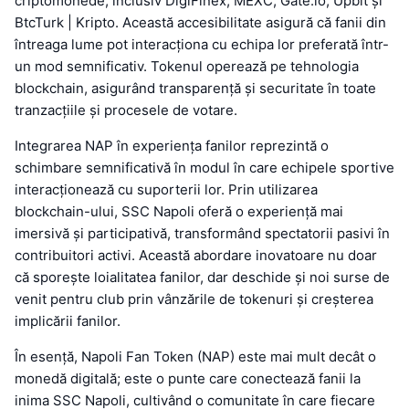
criptomonede, inclusiv DigiFinex, MEXC, Gate.io, Upbit și
BtcTurk | Kripto. Această accesibilitate asigură că fanii din
întreaga lume pot interacționa cu echipa lor preferată într-
un mod semnificativ. Tokenul operează pe tehnologia
blockchain, asigurând transparență și securitate în toate
tranzacțiile și procesele de votare.
Integrarea NAP în experiența fanilor reprezintă o
schimbare semnificativă în modul în care echipele sportive
interacționează cu suporterii lor. Prin utilizarea
blockchain-ului, SSC Napoli oferă o experiență mai
imersivă și participativă, transformând spectatorii pasivi în
contribuitori activi. Această abordare inovatoare nu doar
că sporește loialitatea fanilor, dar deschide și noi surse de
venit pentru club prin vânzările de tokenuri și creșterea
implicării fanilor.
În esență, Napoli Fan Token (NAP) este mai mult decât o
monedă digitală; este o punte care conectează fanii la
inima SSC Napoli, cultivând o comunitate în care fiecare