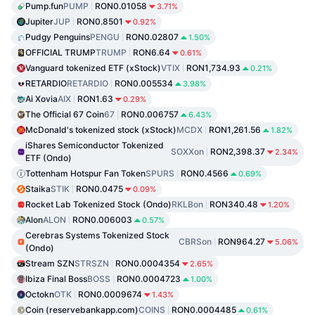
Pump.fun
PUMP
RON0.01058
3.71%
Jupiter
JUP
RON0.8501
0.92%
Pudgy Penguins
PENGU
RON0.02807
1.50%
OFFICIAL TRUMP
TRUMP
RON6.64
0.61%
Vanguard tokenized ETF (xStock)
VTIX
RON1,734.93
0.21%
RETARDIO
RETARDIO
RON0.005534
3.98%
Ai Xovia
AIX
RON1.63
0.29%
The Official 67 Coin
67
RON0.006757
6.43%
McDonald's tokenized stock (xStock)
MCDX
RON1,261.56
1.82%
iShares Semiconductor Tokenized
SOXXon
RON2,398.37
2.34%
ETF (Ondo)
Tottenham Hotspur Fan Token
SPURS
RON0.4566
0.69%
Staika
STIK
RON0.0475
0.09%
Rocket Lab Tokenized Stock (Ondo)
RKLBon
RON340.48
1.20%
Alon
ALON
RON0.006003
0.57%
Cerebras Systems Tokenized Stock
CBRSon
RON964.27
5.06%
(Ondo)
Stream SZN
STRSZN
RON0.0004354
2.65%
Ibiza Final Boss
BOSS
RON0.0004723
1.00%
Octokn
OTK
RON0.0009674
1.43%
Coin (reservebankapp.com)
COINS
RON0.0004485
0.61%