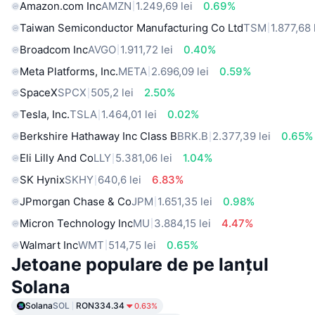
Amazon.com Inc
AMZN
1.249,69 lei
0.69%
Taiwan Semiconductor Manufacturing Co Ltd
TSM
1.877,68 
Broadcom Inc
AVGO
1.911,72 lei
0.40%
Meta Platforms, Inc.
META
2.696,09 lei
0.59%
SpaceX
SPCX
505,2 lei
2.50%
Tesla, Inc.
TSLA
1.464,01 lei
0.02%
Berkshire Hathaway Inc Class B
BRK.B
2.377,39 lei
0.65%
Eli Lilly And Co
LLY
5.381,06 lei
1.04%
SK Hynix
SKHY
640,6 lei
6.83%
JPmorgan Chase & Co
JPM
1.651,35 lei
0.98%
Micron Technology Inc
MU
3.884,15 lei
4.47%
Walmart Inc
WMT
514,75 lei
0.65%
Jetoane populare de pe lanțul
Solana
Solana
SOL
RON334.34
0.63%