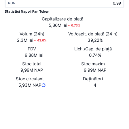
RON
În tendințe
ETF-uri cripto
Descoperă
CMC MCP
Statistici Napoli Fan Token
Nou
Capitalizare de piață
ETF-uri Bitcoin
x402
Știri
5,86M lei
6.73%
Cripto
ETF-uri Ethereum
Volum (24h)
Vol/capit. de piață (24 h)
Academy
2,3M lei
39,22%
43.6%
Politică
FDV
Lich./Cap. de piață
Analiza tehnica
Cercetare
9,88M lei
0.74%
Sports
Stoc total
Stoc maxim
RSI
Videoclipuri
9,99M NAP
9.99M NAP
Finanțe
MACD
Stoc circulant
Deținători
Glosar
5,93M NAP
4
Tehnologie
Site web
Website
Whitepaper
Derivate
Campanii
Rețele sociale
NFT
Prezentare generală
BjXGwM...ifNk1F
Evenimentele Airdrop
Contracte
Statistici generale NFT
3.4
Lichidări
Recompense sub formă de diamante
Rating (CertiK)