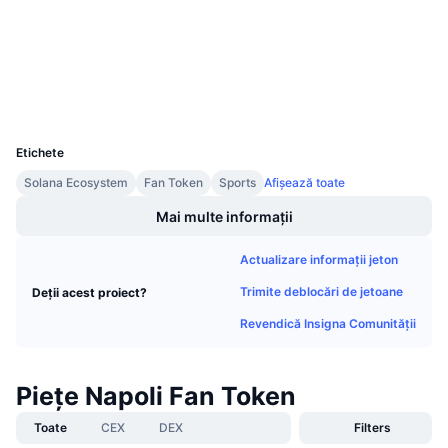
scan.chiliz.com
Vânzări viitoare
Explorers
Rate de finanțare
Învață și Câștigă
Wallets
Calendare
UCID
15137
Calendar ICO
Etichete
Solana Ecosystem
Fan Token
Sports
Afișează toate
Calendar evenimente
Mai multe informații
Actualizare informații jeton
Trimite deblocări de jetoane
Deții acest proiect?
Revendică Insigna Comunității
Piețe Napoli Fan Token
Toate
CEX
DEX
Filters