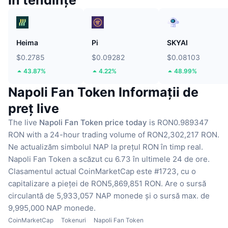
Heima
Pi
SKYAI
$0.2785
$0.09282
$0.08103
43.87%
4.22%
48.99%
Napoli Fan Token Informații de
preț live
The live
Napoli Fan Token price today
is RON0.989347
RON with a 24-hour trading volume of RON2,302,217 RON.
Ne actualizăm simbolul NAP la prețul RON în timp real.
Napoli Fan Token a scăzut cu 6.73 în ultimele 24 de ore.
Clasamentul actual CoinMarketCap este #1723, cu o
capitalizare a pieței de RON5,869,851 RON.
Are o sursă
circulantă de 5,933,057 NAP monede
și o sursă max. de
9,995,000 NAP monede.
CoinMarketCap
Tokenuri
Napoli Fan Token