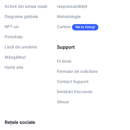
Active din lumea reală:
responsabilității
Diagrame globale
Metodologie
NFT-uri
Cariere
We’re hiring!
Portofoliu
Support
Listă de urmărire
Mâzgălituri
Fii listat
Hartă site
Formular de solicitare
Contact Support
Întrebări frecvente
Glosar
Rețele sociale