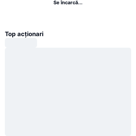
Se încarcă...
Top acționari