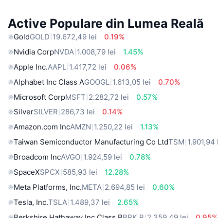
Active Populare din Lumea Reală
Gold
GOLD
19.672,49 lei
0.19%
Nvidia Corp
NVDA
1.008,79 lei
1.45%
Apple Inc.
AAPL
1.417,72 lei
0.06%
Alphabet Inc Class A
GOOGL
1.613,05 lei
0.70%
Microsoft Corp
MSFT
2.282,72 lei
0.57%
Silver
SILVER
286,73 lei
0.14%
Amazon.com Inc
AMZN
1.250,22 lei
1.13%
Taiwan Semiconductor Manufacturing Co Ltd
TSM
1.901,94 
Broadcom Inc
AVGO
1.924,59 lei
0.78%
SpaceX
SPCX
585,93 lei
12.28%
Meta Platforms, Inc.
META
2.694,85 lei
0.60%
Tesla, Inc.
TSLA
1.489,37 lei
2.65%
Berkshire Hathaway Inc Class B
BRK.B
2.359,49 lei
0.95%