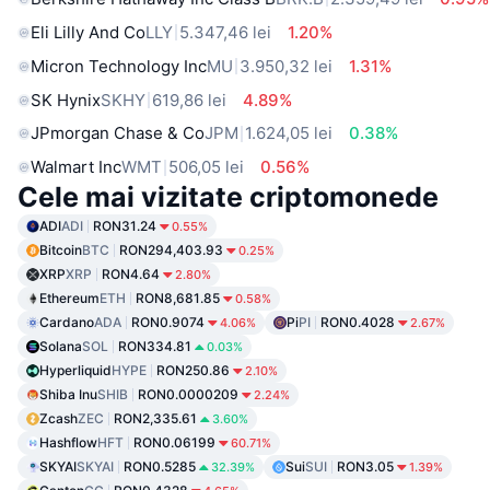
Eli Lilly And Co
LLY
5.347,46 lei
1.20%
Micron Technology Inc
MU
3.950,32 lei
1.31%
SK Hynix
SKHY
619,86 lei
4.89%
JPmorgan Chase & Co
JPM
1.624,05 lei
0.38%
Walmart Inc
WMT
506,05 lei
0.56%
Cele mai vizitate criptomonede
ADI
ADI
RON31.24
0.55%
Bitcoin
BTC
RON294,403.93
0.25%
XRP
XRP
RON4.64
2.80%
Ethereum
ETH
RON8,681.85
0.58%
Cardano
ADA
RON0.9074
Pi
PI
RON0.4028
4.06%
2.67%
Solana
SOL
RON334.81
0.03%
Hyperliquid
HYPE
RON250.86
2.10%
Shiba Inu
SHIB
RON0.0000209
2.24%
Zcash
ZEC
RON2,335.61
3.60%
Hashflow
HFT
RON0.06199
60.71%
SKYAI
SKYAI
RON0.5285
Sui
SUI
RON3.05
32.39%
1.39%