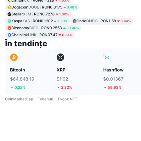
Canton
CC
RON0.4328
4.65%
Dogecoin
DOGE
RON0.3175
0.48%
Stellar
XLM
RON0.7278
1.60%
Kaspa
KAS
RON0.1202
Ondo
ONDO
RON1.58
2.90%
6.44%
Biconomy
BICO
RON0.2553
39.46%
Chainlink
LINK
RON37.47
0.34%
În tendințe
Bitcoin
XRP
Hashflow
$64,848.19
$1.02
$0.01367
0.22%
2.32%
59.92%
CoinMarketCap
Tokenuri
Fyooz NFT