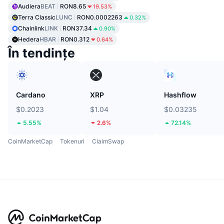
Audiera
BEAT
RON8.65
19.53%
Terra Classic
LUNC
RON0.0002263
0.32%
Chainlink
LINK
RON37.34
0.90%
Hedera
HBAR
RON0.312
0.64%
În tendințe
Cardano
XRP
Hashflow
$0.2023
$1.04
$0.03235
5.55%
2.6%
72.14%
CoinMarketCap
Tokenuri
ClaimSwap