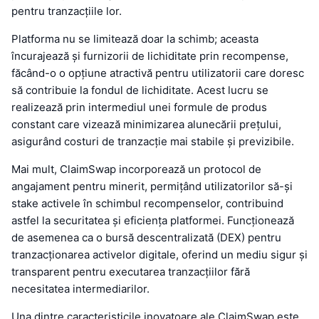
pentru tranzacțiile lor.
Platforma nu se limitează doar la schimb; aceasta
încurajează și furnizorii de lichiditate prin recompense,
făcând-o o opțiune atractivă pentru utilizatorii care doresc
să contribuie la fondul de lichiditate. Acest lucru se
realizează prin intermediul unei formule de produs
constant care vizează minimizarea alunecării prețului,
asigurând costuri de tranzacție mai stabile și previzibile.
Mai mult, ClaimSwap incorporează un protocol de
angajament pentru minerit, permițând utilizatorilor să-și
stake activele în schimbul recompenselor, contribuind
astfel la securitatea și eficiența platformei. Funcționează
de asemenea ca o bursă descentralizată (DEX) pentru
tranzacționarea activelor digitale, oferind un mediu sigur și
transparent pentru executarea tranzacțiilor fără
necesitatea intermediarilor.
Una dintre caracteristicile inovatoare ale ClaimSwap este