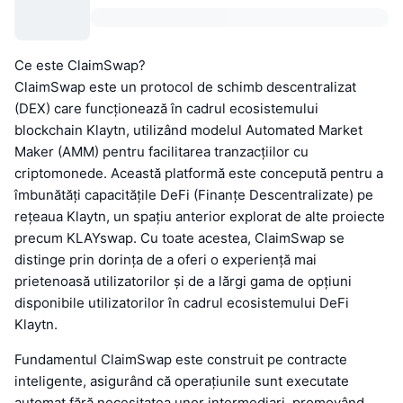
Ce este ClaimSwap?
ClaimSwap este un protocol de schimb descentralizat
(DEX) care funcționează în cadrul ecosistemului
blockchain Klaytn, utilizând modelul Automated Market
Maker (AMM) pentru facilitarea tranzacțiilor cu
criptomonede. Această platformă este concepută pentru a
îmbunătăți capacitățile DeFi (Finanțe Descentralizate) pe
rețeaua Klaytn, un spațiu anterior explorat de alte proiecte
precum KLAYswap. Cu toate acestea, ClaimSwap se
distinge prin dorința de a oferi o experiență mai
prietenoasă utilizatorilor și de a lărgi gama de opțiuni
disponibile utilizatorilor în cadrul ecosistemului DeFi
Klaytn.
Fundamentul ClaimSwap este construit pe contracte
inteligente, asigurând că operațiunile sunt executate
automat fără necesitatea unor intermediari, promovând