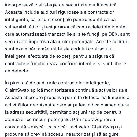
incorporează o strategie de securitate multifacetică.
Aceasta include audituri riguroase ale contractelor
inteligente, care sunt esențiale pentru identificarea
vulnerabilităților și asigurarea că contractele inteligente,
care automatizează tranzacțiile și alte funcții pe DEX, sunt
securizate împotriva atacurilor potențiale. Aceste audituri
sunt examinări amănunțite ale codului contractului
inteligent, efectuate de experți pentru a asigura că
contractele funcționează conform intenției și sunt libere
de defecte.
În plus față de auditurile contractelor inteligente,
ClaimSwap aplică monitorizarea continuă a activelor sale.
Această abordare proactivă permite detectarea timpurie a
activităților neobișnuite care ar putea indica o amenințare
la adresa securității, permițând acțiuni rapide pentru a
atenua orice riscuri potențiale. Prin supravegherea
constantă a mișcării și stocării activelor, ClaimSwap își
propune să prevină accesul neautorizat și să asigure