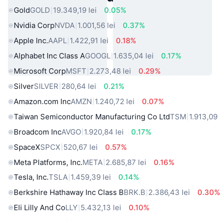
Gold
GOLD
19.349,19 lei
0.05%
Nvidia Corp
NVDA
1.001,56 lei
0.37%
Apple Inc.
AAPL
1.422,91 lei
0.18%
Alphabet Inc Class A
GOOGL
1.635,04 lei
0.17%
Microsoft Corp
MSFT
2.273,48 lei
0.29%
Silver
SILVER
280,64 lei
0.21%
Amazon.com Inc
AMZN
1.240,72 lei
0.07%
Taiwan Semiconductor Manufacturing Co Ltd
TSM
1.913,09 
Broadcom Inc
AVGO
1.920,84 lei
0.17%
SpaceX
SPCX
520,67 lei
0.57%
Meta Platforms, Inc.
META
2.685,87 lei
0.16%
Tesla, Inc.
TSLA
1.459,39 lei
0.14%
Berkshire Hathaway Inc Class B
BRK.B
2.386,43 lei
0.30
Eli Lilly And Co
LLY
5.432,13 lei
0.10%