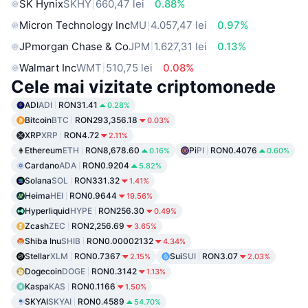
SK Hynix
SKHY
660,47 lei
0.88%
Micron Technology Inc
MU
4.057,47 lei
0.97%
JPmorgan Chase & Co
JPM
1.627,31 lei
0.13%
Walmart Inc
WMT
510,75 lei
0.08%
Cele mai vizitate criptomonede
ADI
ADI
RON31.41
0.28%
Bitcoin
BTC
RON293,356.18
0.03%
XRP
XRP
RON4.72
2.11%
Ethereum
ETH
RON8,678.60
Pi
PI
RON0.4076
0.16%
0.60%
Cardano
ADA
RON0.9204
5.82%
Solana
SOL
RON331.32
1.41%
Heima
HEI
RON0.9644
19.56%
Hyperliquid
HYPE
RON256.30
0.49%
Zcash
ZEC
RON2,256.69
3.65%
Shiba Inu
SHIB
RON0.00002132
4.34%
Stellar
XLM
RON0.7367
Sui
SUI
RON3.07
2.15%
2.03%
Dogecoin
DOGE
RON0.3142
1.13%
Kaspa
KAS
RON0.1166
1.50%
SKYAI
SKYAI
RON0.4589
54.70%