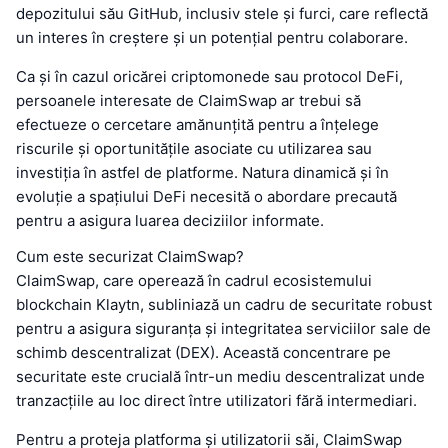
depozitului său GitHub, inclusiv stele și furci, care reflectă
un interes în creștere și un potențial pentru colaborare.
Ca și în cazul oricărei criptomonede sau protocol DeFi,
persoanele interesate de ClaimSwap ar trebui să
efectueze o cercetare amănunțită pentru a înțelege
riscurile și oportunitățile asociate cu utilizarea sau
investiția în astfel de platforme. Natura dinamică și în
evoluție a spațiului DeFi necesită o abordare precaută
pentru a asigura luarea deciziilor informate.
Cum este securizat ClaimSwap?
ClaimSwap, care operează în cadrul ecosistemului
blockchain Klaytn, subliniază un cadru de securitate robust
pentru a asigura siguranța și integritatea serviciilor sale de
schimb descentralizat (DEX). Această concentrare pe
securitate este crucială într-un mediu descentralizat unde
tranzacțiile au loc direct între utilizatori fără intermediari.
Pentru a proteja platforma și utilizatorii săi, ClaimSwap