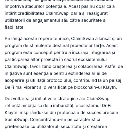
împotriva atacurilor potențiale. Acest pas nu doar că a
întărit credibilitatea ClaimSwap, dar a și reasigurat
utilizatorii de angajamentul său către securitate și
fiabilitate.
Pe lângă aceste repere tehnice, ClaimSwap a lansat și un
program de stimulente destinat proiectelor terțe. Acest
program este conceput pentru a încuraja integrarea și
participarea altor proiecte în cadrul ecosistemului
ClaimSwap, favorizând creșterea și colaborarea. Astfel de
inițiative sunt esențiale pentru extinderea ariei de
acoperire și utilității protocolului, contribuind la un peisaj
DeFi mai vibrant și diversificat pe blockchain-ul Klaytn.
Dezvoltarea și inițiativele strategice ale ClaimSwap
reflectă ambiția sa de a îmbunătăți ecosistemul DeFi
Klaytn, inspirându-se din protocoale de succes precum
SushiSwap. Concentrându-se pe caracteristici
prietenoase cu utilizatorul, securitate și creșterea