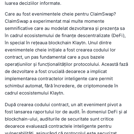
luarea deciziilor informate.
Care au fost evenimentele cheie pentru ClaimSwap?
ClaimSwap a experimentat mai multe momente
semnificative care au modelat dezvoltarea și prezența sa
în cadrul ecosistemului de finanțe descentralizate (DeFi),
în special în rețeaua blockchain Klaytn. Unul dintre
evenimentele cheie inițiale a fost crearea codului lor
contract, un pas fundamental care a pus bazele
operațiunilor și funcționalităților protocolului. Această fază
de dezvoltare a fost crucială deoarece a implicat
implementarea contractelor inteligente care permit
schimbul automat, fără încredere, de criptomonede în
cadrul ecosistemului Klaytn.
După crearea codului contract, un alt eveniment pivot a
fost lansarea raportului lor de audit. În domeniul DeFi și al
blockchain-ului, auditurile de securitate sunt critice
deoarece evaluează contractele inteligente pentru
vulnerabilități, asigurând că protocolul este securizat