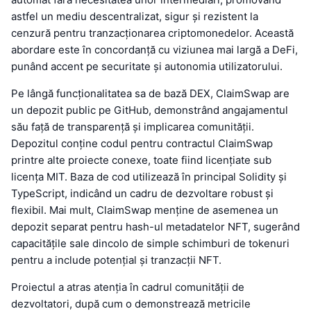
astfel un mediu descentralizat, sigur și rezistent la
cenzură pentru tranzacționarea criptomonedelor. Această
abordare este în concordanță cu viziunea mai largă a DeFi,
punând accent pe securitate și autonomia utilizatorului.
Pe lângă funcționalitatea sa de bază DEX, ClaimSwap are
un depozit public pe GitHub, demonstrând angajamentul
său față de transparență și implicarea comunității.
Depozitul conține codul pentru contractul ClaimSwap
printre alte proiecte conexe, toate fiind licențiate sub
licența MIT. Baza de cod utilizează în principal Solidity și
TypeScript, indicând un cadru de dezvoltare robust și
flexibil. Mai mult, ClaimSwap menține de asemenea un
depozit separat pentru hash-ul metadatelor NFT, sugerând
capacitățile sale dincolo de simple schimburi de tokenuri
pentru a include potențial și tranzacții NFT.
Proiectul a atras atenția în cadrul comunității de
dezvoltatori, după cum o demonstrează metricile