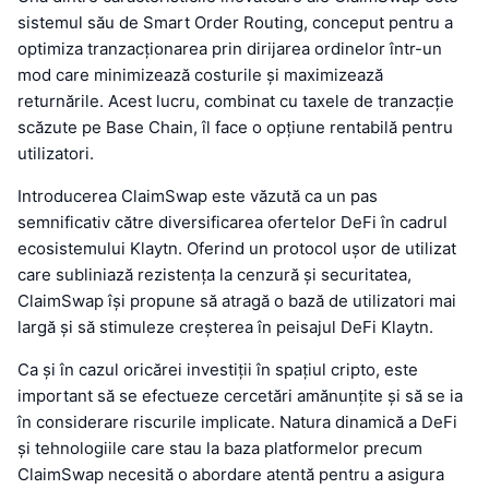
sistemul său de Smart Order Routing, conceput pentru a
optimiza tranzacționarea prin dirijarea ordinelor într-un
mod care minimizează costurile și maximizează
returnările. Acest lucru, combinat cu taxele de tranzacție
scăzute pe Base Chain, îl face o opțiune rentabilă pentru
utilizatori.
Introducerea ClaimSwap este văzută ca un pas
semnificativ către diversificarea ofertelor DeFi în cadrul
ecosistemului Klaytn. Oferind un protocol ușor de utilizat
care subliniază rezistența la cenzură și securitatea,
ClaimSwap își propune să atragă o bază de utilizatori mai
largă și să stimuleze creșterea în peisajul DeFi Klaytn.
Ca și în cazul oricărei investiții în spațiul cripto, este
important să se efectueze cercetări amănunțite și să se ia
în considerare riscurile implicate. Natura dinamică a DeFi
și tehnologiile care stau la baza platformelor precum
ClaimSwap necesită o abordare atentă pentru a asigura