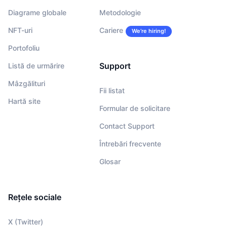
Diagrame globale
Metodologie
NFT-uri
Cariere
We’re hiring!
Portofoliu
Support
Listă de urmărire
Mâzgălituri
Fii listat
Hartă site
Formular de solicitare
Contact Support
Întrebări frecvente
Glosar
Rețele sociale
X (Twitter)