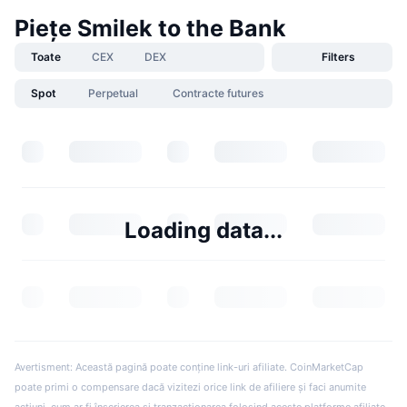
Piețe Smilek to the Bank
Toate
CEX
DEX
Filters
Spot
Perpetual
Contracte futures
Loading data...
Avertisment: Această pagină poate conține link-uri afiliate. CoinMarketCap
poate primi o compensare dacă vizitezi orice link de afiliere și faci anumite