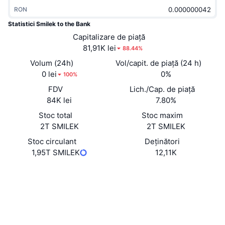
În tendințe
ETF-uri cripto
RON
Descoperă
CMC MCP
Statistici Smilek to the Bank
Nou
ETF-uri Bitcoin
Capitalizare de piață
x402
Știri
81,91K lei
88.44%
Cripto
ETF-uri Ethereum
Volum (24h)
Vol/capit. de piață (24 h)
Academy
0 lei
0%
100%
Politică
Analiza tehnica
FDV
Lich./Cap. de piață
Cercetare
84K lei
7.80%
Sports
RSI
Videoclipuri
Stoc total
Stoc maxim
2T SMILEK
2T SMILEK
Finanțe
MACD
Glosar
Stoc circulant
Deținători
1,95T SMILEK
12,11K
Tehnologie
Derivate
Campanii
Site web
Website
NFT
Rețele sociale
Prezentare generală
Evenimentele Airdrop
Statistici generale NFT
0x4f9d...97B997
Lichidări
Recompense sub formă de diamante
Contracte