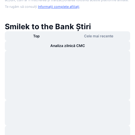
acțiuni, cum ar fi înscrierea și tranzacționarea folosind aceste platforme afiliate.
Te rugăm să consulți
Informații complete afiliați
.
Smilek to the Bank Știri
Top
Cele mai recente
Analiza zilnică CMC