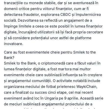
tranzacțiile cu monede stabile, dar și se aventurează în
domenii critice pentru viitorul finanțelor, cum ar fi
detectarea fraudelor, explorarea CBDC și împuternicirea
socială. Dezvoltarea sa reflectă un angajament de a
împinge limitele a ceea ce este posibil în lumea finanțelor
digitale, încurajând utilizatorii să își facă propria cercetare
și să considere potențialul unor astfel de platforme
inovatoare.
Care au fost evenimentele cheie pentru Smilek to the
Bank?
Smilek to the Bank, o criptomonedă care a făcut valuri în
lumea finanțelor digitale, a fost martora mai multor
evenimente cheie care subliniază influența sa în creștere
și angajamentul comunității. O activitate notabilă include
organizarea meciului de fotbal prietenesc WaykiChain,
care a finalizat cu succes cinci etape, cel mai recent
eveniment având loc în Ungaria pe 9 aprilie. Această serie
de meciuri subliniază angajamentul proiectului de a