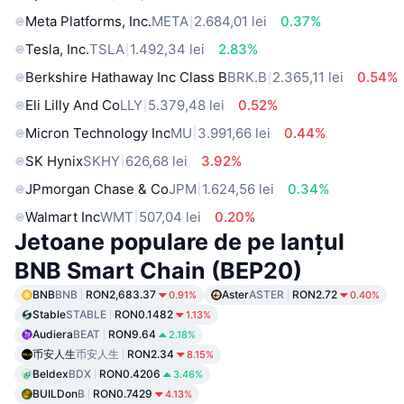
Meta Platforms, Inc.
META
2.684,01 lei
0.37%
Tesla, Inc.
TSLA
1.492,34 lei
2.83%
Berkshire Hathaway Inc Class B
BRK.B
2.365,11 lei
0.54%
Eli Lilly And Co
LLY
5.379,48 lei
0.52%
Micron Technology Inc
MU
3.991,66 lei
0.44%
SK Hynix
SKHY
626,68 lei
3.92%
JPmorgan Chase & Co
JPM
1.624,56 lei
0.34%
Walmart Inc
WMT
507,04 lei
0.20%
Jetoane populare de pe lanțul
BNB Smart Chain (BEP20)
BNB
BNB
RON2,683.37
Aster
ASTER
RON2.72
0.91%
0.40%
Stable
STABLE
RON0.1482
1.13%
Audiera
BEAT
RON9.64
2.18%
币安人生
币安人生
RON2.34
8.15%
Beldex
BDX
RON0.4206
3.46%
BUILDon
B
RON0.7429
4.13%