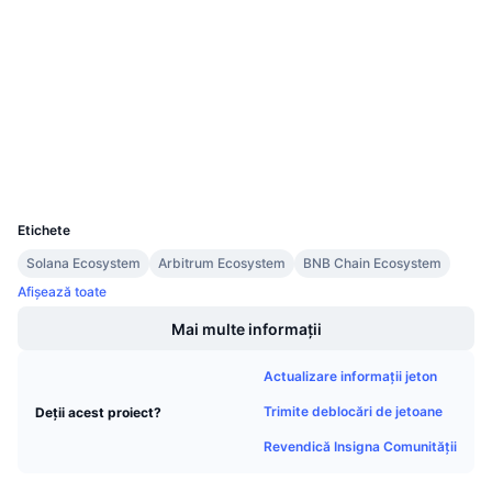
Vânzări viitoare
Audits
Rate de finanțare
Învață și Câștigă
bscscan.com
Explorers
Calendare
Wallets
Calendar ICO
UCID
10186
Calendar evenimente
Etichete
Solana Ecosystem
Arbitrum Ecosystem
BNB Chain Ecosystem
Afișează toate
Mai multe informații
Actualizare informații jeton
Trimite deblocări de jetoane
Deții acest proiect?
Revendică Insigna Comunității