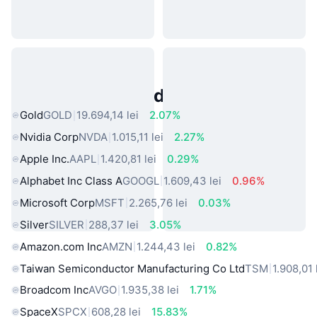
Active Populare din Lumea Reală
Gold
GOLD
19.694,14 lei
2.07%
Nvidia Corp
NVDA
1.015,11 lei
2.27%
Apple Inc.
AAPL
1.420,81 lei
0.29%
Alphabet Inc Class A
GOOGL
1.609,43 lei
0.96%
Microsoft Corp
MSFT
2.265,76 lei
0.03%
Silver
SILVER
288,37 lei
3.05%
Amazon.com Inc
AMZN
1.244,43 lei
0.82%
Taiwan Semiconductor Manufacturing Co Ltd
TSM
1.908,01 
Broadcom Inc
AVGO
1.935,38 lei
1.71%
SpaceX
SPCX
608,28 lei
15.83%