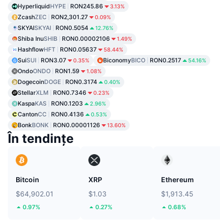
Hyperliquid
HYPE
RON245.86
3.13%
Zcash
ZEC
RON2,301.27
0.09%
SKYAI
SKYAI
RON0.5054
12.76%
Shiba Inu
SHIB
RON0.00002106
1.49%
Hashflow
HFT
RON0.05637
58.44%
Sui
SUI
RON3.07
Biconomy
BICO
RON0.2517
0.35%
54.16%
Ondo
ONDO
RON1.59
1.08%
Dogecoin
DOGE
RON0.3174
0.40%
Stellar
XLM
RON0.7346
0.23%
Kaspa
KAS
RON0.1203
2.96%
Canton
CC
RON0.4136
0.53%
Bonk
BONK
RON0.00001126
13.60%
În tendințe
Bitcoin
XRP
Ethereum
$64,902.01
$1.03
$1,913.45
0.97%
0.27%
0.68%