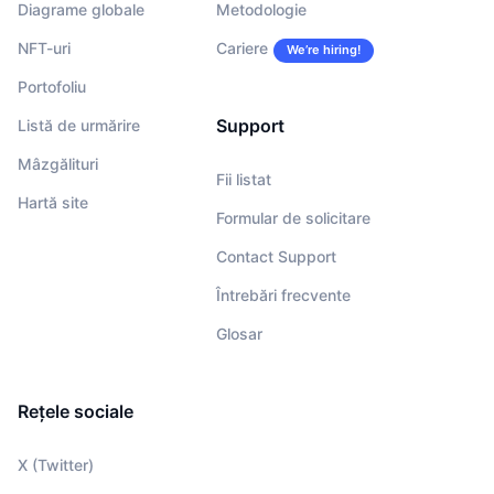
Diagrame globale
Metodologie
NFT-uri
Cariere
We’re hiring!
Portofoliu
Support
Listă de urmărire
Mâzgălituri
Fii listat
Hartă site
Formular de solicitare
Contact Support
Întrebări frecvente
Glosar
Rețele sociale
X (Twitter)