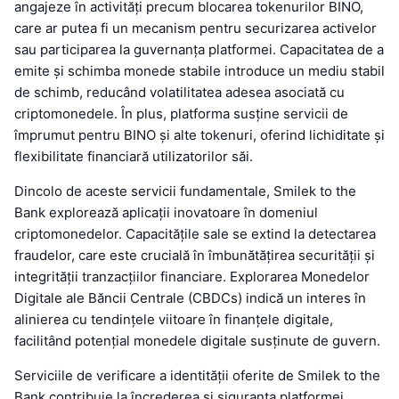
angajeze în activități precum blocarea tokenurilor BINO,
care ar putea fi un mecanism pentru securizarea activelor
sau participarea la guvernanța platformei. Capacitatea de a
emite și schimba monede stabile introduce un mediu stabil
de schimb, reducând volatilitatea adesea asociată cu
criptomonedele. În plus, platforma susține servicii de
împrumut pentru BINO și alte tokenuri, oferind lichiditate și
flexibilitate financiară utilizatorilor săi.
Dincolo de aceste servicii fundamentale, Smilek to the
Bank explorează aplicații inovatoare în domeniul
criptomonedelor. Capacitățile sale se extind la detectarea
fraudelor, care este crucială în îmbunătățirea securității și
integrității tranzacțiilor financiare. Explorarea Monedelor
Digitale ale Băncii Centrale (CBDCs) indică un interes în
alinierea cu tendințele viitoare în finanțele digitale,
facilitând potențial monedele digitale susținute de guvern.
Serviciile de verificare a identității oferite de Smilek to the
Bank contribuie la încrederea și siguranța platformei,