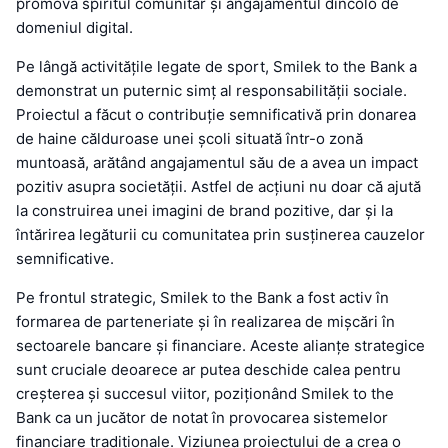
promova spiritul comunitar și angajamentul dincolo de
domeniul digital.
Pe lângă activitățile legate de sport, Smilek to the Bank a
demonstrat un puternic simț al responsabilității sociale.
Proiectul a făcut o contribuție semnificativă prin donarea
de haine călduroase unei școli situată într-o zonă
muntoasă, arătând angajamentul său de a avea un impact
pozitiv asupra societății. Astfel de acțiuni nu doar că ajută
la construirea unei imagini de brand pozitive, dar și la
întărirea legăturii cu comunitatea prin susținerea cauzelor
semnificative.
Pe frontul strategic, Smilek to the Bank a fost activ în
formarea de parteneriate și în realizarea de mișcări în
sectoarele bancare și financiare. Aceste alianțe strategice
sunt cruciale deoarece ar putea deschide calea pentru
creșterea și succesul viitor, poziționând Smilek to the
Bank ca un jucător de notat în provocarea sistemelor
financiare tradiționale. Viziunea proiectului de a crea o