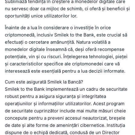
Subliniază tendința în creștere a monedelor digitale care
nu servesc doar ca mijloc de schimb, ci oferă și beneficii și
oportunități unice utilizatorilor lor.
Înainte de a lua în considerare o investiție în orice
criptomonedă, inclusiv Smilek to the Bank, este crucial să
efectuați o cercetare amănunțită. Natura volatilă a
monedelor digitale înseamnă că, deși oferă recompense
potențiale, vin și cu riscuri. Înțelegerea tehnologiei, pieței
și caracteristicilor specifice ale criptomonedei care vă
interesează este esențială pentru a lua decizii informate.
Cum este asigurată Smilek la Bancă?
Smilek to the Bank implementează un cadru de securitate
robust pentru a asigura siguranța și integritatea
operațiunilor și informațiilor utilizatorilor. Acest program
de securitate cuprinzător include mai multe măsuri cheie
concepute pentru a preveni accesul neautorizat, breșele
de date și alte forme de amenințări cibernetice. Instituția
dispune de o echipă dedicată, condusă de un Director