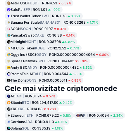
Aster USDF
USDF
RON4.53
0.52%
SafePal
SFP
RON1.01
1.09%
Trust Wallet Token
TWT
RON1.78
3.35%
Banana For Scale
BANANAS31
RON0.03268
1.71%
SOON
SOON
RON0.9197
8.37%
PancakeSwap
CAKE
RON6.38
0.14%
Midnight
NIGHT
RON0.08708
0.82%
48 Club Token
KOGE
RON272.52
0.77%
Oggy Inu (BSC)
OGGY
RON0.000000000004064
0.80%
Spores Network
SPO
RON0.0004405
0.76%
Andy BSC
ANDY
RON0.000000004482
8.53%
PrompTale AI
TALE
RON0.004544
6.80%
The Dons
DONS
RON0.00005611
0.95%
Cele mai vizitate criptomonede
ADI
ADI
RON31.24
0.57%
Bitcoin
BTC
RON294,417.80
0.42%
XRP
XRP
RON4.68
0.26%
Ethereum
ETH
RON8,679.22
Pi
PI
RON0.4094
0.18%
2.34%
Cardano
ADA
RON0.9113
0.15%
Solana
SOL
RON335.19
1.19%