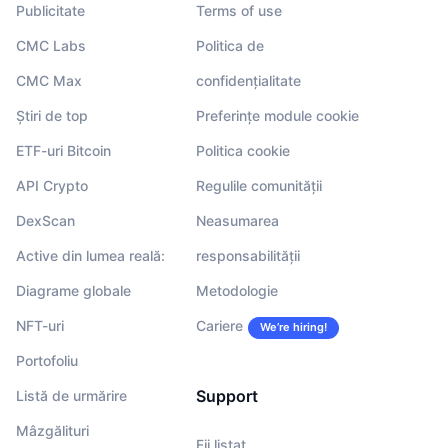
Publicitate
Terms of use
CMC Labs
Politica de
CMC Max
confidențialitate
Știri de top
Preferințe module cookie
ETF-uri Bitcoin
Politica cookie
API Crypto
Regulile comunității
DexScan
Neasumarea
Active din lumea reală:
responsabilității
Diagrame globale
Metodologie
NFT-uri
Cariere
We’re hiring!
Portofoliu
Support
Listă de urmărire
Mâzgălituri
Fii listat