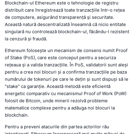
Blockchain-ul Ethereum este o tehnologie de registru
distribuit care înregistrează toate tranzacțiile într-o rețea
de computere, asigurând transparență și securitate.
Această natură descentralizată înseamnă că nicio entitate
singulară nu controlează blockchain-ul, făcându-l rezistent
la cenzură și fraudă.
Ethereum folosește un mecanism de consens numit Proof
of Stake (PoS), care este conceput pentru a securiza
rețeaua și a valida tranzacțiile. În PoS, validatorii sunt aleși
pentru a crea noi blocuri și a confirma tranzacțiile pe baza
numărului de tokenuri pe care le dețin și sunt dispuși să le
"stake" ca garanție. Această metodă este eficientă
energetic comparativ cu mecanismul Proof of Work (PoW)
folosit de Bitcoin, unde minerii rezolvă probleme
matematice complexe pentru a adăuga noi blocuri la
blockchain.
Pentru a preveni atacurile din partea actorilor rău
intenționați, Ethereum încorporează mai multe măsuri de