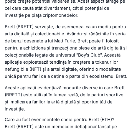
poate crește potențial valoarea sa. Acest aspect atrage pe
cei care caută atât divertisment, cât și potențial de
investiție pe piața criptomonedelor.
Brett (BRETT) servește, de asemenea, ca un mediu pentru
arta digitală și colecționabile. Avându-și rădăcinile în seria
de benzi desenate a lui Matt Furie, Brett poate fi folosit
pentru a achiziționa și tranzacționa piese de artă digitală și
colecționabile legate de universul "Boy's Club". Această
aplicație exploatează tendința în creștere a tokenurilor
nefungibile (NFT) și a artei digitale, oferind o modalitate
unică pentru fani de a deține o parte din ecosistemul Brett.
Aceste aplicații evidențiază modurile diverse în care Brett
(BRETT) este utilizat în lumea reală, de la pariuri sportive
și implicarea fanilor la artă digitală și oportunități de
investiție.
Care au fost evenimentele cheie pentru Brett (ETH)?
Brett (BRETT) este un memecoin deflaționar lansat pe