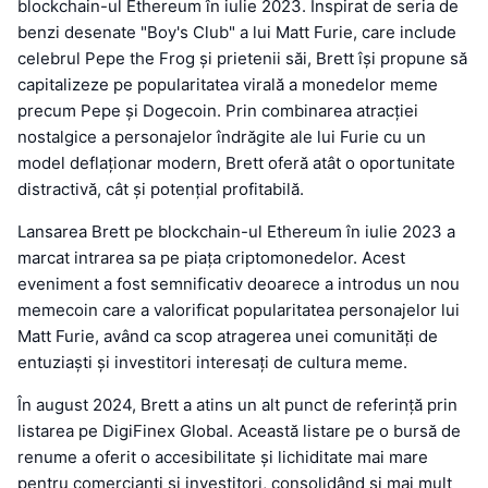
blockchain-ul Ethereum în iulie 2023. Inspirat de seria de
benzi desenate "Boy's Club" a lui Matt Furie, care include
celebrul Pepe the Frog și prietenii săi, Brett își propune să
capitalizeze pe popularitatea virală a monedelor meme
precum Pepe și Dogecoin. Prin combinarea atracției
nostalgice a personajelor îndrăgite ale lui Furie cu un
model deflaționar modern, Brett oferă atât o oportunitate
distractivă, cât și potențial profitabilă.
Lansarea Brett pe blockchain-ul Ethereum în iulie 2023 a
marcat intrarea sa pe piața criptomonedelor. Acest
eveniment a fost semnificativ deoarece a introdus un nou
memecoin care a valorificat popularitatea personajelor lui
Matt Furie, având ca scop atragerea unei comunități de
entuziaști și investitori interesați de cultura meme.
În august 2024, Brett a atins un alt punct de referință prin
listarea pe DigiFinex Global. Această listare pe o bursă de
renume a oferit o accesibilitate și lichiditate mai mare
pentru comercianți și investitori, consolidând și mai mult