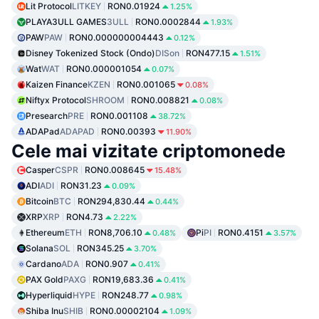
Lit Protocol
LITKEY
RON0.01924
1.25%
PLAYA3ULL GAMES
3ULL
RON0.0002844
1.93%
PAW
PAW
RON0.000000004443
0.12%
Disney Tokenized Stock (Ondo)
DISon
RON477.15
1.51%
Wat
WAT
RON0.000001054
0.07%
Kaizen Finance
KZEN
RON0.001065
0.08%
Niftyx Protocol
SHROOM
RON0.008821
0.08%
Presearch
PRE
RON0.001108
38.72%
ADAPad
ADAPAD
RON0.00393
11.90%
Cele mai vizitate criptomonede
Casper
CSPR
RON0.008645
15.48%
ADI
ADI
RON31.23
0.09%
Bitcoin
BTC
RON294,830.44
0.44%
XRP
XRP
RON4.73
2.22%
Ethereum
ETH
RON8,706.10
Pi
PI
RON0.4151
0.48%
3.57%
Solana
SOL
RON345.25
3.70%
Cardano
ADA
RON0.907
0.41%
PAX Gold
PAXG
RON19,683.36
0.41%
Hyperliquid
HYPE
RON248.77
0.98%
Shiba Inu
SHIB
RON0.00002104
1.09%