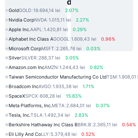
Active Populare din Lumea Reală
Gold
GOLD
19.694,14 lei
2.07%
Nvidia Corp
NVDA
1.015,11 lei
2.27%
Apple Inc.
AAPL
1.420,81 lei
0.29%
Alphabet Inc Class A
GOOGL
1.609,43 lei
0.96%
Microsoft Corp
MSFT
2.265,76 lei
0.03%
Silver
SILVER
288,37 lei
3.05%
Amazon.com Inc
AMZN
1.244,43 lei
0.82%
Taiwan Semiconductor Manufacturing Co Ltd
TSM
1.908,01 
Broadcom Inc
AVGO
1.935,38 lei
1.71%
SpaceX
SPCX
608,28 lei
15.83%
Meta Platforms, Inc.
META
2.684,01 lei
0.37%
Tesla, Inc.
TSLA
1.492,34 lei
2.83%
Berkshire Hathaway Inc Class B
BRK.B
2.365,11 lei
0.54%
Eli Lilly And Co
LLY
5.379,48 lei
0.52%