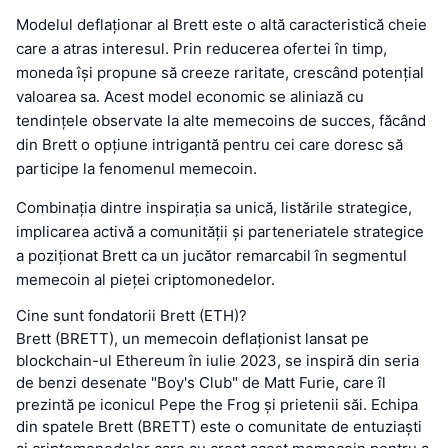
Modelul deflaționar al Brett este o altă caracteristică cheie
care a atras interesul. Prin reducerea ofertei în timp,
moneda își propune să creeze raritate, crescând potențial
valoarea sa. Acest model economic se aliniază cu
tendințele observate la alte memecoins de succes, făcând
din Brett o opțiune intrigantă pentru cei care doresc să
participe la fenomenul memecoin.
Combinația dintre inspirația sa unică, listările strategice,
implicarea activă a comunității și parteneriatele strategice
a poziționat Brett ca un jucător remarcabil în segmentul
memecoin al pieței criptomonedelor.
Cine sunt fondatorii Brett (ETH)?
Brett (BRETT), un memecoin deflaționist lansat pe
blockchain-ul Ethereum în iulie 2023, se inspiră din seria
de benzi desenate "Boy's Club" de Matt Furie, care îl
prezintă pe iconicul Pepe the Frog și prietenii săi. Echipa
din spatele Brett (BRETT) este o comunitate de entuziaști