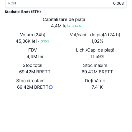
RON
În tendințe
ETF-uri cripto
Descoperă
CMC MCP
Statistici Brett (ETH)
Nou
Capitalizare de piață
ETF-uri Bitcoin
x402
Știri
4,4M lei
3.47%
Cripto
ETF-uri Ethereum
Volum (24h)
Vol/capit. de piață (24 h)
Academy
45,06K lei
1,02%
0.15%
Politică
FDV
Lich./Cap. de piață
Analiza tehnica
Cercetare
4,4M lei
11.59%
Sports
Stoc total
Stoc maxim
RSI
Videoclipuri
69,42M BRETT
69.42M BRETT
Finanțe
MACD
Stoc circulant
Deținători
Glosar
69,42M BRETT
7,41K
Tehnologie
Site web
Website
Derivate
Campanii
Rețele sociale
NFT
Prezentare generală
Evenimentele Airdrop
Contracte
0x240D...D65515
3.3
Rating (CertiK)
Statistici generale NFT
Lichidări
Recompense sub formă de diamante
Explorers
etherscan.io