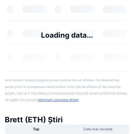
Loading data...
Avertisment: Această pagină poate conține link-uri afiliate. CoinMarketCap
poate primi o compensare dacă vizitezi orice link de afiliere și faci anumite
acțiuni, cum ar fi înscrierea și tranzacționarea folosind aceste platforme afiliate.
Te rugăm să consulți
Informații complete afiliați
.
Brett (ETH) Știri
Top
Cele mai recente