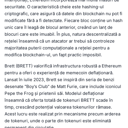
securitate. O caracteristică cheie este hashing-ul
criptografic, care asigură că datele din blockchain nu pot fi
modificate fără a fi detectate. Fiecare bloc conține un hash
unic care îl leagă de blocul anterior, creând un lanț de
blocuri care este imuabil. În plus, natura descentralizată a
rețelei înseamnă că un atacator ar trebui să controleze
majoritatea puterii computaționale a rețelei pentru a
modifica blockchain-ul, un fapt practic imposibil.
Brett (BRETT) valorifică infrastructura robustă a Ethereum
pentru a oferi o experiență de memecoin deflaționară.
Lansat în iulie 2023, Brett se inspiră din seria de benzi
desenate "Boy's Club" de Matt Furie, care include iconicul
Pepe the Frog și prietenii săi. Modelul deflaționar
înseamnă că oferta totală de tokenuri BRETT scade în
timp, crescând potențial valoarea tokenurilor rămase.
Acest lucru este realizat prin mecanisme precum arderea
de tokenuri, unde o parte din tokenuri este eliminată
permanent din circulație.