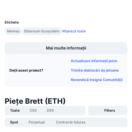
Wallets
Vânzări viitoare
Rate de finanțare
Învață și Câștigă
UCID
31343
Etichete
Calendare
Memes
Ethereum Ecosystem
Afișează toate
Boost
Calendar ICO
Mai multe informații
Calendar evenimente
Actualizare informații jeton
Trimite deblocări de jetoane
Deții acest proiect?
Revendică Insigna Comunității
Piețe Brett (ETH)
Toate
CEX
DEX
Filters
Spot
Perpetual
Contracte futures