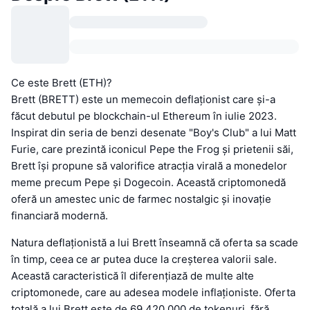
Ce este Brett (ETH)?
Brett (BRETT) este un memecoin deflaționist care și-a
făcut debutul pe blockchain-ul Ethereum în iulie 2023.
Inspirat din seria de benzi desenate "Boy's Club" a lui Matt
Furie, care prezintă iconicul Pepe the Frog și prietenii săi,
Brett își propune să valorifice atracția virală a monedelor
meme precum Pepe și Dogecoin. Această criptomonedă
oferă un amestec unic de farmec nostalgic și inovație
financiară modernă.
Natura deflaționistă a lui Brett înseamnă că oferta sa scade
în timp, ceea ce ar putea duce la creșterea valorii sale.
Această caracteristică îl diferențiază de multe alte
criptomonede, care au adesea modele inflaționiste. Oferta
totală a lui Brett este de 69.420.000 de tokenuri, fără