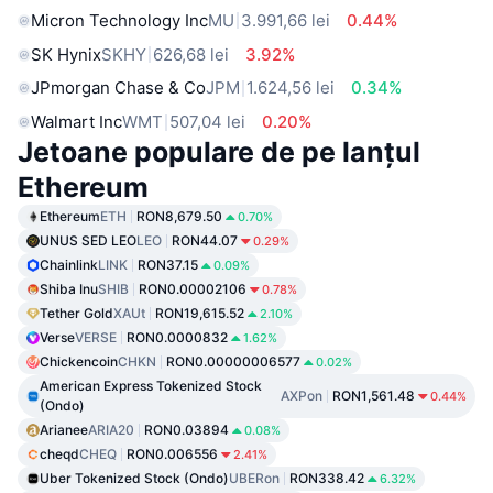
Micron Technology Inc
MU
3.991,66 lei
0.44%
SK Hynix
SKHY
626,68 lei
3.92%
JPmorgan Chase & Co
JPM
1.624,56 lei
0.34%
Walmart Inc
WMT
507,04 lei
0.20%
Jetoane populare de pe lanțul
Ethereum
Ethereum
ETH
RON8,679.50
0.70%
UNUS SED LEO
LEO
RON44.07
0.29%
Chainlink
LINK
RON37.15
0.09%
Shiba Inu
SHIB
RON0.00002106
0.78%
Tether Gold
XAUt
RON19,615.52
2.10%
Verse
VERSE
RON0.0000832
1.62%
Chickencoin
CHKN
RON0.00000006577
0.02%
American Express Tokenized Stock
AXPon
RON1,561.48
0.44%
(Ondo)
Arianee
ARIA20
RON0.03894
0.08%
cheqd
CHEQ
RON0.006556
2.41%
Uber Tokenized Stock (Ondo)
UBERon
RON338.42
6.32%