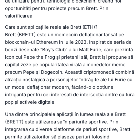
de utilizare pentru tehnologia blockchain, creând noi
oportunități pentru proiecte precum Brett. Prin
valorificarea
Care sunt aplicațiile reale ale Brett (ETH)?
Brett (BRETT) este un memecoin deflaționar lansat pe
blockchain-ul Ethereum în iulie 2023. Inspirat de seria de
benzi desenate "Boy's Club" a lui Matt Furie, care prezintă
iconicul Pepe the Frog și prietenii săi, Brett își propune să
capitalizeze pe popularitatea virală a monedelor meme
precum Pepe și Dogecoin. Această criptomonedă combină
atracția nostalgică a personajelor îndrăgite ale lui Furie cu
un model deflaționar modern, făcând-o o opțiune
intrigantă pentru cei interesați de intersecția dintre cultura
pop și activele digitale.
Una dintre principalele aplicații în lumea reală ale Brett
(BRETT) este utilizarea sa în pariurile sportive. Prin
integrarea cu diverse platforme de pariuri sportive, Brett
permite utilizatorilor să plaseze pariuri folosind