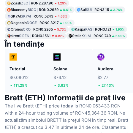
Zcash
ZEC
RON2,287.90
1.29%
Biconomy
BICO
RON0.2659
Sui
SUI
RON3.15
8.61%
3.76%
SKYAI
SKYAI
RON0.5243
4.63%
Dogecoin
DOGE
RON0.3217
1.90%
Cronos
CRO
RON0.2265
Kaspa
KAS
RON0.121
5.73%
1.95%
siren
SIREN
RON0.1561
Stellar
XLM
RON0.749
0.19%
2.55%
În tendințe
Tutorial
Solana
Audiera
$0.08012
$76.12
$2.77
111.25%
3.62%
27.43%
Brett (ETH) Informații de preț live
The live
Brett (ETH) price today
is RON0.063433 RON
with a 24-hour trading volume of RON45,064.36 RON.
Ne
actualizăm simbolul BRETT la prețul RON în timp real.
Brett
(ETH) a crescut cu 3.47 în ultimele 24 de ore.
Clasamentul