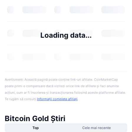
Loading data...
Avertisment: Această pagină poate conține link-uri afiliate. CoinMarketCap
poate primi o compensare dacă vizitezi orice link de afiliere și faci anumite
acțiuni, cum ar fi înscrierea și tranzacționarea folosind aceste platforme afiliate.
Te rugăm să consulți
Informații complete afiliați
.
Bitcoin Gold Știri
Top
Cele mai recente