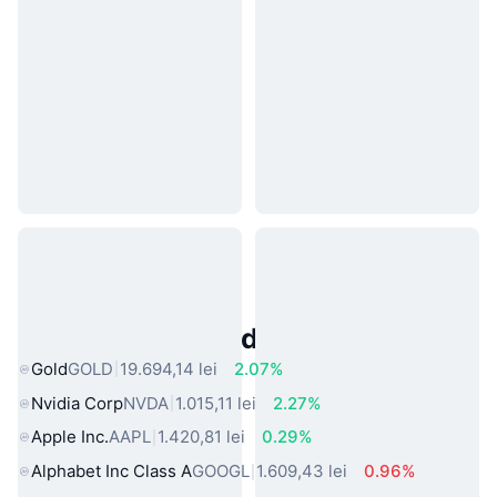
Active Populare din Lumea Reală
Gold
GOLD
19.694,14 lei
2.07%
Nvidia Corp
NVDA
1.015,11 lei
2.27%
Apple Inc.
AAPL
1.420,81 lei
0.29%
Alphabet Inc Class A
GOOGL
1.609,43 lei
0.96%