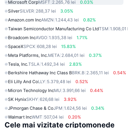
Microsoft Corp
MSFT
2.265,76 lei
0.03%
Silver
SILVER
288,37 lei
3.05%
Amazon.com Inc
AMZN
1.244,43 lei
0.82%
Taiwan Semiconductor Manufacturing Co Ltd
TSM
1.908,01 
Broadcom Inc
AVGO
1.935,38 lei
1.71%
SpaceX
SPCX
608,28 lei
15.83%
Meta Platforms, Inc.
META
2.684,01 lei
0.37%
Tesla, Inc.
TSLA
1.492,34 lei
2.83%
Berkshire Hathaway Inc Class B
BRK.B
2.365,11 lei
0.54%
Eli Lilly And Co
LLY
5.379,48 lei
0.52%
Micron Technology Inc
MU
3.991,66 lei
0.44%
SK Hynix
SKHY
626,68 lei
3.92%
JPmorgan Chase & Co
JPM
1.624,56 lei
0.34%
Walmart Inc
WMT
507,04 lei
0.20%
Cele mai vizitate criptomonede