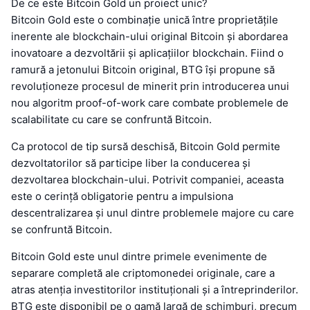
De ce este Bitcoin Gold un proiect unic?
Bitcoin Gold este o combinație unică între proprietățile
inerente ale blockchain-ului original Bitcoin și abordarea
inovatoare a dezvoltării și aplicațiilor blockchain. Fiind o
ramură a jetonului Bitcoin original, BTG își propune să
revoluționeze procesul de minerit prin introducerea unui
nou algoritm proof-of-work care combate problemele de
scalabilitate cu care se confruntă Bitcoin.
Ca protocol de tip sursă deschisă, Bitcoin Gold permite
dezvoltatorilor să participe liber la conducerea și
dezvoltarea blockchain-ului. Potrivit companiei, aceasta
este o cerință obligatorie pentru a impulsiona
descentralizarea și unul dintre problemele majore cu care
se confruntă Bitcoin.
Bitcoin Gold este unul dintre primele evenimente de
separare completă ale criptomonedei originale, care a
atras atenția investitorilor instituționali și a întreprinderilor.
BTG este disponibil pe o gamă largă de schimburi, precum