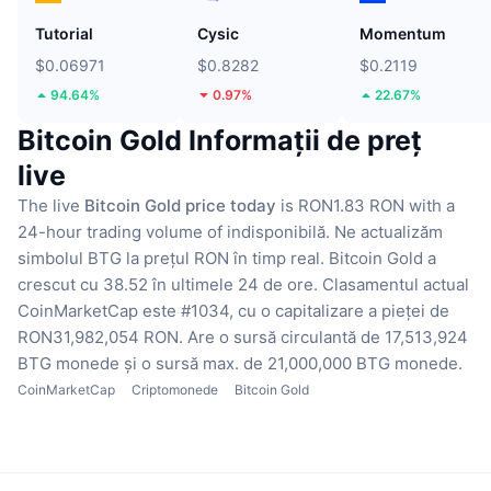
Tutorial
Cysic
Momentum
$0.06971
$0.8282
$0.2119
94.64%
0.97%
22.67%
Bitcoin Gold Informații de preț
live
The live
Bitcoin Gold price today
is RON1.83 RON with a
24-hour trading volume of indisponibilă.
Ne actualizăm
simbolul BTG la prețul RON în timp real.
Bitcoin Gold a
crescut cu 38.52 în ultimele 24 de ore.
Clasamentul actual
CoinMarketCap este #1034, cu o capitalizare a pieței de
RON31,982,054 RON.
Are o sursă circulantă de 17,513,924
BTG monede
și o sursă max. de 21,000,000 BTG monede.
CoinMarketCap
Criptomonede
Bitcoin Gold