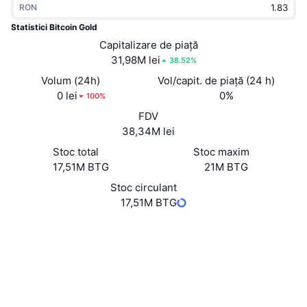
RON
În tendințe
ETF-uri cripto
Descoperă
CMC MCP
Statistici Bitcoin Gold
Nou
Capitalizare de piață
ETF-uri Bitcoin
x402
Știri
31,98M lei
38.52%
Cripto
ETF-uri Ethereum
Volum (24h)
Vol/capit. de piață (24 h)
Academy
0 lei
0%
100%
Politică
FDV
Analiza tehnica
Cercetare
38,34M lei
Sports
Stoc total
Stoc maxim
RSI
Videoclipuri
17,51M BTG
21M BTG
Finanțe
MACD
Stoc circulant
Glosar
17,51M BTG
Tehnologie
Site web
Website
Whitepaper
Derivate
Campanii
NFT
Rețele sociale
Prezentare generală
Evenimentele Airdrop
2.3
Rating (CertiK)
Statistici generale NFT
Lichidări
Recompense sub formă de diamante
explorer.btgofficial.org
Explorers