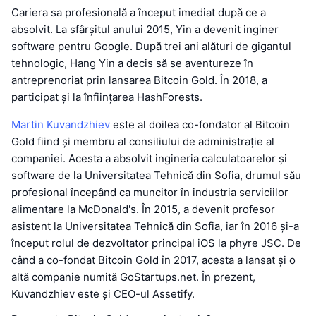
Cariera sa profesională a început imediat după ce a
absolvit. La sfârșitul anului 2015, Yin a devenit inginer
software pentru Google. După trei ani alături de gigantul
tehnologic, Hang Yin a decis să se aventureze în
antreprenoriat prin lansarea Bitcoin Gold. În 2018, a
participat și la înființarea HashForests.
Martin Kuvandzhiev
este al doilea co-fondator al Bitcoin
Gold fiind și membru al consiliului de administrație al
companiei. Acesta a absolvit ingineria calculatoarelor și
software de la Universitatea Tehnică din Sofia, drumul său
profesional începând ca muncitor în industria serviciilor
alimentare la McDonald's. În 2015, a devenit profesor
asistent la Universitatea Tehnică din Sofia, iar în 2016 și-a
început rolul de dezvoltator principal iOS la phyre JSC. De
când a co-fondat Bitcoin Gold în 2017, acesta a lansat și o
altă companie numită GoStartups.net. În prezent,
Kuvandzhiev este și CEO-ul Assetify.