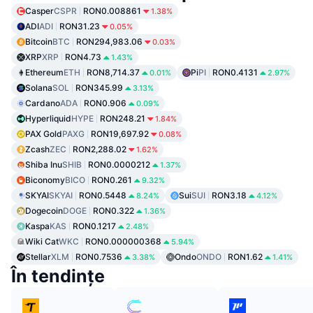
Casper
CSPR
RON0.008861
1.38%
ADI
ADI
RON31.23
0.05%
Bitcoin
BTC
RON294,983.06
0.03%
XRP
XRP
RON4.73
1.43%
Ethereum
ETH
RON8,714.37
Pi
PI
RON0.4131
0.01%
2.97%
Solana
SOL
RON345.99
3.13%
Cardano
ADA
RON0.906
0.09%
Hyperliquid
HYPE
RON248.21
1.84%
PAX Gold
PAXG
RON19,697.92
0.08%
Zcash
ZEC
RON2,288.02
1.62%
Shiba Inu
SHIB
RON0.0000212
1.37%
Biconomy
BICO
RON0.261
9.32%
SKYAI
SKYAI
RON0.5448
Sui
SUI
RON3.18
8.24%
4.12%
Dogecoin
DOGE
RON0.322
1.36%
Kaspa
KAS
RON0.1217
2.48%
Wiki Cat
WKC
RON0.000000368
5.94%
Stellar
XLM
RON0.7536
Ondo
ONDO
RON1.62
3.38%
1.41%
În tendințe