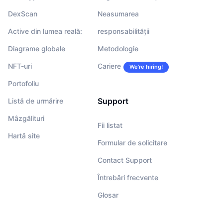
DexScan
Neasumarea
Active din lumea reală:
responsabilității
Diagrame globale
Metodologie
NFT-uri
Cariere
We’re hiring!
Portofoliu
Support
Listă de urmărire
Mâzgălituri
Fii listat
Hartă site
Formular de solicitare
Contact Support
Întrebări frecvente
Glosar