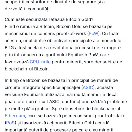
acoperirii costurilor de dinainte de separare și a
dezvoltării comunității.
Cum este securizată rețeaua Bitcoin Gold?
Fiind o ramură a Bitcoin, Bitcoin Gold se bazează pe
mecanismul de consens proof-of-work (
PoW
). Cu toate
acestea, unul dintre obiectivele principale ale monedelor
BTG a fost acela de a revoluționa procesul de extragere
prin introducerea algoritmului Equihash PoW, care
favorizează
GPU-urile
pentru minerit, spre deosebire de
blockchain-ul Bitcoin.
În timp ce Bitcoin se bazează în principal pe minerii de
circuite integrate specifice aplicației (
ASIC
), această
versiune Equihash utilizează mai multă memorie decât
poate oferi un circuit ASIC, dar funcționează fără probleme
pe multe plăci grafice. Spre deosebire de blockchain-ul
Ethereum
, care se bazează pe mecanismul proof-of-stake
(
PoS
) și favorizează acționarii, Bitcoin Gold acordă
importanță puterii de procesare pe care o au minerii.