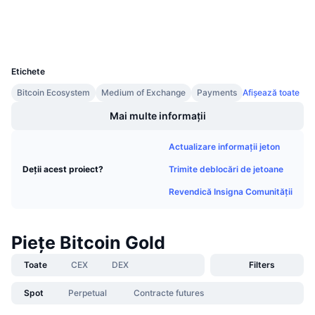
Vânzări viitoare
Rate de finanțare
Învață și Câștigă
Wallets
UCID
2083
Calendare
Etichete
Bitcoin Ecosystem
Medium of Exchange
Payments
Afișează toate
Calendar ICO
Mai multe informații
Calendar evenimente
Actualizare informații jeton
Trimite deblocări de jetoane
Deții acest proiect?
Revendică Insigna Comunității
Piețe Bitcoin Gold
Toate
CEX
DEX
Filters
Spot
Perpetual
Contracte futures