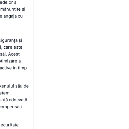
nedelor și
amănunțite și
se angaja cu
iguranța și
i, care este
 săi. Acest
ptimizare a
active în timp
okenului său de
istem,
nanță adecvată
recompensați
.
securitate