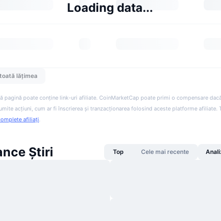
Loading data...
toată lățimea
ă pagină poate conține link-uri afiliate. CoinMarketCap poate primi o compensare dacă v
anumite acțiuni, cum ar fi înscrierea și tranzacționarea folosind aceste platforme afiliate
complete afiliați
.
ance Știri
Top
Cele mai recente
Anali