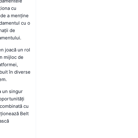
ndamentele
cționa cu
e de a menține
andamentul cu o
nații de
amentului.
n joacă un rol
un mijloc de
atformei,
ibuit în diverse
tem.
a un singur
oportunități
 combinată cu
iționează Belt
ească