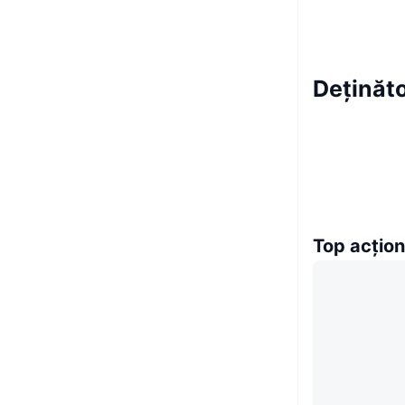
Deținăto
Top acțion