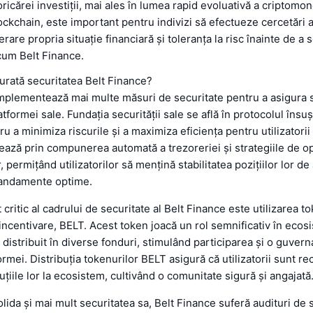
oricărei investiții, mai ales în lumea rapid evoluativă a criptomo
ockchain, este important pentru indivizi să efectueze cercetări 
erare propria situație financiară și toleranța la risc înainte de a 
cum Belt Finance.
rată securitatea Belt Finance?
mplementează mai multe măsuri de securitate pentru a asigura s
atformei sale. Fundația securității sale se află în protocolul însuș
 a minimiza riscurile și a maximiza eficiența pentru utilizatorii
zează prin compunerea automată a trezoreriei și strategiile de o
permițând utilizatorilor să mențină stabilitatea pozițiilor lor de 
andamente optime.
ritic al cadrului de securitate al Belt Finance este utilizarea t
incentivare, BELT. Acest token joacă un rol semnificativ în ecos
distribuit în diverse fonduri, stimulând participarea și o guver
formei. Distribuția tokenurilor BELT asigură că utilizatorii sunt 
uțiile lor la ecosistem, cultivând o comunitate sigură și angajată
lida și mai mult securitatea sa, Belt Finance suferă audituri de 