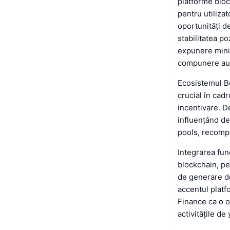
platforme blo
pentru utilizat
oportunități d
stabilitatea po
expunere minim
compunere auto
Ecosistemul Be
crucial în cad
incentivare. D
influențând dec
pools, recompe
Integrarea func
blockchain, pe
de generare de
accentul platf
Finance ca o o
activitățile de