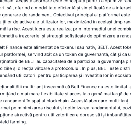
ckchain. Această abordare este concepută pentru a optimiza ra
orii săi, oferind o modalitate eficientă și simplificată de a intera
e generare de randament. Obiectivul principal al platformei est
zițiilor de active ale utilizatorilor, maximizând în același timp r
ă la risc. Acest lucru este realizat prin intermediul unei combi
mată a trezoreriei și strategii sofisticate de optimizare a rand
lt Finance este alimentat de tokenul său nativ, BELT. Acest toke
rul platformei, servind atât ca un token de guvernanță, cât și ca 
eținătorii de BELT au capacitatea de a participa la guvernanța pl
iziile și direcția viitoare a protocolului. În plus, BELT este distr
nsând utilizatorii pentru participarea și investiția lor în ecosis
ționalității multi-lanț înseamnă că Belt Finance nu este limitat l
rmițând o mai mare flexibilitate și acces la o gamă mai largă de 
 randament în spațiul blockchain. Această abordare multi-lanț,
ormei pe minimizarea riscului și optimizarea randamentului, poz
pțiune atractivă pentru utilizatorii care doresc să își îmbunătăț
 yield farming.