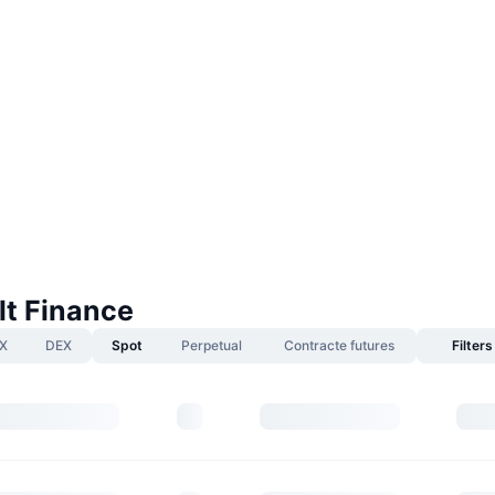
lt Finance
X
DEX
Spot
Perpetual
Contracte futures
Filters