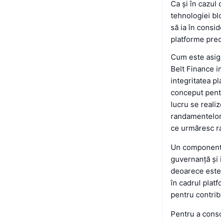
Ca și în cazul 
tehnologiei bl
să ia în consid
platforme pre
Cum este asigu
Belt Finance i
integritatea pl
conceput pentru
lucru se reali
randamentelor, 
ce urmăresc r
Un component c
guvernanță și 
deoarece este 
în cadrul plat
pentru contrib
Pentru a conso