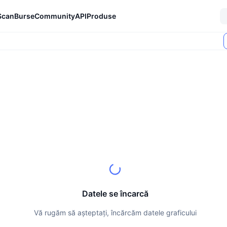
Scan
Burse
Community
API
Produse
Datele se încarcă
Vă rugăm să așteptați, încărcăm datele graficului