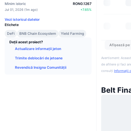
Minim istoric
RON0.1267
Jul 01, 2026
(
1m ago
)
+
7.65
%
Vezi istoricul datelor
Etichete
DeFi
BNB Chain Ecosystem
Yield Farming
Deții acest proiect?
Afișează pe 
Actualizare informații jeton
Trimite deblocări de jetoane
Avertisment: Aceast
de afiliere și faci 
Revendică Insigna Comunității
consulți
Informații 
Belt Fin