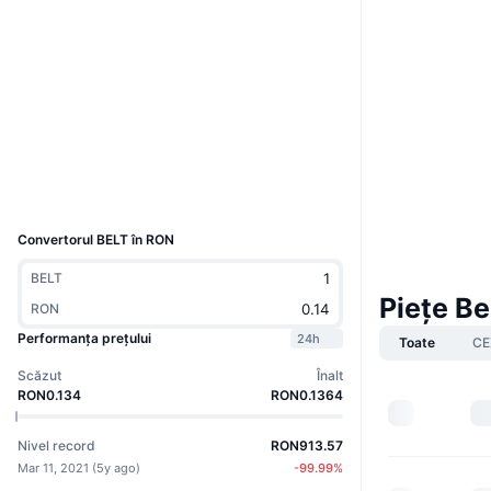
Site web
Website
Rețele sociale
Contracte
0xE0e5...c3eA4f
3.2
Rating (CertiK)
Explorers
bscscan.com
Wallets
UCID
8730
Convertorul BELT în RON
BELT
Piețe Be
RON
Performanța prețului
24h
Toate
CE
Scăzut
Înalt
RON0.134
RON0.1364
Nivel record
RON913.57
Mar 11, 2021
(
5y ago
)
-99.99
%