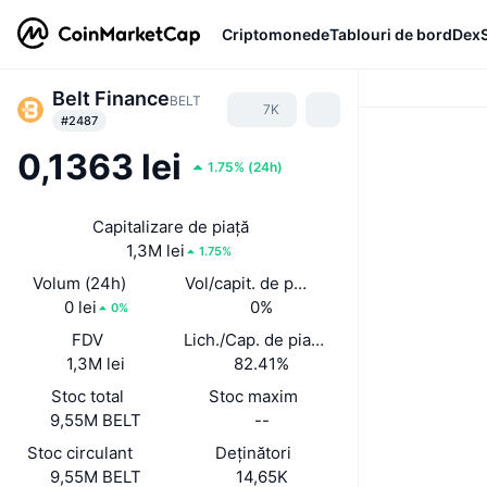
Criptomonede
Tablouri de bord
Dex
Belt Finance
BELT
7K
#2487
0,1363 lei
1.75%
(
24h
)
Capitalizare de piață
1,3M lei
1.75%
Volum (24h)
Vol/capit. de piață (24 h)
0 lei
0%
0%
FDV
Lich./Cap. de piață
1,3M lei
82.41%
Stoc total
Stoc maxim
9,55M BELT
--
Stoc circulant
Deținători
9,55M BELT
14,65K