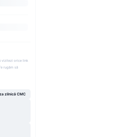
izitezi orice link
. Te rugăm să
za zilnică CMC