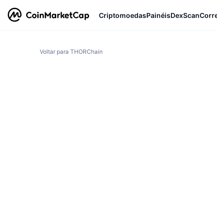
Criptomoedas
Painéis
DexScan
Corr
Voltar para THORChain