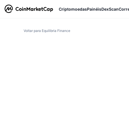
Criptomoedas
Painéis
DexScan
Corr
Voltar para Equilibria Finance