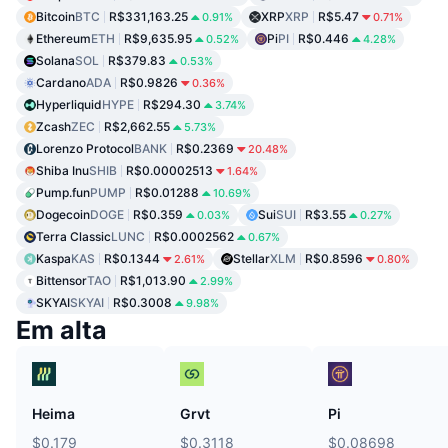
Bitcoin
BTC
R$331,163.25
XRP
XRP
R$5.47
0.91%
0.71%
Ethereum
ETH
R$9,635.95
Pi
PI
R$0.446
0.52%
4.28%
Solana
SOL
R$379.83
0.53%
Cardano
ADA
R$0.9826
0.36%
Hyperliquid
HYPE
R$294.30
3.74%
Zcash
ZEC
R$2,662.55
5.73%
Lorenzo Protocol
BANK
R$0.2369
20.48%
Shiba Inu
SHIB
R$0.00002513
1.64%
Pump.fun
PUMP
R$0.01288
10.69%
Dogecoin
DOGE
R$0.359
Sui
SUI
R$3.55
0.03%
0.27%
Terra Classic
LUNC
R$0.0002562
0.67%
Kaspa
KAS
R$0.1344
Stellar
XLM
R$0.8596
2.61%
0.80%
Bittensor
TAO
R$1,013.90
2.99%
SKYAI
SKYAI
R$0.3008
9.98%
Em alta
Heima
Grvt
Pi
$0.179
$0.3118
$0.08698