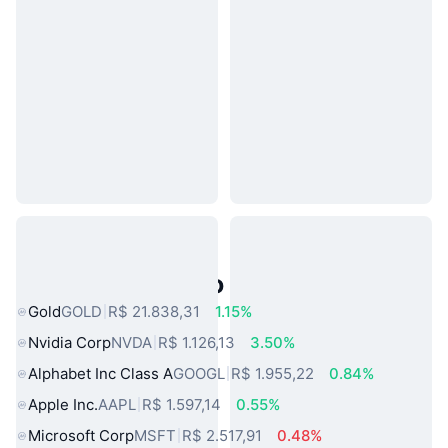
Ativos do Mundo Real Populares
Gold
GOLD
R$ 21.838,31
1.15%
Nvidia Corp
NVDA
R$ 1.126,13
3.50%
Alphabet Inc Class A
GOOGL
R$ 1.955,22
0.84%
Apple Inc.
AAPL
R$ 1.597,14
0.55%
Microsoft Corp
MSFT
R$ 2.517,91
0.48%