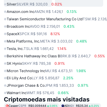
Silver
SILVER
R$ 320,03
0.02%
Amazon.com Inc
AMZN
R$ 1.426,1
0.13%
Taiwan Semiconductor Manufacturing Co Ltd
TSM
R$ 2.126
Broadcom Inc
AVGO
R$ 2.156,01
0.43%
SpaceX
SPCX
R$ 591,16
8.12%
Meta Platforms, Inc.
META
R$ 3.033,02
0.48%
Tesla, Inc.
TSLA
R$ 1.661,42
1.14%
Berkshire Hathaway Inc Class B
BRK.B
R$ 2.640,7
0.55%
SK Hynix
SKHY
R$ 785,38
0.91%
Micron Technology Inc
MU
R$ 4.673,51
1.98%
Eli Lilly And Co
LLY
R$ 5.856,87
2.25%
JPmorgan Chase & Co
JPM
R$ 1.853,33
0.97%
Walmart Inc
WMT
R$ 576,45
0.66%
Criptomoedas mais visitadas
Casper
CSPR
R$0.009444
ADI
ADI
R$35.34
0.95%
0.25%