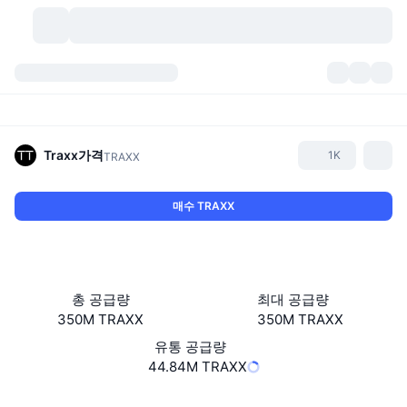
가상자산
대시보드
가상자산
DexScan
시장
순위
Traxx
가격
1K
TRAXX
시그널
거래소
카테고리
New
시장 개요
매수 TRAXX
요즘 핫한 종목
커뮤니티
과거 스냅샷
현물 시장
중앙화 거래소
새로운
피드
API
토큰 락업 해제
가상자산 수
스팟
총 공급량
최대 공급량
350M TRAXX
350M TRAXX
상승 종목
주제
이자농사
서비스
비트코인 트레저리
파생상품
API
유통 공급량
밈 탐색기
44.84M TRAXX
라이브
실제 자산
BNB 트레저리
서비스
암호화폐 API
탈중앙화 거래소
웹사이트
Website