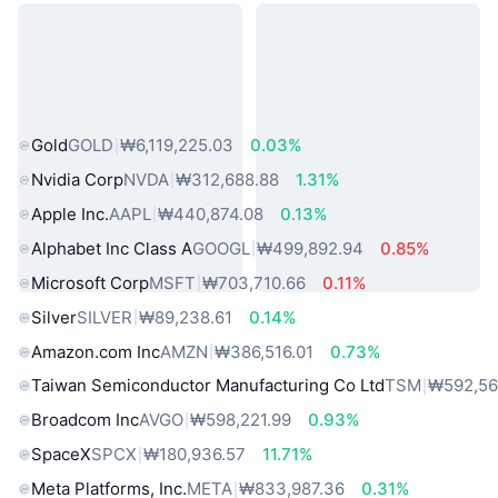
인기 실물 자산
Gold
GOLD
₩6,119,225.03
0.03%
Nvidia Corp
NVDA
₩312,688.88
1.31%
Apple Inc.
AAPL
₩440,874.08
0.13%
Alphabet Inc Class A
GOOGL
₩499,892.94
0.85%
Microsoft Corp
MSFT
₩703,710.66
0.11%
Silver
SILVER
₩89,238.61
0.14%
Amazon.com Inc
AMZN
₩386,516.01
0.73%
Taiwan Semiconductor Manufacturing Co Ltd
TSM
₩592,5
Broadcom Inc
AVGO
₩598,221.99
0.93%
SpaceX
SPCX
₩180,936.57
11.71%
Meta Platforms, Inc.
META
₩833,987.36
0.31%