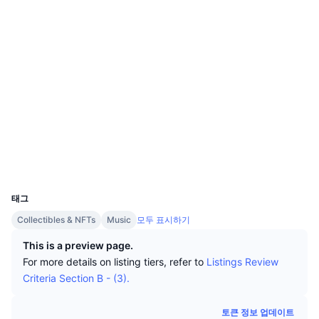
상위 트레이더들
기사들
거래소 유입/유출
DEX API
계산기
소셜 미디어
리더보드
스팟
0xd43b...18a249
센티멘트
엔터프라이즈
뉴스레터
계약
지표
트렌딩
파생상품
3.7
평가(CertiK)
가격
CMC Launch
예정
공포 및 탐욕 지수.
감사
리소스
CMC 랩스
최근 상장된 종목
알트코인 시즌 지수
etherscan.io
익스플로러
CMC Max
상승 및 하락 종목
시장 주기 지표
지갑
문서
UCID
20502
주요 뉴스
가장 많이 방문한 종목
비트코인 도미넌스
FAQ
태그
텔레그램 봇
커뮤니티 정서
CoinMarketCap 20 지수
Collectibles & NFTs
Music
모두 표시하기
AI 통합
This is a preview page.
광고
체인 순위
CoinMarketCap 100 지수
For more details on listing tiers, refer to
Listings Review
CMC 에이전트 허브
Criteria Section B - (3).
예측 시장
ETF 자금 흐름
사이트 위젯
스킬 마켓플레이스
토큰 정보 업데이트