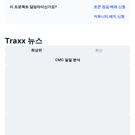
트렌딩
가상자산 ETF
토큰 잠금 해제 신청
이 프로젝트 담당자이신가요?
가상자산 배우기
CMC MCP
커뮤니티 배지 신청
신규
비트코인 ETF
x402
뉴스
크립토
이더리움 ETF
Traxx 뉴스
아카데미
정치
최상위
최신
기술적 분석
조사
CMC 일일 분석
스포츠
RSI
비디오
금융
MACD
용어집
테크
파생상품
캠페인
NFT
개요
에어드롭
전체 NFT 통계
청산
다이아몬드 리워드