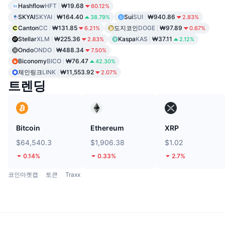
Hashflow
HFT
₩19.68
60.12%
SKYAI
SKYAI
₩164.40
Sui
SUI
₩940.86
38.79%
2.83%
Canton
CC
₩131.85
도지코인
DOGE
₩97.89
6.21%
0.67%
Stellar
XLM
₩225.36
Kaspa
KAS
₩37.11
2.83%
2.12%
Ondo
ONDO
₩488.34
7.50%
Biconomy
BICO
₩76.47
42.30%
체인링크
LINK
₩11,553.92
2.07%
트렌딩
Bitcoin
Ethereum
XRP
$64,540.3
$1,906.38
$1.02
0.14%
0.33%
2.7%
코인마켓캡
토큰
Traxx