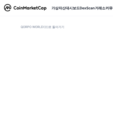
가상자산
대시보드
DexScan
거래소
커뮤
QORPO WORLD(으)로 돌아가기