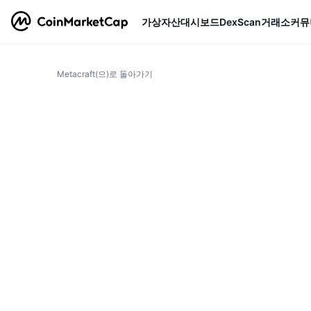
가상자산
대시보드
DexScan
거래소
커뮤
Metacraft(으)로 돌아가기