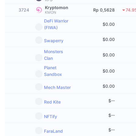
Sedang Tren
ETF Kripto
Kryptomon
Belajar
3724
CMC MCP
Rp 0,5628
74.9
KMON
Baru
ETF Bitcoin
DeFi Warrior
$
0.00
x402
Berita
(FIWA)
Kripto
ETF Ethereum
Academy
$
0.00
Swaperry
Politik
Monsters
Analisis teknikal
Riset
$
0.00
Clan
Olahraga
Planet
RSI
Video
$
0.00
Sandbox
Keuangan
MACD
Glosarium
$
0.00
Mech Master
Teknologi
$
--
Derivatif
Kampanye
Red Kite
NFT
$
--
Ikhtisar
Airdrop
NFTify
Statistik NFT Keseluruhan
$
--
Likuidasi
Hadiah Berlian
FaraLand