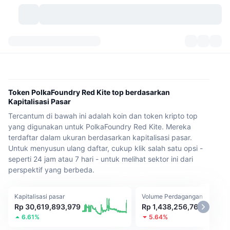
Mata Uang Kripto
Dasbor
Mata Uang Kripto
DexScan
Pasar
Peringkat
Token PolkaFoundry Red Kite top berdasarkan
Kapitalisasi Pasar
Sinyal
Bursa
Kategori
New
Tinjauan Pasar
Tercantum di bawah ini adalah koin dan token kripto top
yang digunakan untuk PolkaFoundry Red Kite. Mereka
Tren
Komunitas
Snapshot Historis
Pasar Spot
Bursa terpusat:
terdaftar dalam ukuran berdasarkan kapitalisasi pasar.
Untuk menyusun ulang daftar, cukup klik salah satu opsi -
Baru
Beranda
API
Pembukaan Kunci Token
seperti 24 jam atau 7 hari - untuk melihat sektor ini dari
Jumlah mata uang kripto
Spot
perspektif yang berbeda.
Yang Menguat
Topik
Hasil
Produk
Perbendaharaan Bitcoin
Derivatif
API
Kapitalisasi pasar
Volume Perdagangan
Meme Explorer
Rp 30,619,893,979
Rp 1,438,256,760
Live
Aset Dunia Nyata
Perbendaharaan BNB
Produk
API Kripto
Bursa terdesentralisasi:
6.61%
5.64%