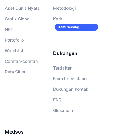
Aset Dunia Nyata
Metodologi
Grafik Global
Karir
Kami sedang
NFT
merekrut!
Portofolio
Watchlist
Dukungan
Coretan-coretan
Terdaftar
Peta Situs
Form Permintaan
Dukungan Kontak
FAQ
Glosarium
Medsos