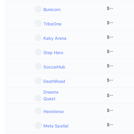
Penjualan Mendatang
$
--
Tingkat Pendanaan
Belajar & Dapatkan
Bunicorn
$
--
TribeOne
Kalender
$
--
Kaby Arena
Kalender ICO
$
--
Step Hero
Kalender Event
$
--
SoccerHub
$
--
DeathRoad
Dreams
$
--
Quest
$
--
HeroVerse
$
--
Meta Spatial