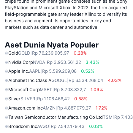
chips found in prominent game consoles such as the Sony
PlayStation and Microsoft Xbox. In 2022, the firm acquired
field-programmable gate array leader Xilinx to diversify its
business and augment its opportunities in key end
markets such as data center and automotive.
Aset Dunia Nyata Populer
Gold
GOLD
Rp 76.239.905,97
0.28%
Nvidia Corp
NVDA
Rp 3.953.561,22
3.43%
Apple Inc.
AAPL
Rp 5.599.209,08
0.52%
Alphabet Inc Class A
GOOGL
Rp 6.534.268,04
4.03%
Microsoft Corp
MSFT
Rp 8.703.822,7
1.09%
Silver
SILVER
Rp 1.106.466,42
0.58%
Amazon.com Inc
AMZN
Rp 4.887.079,27
1.72%
Taiwan Semiconductor Manufacturing Co Ltd
TSM
Rp 7.403
Broadcom Inc
AVGO
Rp 7.542.179,43
0.03%