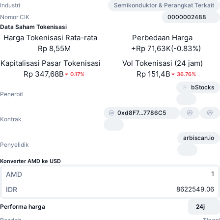
Trader Teratas
Artikel
Aliran Masuk/Keluar Bursa
DEX API
Konverter
Industri
Semikonduktor & Perangkat Terkait
Papan Peringkat
Spot
Nomor CIK
0000002488
Sentimen
Data Saham Tokenisasi
Perusahaan
Buletin
Indikator
Sedang Tren
Derivatif
Harga Tokenisasi Rata-rata
Perbedaan Harga
Rp 8,55M
+Rp 71,63K(-0.83%)
Harga
CMC Launch
Yang akan datang
Indeks Ketakutan dan Keserakahan.
Kapitalisasi Pasar Tokenisasi
Vol Tokenisasi (24 jam)
Rp 347,68B
Rp 151,4B
0.17%
36.76%
Sumber Daya
CMC Labs
Baru Ditambahkan
Indeks Altcoin Season
bStocks
Penerbit
CMC Max
Kenaikan & Penurunan
Indikator Siklus Pasar
Dokumentasi
0xd8F7...7786C5
Kontrak
Berita Utama
Paling Sering Dikunjungi
Dominasi Bitcoin
FAQ
arbiscan.io
Penyelidik
Bot Telegram
Sentimen komunitas
CoinMarketCap 20 Index
Konverter AMD ke USD
Integrasi AI
Pasang Iklan
AMD
Peringkat Rantai
CoinMarketCap 100 Index
Hub Agen CMC
IDR
Pasar Prediksi
Aliran ETF
Widget Situs
Performa harga
24j
Pasar Keterampilan