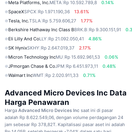
Meta Platforms, Inc.
META
Rp 10.592.789,8
0.14%
SpaceX
SPCX
Rp 1.971.190,36
13.61%
Tesla, Inc.
TSLA
Rp 5.759.606,27
1.77%
Berkshire Hathaway Inc Class B
BRK.B
Rp 9.300.151,91
0.
Eli Lilly And Co
LLY
Rp 21.092.050,41
4.86%
SK Hynix
SKHY
Rp 2.647.019,37
2.17%
Micron Technology Inc
MU
Rp 15.692.961,53
0.06%
JPmorgan Chase & Co
JPM
Rp 6.451.973,11
0.48%
Walmart Inc
WMT
Rp 2.020.911,33
0.71%
Advanced Micro Devices Inc Data
Harga Penawaran
Harga
Advanced Micro Devices Inc
saat ini di pasar
adalah Rp 8.622.549,06, dengan volume perdagangan 24
jam sebesar Rp 378,82T. Kapitalisasi pasar aset ini adalah
Rp 14,05P, setelah bergerak -7.04% dalam satu hari