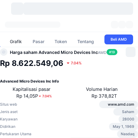
Mata Uang Kripto
Dasbor
Mata Uang Kripto
Beli AMD
Grafik
Pasar
Token
Tentang
DexScan
Pasar
Peringkat
Harga saham Advanced Micro Devices Inc
#
19
AMD
Rp 8.622.549,06
7.04%
Sinyal
Bursa
Kategori
New
Tinjauan Pasar
Tren
Komunitas
Snapshot Historis
Pasar Spot
Bursa terpusat:
Advanced Micro Devices Inc Info
Kapitalisasi pasar
Volume Harian
Baru
Beranda
API
Pembukaan Kunci Token
Jumlah mata uang kripto
Rp 14,05P
Rp 378,82T
Spot
7.04%
Situs web
www.amd.com
Yang Menguat
Topik
Hasil
Produk
Perbendaharaan Bitcoin
Derivatif
API
Jenis aset
Saham
Karyawan
28000
Meme Explorer
Live
Aset Dunia Nyata
Perbendaharaan BNB
Produk
API Kripto
Didirikan
May 1, 1969
Bursa terdesentralisasi:
Pertukaran Utama
Nasdaq