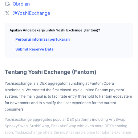
Trader Teratas
Artikel
Aliran Masuk/Keluar Bursa
DEX API
Konverter
Obrolan
Papan Peringkat
Spot
@YoshiExchange
Sentimen
Perusahaan
Buletin
Indikator
Sedang Tren
Derivatif
Apakah Anda bekerja untuk Yoshi Exchange (Fantom)?
Harga
CMC Launch
Yang akan datang
Indeks Ketakutan dan Keserakahan.
Perbarui informasi pertukaran
Sumber Daya
CMC Labs
Submit Reserve Data
Baru Ditambahkan
Indeks Altcoin Season
CMC Max
Kenaikan & Penurunan
Indikator Siklus Pasar
Dokumentasi
Tentang Yoshi Exchange (Fantom)
Berita Utama
Paling Sering Dikunjungi
Dominasi Bitcoin
Yoshi.exchange is a DEX aggregator launching at Fantom Opera
FAQ
blockchain. We created the first closed-cycle united Fantom payment
Bot Telegram
Sentimen komunitas
CoinMarketCap 20 Index
system. The main goal is to facilitate entry threshold to Fantom ecosystem
for newcomers and to simplify the user experience for the current
Integrasi AI
Pasang Iklan
Peringkat Rantai
consumers.
CoinMarketCap 100 Index
Hub Agen CMC
Yoshi.exchange aggregates popular DEX platforms including AnySwap,
SpookySwap, SushiSwap, PankakeSwap with even more DEXs coming
Pasar Prediksi
Aliran ETF
Widget Situs
soon. Yoshi.exchange offers the most favorable price for tokens exchange
Pasar Keterampilan