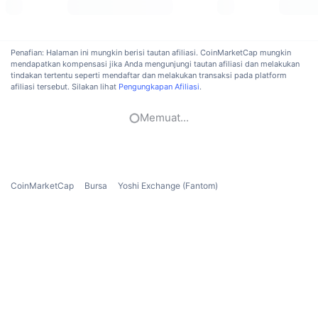
Penjualan Mendatang
Tingkat Pendanaan
Belajar & Dapatkan
Penafian: Halaman ini mungkin berisi tautan afiliasi. CoinMarketCap mungkin
mendapatkan kompensasi jika Anda mengunjungi tautan afiliasi dan melakukan
Kalender
tindakan tertentu seperti mendaftar dan melakukan transaksi pada platform
afiliasi tersebut. Silakan lihat
Pengungkapan Afiliasi
.
Kalender ICO
Memuat...
Kalender Event
CoinMarketCap
Bursa
Yoshi Exchange (Fantom)