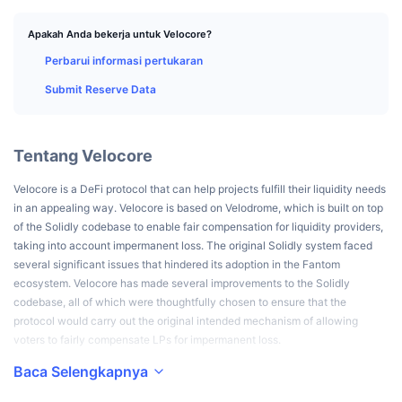
Trader Teratas
Artikel
Aliran Masuk/Keluar Bursa
DEX API
Konverter
Papan Peringkat
Spot
Apakah Anda bekerja untuk Velocore?
Sentimen
Perusahaan
Buletin
Indikator
Sedang Tren
Perbarui informasi pertukaran
Derivatif
Submit Reserve Data
Harga
CMC Launch
Yang akan datang
Indeks Ketakutan dan Keserakahan.
Sumber Daya
CMC Labs
Baru Ditambahkan
Indeks Altcoin Season
Tentang Velocore
CMC Max
Kenaikan & Penurunan
Velocore is a DeFi protocol that can help projects fulfill their liquidity needs
Indikator Siklus Pasar
Dokumentasi
in an appealing way. Velocore is based on Velodrome, which is built on top
Berita Utama
of the Solidly codebase to enable fair compensation for liquidity providers,
Paling Sering Dikunjungi
Dominasi Bitcoin
taking into account impermanent loss. The original Solidly system faced
FAQ
several significant issues that hindered its adoption in the Fantom
Bot Telegram
Sentimen komunitas
CoinMarketCap 20 Index
ecosystem. Velocore has made several improvements to the Solidly
Integrasi AI
codebase, all of which were thoughtfully chosen to ensure that the
Pasang Iklan
Peringkat Rantai
CoinMarketCap 100 Index
protocol would carry out the original intended mechanism of allowing
voters to fairly compensate LPs for impermanent loss.
Hub Agen CMC
Baca Selengkapnya
Pasar Prediksi
Aliran ETF
Widget Situs
Pasar Keterampilan