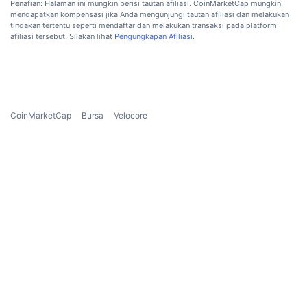
Penafian: Halaman ini mungkin berisi tautan afiliasi. CoinMarketCap mungkin
Penjualan Mendatang
mendapatkan kompensasi jika Anda mengunjungi tautan afiliasi dan melakukan
Tingkat Pendanaan
Belajar & Dapatkan
tindakan tertentu seperti mendaftar dan melakukan transaksi pada platform
afiliasi tersebut. Silakan lihat
Pengungkapan Afiliasi
.
Kalender
Kalender ICO
CoinMarketCap
Bursa
Velocore
Kalender Event