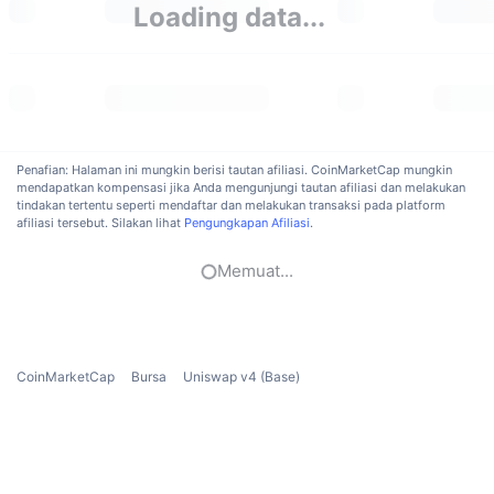
Loading data...
Sedang Tren
ETF Kripto
Belajar
CMC MCP
Baru
ETF Bitcoin
x402
Berita
Kripto
ETF Ethereum
Academy
Penafian: Halaman ini mungkin berisi tautan afiliasi. CoinMarketCap mungkin
Politik
mendapatkan kompensasi jika Anda mengunjungi tautan afiliasi dan melakukan
Analisis teknikal
Riset
tindakan tertentu seperti mendaftar dan melakukan transaksi pada platform
afiliasi tersebut. Silakan lihat
Pengungkapan Afiliasi
.
Olahraga
RSI
Video
Memuat...
Keuangan
MACD
Glosarium
Teknologi
Derivatif
Kampanye
CoinMarketCap
Bursa
Uniswap v4 (Base)
NFT
Ikhtisar
Airdrop
Statistik NFT Keseluruhan
Likuidasi
Hadiah Berlian