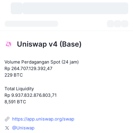
Mata Uang Kripto
Dasbor
Mata Uang Kripto
Uniswap v4 (Base)
DexScan
Pasar
Peringkat
Volume Perdagangan Spot (24 jam)
Sinyal
Bursa
Kategori
New
Tinjauan Pasar
Rp 264.707.129.392,47
229 BTC
Tren
Komunitas
Snapshot Historis
Pasar Spot
Bursa terpusat:
Total Liquidity
Baru
Beranda
API
Pembukaan Kunci Token
Jumlah mata uang kripto
Spot
Rp 9.937.832.876.803,71
8,591 BTC
Yang Menguat
Topik
Hasil
Produk
Perbendaharaan Bitcoin
Derivatif
API
https://app.uniswap.org/swap
Meme Explorer
Live
Aset Dunia Nyata
Perbendaharaan BNB
Produk
API Kripto
Bursa terdesentralisasi:
@Uniswap