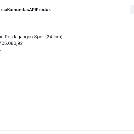
rsa
Komunitas
API
Produk
e Perdagangan Spot (24 jam)
705.080,92
C