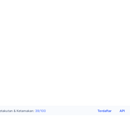
Terdaftar
API
etakutan & Ketamakan
:
39
/
100