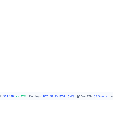
4j
:
$57.44B
4.57%
Dominasi
:
BTC
:
58.8%
ETH
:
10.4%
Gas ETH
:
0.1
Gwei
K