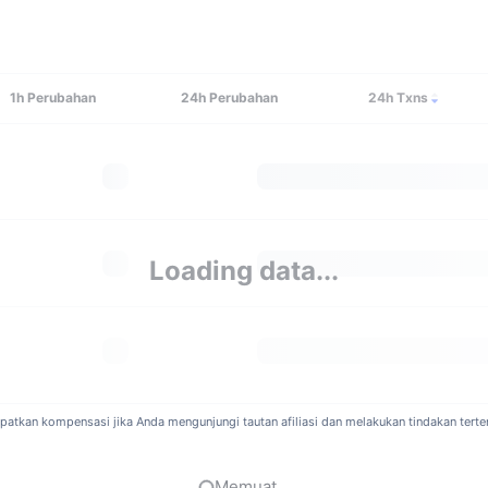
1h
Perubahan
24h
Perubahan
24h Txns
Loading data...
atkan kompensasi jika Anda mengunjungi tautan afiliasi dan melakukan tindakan terten
Memuat...