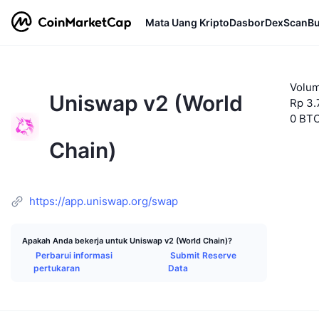
Mata Uang Kripto
Dasbor
DexScan
Bu
Volum
Uniswap v2 (World
Rp 3.
0 BT
Chain)
https://app.uniswap.org/swap
Apakah Anda bekerja untuk Uniswap v2 (World Chain)?
Perbarui informasi
Submit Reserve
pertukaran
Data