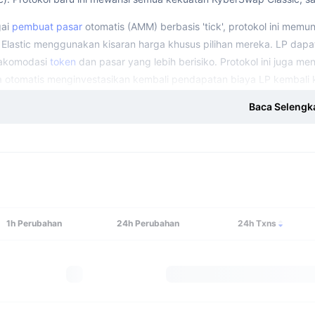
gai
pembuat pasar
otomatis (AMM) berbasis 'tick', protokol ini memu
 Elastic menggunakan kisaran harga khusus pilihan mereka. LP dapa
akomodasi
token
dan pasar yang lebih berisiko. Protokol ini juga 
a otomatis menginvestasikan kembali pendapatan biaya LP kembali k
a Pendiri KyberSwap Elastic (Polygon)?
Baca Selengk
haan ini didirikan oleh Loi Luu dan Victor Tran. Loi Luu mendapatkan
ore, di mana dia bekerja untuk meningkatkan lapisan teknis dasar inf
eum Foundation antara 2016 dan 2017 dan penasihat ilmiah blockch
 Tran adalah seorang insinyur backend senior dan administrator sis
sity of Engineering and Technology, Vietnam National University.
1h
Perubahan
24h
Perubahan
24h Txns
n KyberSwap Elastic (Polygon) Diluncurkan?
haan ini didirikan pada 2017 dan diluncurkan di
jaringan utama
Ethe
anakah Lokasi KyberSwap Elastic (Polygon)?