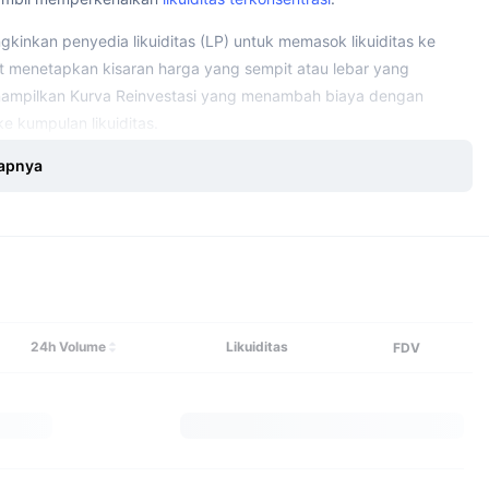
ngkinkan penyedia likuiditas (LP) untuk memasok likuiditas ke
t menetapkan kisaran harga yang sempit atau lebar yang
menampilkan Kurva Reinvestasi yang menambah biaya dengan
e kumpulan likuiditas.
apnya
 gelar Ph.D. dalam Ilmu Komputer dari National University of
rastruktur blockchain publik. Dia adalah seorang peneliti di
ain untuk beberapa lembaga keuangan melalui Anquan Capital.
Jelajahi lebih banyak
tem Linux. Ia memperoleh gelar BS dalam Ilmu Komputer dari
24h Volume
Likuiditas
FDV
reum pada Februari 2018.