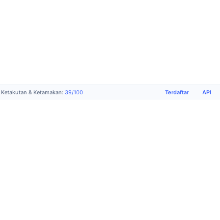
Terdaftar
API
Ketakutan & Ketamakan
:
39
/
100
Produk
Perusahaan
Dukungan
Medsos
Academy
Tentang
Terdaftar
X
Pasang
kami
Form
(Twitter)
Iklan
Ketentuan
Permintaan
Komunitas
CMC
penggunaan
Dukungan
Telegram