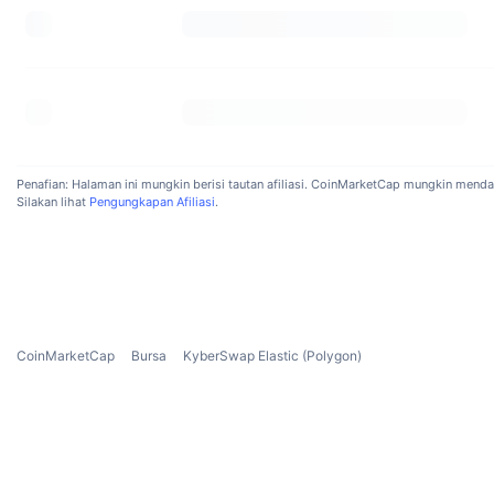
Perusa
Nega
Menur
Barba
Panama
Penafian: Halaman ini mungkin berisi tautan afiliasi. CoinMarketCap mungkin mendap
Silakan lihat
Pengungkapan Afiliasi
.
Koin
Bursa
Bera
Kyber
CoinMarketCap
Bursa
KyberSwap Elastic (Polygon)
berki
Apak
Platf