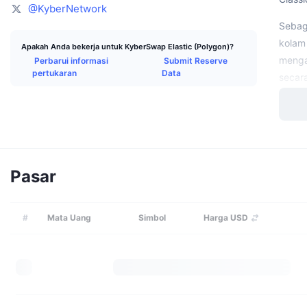
@KyberNetwork
Seba
kolam
Apakah Anda bekerja untuk KyberSwap Elastic (Polygon)?
meng
Perbarui informasi
Submit Reserve
pertukaran
Data
secar
Siap
Perusa
Singap
Ether
Pasar
Victor
Univer
#
Mata Uang
Simbol
Harga USD
Kapa
Perusa
Di M