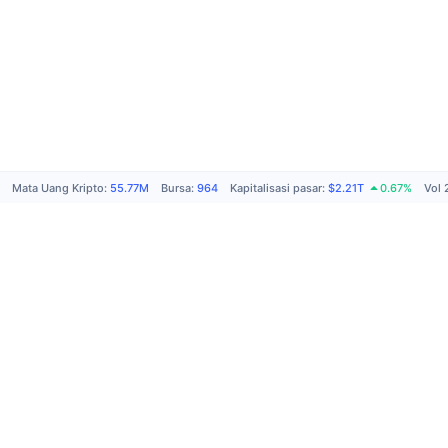
Mata Uang Kripto
:
55.77M
Bursa
:
964
Kapitalisasi pasar
:
$2.21T
0.67%
Vol 