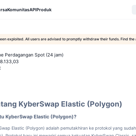
rsa
Komunitas
API
Produk
en exploited. All users are advised to promptly withdraw their funds. Find t
e Perdagangan Spot (24 jam)
8.133,03
C
tang KyberSwap Elastic (Polygon)
tu KyberSwap Elastic (Polygon)?
Swap Elastic (Polygon) adalah pemutakhiran ke protokol yang sud
ic). Protokol baru ini mewarisi semua kekuatan KyberSwap Classic,