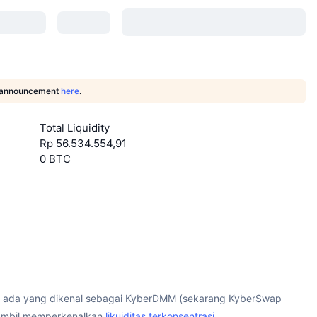
he announcement
here
.
Total Liquidity
Rp 56.534.554,91
0 BTC
ah ada yang dikenal sebagai KyberDMM (sekarang KyberSwap
 sambil memperkenalkan
likuiditas terkonsentrasi
.