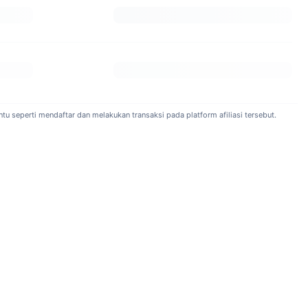
idak diperbolehkan menggunakan KyberSwap Elastic: Albania,
aika, Malta, Mauritius, Maroko, Myanmar, Nikaragua, Pakistan,
we, Iran, dan Korea Utara.
tu seperti mendaftar dan melakukan transaksi pada platform afiliasi tersebut.
uler adalah MATIC/STMATIC, USDC/STMATIC, dan USDC/USDT.
kan LP untuk memilih tingkat biaya yang mereka inginkan. Ini
argin di KyberSwap Elastic (Polygon)?