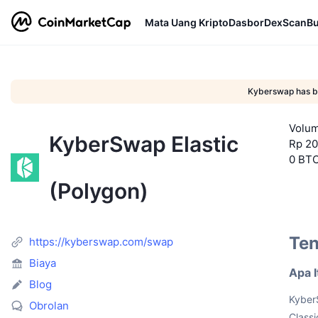
Mata Uang Kripto
Dasbor
DexScan
Bu
Kyberswap has be
Volum
KyberSwap Elastic
Rp 20
0 BT
(Polygon)
Ten
https://kyberswap.com/swap
Biaya
Apa I
Blog
Kyber
Obrolan
Class