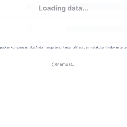
Loading data...
haan ini berbasis di Singapura.
ra yang Dibatasi KyberSwap Elastic (Polygon)
ut syarat dan ketentuan perusahaan, penduduk di negara berikut t
dos, Botswana, Burkina Faso, Kamboja, Kepulauan Cayman, Haiti, Jam
, Filipina, Senegal, Sudan Selatan, Suriah, Uganda, Yaman, Zimbab
atkan kompensasi jika Anda mengunjungi tautan afiliasi dan melakukan tindakan terten
 Apa yang Didukung di KyberSwap Elastic (Polygon)?
Memuat...
 ini memiliki 65 pasar, dengan pasangan perdagangan paling pop
pa Biaya KyberSwap Elastic (Polygon)?
Swap Elastic (Polygon) menawarkan tingkat 5 biaya, yang memungkin
sar di 0,008%, 0,01%, 0,03%, 0,04%, dan 1%.
ah Mungkin Menggunakan Leverage atau Berdagang M
orm ini tidak mendukung perdagangan margin.