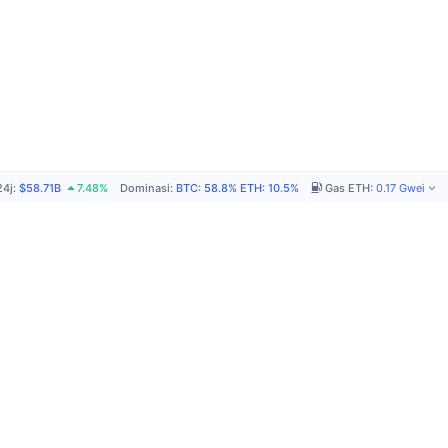
24j
:
$58.71B
7.48%
Dominasi
:
BTC
:
58.8%
ETH
:
10.5%
Gas ETH
:
0.17
Gwei